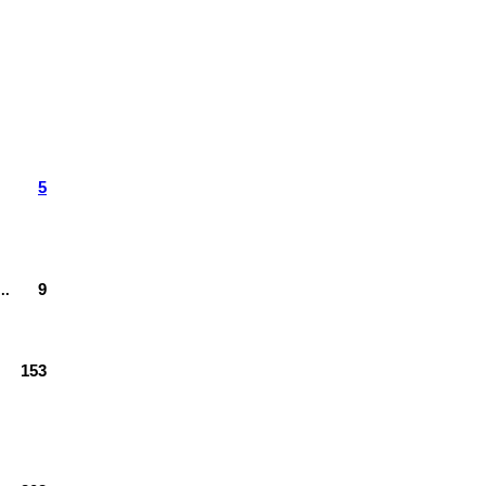
5
9
...
153