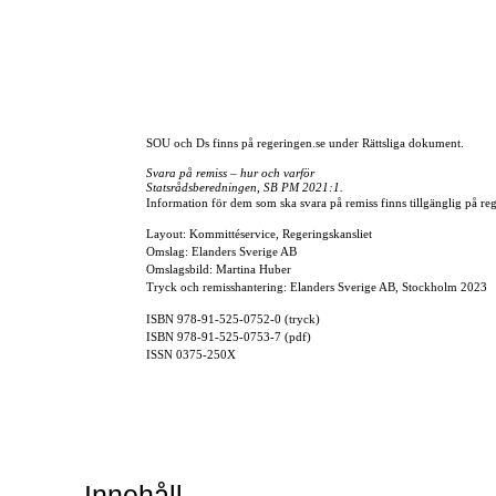
SOU och Ds finns på regeringen.se under Rättsliga dokument.
Svara på remiss – hur och varför
Statsrådsberedningen, SB PM 2021:1.
Information för dem som ska svara på remiss finns tillgänglig på reg
Layout: Kommittéservice, Regeringskansliet
Omslag: Elanders Sverige AB
Omslagsbild: Martina Huber
Tryck och remisshantering: Elanders Sverige AB, Stockholm 2023
ISBN
978-91-525-0752-0
(tryck)
ISBN
978-91-525-0753-7
(pdf)
ISSN
0375-250X
Innehåll