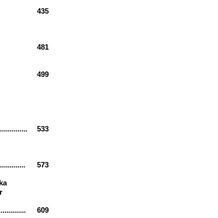
435
481
499
..............
533
.............
573
ka
r
..............
609