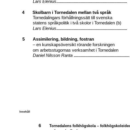
Lars Elenius
.............................................................
4
Skolbarn i Tornedalen mellan två språk
Tornedalingars förhållningssätt till svenska
statens språkpolitik i två skolor i Tornedalen (b)
Lars Elenius
.............................................................
5
Assimilering, bildning, fostran
– en kunskapsöversikt rörande forskningen
om arbetsstugornas verksamhet i Tornedalen
Daniel Nilsson Ranta
................................................
Innehåll
6
Tornedalens folkhögskola – folkhögskoleide