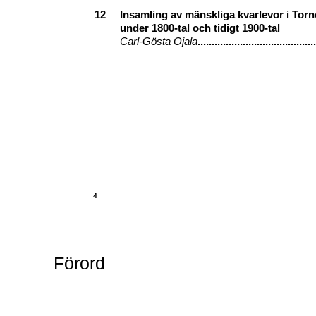
12
Insamling av mänskliga kvarlevor i Tor
under
1800-tal
och tidigt
1900-tal
Carl-Gösta
Ojala
..........................................
4
Förord