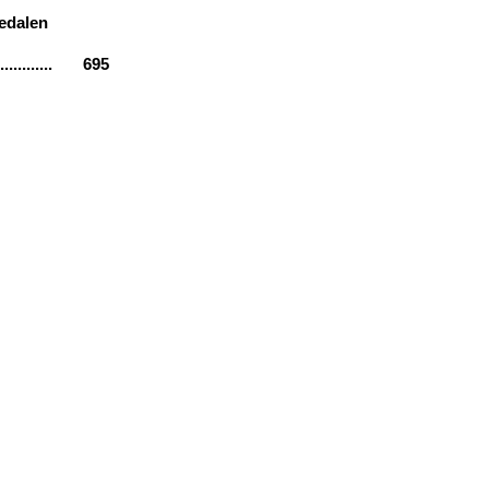
nedalen
............
695