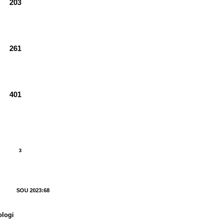
203
261
401
3
SOU 2023:68
ologi