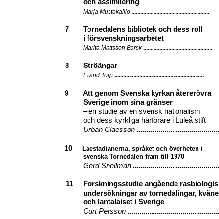
och assimilering
Marja Mustakallio
.....................................................
7
Tornedalens bibliotek och dess roll
i försvenskningsarbetet
Marita Mattsson Barsk
...............................................
8
Ströängar
Eivind Torp
.............................................................
9
Att genom Svenska kyrkan återerövra
Sverige inom sina gränser
–
en studie av en svensk nationalism
och dess kyrkliga härförare i Luleå stift
Urban Claesson
..........................................
10
Laestadianerna, språket och överheten i
svenska Tornedalen fram till 1970
Gerd Snellman
............................................
11
Forskningsstudie angående rasbiologis
undersökningar av tornedalingar, kväne
och lantalaiset i Sverige
Curt Persson
..............................................