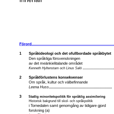
Förord.................................................................................
1
Språkideologi och det ofullbordade språkbytet
Den språkliga försvenskningen
av det meänkielitalande området
Kenneth Hyltenstam och Linus Salö
..............................
2
Språkförlustens konsekvenser
Om språk, kultur och välbefinnande
Leena Huss
..............................................................
3
Statlig minoritetspolitik för språklig assimilering
Historisk bakgrund till skol- och språkpolitik
i Tornedalen samt genomgång av tidigare gjord
forskning (a)