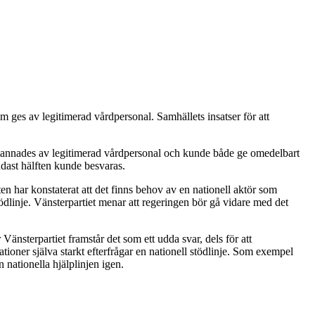
om ges av legitimerad vårdpersonal. Samhällets insatser för att
 bemannades av legitimerad vårdpersonal och kunde både ge omedelbart
ndast hälften kunde besvaras.
en har konstaterat att det finns behov av en nationell aktör som
tödlinje. Vänsterpartiet menar att regeringen bör gå vidare med det
r Vänsterpartiet framstår det som ett udda svar, dels för att
tioner själva starkt efterfrågar en nationell stödlinje. Som exempel
 nationella hjälplinjen igen.