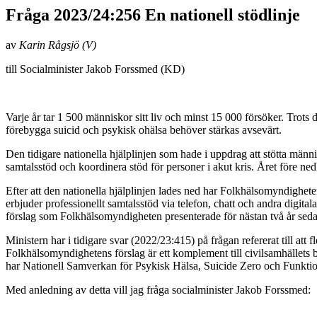
Fråga 2023/24:256 En nationell stödlinje
av
Karin Rågsjö (V)
till Socialminister Jakob Forssmed (KD)
Varje år tar 1 500 människor sitt liv och minst 15 000 försöker. Trots 
förebygga suicid och psykisk ohälsa behöver stärkas avsevärt.
Den tidigare nationella hjälplinjen som hade i uppdrag att stötta män
samtalsstöd och koordinera stöd för personer i akut kris. Året före ne
Efter att den nationella hjälplinjen lades ned har Folkhälsomyndigheten
erbjuder professionellt samtalsstöd via telefon, chatt och andra digita
förslag som Folkhälsomyndigheten presenterade för nästan två år sed
Ministern har i tidigare svar (2022/23:415) på frågan refererat till att 
Folkhälsomyndighetens förslag är ett komplement till civilsamhällets be
har Nationell Samverkan för Psykisk Hälsa, Suicide Zero och Funktionsr
Med anledning av detta vill jag fråga socialminister Jakob Forssmed: