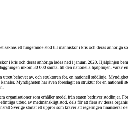
det saknas ett fungerande stöd till människor i kris och deras anhöriga s
niskor i kris och deras anhöriga lades ned i januari 2020. Hjälplinjen
dläggningen inkom 30 000 samtal till den nationella hjälplinjen, varav e
 utrett behovet av, och strukturen för, en nationell stödlinje. Myndighet
la kanaler. Myndigheten har även föreslagit en struktur för en nationell s
an.
flera organisationer som erhåller medel från staten bedriver stödlinjer. Fö
fintliga utbud av medmänskligt stöd, dels för att flera av dessa organisa
ätt Sverige startat ett uppror som kräver att regeringen finansierar den