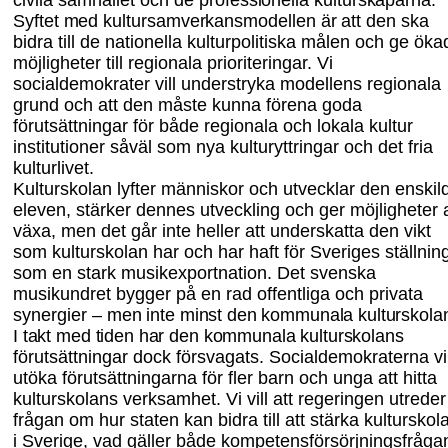
civila samhället och de
professionella kulturskaparna.
Syftet med kultursamverkansmodellen är att den ska
bidra
till de nationella kulturpolitiska målen och ge öka
möjligheter till regionala priori
ter
ingar. Vi
socialdemokrater vill understryka modellens regionala
grund och att den måste kunna förena goda
förutsättningar för både regionala och lokala kultur
institutioner såväl som nya kulturyttringar och det fria
kulturlivet.
Kulturskolan lyfter människor och utvecklar den enskil
eleven, stärker dennes utveckling och ger möjligheter a
växa, men det går inte heller att underskatta den vikt
som kulturskolan har och har haft för Sveriges ställnin
som en stark musik
export
nation. Det svenska
musikundret bygger på en rad offentliga och privata
synergier –
men inte minst den kommunala kulturskola
I takt med tiden har den kommunala kultur
skolans
förutsättningar dock försvagats. Socialdemokraterna vil
utöka förutsätt
ningarna för fler barn och unga att hitta
kulturskolans verksamhet. Vi vill att regeringen utreder
frågan om hur staten kan bidra till att stärka kulturskol
i Sverige, vad gäller både kompetensförsörjningsfråga