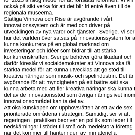
för 2023 anslog medel för att fortsätta reformen. Vi vill
också på sikt verka för att det blir fri entré även till de
regionala museerna.
Statliga Vinnova och Rise är avgörande i vårt
innovationssystem och är med och driver på
utvecklingen av nya varor och tjänster i Sverige. Vi ser
hur det världen över satsas på innovationssystem för a
kunna konkurrera på en global marknad om
investeringar och idéer som bidrar till att stärka
konkurrenskraften. Sverige behöver göra likadant och
därför föreslår vi socialdemokrater att Vinnova ska få
stärkta medel för att kunna utvecklas att ge stöd till
kreativa näringar som musik- och spelindustrin. Det är
avgörande för att myndigheten på ett bättre sätt ska
kunna arbeta med att fler kreativa näringar ska kunna 
del av de innovationsstöd som övriga näringslivet ino
innovationsområdet kan ta del av.
Att öka kunskapen om upphovsrätten är ett av de sex
prioriterade områdena i strategin. Samtidigt ser vi att
regeringen i praktiken bedriver en politik som leder till
nedskärningar i stödet till små och medelstora företag
när det kommer till hanteringen av immateriella