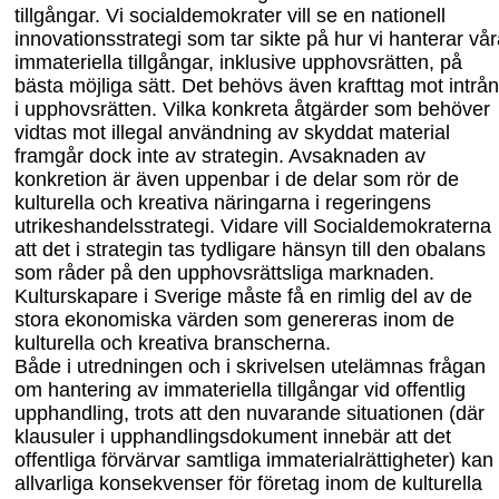
tillgångar. Vi socialdemokrater vill se en nationell
innovationsstrategi som tar sikte på hur vi hanterar vå
immateriella tillgångar, inklusive upphovsrätten, på
bästa möjliga sätt. Det behövs även krafttag mot intrå
i upphovsrätten. Vilka konkreta åtgärder som behöver
vidtas mot illegal användning av skyddat material
framgår dock inte av strategin. Avsaknaden av
konkretion är även uppenbar i de delar som rör de
kulturella och kreativa näringarna i regeringens
utrikeshandelsstrategi. Vidare vill Socialdemokraterna
att det i strategin tas tydligare hänsyn till den obalans
som råder på den upphovsrättsliga marknaden.
Kulturskapare i Sverige måste få en rimlig del av de
stora ekonomiska värden som genereras inom de
kulturella och kreativa branscherna.
Både i utredningen och i skrivelsen utelämnas frågan
om hantering av immateriella tillgångar vid offentlig
upphandling, trots att den nuvarande situationen (där
klausuler i upphandlingsdokument innebär att det
offentliga förvärvar samtliga immaterial
rättig
heter) kan 
allvarliga konsekvenser för företag inom de kulturella