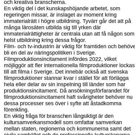
och kreativa branscherna.
En viktig del i det kunskapshöjande arbetet, som
regeringen missar, är inslaget av moment kring
immaterialrätt i högre utbildning. Tyvärr går det att på
många lärosäten utbilda sig till yrken där
immaterialrättigheter är centrala utan att få någon som
helst utbildning kring dessa frågor.
Film- och tv-industrin är viktig för framtiden och behöv
bli en del av närings
politiken i Sverige.
Filmproduktionsincitament infördes 2022, vilket
möjliggör att fler internationella filmproduktioner lockas
till att filma i Sverige. Det innebär också att svenska
filmproduktioner stannar kvar i stället för att förlägga
hela eller delar av sin inspelning till länder som har
produktionsincitament. Då ansökningsförfarandet för
filmproduktionsincitament haft svårigheter behöver nu
dessa processer ses över i syfte att åstadkomma
förenkling.
En viktig fråga för branschen långsiktigt är den
kultursamverkansmodell som omfattar
samverkan
mellan staten, regionerna och kommunerna samt det