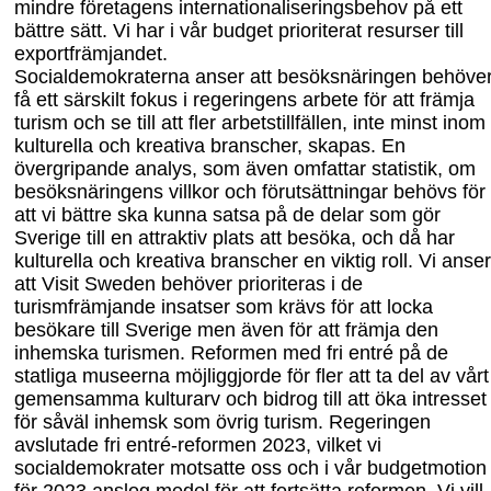
mindre företagens internationaliseringsbehov på ett
bättre sätt. Vi har i vår budget prioriterat resurser till
exportfrämjandet.
Socialdemokraterna anser att besöksnäringen behöve
få ett särskilt fokus i regeringens arbete för att främja
turism och se till att fler arbetstillfällen, inte minst inom
kulturella och kreativa branscher, skapas. En
övergripande analys, som även omfattar statistik, om
besöksnäringens villkor och förutsättningar behövs för
att vi bättre ska kunna satsa på de delar som gör
Sverige till en attraktiv plats att besöka, och då har
kulturella och kreativa branscher en viktig roll. Vi anser
att Visit Sweden behöver prioriteras i de
turismfrämjande insatser som krävs för att locka
besökare till Sverige men även för att främja den
inhemska turismen. Reformen med fri entré på de
statliga museerna möjliggjorde för fler att ta del av vårt
gemensamma kulturarv och bidrog till att öka intresset
för såväl inhemsk som övrig turism. Regeringen
avslutade fri entré-reformen 2023, vilket vi
socialdemokrater motsatte oss och i vår budgetmotion