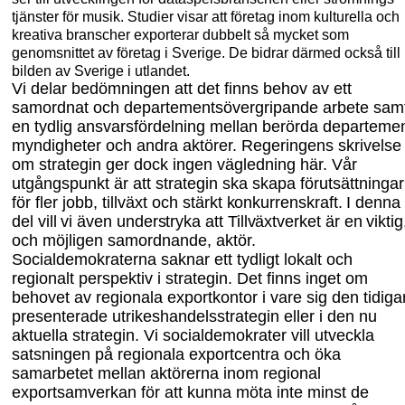
tjänster för musik. Studier visar att företag inom kulturella och
kreativa branscher exporterar dubbelt så mycket som
genomsnittet av företag i Sverige. De bidrar därmed också till
bilden av Sverige i utlandet.
Vi delar bedömningen att det finns behov av ett
samordnat och departements
över
gripande arbete sam
en tydlig ansvarsfördelning mellan berörda departemen
myndig
heter och andra aktörer. Regeringens skrivelse
om strategin ger dock ingen vägledning här. Vår
utgångspunkt är att strategin ska skapa förutsättningar
för fler jobb, tillväxt och
stärkt konkurrenskraft. I denna
del vill vi även understryka att Tillväxtverket är en viktig
och möjligen samordnande, aktör.
Socialdemokraterna saknar ett tydligt lokalt och
regionalt perspektiv i strategin. Det finns inget om
behovet av regionala exportkontor i vare sig den tidiga
presenterade utrikeshandelsstrategin eller i den nu
aktuella strategin. Vi socialdemokrater vill utveckla
satsningen på regionala exportcentra och öka
samarbetet mellan aktörerna inom regional
exportsamverkan för att kunna möta inte minst de