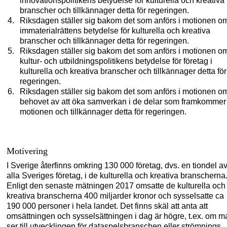
innovationspolitikens betydelse för kulturella och kreativa
branscher och tillkännager detta för regeringen.
Riksdagen ställer sig bakom det som anförs i motionen o
immaterialrättens betydelse för kulturella och kreativa
branscher och tillkännager detta för regeringen.
Riksdagen ställer sig bakom det som anförs i motionen o
kultur- och utbildningspolitikens betydelse för företag i
kulturella och kreativa branscher och tillkännager detta för
regeringen.
Riksdagen ställer sig bakom det som anförs i motionen o
behovet av att öka samverkan i de delar som framkommer 
motionen och tillkännager detta för regeringen.
Motivering
I Sverige återfinns omkring 130
000 företag, dvs. en tiondel a
alla Sveriges företag, i de kulturella och kreativa branscherna
Enligt den senaste mätningen 2017 omsatte de kulturella och
kreativa branscherna 400 miljarder kronor och sysselsatte ca
190
000 personer i hela landet. Det finns skäl att anta att
omsättningen och sysselsättningen i dag är högre, t.ex. om m
ser till utvecklingen för dataspelsbranschen eller strömnings