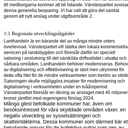
till medborgarna kommer att bli lidande. Vänsterpartiet avvisa
denna generella besparing. Vi har valt att göra det samlat
genom ett nytt anslag under utgiftsområde
2.
1:1 Regionala utvecklingsåtgärder
Lanthandeln är en bärande del av många mindre orters
överlevnad. Vänsterpartiet vill stärka den lokala kommersiella
servicen på landsbygden och föreslår därför en speciell
satsning i anslutning till det särskilda driftsstödet i utsatta och
sårbara områden. Lant
handeln behöver moderniseras. Behov
av digitalisering och effektivisering är stort men utrymmet för
detta ofta litet för de mindre verksamheter som berörs av stöde
Satsningen skulle möjliggöra insatser för modernisering och
digitalisering i verksam
heten under en tvåårsperiod.
Vänsterpartiet föreslår en ökning av anslaget med 40 miljoner
kronor jämfört med regeringens förslag 2024.
Många glest befolkade kommuner har, även om
besöksintresset för våra skyddade områden växer, en
negativ utveckling av sysselsättningen och
skatteintäkterna. Dessa kommuner som därmed bär et
betydande ansvar för de kollektiva nyttor som ges av