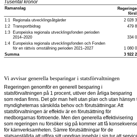
Tusental kronor
Ramanslag
Regeringe
förs
1:1
Regionala utvecklingsåtgärder
2
028
1:2
Transportbidrag
479
1:3
Europeiska regionala utvecklingsfonden perioden
2014–2020
334
1:4
Europeiska regionala utvecklingsfonden och Fonden
för en rättvis omställning perioden 2021–2027
1
080
Summa
3
922
Vi avvisar generella besparingar i statsförvaltningen
Regeringen genomför en generell besparing i
statsförvaltningen på 1 procent, utöver den årliga besparing
som redan finns. Det gör man helt utan plan och utan hänsyn ti
myndigheternas särskilda behov och förutsättningar. Att
statsförvaltningen är effektiv är en förutsättning för
medborgarnas förtroende. Men den generella effektivisering
som regeringen nu försöker sig på kommer att få konsekvens
för kärnverksamheten. Sämre förutsättningar för de
statsanställda att utföra sitt uppdrag innebär i sin tur att servi