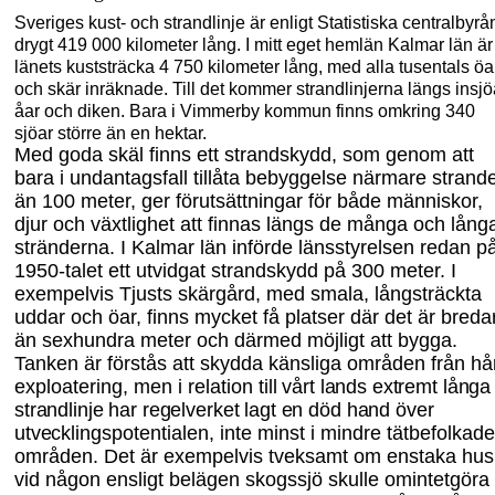
Sveriges kust- och strandlinje är enligt Statistiska centralbyrå
drygt 419
000 kilometer lång. I mitt eget hemlän Kalmar län är
länets kuststräcka 4
750 kilometer lång, med alla tusentals öa
och skär inräknade. Till det kommer strandlinjerna längs insjö
åar och diken. Bara i Vimmerby kommun finns omkring 340
sjöar större än en hektar.
Med goda skäl finns ett strandskydd, som genom att
bara i undantagsfall tillåta bebyggelse närmare strand
än 100 meter, ger förutsättningar för både människor,
djur och växtlighet att finnas längs de många och lång
stränderna. I Kalmar län införde länsstyrelsen redan p
1950-talet ett utvidgat strandskydd på 300 meter. I
exempelvis Tjusts skärgård, med smala, långsträckta
uddar och öar, finns mycket få platser där det är breda
än sexhundra meter och därmed möjligt att bygga.
Tanken är förstås att skydda känsliga områden från hå
exploatering, men i relation
till vårt lands extremt långa
strandlinje har regelverket lagt en död hand över
utvecklings
potentialen, inte minst i mindre tätbefolkade
områden. Det är exempelvis tveksamt om enstaka hus
vid någon ensligt belägen skogssjö skulle omintetgöra