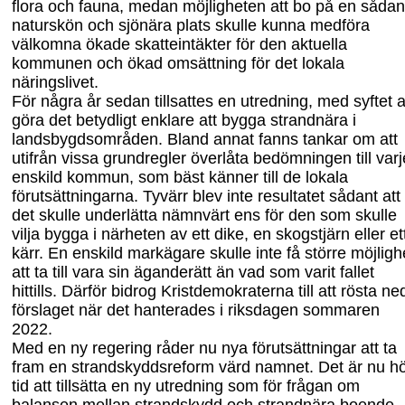
flora och fauna, medan möjligheten att bo på en sådan
naturskön och sjönära plats skulle kunna medföra
välkomna ökade skatteintäkter för den aktuella
kommunen och ökad omsättning för det lokala
näringslivet.
För några år sedan tillsattes en utredning, med syftet a
göra det betydligt enklare att bygga strandnära i
landsbygdsområden. Bland annat fanns tankar om att
utifrån vissa grundregler överlåta bedömningen till varj
enskild kommun, som bäst känner till de lokala
förutsättningarna. Tyvärr blev inte resultatet sådant att
det skulle underlätta nämnvärt ens för den som skulle
vilja bygga i närheten av ett dike, en skogstjärn eller et
kärr. En enskild markägare skulle inte få större möjligh
att ta till vara sin ägande
rätt än vad som varit fallet
hittills. Därför bidrog Kristdemokraterna till att rösta ne
förslaget när det hanterades i riksdagen sommaren
2022.
Med en ny regering råder nu nya förutsättningar att ta
fram en strandskyddsreform värd namnet. Det är nu h
tid att tillsätta en ny utredning som för frågan om