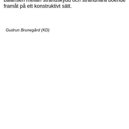
balansen mellan strandskydd och strandnära boende
framåt på ett konstruktivt sätt.
Gudrun Brunegård (KD)