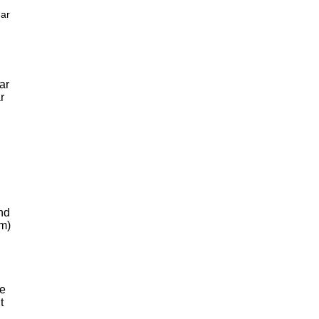
har
ar
r
nd
m)
de
t