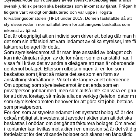
Styrelsearvode som utbetalas av ett svenskt aktiebolag eller annan
svensk juridisk person
ska beskattas som inkomst av tjänst. Frågan 
tidigare varit väldigt omdiskuterad och var uppe i Högsta
förvaltningsdomstolen (HFD) under 2019. Domen fastställde då att
styrelsearvoden i normalfallet även fortsättningsvis beskattas som
inkomst av tjänst.
Det är obegripligt att en individ som driver ett bolag där man h
det som sin affärs
idé att vara ledamot av olika styrelser, inte få
fakturera bolaget för detta.
Som styrelseledamot så är man inte anställd av bolaget och
kan inte åtnjuta någon av de förmåner som en anställd har. I
vissa fall krävs det av andra aktieägare att man är oberoende
gentemot bolaget. Eftersom utbetalningen är en lön som
beskattas som tjänst så måste det ses som en form av
anställningsförhållande. Vilket inte längre är ett oberoende.
Om uppdrag som styrelseledamot är det enda som en
privatperson jobbar med, men som alltså inte kan vara en gru
för att driva företag, så måste alla de verktyg (telefon, dator m
som styrelseledamoten behöver för att göra sitt jobb, betalas
som privat
person.
För den som är styrelseledamot i ett nystartat bolag så är det
också möjligt att investera sitt arvode i aktier utan att det ska
beskattas i onödan om det går att fakturera bolaget. Om arvo
i kontanter kan kvittas mot aktier i en emission så är det väldig
fördelaktigt för det växande bolaget och skapar en långsiktig