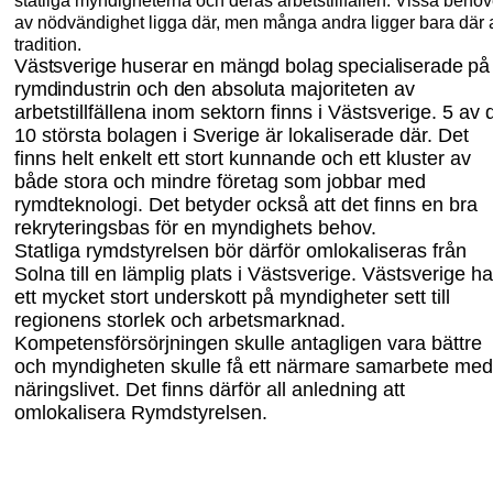
statliga myndigheterna och deras arbetstillfällen. Vissa behöv
av nödvändighet ligga där, men många andra ligger bara där 
tradition.
Västsverige huserar en mängd bolag specialiserade på
rymdindustrin och den absoluta
majoriteten av
arbetstillfällena inom sektorn finns i Västsverige. 5 av 
10 största bolagen i Sverige är lokaliserade där. Det
finns helt enkelt ett stort kunnande och ett kluster av
både stora och mindre företag som jobbar med
rymdteknologi. Det betyder också att det finns en bra
rekryteringsbas för en myndighets behov.
Statliga rymdstyrelsen bör därför omlokaliseras från
Solna till en lämplig plats i Västsverige. Västsverige ha
ett mycket stort underskott på myndigheter sett till
regionens storlek och arbetsmarknad.
Kompetensförsörjningen skulle antagligen vara bättre
och myndigheten skulle få ett närmare samarbete med
näringslivet. Det finns därför all anledning att
omlokalisera Rymdstyrelsen.