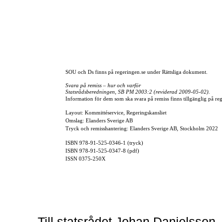
SOU och Ds finns på regeringen.se under Rättsliga dokument.
Svara på remiss – hur och varför
Statsrådsberedningen, SB PM 2003:2 (reviderad
2009-05-02).
Information för dem som ska svara på remiss finns tillgänglig på reg
Layout: Kommittéservice, Regeringskansliet
Omslag: Elanders Sverige AB
Tryck och remisshantering: Elanders Sverige AB, Stockholm 2022
ISBN
978-91-525-0346-1
(tryck)
ISBN
978-91-525-0347-8
(pdf)
ISSN
0375-250X
Till statsrådet Johan Danielsson