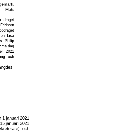
emark,
n Mats
- draget
Fridborn
ppdraget
men Lisa
s Philip
amma dag
er 2021
nig och
ängdes
 1 januari 2021
15 januari 2021
kreterare) och