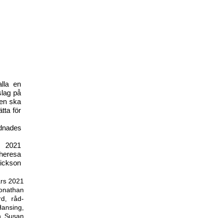
lla en
slag på
gen ska
tta för
dnades
s 2021
heresa
ickson
ars 2021
onathan
d, råd-
ansing,
en Susan