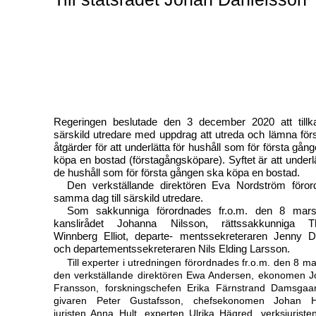
Regeringen beslutade den 3 december 2020 att tillka
särskild utredare med uppdrag att utreda och lämna för
åtgärder för att underlätta för hushåll som för första gån
köpa en bostad (förstagångsköpare). Syftet är att underlä
de hushåll som för första gången ska köpa en bostad.
Den verkställande direktören Eva Nordström föror
samma dag till särskild utredare.
Som sakkunniga förordnades fr.o.m. den 8 mar
kanslirådet Johanna Nilsson, rättssakkunniga T
Winnberg Elliot, departe- mentssekreteraren Jenny D
och departementssekreteraren Nils Elding Larsson.
Till experter i utredningen förordnades fr.o.m. den 8 m
den verkställande direktören Ewa Andersen, ekonomen J
Fransson, forskningschefen Erika Färnstrand Damsgaar
givaren Peter Gustafsson, chefsekonomen Johan H
juristen Anna Hult, experten Ulrika Hägred, verksjurist