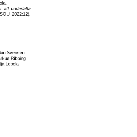
ola.
r att underlätta
(SOU 2022:12)
.
obin Svensén
rkus Ribbing
tja Lepola