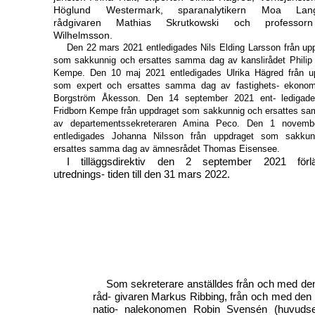
Höglund Westermark, sparanalytikern Moa Lang
rådgivaren Mathias Skrutkowski och professor
Wilhelmsson.
Den 22 mars 2021 entledigades Nils Elding Larsson från upp
som sakkunnig och ersattes samma dag av kanslirådet Philip 
Kempe. Den 10 maj 2021 entledigades Ulrika Hägred från u
som expert och ersattes samma dag av fastighets- ekono
Borgström Åkesson. Den 14 september 2021 ent- ledigade
Fridborn Kempe från uppdraget som sakkunnig och ersattes s
av departementssekreteraren Amina Peco. Den 1 novemb
entledigades Johanna Nilsson från uppdraget som sakkun
ersattes samma dag av ämnesrådet Thomas Eisensee.
I tilläggsdirektiv den 2 september 2021 förl
utrednings- tiden till den 31 mars 2022.
Som sekreterare anställdes från och med den
råd- givaren Markus Ribbing, från och med den 
natio- nalekonomen Robin Svensén (huvudse