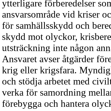
ytterligare förberedelser s
ansvarsområde vid kriser o
för samhällsskydd och bere
skydd mot olyckor, krisbered
utsträckning inte någon an
Ansvaret avser åtgärder före
krig eller krigsfara. Myndi
och stödja arbetet med civi
verka för samordning mellan
förebygga och hantera olyck