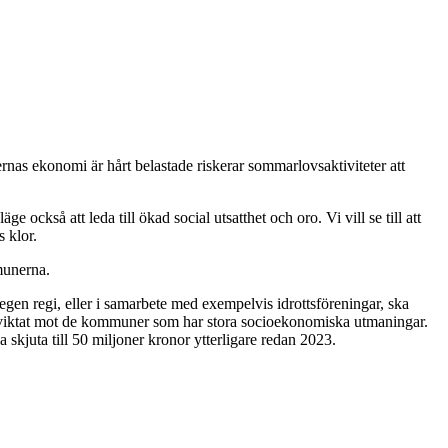
rnas ekonomi är hårt belastade riskerar sommarlovsaktiviteter att
e också att leda till ökad social utsatthet och oro. Vi vill se till att
s klor.
mmunerna.
egen regi, eller i samarbete med exempelvis idrottsföreningar, ska
ilt viktat mot de kommuner som har stora socioekonomiska utmaningar.
a skjuta till 50 miljoner kronor ytterligare redan 2023.