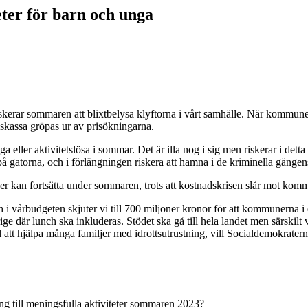
ter för barn och unga
riskerar sommaren att blixtbelysa klyftorna i vårt samhälle. När kommune
llskassa gröpas ur av prisökningarna.
eller aktivitetslösa i sommar. Det är illa nog i sig men riskerar i detta läg
 på gatorna, och i förlängningen riskera att hamna i de kriminella gängen
atser kan fortsätta under sommaren, trots att kostnadskrisen slår mot ko
h i vårbudgeten skjuter vi till 700 miljoner kronor för att kommunerna i 
rige där lunch ska inkluderas. Stödet ska gå till hela landet men särsk
ll att hjälpa många familjer med idrottsutrustning, vill Socialdemokratern
gång till meningsfulla aktiviteter sommaren 2023?