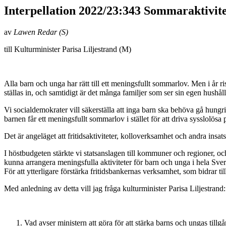
Interpellation 2022/23:343 Sommaraktivite
av
Lawen Redar (S)
till Kulturminister Parisa Liljestrand (M)
Alla barn och unga har rätt till ett meningsfullt sommarlov. Men i år 
ställas in, och samtidigt är det många familjer som ser sin egen hushå
Vi socialdemokrater vill säkerställa att inga barn ska behöva gå hungriga 
barnen får ett meningsfullt sommarlov i stället för att driva sysslolösa
Det är angeläget att fritidsaktiviteter, kolloverksamhet och andra ins
I höstbudgeten stärkte vi statsanslagen till kommuner och regioner, oc
kunna arrangera meningsfulla aktiviteter för barn och unga i hela Sve
För att ytterligare förstärka fritidsbankernas verksamhet, som bidrar ti
Med anledning av detta vill jag fråga kulturminister Parisa Liljestrand:
Vad avser ministern att göra för att stärka barns och ungas till