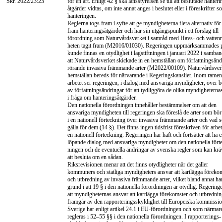
Skr. 2022/23:23
för en art. Enligt 42 § ska länsstyrelsen se till att beslutade hanteri
åtgärder vidtas, om inte annat anges i beslutet eller i föreskrifter s
hanteringen.
Reglerna togs fram i syfte att ge myndigheterna flera alternativ för 
fram hanteringsåtgärder och har sin utgångspunkt i ett förslag till
förordning som Naturvårdsverket i samråd med Havs- och vatte
heten tagit fram (M2016/01030). Regeringen uppmärksammades på
kunde finnas en otydlighet i lagstiftningen i januari 2022 i samba
att Naturvårdsverket skickade in en hemställan om författningsänd
rörande invasiva främmande arter (M2022/00109). Naturvårdsver
hemställan bereds för närvarande i Regeringskansliet. Inom ramen
arbetet ser regeringen, i dialog med ansvariga myndigheter, över 
av författningsändringar för att tydliggöra de olika myndigheterna
i fråga om hanteringsåtgärder.
Den nationella förordningen innehåller bestämmelser om att den
ansvariga myndigheten till regeringen ska föreslå de arter som bör
i en nationell förteckning över invasiva främmande arter och vad 
gälla för dem (14 §). Det finns ingen tidsfrist föreskriven för arbe
en nationell förteckning. Regeringen har haft och fortsätter att ha 
löpande dialog med ansvariga myndigheter om den nationella fört
ningen och de eventuella ändringar av svenska regler som kan krä
att besluta om en sådan.
Riksrevisionen menar att det finns otydligheter när det gäller
kommuners och statliga myndigheters ansvar att kartlägga föreko
och utbredning av invasiva främmande arter, vilket bland annat ha
grund i att 19 § i den nationella förordningen är otydlig. Regering
att myndigheternas ansvar att kartlägga förekomster och utbredni
framgår av den rapporteringsskyldighet till Europeiska kommiss
Sverige har enligt artikel 24.1 i
EU-förordningen
och som närmar
regleras i
52–55
§§ i den nationella förordningen. I rapporterings-