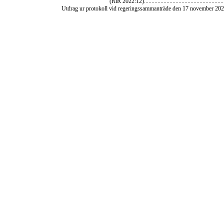
(RiR 2022:12).......................................................
Utdrag ur protokoll vid regeringssammanträde den 17 november 2022