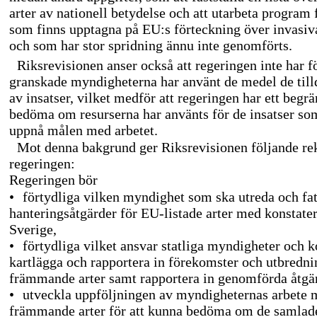
arter av nationell betydelse och att utarbeta program f
som finns upptagna på EU:s förteckning över invasi
och som har stor spridning ännu inte genomförts.
Riksrevisionen anser också att regeringen inte har f
granskade myndigheterna har använt de medel de tilld
av insatser, vilket medför att regeringen har ett begrä
bedöma om resurserna har använts för de insatser som 
uppnå målen med arbetet.
Mot denna bakgrund ger Riksrevisionen följande re
regeringen:
Regeringen bör
•
förtydliga vilken myndighet som ska utreda och fa
hanteringsåtgärder för
EU-listade
arter med konstater
Sverige,
•
förtydliga vilket ansvar statliga myndigheter och 
kartlägga och rapportera in förekomster och utbredni
främmande arter samt rapportera in genomförda åtgär
•
utveckla uppföljningen av myndigheternas arbete 
främmande arter för att kunna bedöma om de samlade