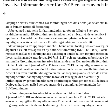
invasiva främmande arter före 2015 ersattes av och i
4
lämpliga delar av arbetet med
EU-förordningen
och det efterföljande arbetet 
att ta fram en nationell förordning.
Arbetet med nationella författningsändringar för att fullgöra Sveriges
skyldigheter enligt
EU-förordningen
inleddes med att Naturvårdsverket fick i
uppdrag att i samråd med Havs- och vattenmyndigheten och andra berörda
myndigheter se över behovet av författningsändringar i svensk rätt.
Redovisningarna av uppdragen innehöll bland annat förslag till svenska regle
åtgärder, t.ex. ett förslag till en ny nationell förordning (M2016/01030). Försl
remissbehandlades och utmynnade i ändringar i miljöbalken (se propositionen
Invasiva främmande arter [prop. 2017/18:211]) och att regeringen beslutade d
nationella förordningen om invasiva främmande arter. Den nationella förordni
trädde i kraft den 1 januari 2019. Från och med 2019 har myndigheternas arbet
varit inriktat på att genomföra
EU-förordningen
och den nationella förordning
Arbetet har även omfattat dialogmöten mellan Regeringskansliet och de ansva
myndigheterna, där myndigheterna redovisat förslag på den översiktliga
inriktningen av genomförandet samt prioriteringsordningen för enskilda insats
Dialogen har även gällt Sveriges agerande i genomförandekommittén för
EU-förordningen.
EU-förordningen
om invasiva främmande arter trädde i kraft den
1 januari 2015. Riksrevisionen menar att regeringen inte förrän 2019 pekade u
ansvar och uppgifter för myndigheterna för arbetet mot invasiva främmande art
Regeringen delar inte denna bedömning. Havs- och vattenmyndigheten och