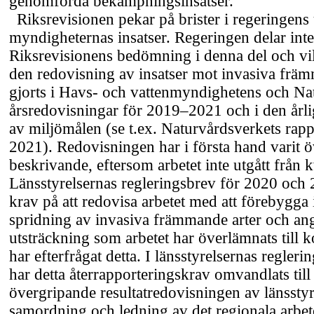
genomförda bekämpningsinsatser.
Riksrevisionen pekar på brister i regeringens
myndigheternas insatser. Regeringen delar inte
Riksrevisionens bedömning i denna del och vil
den redovisning av insatser mot invasiva frä
gjorts i Havs- och vattenmyndighetens och Na
årsredovisningar för
2019–2021
och i den årl
av miljömålen (se t.ex. Naturvårdsverkets rap
2021). Redovisningen har i första hand varit ö
beskrivande, eftersom arbetet inte utgått från k
Länsstyrelsernas regleringsbrev för 2020 och 
krav på att redovisa arbetet med att förebygga
spridning av invasiva främmande arter och ang
utsträckning som arbetet har överlämnats til
har efterfrågat detta. I länsstyrelsernas regler
har detta återrapporteringskrav omvandlats till
övergripande resultatredovisningen av länsstyr
samordning och ledning av det regionala arbet