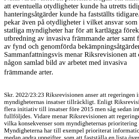
att eventuella otydligheter kunde ha utretts tid
hanteringsåtgärder kunde ha fastställts tidigar
pekar även på otydligheter i vilket ansvar s
statliga myndigheter har för att kartlägga för
utbredning av invasiva främmande arter samt f
av fynd och genomförda bekämpningsåtgärder
Sammanfattningsvis menar Riksrevisionen att d
någon samlad bild av arbetet med invasiva
främmande arter.
Skr. 2022/23:23 Riksrevisionen anser att regeringen i
myndigheternas insatser tillräckligt. Enligt Riksrevi
flera initiativ till insatser före 2015 men såg sedan int
fullföljdes. Vidare menar Riksrevisionen att regeringe
vilka konsekvenser som myndigheternas prioritering a
Myndigheterna har till exempel prioriterat informatio
medan andra uppgifter, som att fastställa en lista ö