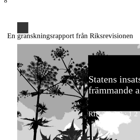
8
En granskningsrapport från Riksrevisionen
Statens insat
främmande a
RIR
2 0 2 2 : 1 2