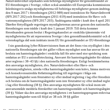
Naturvårdsverket utpekades som behöriga myndigheter för genomförandet av
EU-förordningen
i Sverige, vilket också anmäldes till Europeiska kommission
Inledningsvis utsågs myndigheterna till behöriga myndigheter genom ändring
den 9 mars 2017 i förordningen (2012:989) med instruktion för Naturvårdsver
(SFS 2017:202) och förordningen (2011:619) med instruktion för Havs- och
vattenmyndigheten (SFS 2017:203). Ändringarna trädde i kraft den 4 april 201
Därefter förtydligade regeringen myndigheternas ansvar genom den nationella
förordningen som trädde i kraft den 1 januari 2019. Till detta kommer
förordnanden genom beslut i Regeringskansliet av enskilda tjänstemän vid
myndigheterna för att representera Sverige i den genomförandekommitté och d
vetenskapliga råd som inrättats inom EU för genomförandet av
EU-förordninge
I sin granskning lyfter Riksrevisionen fram att det finns viss otydlighet i den
nationella förordningen när det gäller vilken myndighet som har ansvar för att
besluta om hanteringsåtgärder i enskilda fall för arter med stor spridning som
omfattas av EU:s unionsförteckning. Ansvaret för hanteringsåtgärder för sådan
arter regleras i
38–43
§§ i den nationella förordningen. Enligt bestämmelserna
den ansvariga myndigheten, dvs. Naturvårdsverket eller Havs- och
vattenmyndigheten, utreda vilka hanteringsåtgärder som krävs, lämna motiver
och konsekvensutredda författningsförslag till regeringen i fråga om
hanteringsåtgärder som förutsätter ny eller ändrad reglering i lag eller förordni
och besluta om de hanteringsåtgärder som inte förutsätter ny eller ändrad regle
i lag eller förordning (38 §). Den ansvariga myndigheten får också inom sitt
ansvarsområde meddela föreskrifter om hanteringsområde och hanteringsåtgär
(39 §). Vidare ska den ansvariga myndigheten i ett hanteringsprogram redovisa
hanteringsåtgärder som till följd av 38 och 39 §§ gäller