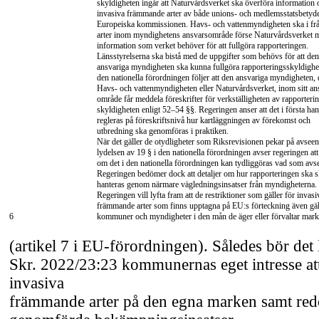
skyldigheten ingår att Naturvårdsverket ska överföra information
invasiva främmande arter av både unions- och medlemsstatsbetydel
Europeiska kommissionen. Havs- och vattenmyndigheten ska i fr
arter inom myndighetens ansvarsområde förse Naturvårdsverket 
information som verket behöver för att fullgöra rapporteringen.
Länsstyrelserna ska bistå med de uppgifter som behövs för att den
ansvariga myndigheten ska kunna fullgöra rapporteringsskyldighe
den nationella förordningen följer att den ansvariga myndigheten, 
Havs- och vattenmyndigheten eller Naturvårdsverket, inom sitt an
område får meddela föreskrifter för verkställigheten av rapporteri
skyldigheten enligt
52–54
§§. Regeringen anser att det i första ha
regleras på föreskriftsnivå hur kartläggningen av förekomst och
utbredning ska genomföras i praktiken.
När det gäller de otydligheter som Riksrevisionen pekar på avsee
lydelsen av 19 § i den nationella förordningen avser regeringen att
om det i den nationella förordningen kan tydliggöras vad som avs
Regeringen bedömer dock att detaljer om hur rapporteringen ska s
hanteras genom närmare vägledningsinsatser från myndigheterna.
Regeringen vill lyfta fram att de restriktioner som gäller för invasi
främmande arter som finns upptagna på EU:s förteckning även gäl
6
kommuner och myndigheter i den mån de äger eller förvaltar mark
(artikel 7 i
EU-förordningen).
Således bör det 
Skr. 2022/23:23 kommunernas eget intresse at
invasiva
främmande arter på den egna marken samt red