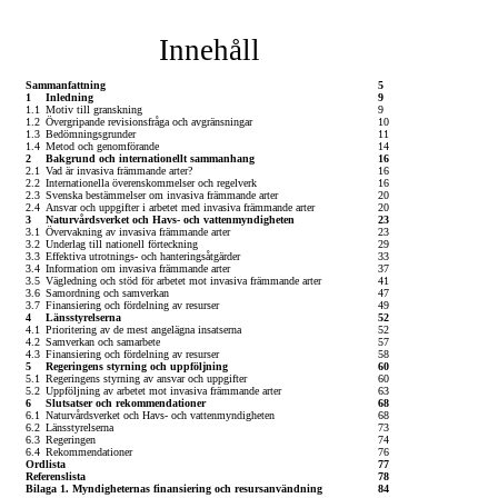
Innehåll
Sammanfattning
5
1
Inledning
9
1.1
Motiv till granskning
9
1.2
Övergripande revisionsfråga och avgränsningar
10
1.3
Bedömningsgrunder
11
1.4
Metod och genomförande
14
2
Bakgrund och internationellt sammanhang
16
2.1
Vad är invasiva främmande arter?
16
2.2
Internationella överenskommelser och regelverk
16
2.3
Svenska bestämmelser om invasiva främmande arter
20
2.4
Ansvar och uppgifter i arbetet med invasiva främmande arter
20
3
Naturvårdsverket och Havs- och vattenmyndigheten
23
3.1
Övervakning av invasiva främmande arter
23
3.2
Underlag till nationell förteckning
29
3.3
Effektiva utrotnings- och hanteringsåtgärder
33
3.4
Information om invasiva främmande arter
37
3.5
Vägledning och stöd för arbetet mot invasiva främmande arter
41
3.6
Samordning och samverkan
47
3.7
Finansiering och fördelning av resurser
49
4
Länsstyrelserna
52
4.1
Prioritering av de mest angelägna insatserna
52
4.2
Samverkan och samarbete
57
4.3
Finansiering och fördelning av resurser
58
5
Regeringens styrning och uppföljning
60
5.1
Regeringens styrning av ansvar och uppgifter
60
5.2
Uppföljning av arbetet mot invasiva främmande arter
63
6
Slutsatser och rekommendationer
68
6.1
Naturvårdsverket och Havs- och vattenmyndigheten
68
6.2
Länsstyrelserna
73
6.3
Regeringen
74
6.4
Rekommendationer
76
Ordlista
77
Referenslista
78
Bilaga 1. Myndigheternas finansiering och resursanvändning
84