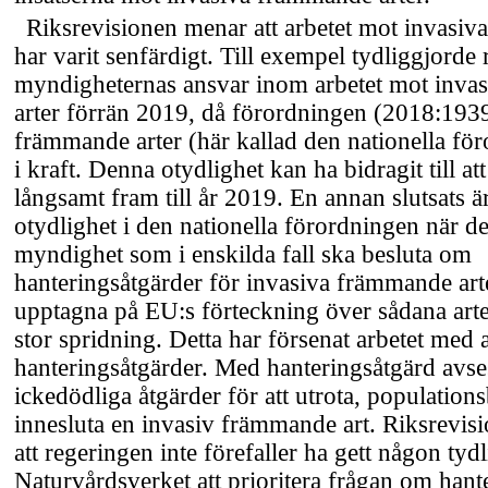
Riksrevisionen menar att arbetet mot invasiv
har varit senfärdigt. Till exempel tydliggjorde 
myndigheternas ansvar inom arbetet mot inva
arter förrän 2019, då förordningen (2018:193
främmande arter (här kallad den nationella fö
i kraft. Denna otydlighet kan ha bidragit till att
långsamt fram till år 2019. En annan slutsats är
otydlighet i den nationella förordningen när de
myndighet som i enskilda fall ska besluta om
hanteringsåtgärder för invasiva främmande art
upptagna på EU:s förteckning över sådana art
stor spridning. Detta har försenat arbetet med a
hanteringsåtgärder. Med hanteringsåtgärd avses
ickedödliga åtgärder för att utrota, population
innesluta en invasiv främmande art. Riksrevisi
att regeringen inte förefaller ha gett någon tydli
Naturvårdsverket att prioritera frågan om hant