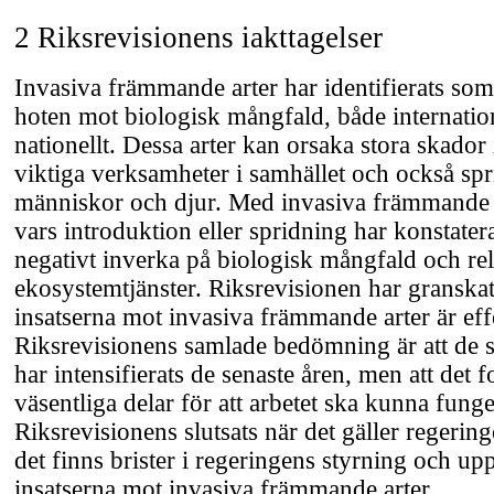
2 Riksrevisionens iakttagelser
Invasiva främmande arter har identifierats som 
hoten mot biologisk mångfald, både internatio
nationellt. Dessa arter kan orsaka stora skador
viktiga verksamheter i samhället och också spr
människor och djur. Med invasiva främmande a
vars introduktion eller spridning har konstatera
negativt inverka på biologisk mångfald och rel
ekosystemtjänster. Riksrevisionen har granskat
insatserna mot invasiva främmande arter är eff
Riksrevisionens samlade bedömning är att de st
har intensifierats de senaste åren, men att det 
väsentliga delar för att arbetet ska kunna funge
Riksrevisionens slutsats när det gäller regering
det finns brister i regeringens styrning och up
insatserna mot invasiva främmande arter.