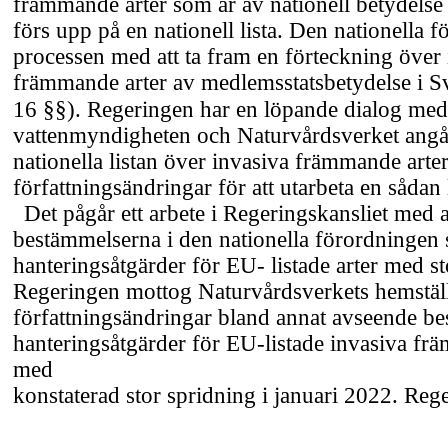
främmande arter som är av nationell betydelse 
förs upp på en nationell lista. Den nationella 
processen med att ta fram en förteckning över
främmande arter av medlemsstatsbetydelse i S
16 §§). Regeringen har en löpande dialog me
vattenmyndigheten och Naturvårdsverket ang
nationella listan över invasiva främmande arte
författningsändringar för att utarbeta en sådan l
Det pågår ett arbete i Regeringskansliet med a
bestämmelserna i den nationella förordningen 
hanteringsåtgärder för EU- listade arter med st
Regeringen mottog Naturvårdsverkets hemstä
författningsändringar bland annat avseende 
hanteringsåtgärder för
EU-listade
invasiva frä
med
konstaterad stor spridning i januari 2022. Reg