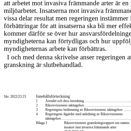
att arbetet mot invasiva främmande arter är en p
miljöarbetet. Insatserna mot invasiva främmand
vissa delar resultat men regeringen instämmer i
förbättringar för att insatserna ska bli mer eff
kommer därför se över hur ansvarsfördelning
myndigheterna kan förtydligas och hur uppföl
myndigheternas arbete kan förbättras.
I och med denna skrivelse anser regeringen a
granskning är slutbehandlad.
Innehållsförteckning
Skr. 2022/23:23
1
Ärendet och dess beredning ......................................................
2
Riksrevisionens iakttagelser.......................................................
3
Regeringens bedömning av Riksrevisionens iakttagelser ...........
4
Regeringens åtgärder med anledning av Riksrevisionens
iakttagelser................................................................................
Bilaga 1
Riksrevisionens granskningsrapport om statens
insatser mot invasiva främmande arter