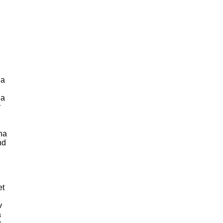
na
na
r
na
nd
et
v
a