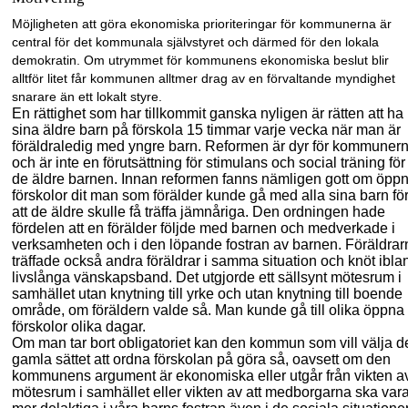
Möjligheten att göra ekonomiska prioriteringar för kommunerna är
central för det kommunala självstyret och därmed för den lokala
demokratin. Om utrymmet för kommunens ekonomiska beslut blir
alltför litet får kommunen alltmer drag av en förvaltande myndighet
snarare än ett lokalt styre.
En rättighet som har tillkommit ganska nylig
en
är rätten att ha
sina äldre barn på förskola 15
timmar varje vecka när man är
föräldraledig med yngre barn.
R
eformen är dyr för kommuner
och är inte en förutsättning för stimulans och social träning för
de äldre barnen. Innan reformen fanns nämligen gott om öpp
förskolor dit man som förälder kunde gå med alla sina barn fö
att de äldre skulle få träffa jämnåriga. Den ordningen hade
fördelen att en förälder följde med barnen och medverkade i
verksamheten och i
den
löpande fostran av barnen. Föräldrar
träffade också andra föräldrar
i samma situation
och knöt ibla
livslånga vänskapsband. Det utgjorde ett sällsynt mötesrum i
samhället
utan knytning till yrke och utan knytning till boende
område, om föräldern valde så
. Man kunde gå till olika öppna
förskolor olika dagar.
Om man tar bort obligatoriet kan d
en kommun som vill välja d
gamla sättet att ordna förskolan på göra så
, o
avsett om den
kommunens argument är ekonomiska eller utgår från
vikten a
mötesrum i samhället eller vikten av att medborgarna ska var