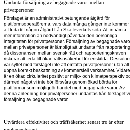
Undanta försäljning av begagnade varor mellan
privatpersoner
Förslaget är
en
administrativt betungande
åtgärd för
plattformsoperatörerna
, vars data många gånger inte
kommer
att
leda
till någon åtgärd från Skatteverkets sida
.
Att
in
hämta
mer information än nödvändigt påverkar den personliga
integriteten för privat
personer.
F
örsäljning av begagnade varo
mellan privatperson
er
är
lämpligt att
undanta
från
rapporterin
då
dissonansen mellan svensk rätt och rapporteringskraven
riskerar att leda till ökad rättsosäkerhet för enskilda.
Dessuto
var syftet med förslaget inte att omfatta privatpersoner utan att
uppnå korrekt beskattning av kommersiell verksamhet
.
Vidare
är en ökad
cirkul
aritet
positivt ur miljö- och klimatperspektiv o
därmed något
vi
inte bör
försvåra genom ökad börda för
plattformar som möjliggör handel
med
begagnade varor.
Av
denna anledning
bör privatpersoner undantas från förslaget v
försäljning av begagnade varor
.
Utvärdera
effektivitet och träffsäkerhet senast
tre år
efter
implementering