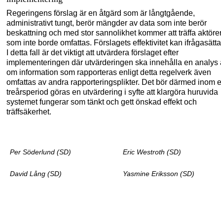
Regeringens förslag är en åtgärd som är långtgående,
administrativt tungt,
berör mäng
der av data som inte berör
beskattning
och med stor sannolikhet
kommer att
träffa aktöre
som inte borde omfattas.
F
örslagets effektivitet
kan ifrågasätt
I detta fall är det viktigt att u
tvärde
ra förslaget efter
implementeringen
där utvärderingen ska inne
hålla
en analys
om information som rapporteras enligt detta regelverk även
omfattas av andra rapporteringsplikter.
Det bör därmed
inom 
treårsperiod göras en utvärdering i syfte att klargöra huruvida
systemet fungerar
som tänkt
och
ge
tt
önskad effekt
och
träffsäkerhet
.
Per Söderlund (SD)
Eric Westroth (SD)
David Lång (SD)
Yasmine Eriksson (SD)