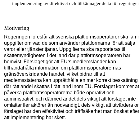
implementering av direktivet och tillkännager detta för regeringe
Motivering
Regeringen föreslår att svenska plattformsoperatörer ska läm
uppgifter om vad
de
som använder plattformarna för att sälja
varor eller tjänster
tjänar
. Uppgifterna ska rapporteras till
skattemyndigheten i det land där plattformsoperatören har
hemvist.
F
örslaget
gör att EU
:
s medlemsländer kan
tillhandahålla
information om plattforms
operatörernas
gränsöverskridande handel
,
vilket bidrar till
att
medlemsstaterna kan
upprätthålla
en mer korrekt beskattning
där
rätt andel skattas i rätt land inom EU.
Förslaget kommer
at
påverka plattformsoperatörerna både operativt och
administrativt
,
och därmed är det dels viktigt att förslaget inte
omfattar fler aktörer än nödvändigt, dels viktigt att utvärdera
o
förslaget har den
effektivitet och träffsäkerhet
man önskat efte
att
implementering har skett.