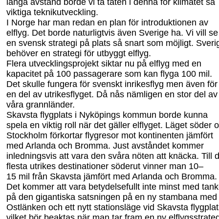
långa avstånd borde vi ta täten i denna för klimatet så
viktiga teknikutveckling.
I Norge har man redan en plan för introduktionen av
elflyg. Det borde naturligtvis även Sverige ha. Vi vill se
en svensk strategi på plats så snart som möjligt. Sveri
behöver en strategi för utbyggt elflyg.
Flera utvecklingsprojekt siktar nu på elflyg med en
kapacitet på 100 passagerare som kan flyga 100 mil.
Det skulle fungera för svenskt inrikesflyg men även för
en del av utrikesflyget. Då nås nämligen en stor del av
våra grannländer.
Skavsta flygplats i Nyköpings kommun borde kunna
spela en viktig roll när det gäller elflyget. Läget söder 
Stockholm förkortar flygresor mot kontinenten jämfört
med Arlanda och Bromma. Just avståndet kommer
inledningsvis att vara den svåra nöten att knäcka. Till 
flesta utrikes destinationer söderut vinner man 10–
15
mil från Skavsta jämfört med Arlanda och Bromma.
Det kommer att vara betydelsefullt inte minst med tan
på den gigantiska satsningen på en ny stambana med
Ostlänken och ett nytt stationsläge vid Skavsta flygplat
vilket bör beaktas när man tar fram en ny elflygsstrateg