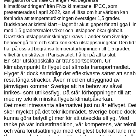
Mitigation of Climate Change”/”Att begränsa
klimatförändringen” från FN:s klimatpanel IPCC, som
presenterades i april 2022, kan vi läsa om hur världen kan
förhindra att temperatur
ökningen överstiger 1,5
grader.
Budskapet är kristallklart – läget är akut, gapet för att ligga i li
med 1,5-gradersmålet växer och utsläppen ökar globalt.
Drastiska utsläppsminskningar krävs. Länder som Sverige
behöver gå före och sätta konkreta utsläppsbudgetar. Den tid 
har på oss att begränsa temperaturhöjningen till 1,5
grader,
vilket är en strävan i Parisavtalet, håller på att ta slut.
En stor utsläppskälla är transportsektorn. Ur
klimatsynpunkt är flyget det sämsta transportmedlet.
Flyget är dock samtidigt det effektivaste sättet att snab
resa långa sträckor. Även med en utbyggnad av
järnvägen kommer Sverige att ha behov av såväl
inrikes- som utrikesflyg. Då står förhoppningen till att
med ny teknik minska flygets klimatpåverkan.
Det mest intressanta alternativet just nu är elflyget. De
sker mycket på det teknikområdet. Sverige borde dock
kunna göra betydligt mer för att utveckla elflyg. Med
tanke på vår industritradition, vår kompetens, vår tekni
och våra förutsättningar med ett glest befolkat land m