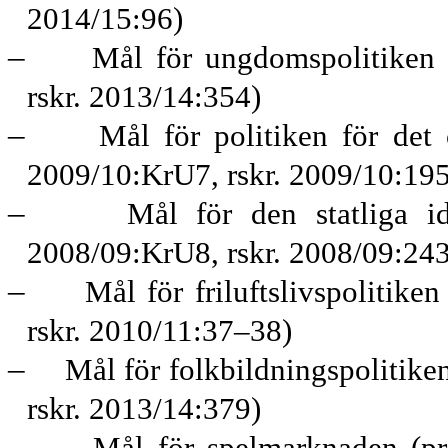
2014/15:96)
–
Mål för ungdomspolitiken 
rskr. 2013/14:354)
–
Mål för politiken för det 
2009/10:KrU7, rskr. 2009/10:195
–
Mål för den statliga id
2008/09:KrU8, rskr. 2008/09:243
–
Mål för friluftslivspolitik
rskr. 2010/11:37–38)
–
Mål för folkbildningspolitike
rskr. 2013/14:379)
–
Mål för spelmarknaden (pr