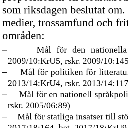
som riksdagen beslutat om.
medier, trossamfund och frit
områden:
–
Mål för den nationella 
2009/10:KrU5, rskr. 2009/10:145
–
Mål för politiken för litterat
2013/14:KrU4, rskr. 2013/14:117
–
Mål för en nationell språkpol
rskr. 2005/06:89)
–
Mål för statliga insatser till
2017/18:164, bet. 2017/18:KrU9,