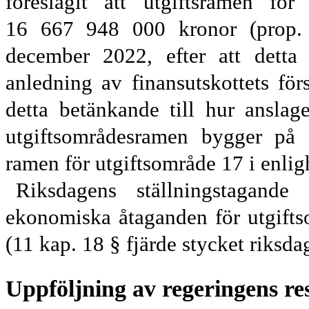
föreslagit att utgiftsramen
för u
16
667
948
000
kronor (prop
december 2022, efter att detta 
anledning av finansutskottets för
detta betänkande till hur anslag
utgiftsområdesramen bygger på fö
ramen för utgiftsområde
17
i enlig
Riksdagens ställningstagand
ekonomiska åtaganden för utgifts
(11
kap. 18 § fjärde stycket riksd
Uppföljning av regeringens re