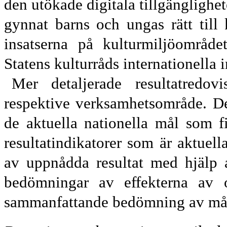
d
en utökade digitala tillgänglighe
gynnat barns och ungas rätt till 
i
nsatser
na
på kulturmiljöområdet,
Statens kulturråds internationella i
Mer detaljerade resultatredovi
respektive verksamhetsområde. De
de aktuella nationella mål som f
resultatindikatorer som är aktuell
av uppnådda resultat
med hjälp a
bedömningar av effekterna av o
sammanfattande
bedömning av må