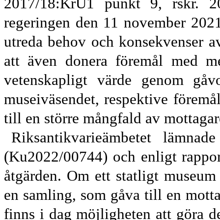
2017/18:KrU1 punkt 9, rskr. 2
regeringen den 11 november 2021 
utreda behov och konsekvenser av
att även donera föremål med mer
vetenskapligt värde genom gåvo
museiväsendet, respektive föremå
till en större mångfald av mottagar
Riksantikvarieämbetet lämnad
(Ku2022/00744)
och e
nligt rapp
åtgärden.
Om ett statligt museum v
en samling, som gåva till en mott
finns i dag möjligheten att göra d