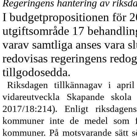
Regeringens hantering av riksd
I budgetpropositionen för 2
utgiftsområde 17 behandli
varav samtliga anses vara sl
redovisas regeringens redogö
tillgodosedda.
Riksdagen tillkännag
av i apri
vidareutveckla Skapande skola
2017/18:214). Enligt riksdagen
kommuner inte
de
medel
som 
kommuner. På motsvarande sätt s