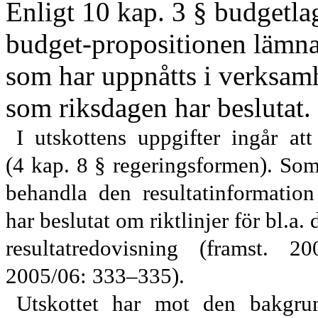
Enligt 10 kap. 3 § budgetla
budget
-
propositionen lämna
som har uppnåtts i verksamh
som riksdagen har beslutat.
I utskottens uppgifter ingår at
(4
kap. 8 § regeringsformen). Som 
behandla den resultatinformatio
har beslutat om riktlinjer för bl.a
resultatredovisning (framst. 2
2005/06: 333–335).
Utskottet har mot den bakgrun