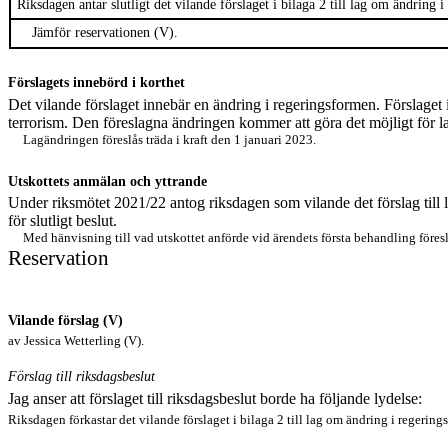
Riksdagen
antar slutligt
det vilande förslaget
i bilaga 2
till lag om ändring i
Jämför reservation
en
(V).
Förslagets innebörd i korthet
Det vilande förslaget innebär en ändring i regeringsformen
.
Förslaget
terrorism. Den föreslagna ändringen kommer att göra det möjligt för lags
Lagändringen föreslås träda i kraft den 1 januari 2023.
Utskottets
anmälan
och yttrande
Under riksmötet 2021/22 antog riksdagen som vilande det förslag till
för slutligt beslut.
Med hänvisning till vad utskottet anförde vid ärendets första behandling föreslå
Reservation
Vilande förslag (V)
av Jessica Wetterling (V).
Förslag till riksdagsbeslut
Jag anser att förslaget till riksdagsbeslut borde ha följande lydelse:
Riksdagen förkastar det vilande förslaget i bilaga 2 till lag om ändring i regering