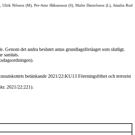
), Ulrik Nilsson (M), Per-Arne Håkansson (S), Malin Danielsson (L), Amalia Rud
e. Genom det andra beslutet antas grundlagsförslaget som slutligt.
ar samlats.
iksdags
ordningen).
ions
utskottets betänkande 2021/22:KU13 Föreningsfrihet och terrorist
skr. 2021/22:221).