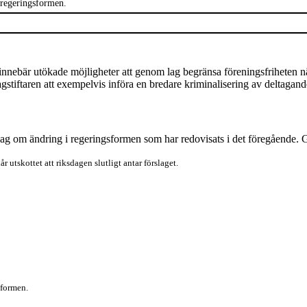
 regeringsformen.
innebär
utökade möjligheter att genom lag begränsa föreningsfriheten nä
tiftaren att exempelvis införa en bredare kriminalisering av deltagande i
 lag om ändring i regeringsformen som har redovisats i det föregående.
r utskottet att riksdagen slutligt antar förslaget
.
sformen.