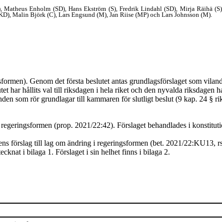
(M), Matheus Enholm (SD), Hans Ekström (S), Fredrik Lindahl (SD), Mirja Räihä (S
KD), Malin Björk (C), Lars Engsund (M), Jan Riise (MP) och Lars Johnsson (M).
sformen). Genom det första beslutet antas grundlagsförslaget som viland
lutet har hållits val till riksdagen i hela riket och den nyvalda riksdagen h
enden som rör grundlagar till kammaren för slutligt beslut (9 kap. 24 § r
i regeringsformen (prop. 2021/22:42). Förslage
t
behandlades i konstitut
ens förslag till lag om ändring i regeringsformen (bet. 2021/22:KU13, r
tecknat i bilaga 1.
F
örslaget i sin helhet finns i bilaga 2.