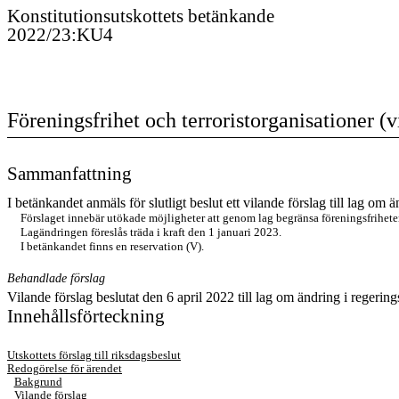
Konstitutionsutskottet
s
betänkande
2022/23
:
KU4
Föreningsfrihet och terroristorganisationer (
Sammanfattning
I betänkandet anmäls för slutligt beslut ett vilande förslag till lag om
Förslaget innebär utökade möjligheter att genom lag begränsa förenings
frihet
Lagändringen föreslås träda i kraft den 1 januari 2023.
I betänkandet finns en reservation (V).
Behandlade förslag
Vilande förslag beslutat den 6 april 2022
till
lag om ändring i regering
Innehållsförteckning
Utskottets förslag till riksdagsbeslut
Redogörelse för ärendet
Bakgrund
Vilande förslag