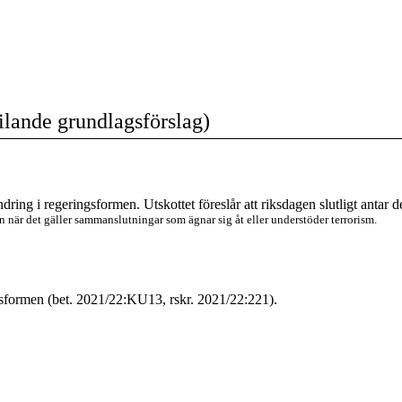
vilande grundlagsförslag)
 ändring i regeringsformen. Utskottet föreslår att riksdagen
slutligt antar
de
en när det gäller sammanslutningar som ägnar sig åt eller understöder terrorism.
sformen (bet. 2021/22:KU13, rskr. 2021/22:221).