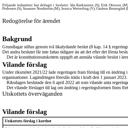
Följande ledamöter har deltagit i beslutet: Ida Karkiainen (S), Erik Ottoson 
Pedersen (S), Susanne Nordström (M), Jessica Wetterling (V), Gudrun Brunegård (
Redogörelse för ärendet
Bakgrund
Grundlagar stiftas genom två likalydande beslut (8 kap. 14 § regering
Det andra beslutet får inte fattas tidigare än att det efter det första bes
Det är konstitutionsutskottets uppgift att anmäla vilande beslut i är
Vilande förslag
Under riksmötet 2021/22 lade regeringen fram förslag till en ändring 
organisationer. Lagändringen föresl
å
s träda i kraft den 1 januari 2023.
Riksdagen beslutade den 6 april 2022 att som vilande anta regering
Det vilande förslaget till lag om ändring i regeringsformen finns för
Utskottets överväganden
Vilande förslag
Utskottets förslag i korthet