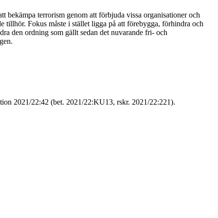
gå att bekämpa terrorism genom att förbjuda vissa organisationer och
tillhör. Fokus måste i stället ligga på att förebygga, förhindra och
ndra den ordning som gällt sedan det nuvarande fri- och
agen.
sition 2021/22:42 (bet. 2021/22:KU13, rskr. 2021/22:221).