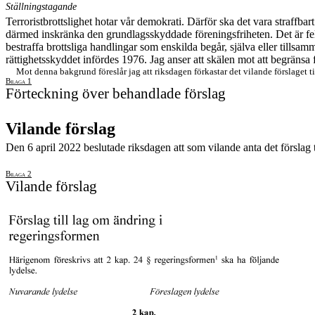
Ställningstagande
T
erroristbrottslighet hotar vår demokrati. Därför ska det vara straffbar
därmed inskränka den grundlagsskyddade föreningsfriheten. Det är fel at
bestraffa brottsliga handlingar som enskilda begår, själva eller tills
rättighetsskyddet infördes 1976. Jag anser att skälen mot att begränsa 
Mot denna bakgrund föreslår jag att
riksdagen förkastar
det vilande förslaget t
Bilaga 1
Förteckning över behandlade förslag
Vilande förslag
Den 6 april 2022 beslutade riksdagen att som vilande anta det förslag
Bilaga 2
Vilande
förslag