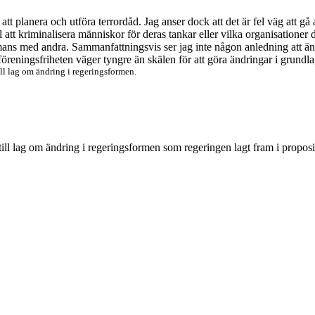
t att planera och utföra terrordåd. Jag anser dock att det är fel väg att 
t kriminalisera människor för deras tankar eller vilka organisationer de 
ammans med andra. Sammanfattningsvis ser jag inte någon anledning att ä
föreningsfriheten väger tyngre än skälen för att göra ändringar i grundl
ill lag om ändring
i regeringsformen
.
 till lag om ändring i regeringsformen som regeringen lagt fram i propo