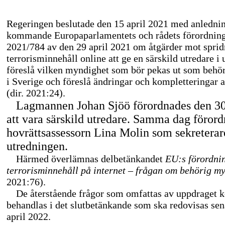
Regeringen beslutade den 15 april 2021 med anledni
kommande Europaparlamentets och rådets förordnin
2021/784 av den 29 april 2021 om åtgärder mot sprid
terrorisminnehåll online att ge en särskild utredare i 
föreslå vilken myndighet som bör pekas ut som behö
i Sverige och föreslå ändringar och kompletteringar a
(dir. 2021:24).
Lagmannen Johan Sjöö förordnades den 30
att vara särskild utredare. Samma dag föror
hovrättsassessorn Lina Molin som sekreterar
utredningen.
Härmed överlämnas delbetänkandet
EU:s förordni
terrorisminnehåll på internet – frågan om behörig m
2021:76).
De återstående frågor som omfattas av uppdraget 
behandlas i det slutbetänkande som ska redovisas sen
april 2022.