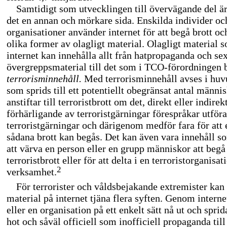
Samtidigt som utvecklingen till övervägande del är
det en annan och mörkare sida. Enskilda individer oc
organisationer använder internet för att begå brott och
olika former av olagligt material. Olagligt material 
internet kan innehålla allt från hatpropaganda och sex
övergreppsmaterial till det som i
TCO-förordningen
b
terrorisminnehåll.
Med terrorisminnehåll avses i huv
som sprids till ett potentiellt obegränsat antal männi
anstiftar till terroristbrott om det, direkt eller indire
förhärligande av terroristgärningar förespråkar utför
terroristgärningar och därigenom medför fara för att et
sådana brott kan begås. Det kan även vara innehåll som
att värva en person eller en grupp människor att begå e
terroristbrott eller för att delta i en terroristorganisat
2
verksamhet.
För terrorister och våldsbejakande extremister kan
material på internet tjäna flera syften. Genom intern
eller en organisation på ett enkelt sätt nå ut och sprid
hot och såväl officiell som inofficiell propaganda till 