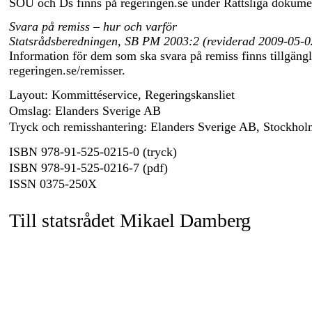
SOU och Ds finns på regeringen.se under Rättsliga dokume
Svara på remiss – hur och varför
Statsrådsberedningen, SB PM 2003:2 (reviderad
2009-05-0
Information för dem som ska svara på remiss finns tillgängl
regeringen.se/remisser.
Layout: Kommittéservice, Regeringskansliet
Omslag: Elanders Sverige AB
Tryck och remisshantering: Elanders Sverige AB, Stockho
ISBN
978-91-525-0215-0
(tryck)
ISBN
978-91-525-0216-7
(pdf)
ISSN
0375-250X
Till statsrådet Mikael Damberg