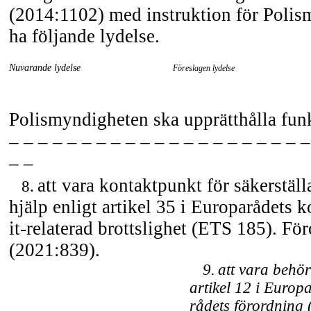
(2014:1102) med instruktion för Polis
ha följande lydelse.
Nuvarande lydelse
Föreslagen lydelse
Polismyndigheten ska upprätthålla fun
– – – – – – – – – – – – – – – – – – – – –
– –
att vara kontaktpunkt för säkerstäl
8.
hjälp enligt artikel 35 i Europarådets
it-relaterad
brottslighet (ETS 185). Fö
(2021:839).
9.
att vara behör
artikel 12 i Europ
rådets förordning