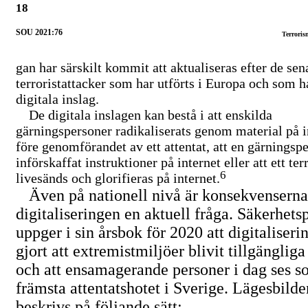
18
SOU 2021:76
Terroris
gan har särskilt kommit att aktualiseras efter de sen
terroristattacker som har utförts i Europa och som h
digitala inslag.
De digitala inslagen kan bestå i att enskilda
gärningspersoner radikaliserats genom material på i
före genomförandet av ett attentat, att en gärningsp
införskaffat instruktioner på internet eller att ett ter
6
livesänds och glorifieras på internet.
Även på nationell nivå är konsekvenserna
digitaliseringen en aktuell fråga. Säkerhets
uppger i sin årsbok för 2020 att digitaliseri
gjort att extremistmiljöer blivit tillgängliga 
och att ensamagerande personer i dag ses s
främsta attentatshotet i Sverige. Lägesbilde
beskrivs på följande sätt: