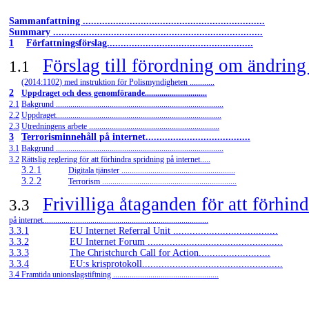
Sammanfattning ..................................................................
Summary ............................................................................
1
Författningsförslag.....................................................
Förslag till förordning om ändring
1.1
(2014:1102) med instruktion för Polismyndigheten ............
2
Uppdraget och dess genomförande..............................
2.1
Bakgrund .................................................................................
2.2
Uppdraget................................................................................
2.3
Utredningens arbete ...............................................................
3
Terrorisminnehåll på internet......................................
3.1
Bakgrund .................................................................................
3.2
Rättslig reglering för att förhindra spridning på internet.....
3.2.1
Digitala tjänster .......................................................
3.2.2
Terrorism .................................................................
Frivilliga åtaganden för att förhin
3.3
på internet................................................................................
3.3.1
EU Internet Referral Unit ......................................
3.3.2
EU Internet Forum .................................................
3.3.3
The Christchurch Call for Action..........................
3.3.4
EU:s krisprotokoll...................................................
3.4 Framtida unionslagstiftning ...................................................