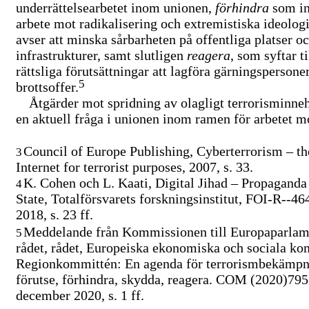
underrättelsearbetet inom unionen,
förhindra
som in
arbete mot radikalisering och extremistiska ideolog
avser att minska sårbarheten på offentliga platser oc
infrastrukturer, samt slutligen
reagera
, som syftar ti
rättsliga förutsättningar att lagföra gärningspersone
5
brottsoffer.
Åtgärder mot spridning av olagligt terrorisminnehå
en aktuell fråga i unionen inom ramen för arbetet mo
Council of Europe Publishing, Cyberterrorism – the
3
Internet for terrorist purposes, 2007, s. 33.
K. Cohen och L. Kaati, Digital Jihad – Propaganda
4
State, Totalförsvarets forskningsinstitut,
FOI-R--46
2018, s. 23 ff.
Meddelande från Kommissionen till Europaparlam
5
rådet, rådet, Europeiska ekonomiska och sociala k
Regionkommittén: En agenda för terrorismbekämpn
förutse, förhindra, skydda, reagera. COM (2020)795 
december 2020, s. 1 ff.