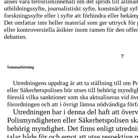
anses vara terrorisminnehåll om det sprids till allmän
utbildningssyfte, journalistiskt syfte, konstnärligt syf
forskningssyfte eller i syfte att förhindra eller bekäm
Det omfattar inte heller material som ger uttryck för
eller kontroversiella åsikter inom ramen för den offe
debatten.
7
Sammanfattning
Utredningens uppdrag är att ta ställning till om 
eller Säkerhetspolisen bör utses till behörig myndigh
föreslå vilka sanktioner som ska aktualiseras vid öv
förordningen och att i övrigt lämna nödvändiga förf
Utredningen har i denna del haft att öve
Polismyndigheten eller Säkerhetspolisen ska 
behörig myndighet. Det finns enligt utredn
talar både för och emot att utse respektive