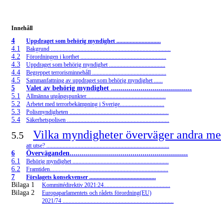
Innehåll
4
Uppdraget som behörig myndighet ..............................
4.1
Bakgrund .................................................................................
4.2
Förordningen i korthet ..........................................................
4.3
Uppdraget som behörig myndighet ......................................
4.4
Begreppet terrorisminnehåll ..................................................
4.5
Sammanfattning av uppdraget som behörig myndighet ......
5
Valet av behörig myndighet .........................................
5.1
Allmänna utgångspunkter......................................................
5.2
Arbetet med terrorbekämpning i Sverige..............................
5.3
Polismyndigheten ...................................................................
5.4
Säkerhetspolisen .....................................................................
Vilka myndigheter överväger andra me
5.5
att utse? ...................................................................................
6
Överväganden............................................................
6.1
Behörig myndighet .................................................................
6.2
Framtiden................................................................................
7
Förslagets konsekvenser .............................................
Bilaga 1
Kommittédirektiv 2021:24.............................................
Bilaga 2
Europaparlamentets och rådets förordning(EU)
2021/74 ...........................................................................