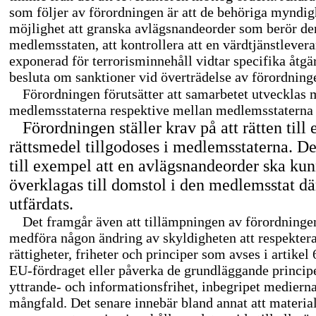
som följer av förordningen är att de behöriga myndig
möjlighet att granska avlägsnandeorder som berör de
medlemsstaten, att kontrollera att en värdtjänstlever
exponerad för terrorisminnehåll vidtar specifika åtgä
besluta om sanktioner vid överträdelse av förordning
Förordningen förutsätter att samarbetet utvecklas 
medlemsstaterna respektive mellan medlemsstaterna
Förordningen ställer krav på att rätten till e
rättsmedel tillgodoses i medlemsstaterna. De
till exempel att en avlägsnandeorder ska ku
överklagas till domstol i den medlemsstat dä
utfärdats.
Det framgår även att tillämpningen av förordningen
medföra någon ändring av skyldigheten att respekter
rättigheter, friheter och principer som avses i artikel 
EU-fördraget
eller påverka de grundläggande princip
yttrande- och informationsfrihet, inbegripet medierna
mångfald. Det senare innebär bland annat att material