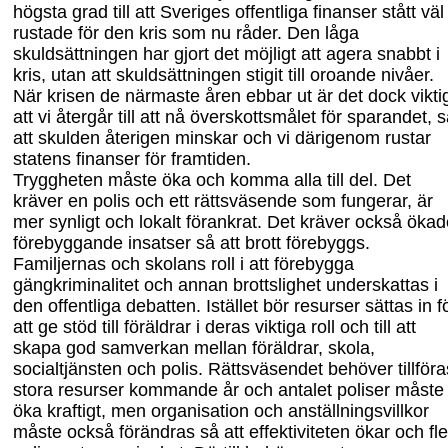
högsta grad till att Sveriges offentliga finanser stått väl
rustade för den kris som nu råder. Den låga
skuldsättningen har gjort det möjligt att agera snabbt i
kris, utan att skuldsättningen stigit till oroande nivåer.
När krisen de närmaste åren ebbar ut är det dock vikti
att vi återgår till att nå överskotts
målet för sparandet, s
att skulden återigen minskar och vi därigenom rustar
statens finanser för framtiden.
Tryggheten måste öka och komma alla till del. Det
kräver en polis och ett rätts
väsende som fungerar, är
mer synligt och lokalt förankrat. Det kräver också öka
förebyggande insatser så att brott förebyggs.
Familjernas och skolans roll i att förebygga
gängkriminalitet och annan brottslighet underskattas i
den offentliga debatten. Istället bör resurser sättas in f
att ge stöd till föräldrar i deras viktiga roll och till att
skapa god samverkan mellan föräldrar, skola,
socialtjänsten och polis. Rättsväsendet behöver tillföra
stora resurser kommande år och antalet poliser måste
öka kraftigt, men organisation och anställningsvillkor
måste också förändras så att effektiviteten ökar och fle