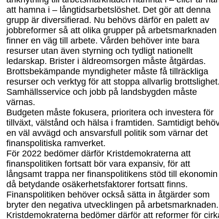
att hamna i – långtidsarbetslöshet. Det gör att denna
grupp är diversifierad. Nu behövs därför en palett av
jobbreformer så att olika grupper på arbetsmarknaden
finner en väg till arbete. Vården behöver inte bara
resurser utan
även
styrning och tydligt nationellt
ledarskap. Brister i äldreomsorgen måste åtgärdas.
Brottsbekämpande myndigheter måste få tillräckliga
resurser och verktyg för att stoppa allvarlig brottslighet
Samhällsservice och jobb på landsbygden måste
värnas.
Budgeten måste fokusera, prioritera och investera för
tillväxt, välstånd och hälsa i framtiden. Samtidigt behö
en väl avvägd och ansvarsfull politik som värnar det
finanspolitiska ramverket.
För 2022 bedömer därför Kristdemokraterna att
finanspolitiken fortsatt bör vara expansiv, för att
långsamt trappa ner finanspolitikens stöd till ekonomin
då betydande osäkerhetsfaktorer fortsatt finns.
Finanspolitiken behöver också sätta in åtgärder som
bryter den negativa utvecklingen på arbetsmarknaden.
Kristdemokraterna bedömer därför att reformer för cirk