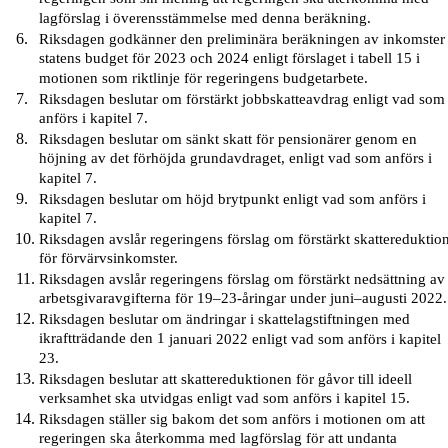
lagförslag i överensstämmelse med denna beräkning.
Riksdagen godkänner den preliminära beräkningen av inkomster 
statens budget för 2023 och 2024 enligt förslaget i tabell 15 i
motionen som riktlinje för regeringens budgetarbete.
Riksdagen beslutar om förstärkt jobbskatteavdrag enligt vad som
anförs i kapitel 7.
Riksdagen beslutar om sänkt skatt för pensionärer genom en
höjning av det förhöjda grundavdraget, enligt vad som anförs i
kapitel 7.
Riksdagen beslutar om höjd brytpunkt enligt vad som anförs i
kapitel 7.
Riksdagen avslår regeringens förslag om förstärkt skattereduktio
för förvärvsinkomster.
Riksdagen avslår regeringens förslag om förstärkt nedsättning av
arbetsgivaravgifterna för 19–23-åringar under juni–augusti 2022.
Riksdagen beslutar om ändringar i skattelagstiftningen med
ikraftträdande den 1
januari 2022 enligt vad som anförs i kapitel
23.
Riksdagen beslutar att skattereduktionen för gåvor till ideell
verksamhet ska utvidgas enligt vad som anförs i kapitel 15.
Riksdagen ställer sig bakom det som anförs i motionen om att
regeringen ska återkomma med lagförslag för att undanta