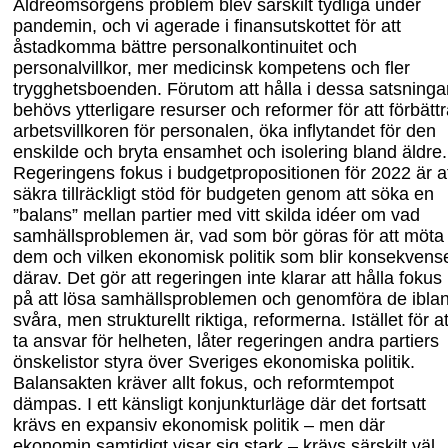
Äldreomsorgens problem blev särskilt tydliga under
pandemin, och vi agerade i finansutskottet för att
åstadkomma bättre personalkontinuitet och
personalvillkor, mer medicinsk kompetens och fler
trygghetsboenden. Förutom att hålla i dessa satsninga
behövs ytterligare resurser och reformer för att förbätt
arbetsvillkoren för personalen, öka inflytandet för den
enskilde och bryta ensamhet och isolering bland äldre.
Regeringens fokus i budgetpropositionen för 2022 är a
säkra tillräckligt stöd för budgeten genom att söka en
”balans” mellan partier med vitt skilda idéer om vad
samhällsproblemen är, vad som bör göras för att möta
dem och vilken ekonomisk politik som blir konsekvens
därav. Det gör att regeringen inte klarar att hålla fokus
på att lösa samhällsproblemen och genomföra de ibla
svåra, men strukturellt riktiga, reformerna. Istället för at
ta ansvar för helheten, låter regeringen andra partiers
önskelistor styra över Sveriges ekonomiska politik.
Balansakten kräver allt fokus, och reformtempot
dämpas. I ett känsligt konjunkturläge där det fortsatt
krävs en expansiv ekonomisk politik – men där
ekonomin samtidigt visar sig stark
–
krävs särskilt väl