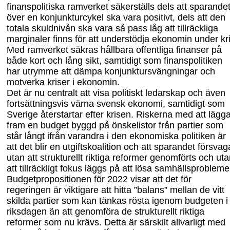
finanspolitiska ramverket säkerställs dels att sparande
över en konjunkturcykel ska vara positivt, dels att den
totala skuldnivån ska vara så pass låg att tillräckliga
marginaler finns för att understödja ekonomin under kri
Med ramverket säkras håll
bara offentliga finanser på
både kort och lång sikt, samtidigt som finanspolitiken
har utrymme att dämpa konjunktursvängningar och
motverka kriser i ekonomin.
Det är nu centralt att visa politiskt ledarskap och även
fortsättningsvis värna svensk ekonomi, samtidigt som
Sverige återstartar efter krisen. Riskerna med att lägg
fram en budget byggd på önskelistor från partier som
står långt ifrån varandra i den ekonomiska politiken är
att det blir en utgiftskoalition och att sparandet försvag
utan att struktu
rellt riktiga reformer genomförts och ut
att tillräckligt fokus läggs på att lösa sam
hällsprobleme
Budgetpropositionen för 2022 visar att det för
regeringen är viktigare att hitta ”balans” mellan de vitt
skilda partier som kan tänkas rösta igenom budgeten i
riksdagen än att genomföra de strukturellt riktiga
reformer som nu krävs. Detta är särskilt allvarligt med