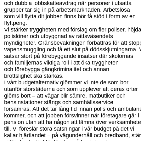
och dubbla jobbskatteavdrag när
personer i
utsatta
grupper tar sig in på arbetsmarknaden.
Arbetslösa
som
vill
flytta dit jobben finns bör få stöd i form av en
flyttpeng.
Vi stärker tryggheten med förslag om fler poliser, höjd
polislöner
och utbyggnad av rättsväsendets
myndigheter. Gränsbevakningen förbättras för att stop
vapensmuggling och få ett slut på
dödsskjutningarna. 
satsar stort på
förebyggande insatser där
skolornas
och
familjernas
viktiga
roll i att
öka tryggheten
och
förebygga gäng
kriminalitet och annan
brottslighet
ska stärkas.
I vårt budgetalternativ glömmer vi inte de som bor
utanför storstäderna och som
upplever att
deras orter
glöms bort – att vägar blir sämre, matbutiker och
bensinstationer stängs och samhällsservice
försämras.
Att det tar lång tid innan polis och ambulan
kommer, och
att
jobben försvinner när företagare går i
pension utan att ha någon att lämna över verksamhet
till. Vi föreslår stora satsningar i vår budget på det vi
kallar hjärtlandet – på vägunderhåll och bredband, stär