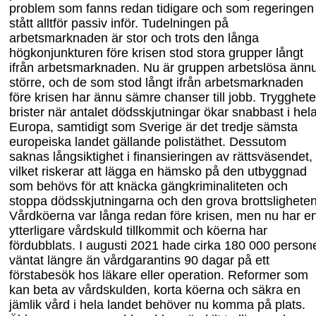
problem som fanns redan tidigare och som regeringen
stått alltför passiv inför. Tudelningen på
arbetsmarknaden är stor och trots den långa
högkonjunkturen före krisen stod stora grupper långt
ifrån arbetsmarknaden. Nu är gruppen arbetslösa änn
större, och de som stod långt
i
från arbetsmarknaden
före krisen har ännu sämre chanser till jobb. Trygghet
brister när antalet dödsskjutningar ökar snabbast i hel
Europa, samtidigt som Sverige är det tredje sämsta
europeiska landet gällande polistäthet. Dessutom
saknas långsiktighet i finansieringen av rättsväsendet,
vilket riskerar
att
lägga en hämsko på den utbyggnad
som behövs för att knäcka gäng
kriminaliteten och
stoppa dödsskjutningarna och den grova brottsligheten
Vårdköerna var långa redan före krisen, men nu har e
ytterligare vårdskuld tillkommit och köerna har
fördubblats. I augusti 2021 hade cirka 180
000 person
väntat längre än vård
garantins 90 dagar på ett
förstabesök hos läkare eller operation. Reformer som
kan beta av vårdskulden, korta köerna och säkra en
jämlik vård i hela landet behöver nu komma på plats.