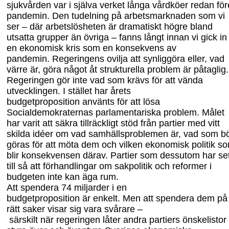
sjukvården var i själva verket långa vårdköer redan för
pandemin. Den tudelning på arbetsmarknaden som vi
ser – där arbetslösheten är dramatiskt högre bland
utsatta grupper än övriga
– fanns långt innan vi gick in 
en ekonomisk kris
som en konsekvens av
pandemin.
Regeringens ovilja att synliggöra eller
,
vad
värre
är,
göra något åt strukturella problem är påtaglig.
Regeringen gör inte vad som krävs för att vända
utvecklingen.
I stället har
årets
budgetproposition
använts
för att lösa
Socialdemokraternas parlamentariska problem. Målet
har varit att säkra
tillräckligt stöd
från
partier med vitt
skilda idéer om vad samhällsproblemen är, vad som b
göras för att möta dem och vilken ekonomisk politik s
blir konsekvensen därav.
Partier som dessutom har set
till så att förhand
lingar om
sakpolitik och reformer i
budgeten
inte kan äga rum.
Att spendera 74
miljarder
i en
budgetproposition
är
enkelt. Men att spendera dem på
rätt saker visar sig vara svårare –
särskilt
när
regeringen
låter
andra partiers önskelistor