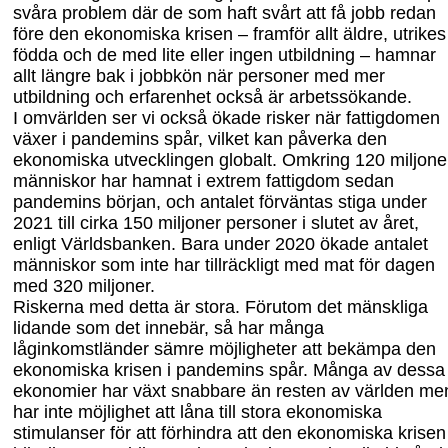
svåra problem där de som haft svårt att få jobb redan
före den ekonomiska krisen – framför allt äldre, utrikes
födda och de med lite eller ingen utbildning – hamnar
allt längre bak i
jobbkön
när personer med mer
utbildning och erfarenhet också är arbetssökande.
I omvärlden ser vi också ökade risker när fattigdomen
växer i pandemins spår, vilket kan påverka den
ekonomiska utvecklingen globalt. Omkring 120 miljone
människor har hamnat i extrem fattigdom sedan
pandemins början, och antalet förväntas stiga under
2021 till cirka 150 miljoner personer i slutet av året,
enligt Världsbanken. Bara under 2020 ökade antalet
människor som inte har tillräckligt med mat för dagen
med 320 miljoner.
Riskerna med detta är stora. Förutom det mänskliga
lidande som det innebär, så har många
låginkomstländer sämre möjligheter att bekämpa den
ekonomiska krisen i pandemins spår. Många av dessa
ekonomier har växt snabbare än resten av världen me
har inte möjlighet att låna till stora ekonomiska
stimulanser för att förhindra att den ekonomiska krisen