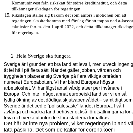
Kommuninvest från riskskatt för större kreditinstitut, och detta
tillkännager riksdagen för regeringen.
Riksdagen ställer sig bakom det som anförs i motionen om att
regeringen ska återkomma med förslag för att trappa ned a-kassa
taknivåer fr.o.m. den 1 april 2022, och detta tillkännager riksdag
för regeringen.
2
Hela Sverige ska fungera
Sverige
är i grunden ett bra land att leva i, men utvecklingen 
åt fel håll på flera sätt. När det gäller jobben, vården och
tryggheten placerar sig Sverige på flera viktiga områden
numera i Europabotten.
Vi har bland Europas högsta
arbetslöshet. Vi har lägst antal vårdplatser per invånare i
Europa.
Och inte i något annat europeiskt land ser vi en så
tydlig ökning av det dödliga skjutvapenvåldet – samtidigt som
Sverige är det tredje ”
polisglesaste
” landet i Europa.
I vårt
avlånga och vackra land behöver också förut
sättningarna för a
leva och verka utanför de stora städerna förbättras.
Det här är inte nya problem, vilket regeringen ibland vil
låta påskina. Det som de kallar för
c
oronaköer i