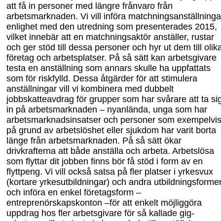
att få in personer med längre frånvaro från
arbetsmarknaden. Vi vill införa matchnings
anställninga
enlighet med den utredning som presenterades 2015,
vilket innebär att en matchningsaktör anställer, rustar
och ger stöd till dessa personer och hyr ut dem till olik
företag och arbetsplatser. På så sätt kan arbetsgivare
testa en anställning som annars skulle
ha
uppfattats
som
för riskfylld. Dessa åtgärder för att stimulera
anställningar vill vi kombinera med dubbelt
jobbskatteavdrag för grupper som har svårare att ta si
in på arbetsmarknaden – nyanlända, unga som har
arbetsmarknads
insatser och personer som exempelvi
på grund av arbetslöshet eller sjukdom har varit borta
länge från arbetsmarknaden. På så sätt ökar
drivkrafterna att
både
anställa och arbeta. Arbetslösa
som flyttar dit jobben finns bör få stöd i form av en
flyttpeng. Vi vill
också satsa på fler platser i
yrkesvux
(kortare yrkesutbildningar) och andra utbildnings
forme
och införa en enkel företagsform –
entreprenörskapskonton
–
för att enkelt möjliggöra
uppdrag hos fler arbetsgivare för så kallade gig-