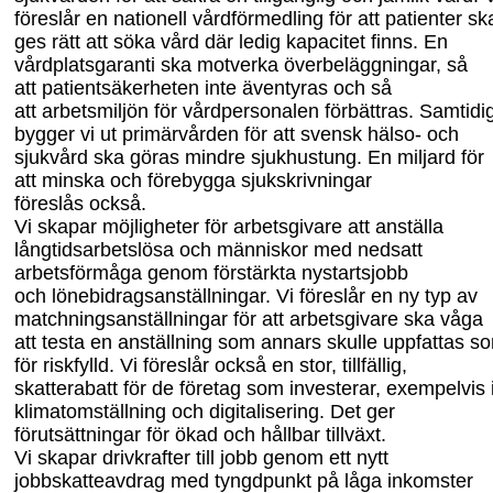
föreslår en nationell vårdförmedling för att patienter sk
ges rätt att söka vård där ledig kapacitet finns.
En
vårdplatsgaranti
ska motverka
över
beläggningar, så
att
patientsäkerheten
inte äventyras och så
att
arbetsmiljön för
vård
personalen
förbättras.
Samtidig
bygger vi ut primärvården för att svensk hälso- och
sjukvård ska göras mindre sjukhustung.
En miljard för
att minska och förebygga sjukskrivningar
föreslås
också.
Vi skapar
möjligheter
för arbetsgivare att anställa
långtidsarbetslösa och människor med
nedsatt
arbetsförmåga
genom förstärkta nystartsjobb
och
lönebidragsanställningar. Vi föreslår
en ny typ av
matchningsanställningar för att
arbetsgivare
ska våga
att
testa en anställning som annars skulle uppfattas
s
för riskfylld.
Vi föreslår också en stor, tillfällig,
skatterabatt för de företag som investerar, exempelvis 
klimatomställning och digitalisering. Det ger
förutsättningar för ökad och hållbar tillväxt.
Vi skapar drivkrafter till jobb genom ett nytt
jobbskatteavdrag med tyngdpunkt på låga inkomster