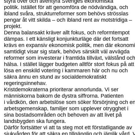
styra över
och äventyra
Sveriges ekonomiska
politik.
Istället
för att genomföra de nödvändiga, och
ibland
svåra, strukturreformer som behövs strösslas
pengar åt vitt skilda – och ibland rent av motstridiga –
projekt.
Denna balansakt kräver allt fokus, och reformtempot
dämpas. I ett känsligt konjunkturläge där det fortsatt
krävs en expansiv ekonomisk politik
,
men där ekonom
samtidigt visar sig stark,
behövs
särskilt väl avvägda
reformer som investerar i framtida tillväxt, välstånd oc
hälsa. I stället lägger budgeten alltför stort fokus på att
lösa en enskild votering i kammaren här och nu
och
säkra ännu en stund av socialdemokratiskt
regeringsinnehav.
Kristdemokraterna
prioriterar annorlunda. Vi ser
människorna bakom de dystra
siffrorna. Patienten
i
vårdkön, den arbetslöse som söker försörjning
och e
arbets
gemenskap,
familjer som upplever otrygghet i
sina bostadsområden
och behoven
av
att livet på
landsbygden ska fungera.
Därför fortsätter vi att
ta
steg mot ett förstatligande av
sjukvården
för att säkra en tillgänglig och jämlik vård.
V