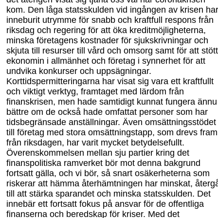
kom. Den låga statsskulden vid ingången av krisen ha
inneburit utrymme för snabb och kraftfull respons från
riksdag
och regering för att öka kreditmöjligheterna,
minska företagens kostnader för sjuk
skrivningar
och
skjuta till resurser till vård och omsorg
samt
för att stöt
ekonomin i allmänhet och företag i synnerhet för att
undvika konkurser och uppsägningar.
Korttidspermitteringarna har visat sig vara ett kraftfullt
och viktigt verktyg
,
framtaget med lärdom från
finanskrisen, men hade samtidigt kunnat fungera ännu
bättre om de också hade omfattat personer som har
tidsbegränsade anställningar. Även omsättnings
stödet
till företag med stora omsättningstapp, som drevs fram
från riksdagen, har varit mycket betydelsefullt.
Överenskommelsen mellan sju partier kring det
finanspolitiska ramverket bör mot denna bakgrund
fortsatt gälla, och vi bör, så snart osäkerheterna som
riskerar
att
hämma återhämtningen
har
minskat, återg
till att stärka sparandet och minska statsskulden. Det
innebär
ett
fortsatt fokus på ansvar för de offentliga
finanserna och beredskap för kriser. Med det