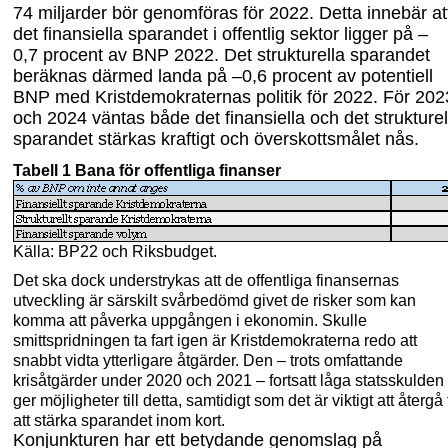
74
miljarder bör genomföras för 2022. Detta innebär at
det finansiella sparandet i offentlig sektor ligger på
–
0,7
procent av BNP 2022. Det strukturella sparandet
beräknas därmed landa på
–
0,6
procent av potentiell
BNP med Kristdemokraternas politik för 2022. För 202
och 2024 väntas både det finansiella och det strukturel
sparandet stärkas kraftigt och överskottsmålet nås.
Tabell 1 Bana för offentliga finanser
Källa: BP22 och Riksbudget.
Det ska dock understrykas att de offentliga finansernas
utveckling är särskilt svår
bedömd givet de risker som kan
komma att påverka uppgången i ekonomin. Skulle
smittspridningen ta fart igen är Kristdemokraterna redo att
snabbt vidta ytterligare åtgärder. Den – trots omfattande
krisåtgärder under 2020 och 2021 – fortsatt låga statsskulden
ger möjligheter till detta, samtidigt som det är viktigt att återgå t
att stärka sparandet inom kort.
Konjunkturen har ett betydande genomslag på