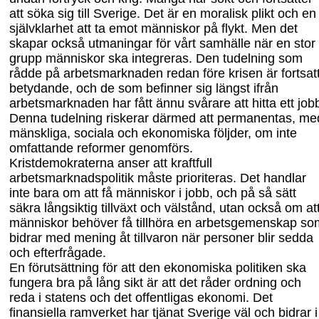
att söka sig till Sverige. Det är en moralisk plikt och en
självklarhet att ta emot människor på flykt. Men det
skapar också utmaningar för vårt samhälle när en stor
grupp människor ska integreras. Den tudelning som
rådde på arbetsmarknaden redan före krisen är fortsat
betydande, och de som befinner sig längst
i
från
arbetsmarknaden har fått ännu svårare att hitta ett job
Denna tudelning riskerar därmed att permanentas, me
mänskliga, sociala och ekonomiska följder, om inte
omfattande reformer genomförs.
Kristdemokraterna anser att kraftfull
arbetsmarknadspolitik måste prioriteras. Det handlar
inte bara om att få människor i jobb, och på så sätt
säkra långsiktig tillväxt och välstånd, utan också om at
människor behöver få tillhöra en arbetsgemenskap so
bidrar med mening åt tillvaron när personer blir sedda
och efterfrågade.
En förutsättning för att den ekonomiska politiken ska
fungera bra på lång sikt är att det råder ordning och
reda i statens och det offentligas ekonomi. Det
finansiella ram
verket har tjänat Sverige väl och bidrar i