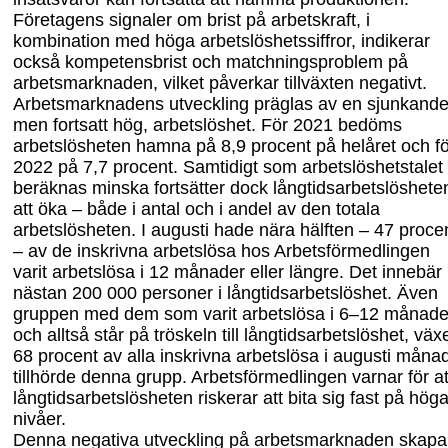
Företagens signaler om brist på arbetskraft, i
kombination med höga arbetslöshets
siffror, indikerar
också kompetensbrist och matchningsproblem på
arbetsmarknaden, vilket påverkar tillväxten negativt.
Arbetsmarknadens utveckling präglas av
en
sjunkande
men fortsatt hög, arbetslös
het. För 2021 bedöms
arbetslösheten hamna på 8,9
procent på helåret och f
2022 på 7,7
procent. Samtidigt som arbetslöshetstalet
beräknas minska fortsätter dock långtids
arbetslöshete
att öka – både i antal och i andel av den totala
arbetslösheten. I augusti hade nära hälften – 47
proce
– av
de
inskrivna arbetslösa hos Arbetsförmedlingen
varit arbetslösa i 12
månader eller längre. Det innebär
nästan 200
000 personer i långtidsarbetslöshet. Även
gruppen
med dem
som varit arbetslösa i 6
–
12 månade
och alltså står på tröskeln till långtidsarbetslöshet, växe
68
procent av alla inskrivna arbetslösa i augusti måna
tillhörde denna grupp. Arbetsförmedlingen varnar för at
långtidsarbetslösheten riskerar att bita sig fast på hög
nivåer.
Denna negativa utveckling på arbetsmarknaden skapa