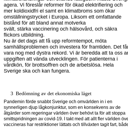
agera. Vi föreslår
reformer för ökad elektrifiering och
mer koldioxidfri el samt
en klimatbroms som ökar
omställningstrycket i Europa. Liksom
ett omfattande
bistånd för att bland annat motverka
svält,
stärka
vaccinering
och hälsovård, och säkra
flickors utbildning.
Nu är det dags att få upp reformtempot, möta
samhällsproblemen
och investera för
framtiden.
Det få
vara nog med dystra rekord.
Vi är beredda att ta oss a
uppgiften
att vända utvecklingen. För patienterna i
vårdkön, för brottsoffren och de arbetslösa.
Hela
Sverige ska
och kan
fungera.
3
Bedömning av det ekonomiska läget
Pandemin förde snabbt Sverige och omvärlden in i en
synnerligen djup lågkonjunktur, som en konsekvens av de
åtgärder som regeringar världen över behövt ta för att stoppa
smittspridningen av
c
ovid-19. I takt med att allt fler världen öv
vaccineras har restrik
tioner lättats och tillväxten tagit fart, både