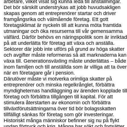
arbetare, vilket visat sig kunna leda till anställningar.
Det bör särskilt understrykas att jobb huvudsakligen
skapas genom att entreprenörer startar och driver
framgångsrika och välmående företag. Ett gott
företagsklimat är nyckeln till att kunna möta framtida
utmaningar och öka resurserna till vår gemen
samma
välfärd. Därför behövs en näringspolitik som är inriktad
på att underlätta för företag att växa och anställa.
Sektorer där jobb inte utförs på grund av höga skatter
och avgifter måste reformeras så att marknaderna kan
växa till. Generationsväxling måste underlättas – både
inom familjen och till anställda som är villiga att ta över
när en företagare går i pension.
Därutöver måste vi motverka orimliga skatter på
entreprenörer och minska regelkrånglet, förbättra
myndigheternas handläggning av ärenden kopplade til
företag och förbättra tillgången till kapital. För att
stimulera återstarten av ekonomin och förbättra
tillväxtförutsättningarna över tid bör bolagsskatten
tillfälligt sänkas för företag som gör investeringar.
Historiskt många människor befinner sig nu på flykt
undan förtryck och krig. Många har sökt och fortsätter