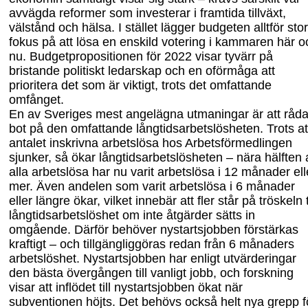
avvägda reformer som investerar i framtida tillväxt,
välstånd och hälsa. I stället lägger budgeten alltför stor
fokus på att lösa en enskild votering i kammaren här o
nu. Budgetpropositionen för 2022 visar tyvärr på
bristande politiskt ledarskap och en oförmåga att
prioritera det som är viktigt, trots det omfattande
omfånget.
En av Sveriges mest angelägna utmaningar är att råd
bot på den omfattande långtidsarbetslösheten. Trots at
antalet inskrivna arbetslösa hos Arbetsförmedlingen
sjunker, så ökar långtidsarbetslösheten – nära hälften 
alla arbetslösa har nu varit arbetslösa i 12
månader ell
mer. Även andelen som varit arbetslösa
i
6
månader
eller längre ökar, vilket innebär att fler står på tröskeln ti
långtidsarbetslöshet om inte åtgärder sätts in
omgående. Därför behöver nystartsjobben förstärkas
kraftigt – och tillgängliggöras redan från 6
månaders
arbetslöshet. Nystartsjobben har enligt utvärder
ingar
den bästa övergången till vanligt jobb, och forskning
visar att inflödet till nystarts
jobben ökat när
subventionen höjts. Det behöv
s
också helt nya grepp f