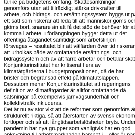
tanke på budgetens omfång. Skattesänkningar
genomförs utan att tillräckligt stärka drivkrafter till
arbete, och bidrags- och ersättningssystem byggs ut p
ett sätt som riskerar
att
leda till att människor göms oc
glöms bort, snarare än att få det stöd de behöver för at
komma i arbete. I förlängningen bygger detta ut det
offentliga åtagandet samtidigt som arbetslinjen
försvagas – resultatet blir att välfärden över tid riskerar
att
urholkas både av omfattande ersättnings- och
bidragssystem och av att färre arbetar och betalar skat
Konjunkturinstitutet har kritiserat flera av
klimatåtgärderna i budgetpropositionen, då de har
brister och begränsad effekt på klimatutsläppen.
Dessutom menar Konjunktur
institutet att regeringens
definition av klimatåtgärder är alltför omfattande då
satsningar på exempelvis järnvägsunderhåll och
kollektivtrafik inkluderas.
Det är nu av stor vikt att de reformer som genomförs ä
strukturellt riktiga, så att återstarten av svensk ekonom
fortlöper och så att långtidsarbetslösheten bryts. Unde
pandemin har nya grupper som vanligtvis har
en
god
anknytning till arbetsmarknaden hamnat i – eller är nä