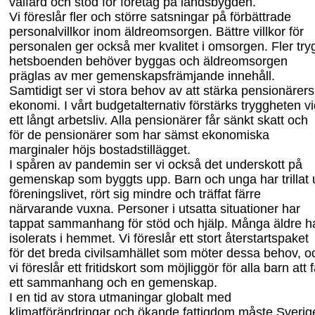
välfärd och stöd för företag på landsbygden.
Vi föreslår fler och större satsningar på förbättrade
personalvillkor inom äldre
omsorgen. Bättre villkor för
personalen ger också mer kvalitet i omsorgen. Fler try
hetsboenden behöver byggas och äldreomsorgen
präglas av mer gemenskapsfrämjande innehåll.
Samtidigt ser vi stora behov
av
att stärka pensionärers
ekonomi.
I vårt budget
alternativ
förstärks tryggheten v
ett långt arbetsliv. Alla pensionärer får sänkt skatt och
för
de
pensionärer
som har
sämst ekonomiska
marginaler höjs bostadstillägget.
I spåren av pandemin
ser
vi
också det underskott på
gemenskap som
byggts upp.
Barn och unga har trillat 
föreningslivet, rört sig mindre och träffat färre
närvarande vuxna.
Personer i utsatta
situationer har
tappat sammanhang för stöd och hjälp.
Många äldre h
isolerats
i
hemmet.
Vi föreslår ett stort återstartspaket
för det breda civil
samhället som möter dessa behov, o
vi
föreslår ett fritidskort som möjliggör för alla barn att 
ett sammanhang och en gemenskap.
I en tid av stora utmaningar globalt med
klimatförändringar och ökande fattigdom måste Sverig