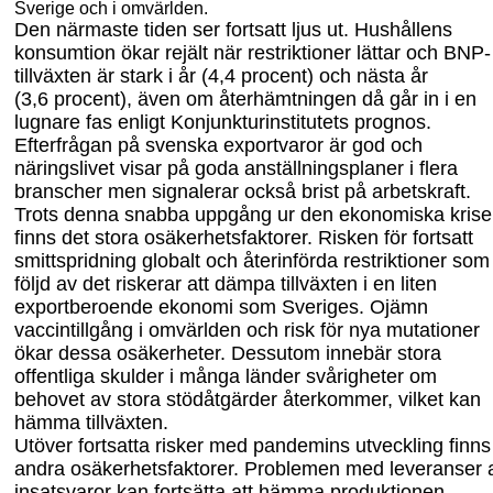
Sverige och i omvärlden.
Den närmaste tiden ser fortsatt ljus ut. Hushållens
konsumtion ökar rejält när restrik
tioner lättar och BNP-
tillväxten är stark i år (4,4
procent) och nästa år
(3,6
procent), även om återhämtningen då går in i en
lugnare fas enligt Konjunkturinstitutets prognos.
Efterfrågan på svenska exportvaror är god och
näringslivet visar på goda anställnings
planer i flera
branscher men signalerar också brist på arbetskraft.
Trots denna snabba uppgång ur den ekonomiska kris
finns
det
stora osäkerhets
faktorer. Risken för fortsatt
smittspridning globalt och återinförda restriktioner som
följd av det riskerar att dämpa tillväxten i en liten
exportberoende ekonomi
som
Sverige
s
. Ojämn
vaccintillgång i omvärlden och risk för nya mutationer
ökar dessa osäkerheter. Dessutom innebär stora
offentliga skulder i många länder svårigheter om
behovet av stora stödåtgärder återkommer, vilket kan
hämma tillväxten.
Utöver fortsatta risker med pandemins utveckling finns
andra osäkerhetsfaktorer. Problemen med leveranser 
insatsvaror kan fortsätta att hämma produktionen.