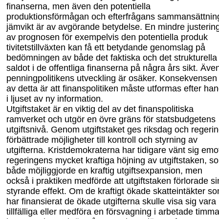
finanserna, men även den potentiella
produktionsförmågan och efterfrågans sammansättning
jämvikt är av avgörande betydelse. En mindre justerin
av prognosen för exempelvis den potentiella produk
tivitetstillväxten kan få ett betydande genomslag på
bedömningen av både det faktiska och det strukturella
saldot i de offentliga finanserna på några års sikt. Äve
penning
politikens utveckling är osäker. Konsekvensen
av detta är att finanspolitiken måste utformas efter
han
i ljuset av ny information.
Utgiftstaket är en viktig del av det finanspolitiska
ramverket och utgör en övre gräns för statsbudgetens
utgiftsnivå. Genom utgiftstaket ges riksdag och regeri
förbättrade möjligheter till kontroll och styrning av
utgifterna. Kristdemokraterna har tidigare vänt sig emo
regeringens mycket kraftiga höjning av utgiftstaken, s
både möjliggjorde en kraftig utgifts
expansion, men
också i praktiken medförde att utgiftstaken förlorade si
styrande effekt. Om de kraftigt ökade skatteintäkter s
har finansierat de ökade ut
gifterna skulle visa sig vara
tillfälliga eller medföra en försvagning i arbetade timma