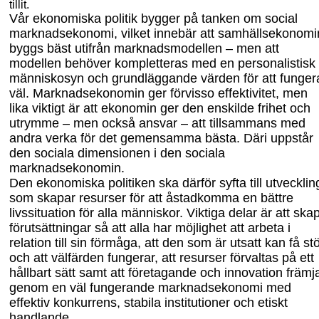
tillit.
Vår ekonomiska politik bygger på tanken om social
marknadsekonomi, vilket innebär att samhällsekonomi
byggs bäst utifrån marknadsmodellen – men att
modellen behöver kompletteras med en personalistisk
människosyn och grundläggande värden för att funger
väl. Marknadsekonomin ger förvisso effektivitet, men
lika viktigt är att ekonomin ger den enskilde frihet och
utrymme – men också ansvar – att tillsammans med
andra verka för det gemensamma bästa. Däri uppstår
den sociala dimensionen i den sociala
marknadsekonomin.
Den ekonomiska politiken ska därför syfta till utvecklin
som skapar resurser för att åstadkomma en bättre
livssituation för alla människor. Viktiga delar är att ska
förut
sättningar så att alla har möjlighet att arbeta i
relation till sin förmåga, att den som är utsatt kan få st
och att välfärden fungerar, att resurser förvaltas på ett
hållbart sätt samt att företagande och innovation främj
genom en väl fungerande marknads
ekonomi med
effektiv konkurrens, stabila institutioner och etiskt
handlande.