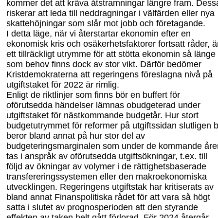
kommer det att kräva åtstramningar längre fram. Dess
riskerar att leda till neddrag
ningar i välfärden eller nya
skattehöjningar som slår mot jobb och företagande.
I detta läge, när vi återstartar ekonomin efter en
ekonomisk kris och osäkerhets
faktorer fortsatt råder, ä
e
tt tillräckligt utrymme
för
att stötta ekonomin så länge
som behov finns
dock av stor vikt
. Därför bedömer
Kristdemokraterna att regeringens föreslagna nivå på
utgiftstaket för 2022 är rimlig.
Enligt de riktlinjer som finns bör en buffert för
oförutsedda händelser lämnas
obudgeterad
under
utgiftstaket för nästkommande budgetår. Hur stort
budgetutrymmet för reformer på utgiftssidan slutligen bl
beror bland annat på hur stor del av
budgeteringsmarginalen som under de kommande åre
tas i anspråk av oförutsedda utgiftsökningar, t.ex. till
följd av ökningar av volymer i de rättighetsbaserade
transfereringssystemen eller den makroekonomiska
utvecklingen. Regeringens utgiftstak har kritiserats av
bland annat Finanspolitiska rådet för att vara så högt
satta i
slutet av prognosperioden att den styrande
effekten av taken helt gått förlorad. För 2024 återgår