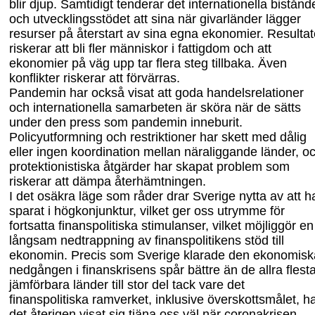
blir djup. Samtidigt tenderar det internationella bistånd
och utvecklingsstödet att sina när givarländer lägger
resurser på återstart av sina egna ekonomier. Resultat
riskerar att bli fler människor i fattigdom och att
ekonomier på väg upp tar flera steg tillbaka. Även
konflikter riskerar att förvärras.
Pandemin har också visat att goda handelsrelationer
och internationella samarbeten är sköra när de sätts
under den press som pandemin inneburit.
Policyutformning och restriktioner har skett med dålig
eller ingen koordination mellan näraliggande länder, o
protektionistiska åtgärder har skapat problem som
riskerar att dämpa åter
hämtningen.
I det osäkra läge som råder drar Sverige nytta av att h
sparat i högkonjunktur, vilket ger oss utrymme för
fortsatta finanspolitiska stimulanser, vilket möjliggör en
långsam nedtrappning av finanspolitikens stöd till
ekonomin. Precis som Sverige klarade den ekonomisk
nedgången i finanskrisens spår bättre än de allra flest
jämförbara länder till stor del tack vare det
finanspolitiska ramverket, inklusive överskottsmålet, h
det återigen visat sig tjäna oss väl när
corona
krisen