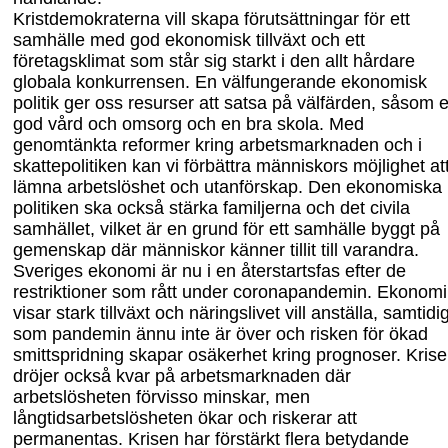
Kristdemokraterna vill skapa förutsättningar för ett
samhälle med god ekonomisk tillväxt och ett
företagsklimat som står sig starkt i den allt hårdare
globala konkur
rensen. En välfungerande ekonomisk
politik ger oss resurser att satsa på välfärden, såsom 
god vård och omsorg och en bra skola. Med
genomtänkta reformer kring arbetsmarknaden och i
skattepolitiken kan vi förbättra människors möjlighet at
lämna arbetslöshet och utanförskap. Den ekonomiska
politiken ska också stärka familjerna och det civila
samhället, vilket är en grund för ett samhälle byggt på
gemenskap där människor känner tillit till varandra.
Sveriges ekonomi är nu i en återstartsfas efter de
restriktioner som rått under
corona
pandemin. Ekonomi
visar stark tillväxt och näringslivet vill anställa, samtidig
som pandemin ännu inte är över och risken för ökad
smittspridning skapar osäkerhet kring prognoser. Kris
dröjer också kvar på arbetsmarknaden där
arbetslösheten förvisso minskar, men
långtidsarbetslösheten ökar och riskerar att
permanentas. Krisen har förstärkt flera betydande