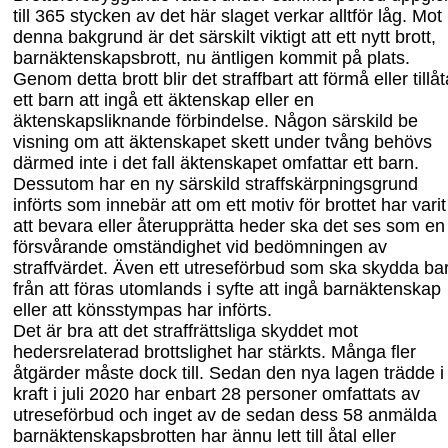
till 365
stycken
av det här slaget
verkar
alltför låg. Mot
denna bakgrund är det särskilt viktigt att ett nytt brott,
barnäktenskapsbrott, nu äntligen kommit på plats.
Genom detta brott blir det straffbart att förmå eller tillåt
ett barn att ingå ett äktenskap eller en
äktenskapsliknande förbindelse. Någon särskild be
visning om
att
äktenskapet skett under tvång behövs
därmed inte i det fall äktenskapet omfattar ett barn.
Dessutom har en ny särskild straffskärpningsgrund
införts
som inne
bär att om ett motiv för brottet har varit
att bevara eller återupprätta heder ska det ses som en
försvårande omständighet vid bedömningen av
straffvärdet. Även ett utreseför
bud som ska skydda ba
från att föras utomlands i syfte att ingå barnäktenskap
eller att könsstympas har införts.
Det är bra att det straffrättsliga skyddet mot
hedersrelaterad brottslighet har stärkts. Många fler
åtgärder måste dock till. Sedan den nya lagen trädde i
kraft
i
juli 2020 har enbart 28 personer omfattats av
utreseförbud och inge
t
av de sedan dess 58 anmälda
barnäktenskapsbrotten har
ännu lett till
åtal
eller