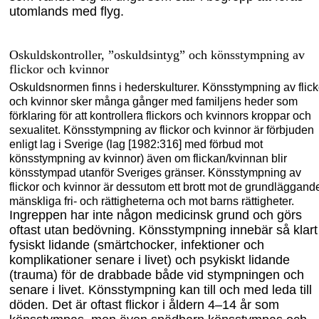
utomlands med flyg.
Oskuldskontroller, ”oskuldsintyg” och könsstympning av
flickor och kvinnor
Oskuldsnormen finns i hederskulturer. Könsstympning av flick
och kvinnor sker många gånger med familjens heder som
förklaring för att kontrollera flickors och kvinnors kroppar och
sexualitet. Könsstympning av flickor och kvinnor är förbjuden
enligt lag i Sverige (lag
[
1982:316
]
med förbud mot
könsstympning av kvinnor) även om flickan/kvinnan blir
könsstympad utanför Sveriges gränser. Könsstympning av
flickor och kvinnor är dessutom ett brott mot de grundläggand
mänskliga fri- och rättigheterna och mot barns rättigheter.
Ingreppen har inte någon medicinsk grund och görs
oftast utan bedövning. Köns
stympning innebär så klart
fysiskt lidande (smärtchocker, infektioner och
komplikatio
ner senare i livet) och psykiskt lidande
(trauma) för de drabbade både vid stympningen och
senare i livet. Könsstympning kan till och med leda till
döden.
Det är oftast flickor i åldern 4–14 år som