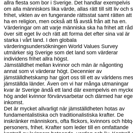
allra flesta som bor i Sverige. Det handlar exempelvis
om alla människors lika värde, allas rätt till sitt liv och s
frihet, vikten av en fungerande rättsstat samt rätten att
ha en religion, men också att få avstå från att ha en.
Värderingar om att varje människa ska ha frihet att rå
över sitt eget liv och rätt att forma det efter sina val är
starka i vårt land. I den globala
värderingsundersökningen World
Values
Survey
utmärker sig Sverige som det land som värderar
individens frihet allra högst.
Jämställdhet mellan kvinnor och män är någonting
annat som vi värderar högt. Decennier av
jämställdhetskamp har gjort oss till ett av världens mes
jämställda länder. Även om vi har många utmaningar
kvar är Sverige ändå ett land där exempelvis en mycke
hög andel kvinnor förvärvsarbetar och därmed har eg
inkomst.
Det är mycket allvarligt när jämställdheten hotas av
fundamentalistiska och traditionalistiska krafter. De
inskränker människors, ofta flickors, kvinnors och hbtq
personers, frihet. Krafter som leder till en omfattande