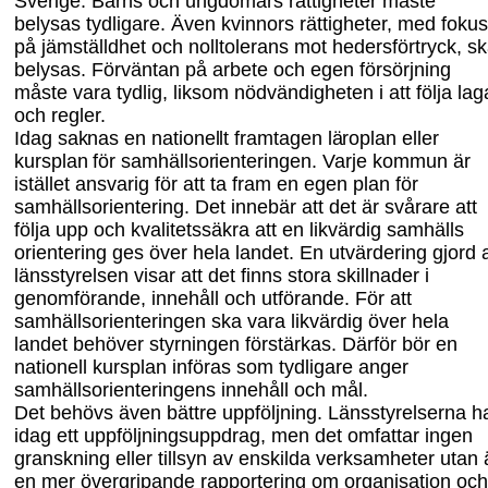
Sverige. Barns och ungdomars rättigheter måste
belysas tydligare. Även kvinnors rättigheter, med fokus
på jämställdhet och nolltolerans mot hedersförtryck
,
sk
belysas. Förväntan på arbete och egen försörjning
måste vara tydlig, liksom nödvändigheten i att följa lag
och regler.
Idag saknas en nationellt framtagen läroplan eller
kursplan för samhällsorienteringen.
Varje kommun är
istället ansvarig för att ta fram en egen plan för
samhällsorientering. Det innebär att det är svårare att
följa upp och kvalitetssäkra att en likvärdig samhälls
orientering ges över hela landet. En utvärdering gjord 
länsstyrelsen visar att det finns stora skillnader i
genomförande, innehåll och utförande. För att
samhällsorienteringen ska vara likvärdig över hela
landet behöver styrningen förstärkas. Därför bör en
natio
nell kursplan införas som tydligare anger
samhällsorienteringens innehåll och mål.
Det behövs även bättre uppföljning. Länsstyrelserna h
idag ett uppföljningsupp
drag, men det omfattar ingen
granskning eller tillsyn av enskilda verksamheter utan 
en mer övergripande rapportering om organisation och