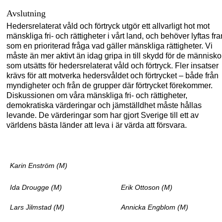
Avslutning
Hedersrelaterat våld och förtryck utgör ett allvarligt hot mot
mänskliga fri- och rättig
heter i vårt land, och behöver lyftas fr
som en prioriterad fråga vad gäller mänskliga rättigheter. Vi
måste än mer aktivt än idag gripa in till skydd för de människo
som utsätts för hedersrelaterat våld och förtryck. Fler insatser
krävs för att motverka heders
våldet och förtrycket – både från
myndigheter och från de grupper där förtrycket före
kommer.
Diskussionen om våra mänskliga fri- och rättigheter,
demokratiska värderingar och jämställdhet måste hållas
levande. De värderingar som har gjort Sverige till ett av
världens bästa länder att leva i är värda att försvara.
Karin Enström (M)
Ida Drougge (M)
Erik Ottoson (M)
Lars Jilmstad (M)
Annicka Engblom (M)