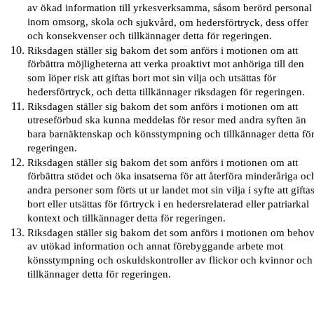
av ökad information till yrkesverksamma, såsom berörd personal
inom omsorg, skola och
sjukvård, om hedersförtryck, dess offer
och konsekvenser och tillkännager detta för regeringen.
Riksdagen ställer sig bakom det som anförs i motionen om att
förbättra möjligheterna att verka proaktivt mot anhöriga till den
som löper risk att giftas bort mot sin vilja och utsättas för
hedersförtryck, och detta tillkännager riksdagen för regeringen.
Riksdagen ställer sig bakom det som anförs i motionen om att
utreseförbud ska kunna meddelas för resor med andra syften än
bara barnäktenskap och könsstympning och tillkännager detta fö
regeringen.
Riksdagen ställer sig bakom det som anförs i motionen om att
förbättra stödet och öka insatserna för att återföra minderåriga oc
andra personer som förts ut ur landet mot sin vilja i syfte att gifta
bort eller utsättas för förtryck i en hedersrelaterad eller patriarkal
kontext och tillkännager detta för regeringen.
Riksdagen ställer sig bakom det som anförs i motionen om behov
av utökad information och annat förebyggande arbete mot
könsstympning och oskuldskontroller av flickor och kvinnor och
tillkännager detta för regeringen.