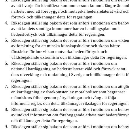
Riksdagen ställer sig bakom det som anförs i motionen om behov
av att i varje län identifiera kommuner som kommit längre än an
i arbetet med att förebygga och motverka hedersrelaterat våld oc
förtryck och tillkännager detta för regeringen.
Riksdagen ställer sig bakom det som anförs i motionen om behov
av att landets samtliga kommuner har en handlingsplan mot
hedersförtryck och tillkännager detta för regeringen.
Riksdagen ställer sig bakom det som anförs i motionen om vikte
av forskning för att minska kunskapsluckor och skapa bättre
förståelse för hur vi kan motverka hedersförtryck och
våldsbejakande extremism och tillkännager detta för regeringen.
Riksdagen ställer sig bakom det som anförs i motionen om
nationell kartläggning av hedersrelaterat våld och förtryck samt
dess utveckling och omfattning i Sverige och tillkännager detta f
regeringen.
Riksdagen ställer sig bakom det som anförs i motionen om att gö
en kartläggning av förekomsten av moralpoliser som begränsar
människors frihet genom påtryckningar och tvång att följa
informella regler, och detta tillkännager riksdagen för regeringen.
Riksdagen ställer sig bakom det som anförs i motionen om behov
av utökad information om förebyggande arbete mot hedersförtry
och tillkännager detta för regeringen.
Riksdagen ställer sig bakom det som anförs i motionen om behov