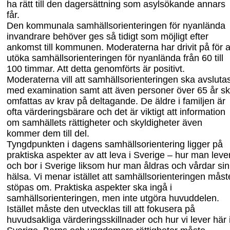
ha rätt till den dagersättning som asylsökande annars
får.
Den kommunala samhällsorienteringen för nyanlända
invandrare behöver ges så tidigt som möjligt efter
ankomst till kommunen. Moderaterna har drivit på för a
utöka samhällsorienteringen för nyanlända från 60 till
100 timmar. Att detta genomförts är
positivt.
Moderaterna vill att samhällsorienteringen ska avsluta
med examination samt att även personer över 65 år s
omfattas av krav på deltagande. De äldre i familjen är
ofta värderingsbärare och det är viktigt att information
om samhällets rättigheter och skyldigheter även
kommer dem till del.
Tyngdpunkten i dagens samhällsorientering ligger på
praktiska aspekter av att leva i Sverige – hur man leve
och bor i Sverige liksom hur man åldras och vårdar sin
hälsa. Vi menar istället att samhällsorienteringen måst
stöpas om. Praktiska aspekter ska ingå i
samhällsorienteringen, men inte utgöra huvuddelen.
Istället måste den utvecklas till att fokusera på
huvudsakliga värderingsskillnader och hur vi lever här 