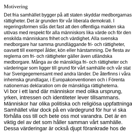
Motivering
Det fria samhället bygger på att staten skyddar medborgarnas
rättigheter. Det är grunden för vår liberala demokrati. I
regeringsformen slås det fast att den offentliga makten ska
utövas med respekt för alla människors lika värde och för den
enskilda människans fri
het och värdighet. Alla svenska
medborgare har samma grundläggande fri- och rättig
heter,
oavsett till exempel ålder, kön eller härstamning. De flesta av
reglerna om fri- och rättigheter gäller även utländska
medborgare. Många av de mänskliga fri- och rättig
he
ter och
värderingar som ligger till grund för vårt samhälle och vår stat
har Sverigegemensamt med andra länder. De återfinns i våra
inhemska grundlagar, i Europakonventionen och i Förenta
nationernas deklaration om de mänskliga rättigheterna.
Vi bor i ett land där människor med olika ursprung,
yrken, intressen och identiteter lever tillsammans.
Människor har olika politiska och religiösa uppfattninga
Samhället vilar dock på en värdegrund för hur vi ska
förhålla oss till och bete oss mot varandra. Det är en
viktig del av det som håller samman vårt samhälle.
Dessa värderingar är också djupt förankrade hos de