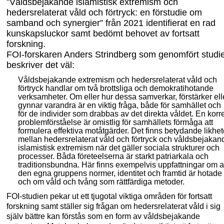
”
Våldsbejakande islamistisk extremism och
hedersrelaterat våld och förtryck: en förstudie om
samband och synergier”
från 2021 identifierat en rad
kunskapsluckor samt bedömt behovet av fortsatt
forskning.
FOI-forskaren Anders Strindberg som genomfört studi
beskriver det väl:
Våldsbejakande extremism och hedersrelaterat våld och
förtryck handlar om två brottsliga och demokratihotande
verksamheter. Om eller hur dessa samverkar, förstärker ell
gynnar varandra är en viktig fråga, både för samhället och
för de individer som drabbas av det direkta våldet. En korr
problemförståelse är omistlig för samhällets förmåga att
formulera effektiva motåtgärder. Det finns betydande likhet
mellan hedersrelaterat våld och förtryck och våldsbejakan
islamistisk extremism när det gäller sociala strukturer och
processer. Båda företeelserna är starkt patriarkala och
traditionsbundna. Här finns exempelvis uppfattningar om a
den egna gruppens normer, identitet och framtid är hotade
och om våld och tvång som rättfärdiga metoder.
FOI-studien pekar ut ett tjugotal viktiga områden för fortsatt
forskning samt ställer sig frågan om hedersrelaterat våld i sig
själv bättre kan förstås som en form av våldsbeja
kande