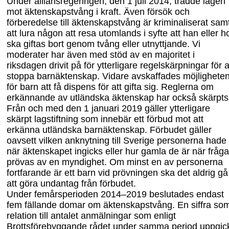
Under alliansregeringen, den 1 juli 2014, trädde lagen
mot äktenskapstvång i kraft. Även försök och
förberedelse till äktenskapstvång är kriminaliserat sam
att lura någon att resa utomlands i syfte att han eller h
ska giftas bort genom tvång eller utnyttjande.
Vi
m
oderater har även med stöd av en majoritet i
riksdagen drivit på för ytterligare regelskärpningar
för
a
stoppa barnäktenskap.
Vidare avskaffades möjlighete
för barn att få dispens för att gifta sig. Reglerna om
erkännande av utländska äktenskap
har också
skärpt
s
Från och med den 1 januari 2019 gäller ytterligare
skärpt lagstiftning som innebär ett förbud mot att
erkänna utländska barnäktenskap. Förbudet gäller
oavsett vilken anknytning till Sverige personerna hade
när äktenskapet ingicks eller hur gamla de är när fråg
prövas av en myndighet. Om minst en av personerna
fortfarande är ett barn vid prövningen ska det aldrig gå
att göra undantag från förbudet.
Under femårsperioden 2014
–
2019 beslutades
endast
fem fällande domar om äkten
skapstvång. En siffra som
relation till antalet anmälningar som enligt
Br
ott
sförebygg
ande rådet under samma period uppgic