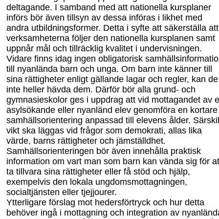
deltagande. I samband med att nationella kursplaner
införs bör även tillsyn av dessa införas i likhet med
andra utbild
ningsformer. Detta i syfte att säkerställa att
verksamheterna följer den nationella kurs
planen samt
uppnår mål och tillräcklig kvalitet i undervisningen.
Vidare finns idag ingen obligatorisk samhällsinformati
till nyanlända barn och unga. Om barn inte känner till
sina rättigheter enligt gällande lagar och regler, kan de
inte heller hävda dem. Därför bör alla grund- och
gymnasieskolor ges i uppdrag att vid mottagandet av 
asylsökande eller nyanländ elev genomföra en kortare
samhällsorien
tering anpassad till elevens ålder. Särski
vikt ska läggas vid frågor som demokrati, allas lika
värde, barns rättigheter och jämställdhet.
Samhällsorienteringen bör även innehålla praktisk
information om vart man som barn kan vända sig för at
ta tillvara sina rättigheter eller få stöd och hjälp,
exempelvis den lokala ungdomsmottagningen,
socialtjänsten eller tjejjourer.
Ytterligare förslag mot hedersförtryck och hur detta
behöver ingå i mottagning och integration av nyanländ