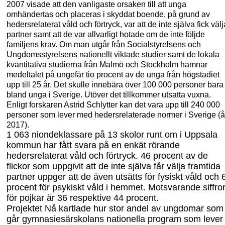
2007 visade att den vanligaste orsaken till att unga
omhändertas och placeras i skyddat boende, på grund av
hedersrelaterat våld och förtryck, var att de inte själva fick välj
partner samt att de var allvarligt hotade om de inte följde
familjens krav. Om man utgår från Socialstyrelsens och
Ungdomsstyrelsens nationellt viktade studier samt de lokala
kvantitativa studierna från Malmö och Stockholm hamnar
medeltalet på ungefär tio procent av de unga från högstadiet
upp till 25 år. Det skulle innebära över 100
000 personer bara
bland unga i Sverige. Utöver det tillkommer utsatta vuxna.
Enligt forskaren Astrid
Schlytter
kan det vara upp till 240
000
personer som lever med hedersrelaterade normer i Sverige (å
2017).
1
063 niondeklassare på 13 skolor runt om i Uppsala
kommun har fått svara på en enkät rörande
hedersrelaterat våld och förtryck. 46 procent av de
flickor som uppgivit att de inte själva får välja framtida
partner uppger att de även utsätts för fysiskt våld och 
procent för psykiskt våld i hemmet. Motsvarande siffro
för pojkar är 36 respektive 44 procent.
Projektet Nå kartlade hur stor andel av ungdomar som
går gymnasiesärskolans nationella program som lever