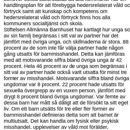
handlingsplan för att förebygga hedersrelaterat våld o
förtryck samt att kunskap och kompetens om
hedersrelaterat våld och förtryck finns hos alla
kommuners socialtjänst och skola.
Stiftelsen Allmänna
Barnhuset
har kartlagt hur unga s
av sin familj begränsas i sitt val av partner har det
jämfört med övriga unga
,
och skillnaderna är stora. 88
procent av de som inte får välja partner hade någon
gång utsatts för barnmisshandel. Detta kan jämföras
med att motsvarande siffra bland övriga unga är 42
procent. Hela 46 procent
av de unga som
begränsas
i
sitt val av partner hade också varit utsatta för minst tre
former
av misshandel. Motsvarande siffra bland övriga
ungdomar var 8
procent. 22 procent hade utsatts för
sexuella övergrepp av en vuxen person, jämfört med
drygt 8
procent bland övriga ungdomar. Var femte av
dessa barn har mått så dåligt att de försökt ta sitt eget
liv. Om ett barn utsätts för tre eller fler former av
barnmisshandel definieras detta som att barnet är
multiutsatt. Det kan handla om fysisk eller psykisk
misshandel, upp
levelser av våld mot förälder,