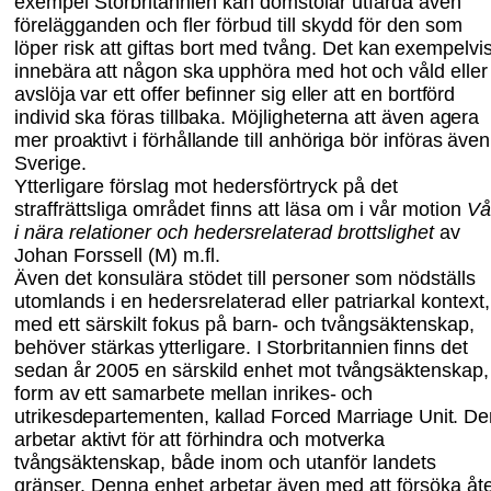
exempel Storbritannien kan domstolar utfärda även
förelägganden och fler förbud till skydd för den som
löper risk att giftas bort med tvång.
Det kan exempelvi
innebära att någon ska upphöra med hot och våld eller
avslöja var ett offer befinner sig eller att en bortförd
individ ska föras tillbaka. Möjligheterna att
även
agera
mer
proaktivt i förhållande till anhöriga bör införas även
Sverige.
Ytterligare förslag mot hedersförtryck på det
straffrättsliga området finns att läsa om i vår motion
Vå
i nära relationer och hedersrelaterad brottslighet
av
Johan For
s
sell (M) m
.
fl.
Även det konsulära stödet till personer som
nödställs
utomlands i en hedersrelaterad eller patriarkal kontext,
med ett särskilt fokus på barn- och tvångsäktenskap,
behöver
stärkas ytterligare. I Storbritannien finns det
sedan år 2005 en särskild enhet mot tvångs
äktenskap, 
form av ett samarbete mellan inrikes- och
utrikesdepartementen, kallad
Forced Marriage Unit. De
arbetar aktivt för att förhindra och motverka
tvångsäktenskap,
både inom och utanför landets
gränser. Denna enhet arbetar även med att försöka
åt