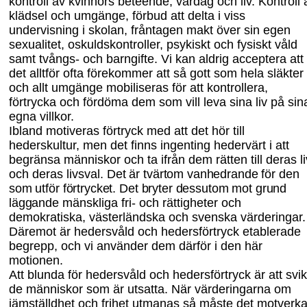
kontroll av kvinnors beteende, vardag och liv. Kontroll 
klädsel
och
umgänge, förbud att delta i viss
undervisning i skolan, fråntagen makt över sin egen
sexualitet, oskuld
s
kontroller, psykiskt och fysiskt våld
samt tvångs- och barngifte. Vi kan aldrig acceptera att
det alltför ofta förekommer att så gott som hela släkter
och allt umgänge mobiliseras för att kontrollera,
förtrycka och fördöma dem som vill leva sina liv på sin
egna villkor.
Ibland motiveras förtryck med att det hör till
hederskultur, men det finns ingenting hedervärt i att
begränsa människor och ta ifrån dem rätten till deras li
och deras livsval.
Det är tvärtom vanhedrande för den
som utför förtrycket. Det bryter dessutom mot grund
läggande
mänskliga fri- och rättigheter och
demokratiska, västerländska och svenska värderingar.
Däremot är hedersvåld och hedersförtryck etablerade
begrepp, och vi använder dem därför i den här
motionen.
Att blunda för hedersvåld och hedersförtryck är att svi
de människor som är utsatta. När värderingarna om
jämställdhet och frihet utmanas så måste det motverk