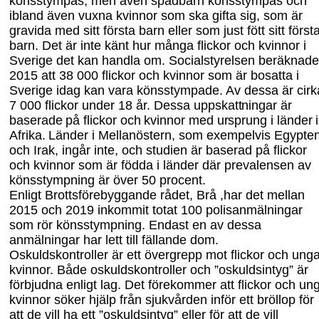
könsstympas, men även spädbarn könsstympas och
ibland även vuxna kvinnor som ska gifta sig, som är
gravida med sitt första barn eller som just fött sitt först
barn. Det är inte känt hur många flickor och kvinnor i
Sverige det kan handla om. Socialstyrelsen beräknade
2015 att 38
000 flickor och kvinnor som är bosatta i
Sverige idag kan vara könsstympade. Av dessa är cirk
7
000 flickor under 18 år. Dessa
uppskattningar är
baserade på flickor och kvinnor med ursprung i länder i
Afrika. Länder
i Mellanöstern, som exempelvis Egypte
och Irak, ingår inte, och studien är baserad på flickor
och kvinnor som är födda i länder där prevalensen av
könsstympning är över 50 procent.
Enligt
Brottsförebyggande rådet,
Brå
,
har
det mellan
2015
och
2019 inkommit totat 100 polisanmälningar
som rör könsstympning. Endast en av dessa
anmälningar har lett till fällande dom.
Oskuldskontroller är ett övergrepp mot flickor och ung
kvinnor. Både oskulds
kontroller och ”oskuldsintyg” är
förbjudna enligt lag. Det förekommer att flickor och un
kvinnor söker hjälp från sjukvården inför ett bröllop för
att de vill ha ett ”oskulds
intyg” eller för att de vill