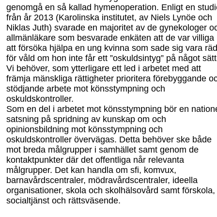
genomgå en så kallad hymenoperation. Enligt en studi
från år 2013 (Karolinska institutet
,
av Niels Lynöe och
Niklas Juth) svarade en majoritet av de gynekologer o
allmänläkare som besvarade enkäten att de var villiga
att försöka hjälpa en ung kvinna som sade sig vara rä
för våld om hon inte får ett ”oskuldsintyg” på något sätt
Vi behöver, som ytterligare ett led i arbetet med att
främja mänskliga rättigheter prioritera förebyggande o
stödjande arbete mot könsstympning och
oskuldskontroller.
Som en del i arbetet mot könsstympning bör en natione
satsning på spridning av kunskap om och
opinionsbildning mot könsstympning och
oskuldskontroller övervägas. Detta behöver ske
både
mot
bre
da målgrupper
i samhället
samt genom de
kontakt
punkter där
det offentliga når
relevanta
målgrupper
. Det kan handla om
sfi, komvux,
barnavårdscentraler, mödravårdscentraler, ideella
organisationer, skola
och
skolhälso
vår
d samt
förskola,
socialtjänst och rättsväsende.