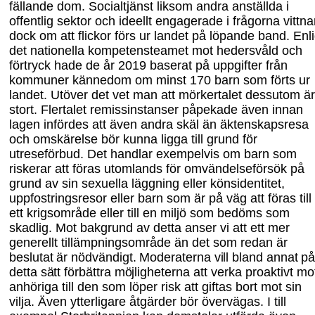
fällande dom
. Socialtjänst liksom andra anställda i
offentlig sektor och ideel
l
t engagerade i frågorna vittna
dock om att flickor förs ur landet på löpande band. Enli
det
n
ationella kompetensteamet mot hedersvåld och
förtryck hade de år 2019 baserat på uppgifter från
kommuner kännedom om minst 170 barn som för
ts
ur
landet. Utöver det vet man att mörkertalet dessutom är
stort.
Flertalet remissinstanser påpekade även innan
lagen infördes att även andra skäl än äktenskapsresa
och omskärelse bör kunna ligga till grund för
utreseförbud. Det handlar exempelvis om barn som
riskerar att föras utomlands för omvändelseförsök på
grund av sin sexuella läggning eller könsidentitet,
uppfostringsresor eller barn som är på väg att föras till
ett krigsområde eller till en miljö som bedöms som
skadlig. Mot bak
grund av detta anser vi att ett mer
generellt tillämpningsområde än det som redan är
beslutat är nödvändigt. Moderaterna vill bland annat p
detta sätt förbättra möjligheterna
att verka proaktivt mo
anhöriga till den som löper risk att giftas bort mot sin
vilja. Även
ytterligare åtgärder bör övervägas. I till