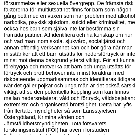
försummelse eller sexuella övergrepp. De främsta risk
faktorerna för multiutsatthet finns för barn som någon
gång bott med en vuxen som har problem med alkohol
narkotika, psykisk sjukdom, suicid eller kriminalitet, m
också
hos barn som själva inte får bestämma sin
framtida partner. Att identifiera och ha kunskap
om hur
och vad man inom skola, sjukvård, socialtjänst och
annan offentlig verksamhet kan och bör göra när man
misstänker att ett barn utsätts för hedersförtryck är int
minst mot denna bakgrund ytterst viktigt. För att kunna
förebygga och motverka att barn och unga utsätts för
förtryck och brott behöver inte minst föräldrar med
riskbeteende upp
märksammas och identifieras tidigare
När det gäller pojkar och unga män är det också särski
viktigt att se den potentiella koppling som kan finnas
mellan hedersrelaterat våld och förtryck, våld
s
bejakan
extre
mism
och organiserad brottslighet. Detta har lyfts
från flertalet myndigheter så som
L
äns
styrelsen
Östergötland, Kriminalvården och
Jämställdhetsmyndigheten. Totalförsvarets
forskningsinstitut (FOI) har även i förstudie
n