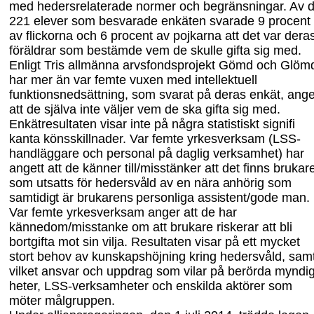
med hedersrelaterade normer och begränsningar. Av 
221 elever som besvarade enkäten svarade 9
procent
av flickorna och 6
procent av pojkarna att det var dera
föräldrar som bestämde vem de skulle gifta sig med.
Enligt
Tris
a
llmänna arvsfondsprojekt Gömd och
G
löm
har mer än var femte vuxen med
intellektuell
funktionsnedsättning, som svarat på deras enkät, ange
att de själva inte väljer vem de ska gifta sig med.
Enkätresultaten visar inte på några statistiskt signifi
kanta könsskillnader. Var femte yrkesverksam (LSS-
handläggare och personal på daglig verksamhet) har
angett att de känner till/misstänker att det finns brukar
som utsatts för
hedersvåld av en nära anhörig som
samtidigt är brukarens personliga assistent/gode man.
Var femte yrkesverksam anger att de har
kännedom/misstanke om att brukare riskerar att bli
bortgifta mot sin vilja. Resultaten visar på ett mycket
stort behov av kunskaps
höjning kring hedersvåld
,
sam
vilket ansvar och uppdrag som vilar på berörda myndi
heter, LSS-verksamheter och enskilda aktörer som
möter målgruppen.