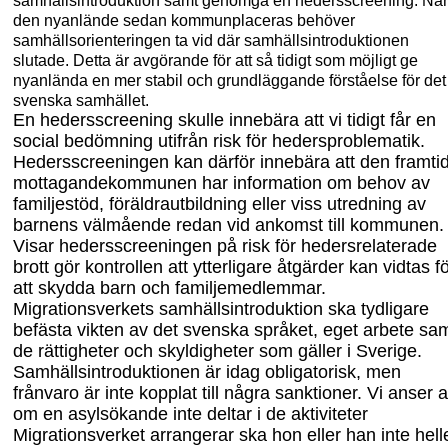
den nyanlände sedan kommunplaceras behöver
samhällsorienteringen ta vid där
samhälls
introduktionen
slutade. Detta är avgörande för att så tidigt som möjligt ge
nyanlända en mer stabil och grundläggande förståelse för det
svenska samhället.
En hedersscreening skulle innebära att vi tidigt får en
social bedömning utifrån risk för hedersproblematik.
Heders
s
creeningen kan därför innebära att den framti
mot
tagandekommunen har information om behov av
familjestöd, föräldrautbildning eller viss utredning av
barnens välmående redan vid ankomst till kommunen.
Visar heders
s
creeningen på risk för hedersrelaterade
brott
gör kontrollen att ytterligare åtgärder kan vidtas f
att skydda barn och familjemedlemmar.
Migrationsverkets samhällsintroduktion ska tydlig
are
befästa vikten av det svenska språket, eget arbete sa
de rättigheter och skyldigheter som gäller i Sverige.
Samhälls
introduktionen är idag obligatorisk
,
men
frånvaro är inte koppla
t
till några sanktioner. Vi anser a
o
m en asylsökande inte deltar i de aktiviteter
Migrationsverket arrangerar ska hon eller han inte hell