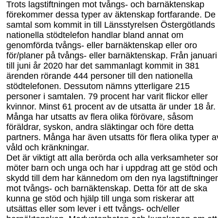
Trots lagstiftningen mot tvångs- och barnäktenskap
förekommer dessa typer av äktenskap fortfarande. De
samtal som kommit in till Länsstyrelsen Östergötlands
natio
nella stödtelefon handlar bland annat om
genomförda tvångs- eller barnäktenskap eller oro
för/planer på tvångs- eller barnäktenskap. Från januari
till juni år 2020 har det sam
manlagt kommit in 381
ärenden rörande 444 personer till den nationella
stödtelefonen. Dessutom nämns ytterligare 215
personer i samtalen. 79 procent har varit flickor eller
kvinnor. Minst 61 procent av de utsatta är under 18 år.
Många har utsatts av flera olika förövare, såsom
föräldrar, syskon, andra släktingar och före detta
partners. Många har även utsatts för flera olika typer a
våld och kränkningar.
Det är viktigt att alla berörda och alla verksamheter s
möter barn och unga och har i uppdrag att ge stöd och
skydd till dem har kännedom om den nya lagstiftninge
mot tvångs- och barnäktenskap. Detta för att de ska
kunna ge stöd och hjälp till unga som riskerar att
utsättas eller som lever i ett tvångs- och/eller