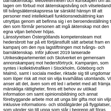
barnäktenskap. Medveten
heten och kunskapen om att
lagen om förbud mot äktenskapstvång och vilseledan
till
tvångsäktenskapsresa tar särskild hänsyn till att
personer med intellektuell funktionsned
sättning
kan
utnyttjas genom att befinna sig i en beroendeställning ti
den som förmår personen att ingå äktenskap mot den
egna viljan behöver höjas.
Länsstyrelsen Östergötland
s
kompetensteam mot
hedersbrott har på ett förtjänstfullt sätt arbetat fram en
kampanj om den nya lagstiftningen mot tvångs- och
barnäktenskap.
Inför jullovet 2019 lanserade
Utrikesdepartementet och Skolverket en gemensam
annons
kampanj
mot hedersförtryck. Kampanjen, som
syntes i kollektivtrafiken i Stockholm,
Göteborg och
Malmö, samt i sociala medier, riktade sig till ungdomar
som löper risk att mot sin vilja kvarhållas utomlands. V
anser att det, även som ett led i arbetet med att främja
mänskliga rättigheter
,
finns ett behov av utökad
information om samt opinions
bildning och annat
förebyggande arbete mot att unga blir gifta mot sin vilj
inklusive informations- och stödåtgärder på flygplatser,
som vänder sig till unga som står i begrepp att föras