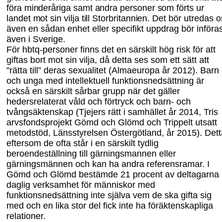
föra minderåriga samt andra personer som förts ur
landet mot sin vilja till Storbritannien.
Det bör utredas 
även en sådan enhet eller specifikt uppdrag bör införa
även i Sverige.
För hbtq-personer finns det en särskilt hög risk för att
giftas bort mot sin vilja, då detta ses som ett sätt att
”rätta till” deras sexualitet (Almaeuropa år 2012). Barn
och unga med intellektuell funktionsnedsättning är
också en särskilt sårbar grupp när det gäller
hedersrelaterat våld och förtryck och barn- och
tvångsäktenskap (Tjejers rätt i samhället år 2014,
Tris
a
rvsfondsprojekt Gömd
och
Glömd och
Trippelt
utsatt
metod
stöd, Länsstyrelsen Östergötland, år 2015). Dett
eftersom de ofta står i en särskilt tydlig
beroendeställning till gärningsmannen eller
gärningsmännen och kan ha andra referens
ramar. I
Gömd
och
Glömd bestämde 21 procent av deltagarna 
daglig verksamhet för människor med
funktionsnedsättning inte själva vem de ska gifta sig
med och en lika stor del fick inte ha föräktenskapliga
relationer.