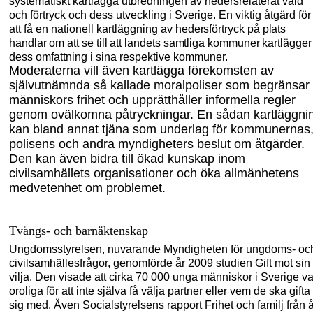
systematiskt kartlägga utbredningen av hedersrelaterat våld
och för
tryck och dess utveckling i Sverige. En viktig
åtgärd
för
att få en nationell kartläggning
av hedersförtryck på plats
handlar om att se till att landets samtliga kommuner kartlägger
dess omfattning i sina respektive kommuner.
Moderaterna vill även kartlägga förekomsten av
självutnämnda så kallade moral
poliser som begränsar
människors frihet och upprätthåller informella regler
genom ovälkomna påtryckningar. En sådan kartläggni
kan bland annat tjäna som underlag för kommunernas
polisens och andra myndigheters beslut om åtgärder.
Den kan även bidra till ökad kunskap inom
civilsamhällets organisationer och öka allmänhetens
medvetenhet om problemet.
Tvångs- och barnäktenskap
Ungdomsstyrelsen, nuvarande Myndigheten för ungdoms- oc
civilsamhällesfrågor, genomförde år 2009 studien Gift mot sin
vilja. Den visade att cirka 70
000 unga människor i Sverige va
oroliga för att inte själva få välja partner eller vem de ska gifta
sig med. Även Socialstyrelsens rapport Frihet och familj från 