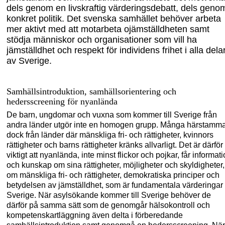
dels genom en livskraftig värderingsdebatt, dels geno
konkret politik. Det svenska samhället behöver arbeta
mer aktivt med att motarbeta ojämställdheten samt
stödja människor och organisationer som vill ha
jämställdhet och respekt för individens frihet i alla dela
av Sverige.
S
amhälls
introduktion
,
samhällsorientering
och
heder
s
screening
för nyanlända
De barn, ungdomar och vuxna som kommer till Sverige från
andra länder utgör inte en homogen grupp. Många härstamm
dock från länder där mänskliga fri- och rättigheter, kvinnors
rättigheter och barns rättigheter kränks allvarligt. Det är därför
viktigt att nyan
lända, inte minst flickor och pojkar, får informat
och kunskap om sina rättigheter, möjligheter och skyldigheter
,
o
m mänskliga fri- och rättigheter, demokratiska principer och
betydelsen av jämställdhet, som är fundamentala värderingar 
Sverige. När asyl
sökande kommer till Sverige behöver de
därför på samma sätt som de genomgår hälso
kontroll och
kompetenskartläggning även delta i förberedande
samhälls
introduktion samt genomgå en hedersscreening. När