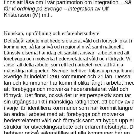
finns att
läsa om i vår partimotion om integration –
S
å
får vi ordning på Sverige
–
integration
av Ulf
Kristersson
(M) m
.
fl.
Kunskap, uppföljning och erfarenhetsutbyte
Det pågår arbete mot hedersrelaterat våld och förtryck lokalt i
kommuner, på länsnivå och regional nivå
samt
nationellt.
Länsstyrelserna har
idag
ett särskilt ansvar i arbetet med att
förebygga och motverka hedersrelaterat våld och förtryck. Vi
anser att detta arbete, som ett led i arbetet med att främja
mänskliga rättigheter i Sverige, behöver följas upp regelbunde
Sverige är indelat i 290 kommuner och 21 län. Dessa
län och kommuner har kommit olika långt i arbetet me
att förebygga och motverka hedersrelaterat våld och
förtryck. Det finns, också det ur ett perspektiv som tar
sin utgångspunkt i mänskliga rättigheter,
ett behov av a
i varje län identifiera kommuner som har kommit längre
än andra i arbetet
med att förebygga och motverka
hedersrelaterat våld och förtryck samt att bygga upp e
struktur för utvecklingsarbete och erfarenhetsutbyte. D
behöver också säkerställas att alla kommuner har en