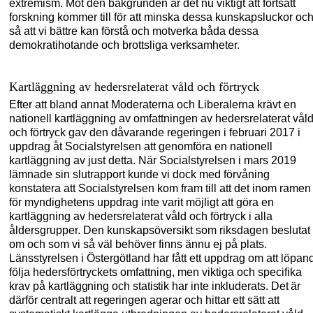
extremism. Mot den bakgrunden är det nu viktigt att fortsatt
forskning kommer till för att minska dessa kunskapsluckor oc
så att vi bättre kan förstå och motverka båda dessa
demokratihotande och brottsliga verksamheter.
Kartläggning av hedersrelaterat våld och förtryck
Efter att bland annat Moderater
na
och Liberaler
na
krävt en
nationell kartläggning av omfattningen av hedersrelaterat vål
och förtryck gav den dåvarande regeringen i februari 2017 i
uppdrag åt Socialstyrelsen att genomföra en nationell
kartläggning av
just detta. När Socialstyrelsen i mars 2019
lämnade sin slutrapport kunde vi dock med förvåning
konstatera att Socialstyrelsen kom fram till att det inom ramen
för myndig
hetens uppdrag inte varit möjligt att göra en
kartläggning av hedersrelaterat våld och förtryck i alla
åldersgrupper. Den kunskapsöversikt som riksdagen beslutat
om och som vi så väl behöver finns ännu ej på plats.
Länsstyrelsen i Östergötland har fått ett uppdrag om att löpan
följa hedersfört
r
ycket
s
omfattning, men viktiga och specifika
krav på
kartläggning och statistik har inte inkluderats. Det är
därför centralt att regeringen agerar
och hittar ett sätt att