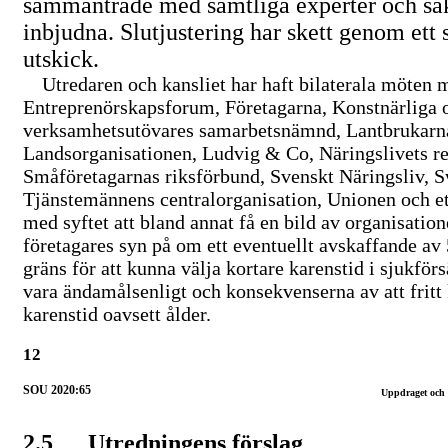
sammanträde med samtliga experter och sa
inbjudna. Slutjustering har skett genom ett s
utskick.
Utredaren och kansliet har haft bilaterala möten 
Entreprenörskapsforum, Företagarna, Konstnärliga o
verksamhetsutövares samarbetsnämnd, Lantbrukarna
Landsorganisationen, Ludvig & Co, Näringslivets r
Småföretagarnas riksförbund, Svenskt Näringsliv, 
Tjänstemännens centralorganisation, Unionen och ett
med syftet att bland annat få en bild av organisatio
företagares syn på om ett eventuellt avskaffande av
gräns för att kunna välja kortare karenstid i sjukför
vara ändamålsenligt och konsekvenserna av att fritt
karenstid oavsett ålder.
12
SOU 2020:65
Uppdraget och
2.5
Utredningens förslag