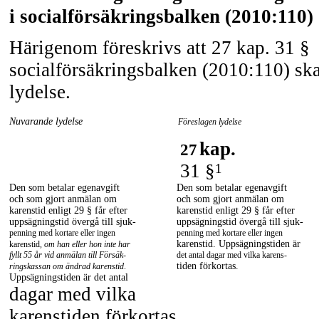
i socialförsäkringsbalken (2010:110)
Härigenom föreskrivs att 27 kap. 31 §
socialförsäkringsbalken (2010:110) ska
lydelse.
Nuvarande lydelse
Föreslagen lydelse
kap.
27
31 §
1
Den som betalar egenavgift
Den som betalar egenavgift
och som gjort anmälan om
och som gjort anmälan om
karenstid enligt 29 § får efter
karenstid enligt 29 § får efter
uppsägningstid övergå till sjuk-
uppsägningstid övergå till sjuk-
penning med kortare eller ingen
penning med kortare eller ingen
karenstid. Uppsägningstiden är
karenstid,
om han eller hon inte har
fyllt 55 år vid anmälan till Försäk-
det antal dagar med vilka karens-
tiden förkortas.
ringskassan om ändrad karenstid
.
Uppsägningstiden är det antal
dagar med vilka
karenstiden förkortas.