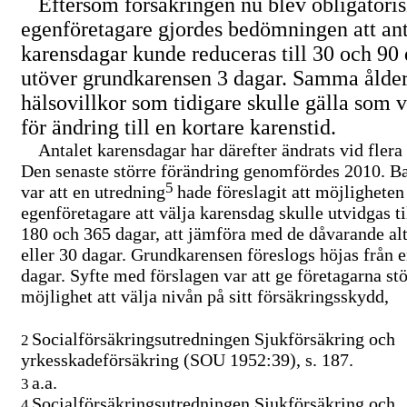
Eftersom försäkringen nu blev obligatoris
egenföretagare gjordes bedömningen att ant
karensdagar kunde reduceras till 30 och 90
utöver grundkarensen 3 dagar. Samma ålder
hälsovillkor som tidigare skulle gälla som v
för ändring till en kortare karenstid.
Antalet karensdagar har därefter ändrats vid flera t
Den senaste större förändring genomfördes 2010. 
5
var att en utredning
hade föreslagit att möjligheten
egenföretagare att välja karensdag skulle utvidgas ti
180 och 365 dagar, att jämföra med de dåvarande alt
eller 30 dagar. Grundkarensen föreslogs höjas från en
dagar. Syfte med förslagen var att ge företagarna stö
möjlighet att välja nivån på sitt försäkringsskydd,
Socialförsäkringsutredningen Sjukförsäkring och
2
yrkesskadeförsäkring (SOU 1952:39), s. 187.
a.a.
3
Socialförsäkringsutredningen Sjukförsäkring och
4