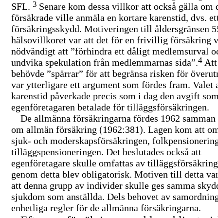
3
SFL.
Senare kom dessa villkor att också gälla om 
försäkrade ville anmäla en kortare karenstid, dvs. et
försäkringsskydd. Motiveringen till åldersgränsen 5
hälsovillkoret var att det för en frivillig försäkring 
nödvändigt att ”förhindra ett dåligt medlemsurval oc
4
undvika spekulation från medlemmarnas sida”.
Att
behövde ”spärrar” för att begränsa risken för överut
var ytterligare ett argument som fördes fram. Valet 
karenstid påverkade precis som i dag den avgift so
egenföretagaren betalade för tilläggsförsäkringen.
De allmänna försäkringarna fördes 1962 samman t
om allmän försäkring (1962:381). Lagen kom att om
sjuk- och moderskapsförsäkringen, folkpensionerin
tilläggspensioneringen. Det beslutades också att
egenföretagare skulle omfattas av tilläggsförsäkrin
genom detta blev obligatorisk. Motiven till detta var
att denna grupp av individer skulle ges samma skyd
sjukdom som anställda. Dels behovet av samordnin
enhetliga regler för de allmänna försäkringarna.