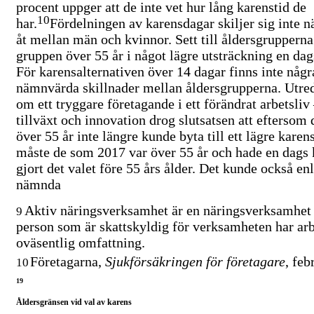
procent uppger att de inte vet hur lång karenstid de
10
har.
Fördelningen av karensdagar skiljer sig inte 
åt mellan män och kvinnor. Sett till åldersgrupperna
gruppen över 55 år i något lägre utsträckning en dag
För karensalternativen över 14 dagar finns inte någr
nämnvärda skillnader mellan åldersgrupperna. Utre
om ett tryggare företagande i ett förändrat arbetsliv
tillväxt och innovation drog slutsatsen att eftersom
över 55 år inte längre kunde byta till ett lägre karen
måste de som 2017 var över 55 år och hade en dags 
gjort det valet före 55 års ålder. Det kunde också enl
nämnda
Aktiv näringsverksamhet är en näringsverksamhet
9
person som är skattskyldig för verksamheten har arbe
oväsentlig omfattning.
Företagarna,
Sjukförsäkringen för företagare
, feb
10
19
Åldersgränsen vid val av karens