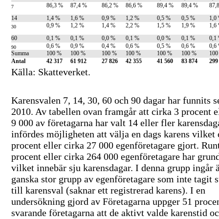
86,3 %
87,4 %
86,2 %
86,6 %
89,4 %
89,4 %
87,
7
14
1,4 %
1,6 %
0,9 %
1,2 %
0,5 %
0,5 %
1,0
0,9 %
1,2 %
1,4 %
2,2 %
1,5 %
1,9 %
1,6
30
60
0,1 %
0,1 %
0,0 %
0,1 %
0,0 %
0,1 %
0,1
0,6 %
0,9 %
0,4 %
0,6 %
0,5 %
0,6 %
0,6
90
Summa
100 %
100 %
100 %
100 %
100 %
100 %
100
Antal
42 317
61 912
27 826
42 355
41 560
83 874
299
Källa: Skatteverket.
Karensvalen 7, 14, 30, 60 och 90 dagar har funnits 
2010. Av tabellen ovan framgår att cirka 3 procent el
9 000 av företagarna har valt 14 eller fler karensdag
infördes möjligheten att välja en dags karens vilket 
procent eller cirka 27 000 egenföretagare gjort. Run
procent eller cirka 264 000 egenföretagare har grun
vilket innebär sju karensdagar. I denna grupp ingår 
ganska stor grupp av egenföretagare som inte tagit s
till karensval (saknar ett registrerad karens). I en
undersökning gjord av Företagarna uppger 51 procen
svarande företagarna att de aktivt valde karenstid o