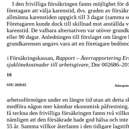
I den frivilliga försäkringen fanns möjlighet för 
företagare att välja karenstid, dvs. graden av försä
allmänna karenstiden uppgick till 3 dagar (samma so
Företagaren kunde dock till skillnad mot anställda v
karenstid. De valbara alternativen var utöver grund
eller 90 dagar. Anledningen till förslaget om längre 
grundkarensen angavs vara att en företagare bedöm
Försäkringskassan,
Rapport – Återrapportering Er
1
sjuklönekostnader till arbetsgivare,
Dnr
002686–20
16
SOU 2020:65
Åldersgräns
arbetsoförmögen under en längre tid utan att detta s
medföra någon mer kännbar ekonomisk påfrestning.
få teckna den frivilliga försäkringen fanns två villko
nämligen att den försäkrade hade god hälsa och inte 
55 år. Samma villkor återfanns i den tidigare lagsti