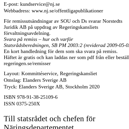
E-post:
kundservice@nj.se
Webbadress: www.nj.se/offentligapublikationer
För remissutsändningar av SOU och Ds svarar Norstedts
Juridik AB på uppdrag av Regeringskansliets
förvaltningsavdelning.
Svara på remiss – hur och varför
Statsrådsberedningen, SB PM 2003:2 (reviderad
2009-05-0
En kort handledning för dem som ska svara på remiss.
Häftet är gratis och kan laddas ner som pdf från eller bestäl
regeringen.se/remisser
Layout: Kommittéservice, Regeringskansliet
Omslag: Elanders Sverige AB
Tryck: Elanders Sverige AB, Stockholm 2020
ISBN
978-91-38-25109-6
ISSN
0375-250X
Till statsrådet och chefen för
Näringsdepartementet