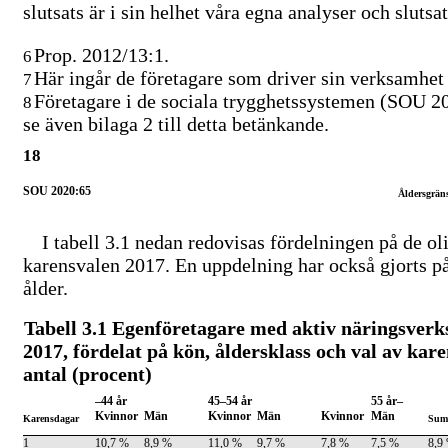
slutsats är i sin helhet våra egna analyser och slutsat
Prop. 2012/13:1.
6
Här ingår de företagare som driver sin verksamhet 
7
Företagare i de sociala trygghetssystemen (SOU 201
8
se även bilaga 2 till detta betänkande.
18
SOU 2020:65
Åldersgräns
I tabell 3.1 nedan redovisas fördelningen på de ol
karensvalen 2017. En uppdelning har också gjorts p
ålder.
Tabell 3.1 Egenföretagare med aktiv näringsver
2017, fördelat på kön, åldersklass och val av kar
antal (procent)
–44
år
45–54
år
55 år–
Kvinnor
Män
Kvinnor
Män
Kvinnor
Män
Karensdagar
Sum
1
10,7 %
8,9 %
11,0 %
9,7 %
7,8 %
7,5 %
8,9