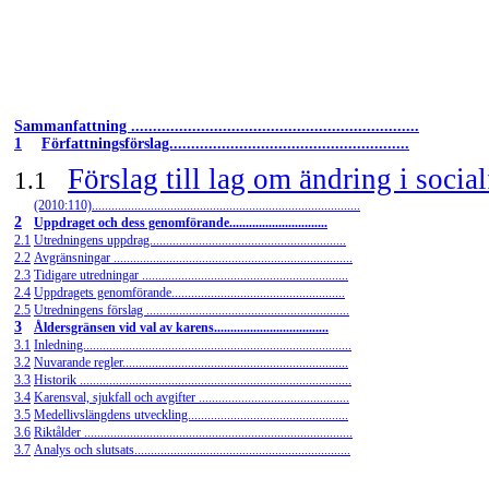
Sammanfattning ..................................................................
1
Författningsförslag.......................................................
Förslag till lag om ändring i socia
1.1
(2010:110)..................................................................................
2
Uppdraget och dess genomförande..............................
2.1
Utredningens uppdrag............................................................
2.2
Avgränsningar .........................................................................
2.3
Tidigare utredningar ...............................................................
2.4
Uppdragets genomförande.....................................................
2.5
Utredningens förslag ..............................................................
3
Åldersgränsen vid val av karens...................................
3.1
Inledning..................................................................................
3.2
Nuvarande regler.....................................................................
3.3
Historik ...................................................................................
3.4
Karensval, sjukfall och avgifter ..............................................
3.5
Medellivslängdens utveckling.................................................
3.6
Riktålder ..................................................................................
3.7
Analys och slutsats..................................................................