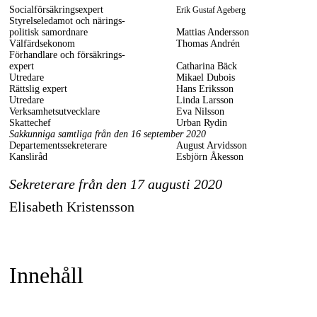
Socialförsäkringsexpert
Erik Gustaf Ageberg
Styrelseledamot och närings-
politisk samordnare
Mattias Andersson
Välfärdsekonom
Thomas Andrén
Förhandlare och försäkrings-
expert
Catharina Bäck
Utredare
Mikael Dubois
Rättslig expert
Hans Eriksson
Utredare
Linda Larsson
Verksamhetsutvecklare
Eva Nilsson
Skattechef
Urban Rydin
Sakkunniga samtliga från den 16 september 2020
Departementssekreterare
August Arvidsson
Kansliråd
Esbjörn Åkesson
Sekreterare från den 17 augusti 2020
Elisabeth Kristensson
Innehåll