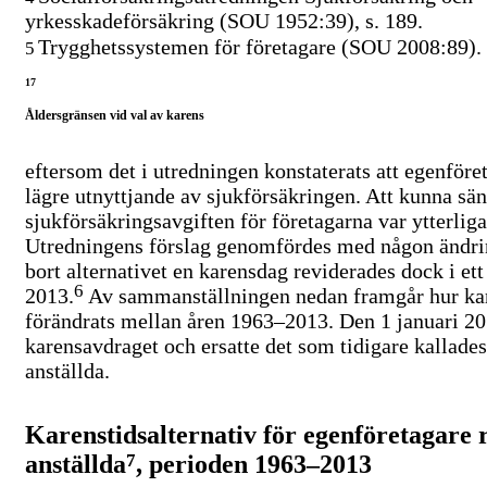
yrkesskadeförsäkring (SOU 1952:39), s. 189.
Trygghetssystemen för företagare (SOU 2008:89).
5
17
Åldersgränsen vid val av karens
eftersom det i utredningen konstaterats att egenföre
lägre utnyttjande av sjukförsäkringen. Att kunna sä
sjukförsäkringsavgiften för företagarna var ytterlig
Utredningens förslag genomfördes med någon ändring
bort alternativet en karensdag reviderades dock i ett
6
2013.
Av sammanställningen nedan framgår hur ka
förändrats mellan åren
1963–2013.
Den 1 januari 20
karensavdraget och ersatte det som tidigare kallade
anställda.
Karenstidsalternativ för egenföretagare 
anställda
7
, perioden
1963–2013