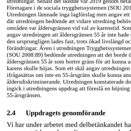
utredningar. Senast det skedde var 2019 genom bet
Företagare i de sociala trygghetssystemen (SOU 201
Utredningen lämnade inga lagförslag men angav ett
där utredningen bedömde att vidare utredning behöv
områden var åldersgränsen vid val av karenstid. So
angav utredningen att åldersgränsen 55 år inte had
den ursprungligen lades fast, trots ökad livslängd 
förändringar. Även i utredningen Trygghetssystemen
(SOU 2008:89) bedömde utredningen att det borde 
åldersgränsen 55 år som bortre gräns för att kunna 
karens skulle höjas. Som ett skäl angav utredningen 
ifrågasättas om inte en
55-årsgräns
skulle kunna ans
åldersdiskriminerande. Utredningen konstaterade doc
ingick i utredningens uppdrag att föreslå en höjning
55-årsgränsen.
2.4
Uppdragets genomförande
Vi har under arbetet med delbetänkandet haf