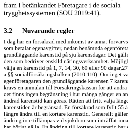
fram i betänkandet Företagare i de sociala
trygghetssystemen (SOU 2019:41).
3.2
Nuvarande regler
I dag har en försäkrad med inkomst av annat förvärv
som betalar egenavgifter, nedan benämnda egenföreta
grundläggande karenstid på sju karensdagar. Det gäl
den som bedriver enskild näringsverksamhet. Möjlighe
välja en karenstid på 1, 7, 14, 30, 60 eller 90 dagar,2
a §§ socialförsäkringsbalken (2010:110). Om inget va
egenföretagaren den grundläggande karensen 7 karen
krävs en anmälan till Försäkringskassan för att ändra
det finns ingen begränsning i hur många gånger en 
ändrad karenstid kan göras. Rätten att fritt välja läng
karenstiden är begränsad. En försäkrad som fyllt 55 å
längre ändra till en kortare karenstid. Generellt gälle
ändring inte tillämpas vid sjukdom som inträffat inn
har börjat gälla. En ändring till kortare karenstid har 