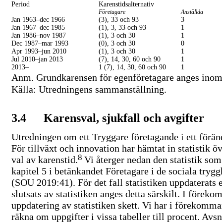
Period
Karenstidsalternativ
Företagare
Anställda
Jan
1963–dec
1966
(3), 33 och 93
3
Jan
1967–dec
1985
(1), 3, 33 och 93
1
Jan
1986–nov
1987
(1), 3 och 30
1
Dec
1987–mar
1993
(0), 3 och 30
0
Apr
1993–jun
2010
(1), 3 och 30
1
Jul
2010–jan
2013
(7), 14, 30, 60 och 90
1
2013–
1 (7), 14, 30, 60 och 90
1
Anm. Grundkarensen för egenföretagare anges inom
Källa: Utredningens sammanställning.
3.4
Karensval, sjukfall och avgifter
Utredningen om ett Tryggare företagande i ett föränd
För tillväxt och innovation har hämtat in statistik ö
8
val av karenstid.
Vi återger nedan den statistik som 
kapitel 5 i betänkandet Företagare i de sociala tryg
(SOU 2019:41). För det fall statistiken uppdaterats e
slutsats av statistiken anges detta särskilt. I förek
uppdatering av statistiken skett. Vi har i förekomman
räkna om uppgifter i vissa tabeller till procent. Avs