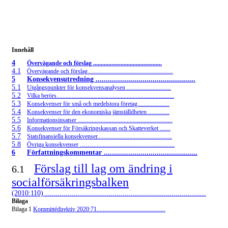
Innehåll
4
Övervägande och förslag .............................................
4.1
Övervägande och förslag........................................................
5
Konsekvensutredning .................................................
5.1
Utgångspunkter för konsekvensanalysen .............................
5.2
Vilka berörs.............................................................................
5.3
Konsekvenser för små och medelstora företag.....................
5.4
Konsekvenser för den ekonomiska jämställdheten ..............
5.5
Informationsinsatser ..............................................................
5.6
Konsekvenser för Försäkringskassan och Skatteverket .......
5.7
Statsfinansiella konsekvenser.................................................
5.8
Övriga konsekvenser ..............................................................
6
Författningskommentar ..............................................
Förslag till lag om ändring i
6.1
socialförsäkringsbalken
(2010:110) ...............................................................................
Bilaga
Bilaga 1
Kommittédirektiv 2020:71.............................................