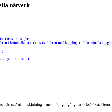
ella nätverk
ätverkens brottslighet
brott i kriminella nätverk - särskilt brott med kopplingar till kriminella uppgör
ing
r unga i kriminalitet
ste åren. Antalet skjutningar med dödlig utgång har också ökat. Denna br