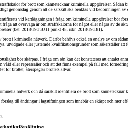
 straffskalor för brott som kännetecknar kriminella uppgörelser. Sådan 
t tydligt genomslag genom att de särskilt ska beaktas vid bedömningen av 
ntifierats vid kartläggningen i fråga om kriminella uppgörelser bör förs
ant fråga att överväga är om straffskalorna för något eller några av de a
pgörelser (bet. 2018/19:JuU11 punkt 48, rskr. 2018/19:181).
 brott i kriminella nätverk. Därför behövs också en analys av om sådana 
a, utvidgade eller justerade kvalifikationsgrunder som säkerställer att
ttslighet bör skärpas. I fråga om rån kan det konstateras att antalet an
 våld eller repressalier och att det finns exempel på fall med förnedri
t för brottet, återspeglar brottets allvar.
minella nätverk och då särskilt identifiera de brott som kännetecknar k
lag till ändringar i lagstiftningen som innebär en skärpt och mer effekti
n.
arkotikaförsäljning