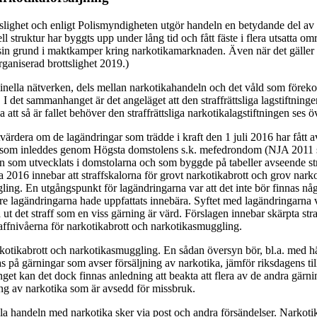
ottslighet och enligt Polismyndigheten utgör handeln en betydande del 
ll struktur har byggts upp under lång tid och fått fäste i flera utsatta o
 sin grund i maktkamper kring narkotikamarknaden. Även när det gäller d
aniserad brottslighet 2019.)
inella nätverken, dels mellan narkotikahandeln och det våld som föreko
. I det sammanhanget är det angeläget att den straffrättsliga lagstiftnin
la att så är fallet behöver den straffrättsliga narkotikalagstiftningen ses 
värdera om de lagändringar som trädde i kraft den 1 juli 2016 har fått 
s som inleddes genom Högsta domstolens s.k. mefedrondom (NJA 2011 s.
on som utvecklats i domstolarna och som byggde på tabeller avseende st
2016 innebar att straffskalorna för grovt narkotikabrott och grov narko
ling. En utgångspunkt för lagändringarna var att det inte bör finnas nå
lagändringarna hade uppfattats innebära. Syftet med lagändringarna var 
ut det straff som en viss gärning är värd. Förslagen innebar skärpta stra
raffnivåerna för narkotikabrott och narkotikasmuggling.
arkotikabrott och narkotikasmuggling. En sådan översyn bör, bl.a. med 
tas på gärningar som avser försäljning av narkotika, jämför riksdagens ti
t kan det dock finnas anledning att beakta att flera av de andra gärni
ning av narkotika som är avsedd för missbruk.
egala handeln med narkotika sker via post och andra försändelser. Narkoti