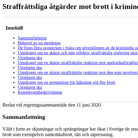
Straffrättsliga åtgärder mot brott i krimin
Innehåll
Sammanfattning
Behovet av en utredning
De finns flera orostecken i fråga om utvecklingen av de kriminella n
Uppdraget om en skärpt och mer effektiv straffrättslig reglering mot 
Utredaren ska
Uppdraget om en skärpt straffrättslig reaktion mot narkotikaförsäljn
Utredaren ska
Uppdraget om en skärpt straffrättslig reaktion mot den som involvera
Utredaren ska
Uppdraget om en presumtion för häktning vid fler brott
Utredaren ska
Konsekvensbeskrivningar
Beslut vid regeringssammanträde den 11 juni 2020
Sammanfattning
Våld i form av skjutningar och sprängningar har ökat i Sverige de sena
brott som exempelvis narkotikabrott, rån och utpressning.