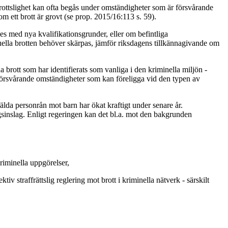
brottslighet kan ofta begås under omständigheter som är försvårande
om ett brott är grovt (se prop. 2015/16:113 s. 59).
es med nya kvalifikationsgrunder, eller om befintliga
ktuella brotten behöver skärpas, jämför riksdagens tillkännagivande om
brott som har identifierats som vanliga i den kriminella miljön -
 försvårande omständigheter som kan föreligga vid den typen av
mälda personrån mot barn har ökat kraftigt under senare år.
ngsinslag. Enligt regeringen kan det bl.a. mot den bakgrunden
riminella uppgörelser,
v straffrättslig reglering mot brott i kriminella nätverk - särskilt