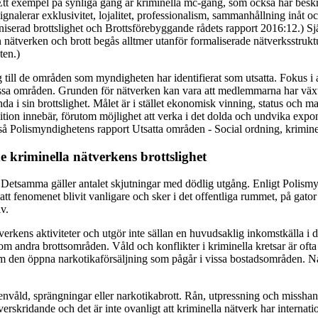
 Ett exempel på synliga gäng är kriminella mc-gäng, som också har beskr
nalerar exklusivitet, lojalitet, professionalism, sammanhållning inåt oc
ganiserad brottslighet och Brottsförebyggande rådets rapport 2016:12.)
n nätverken och brott begås alltmer utanför formaliserade nätverksstrukt
ten.)
till de områden som myndigheten har identifierat som utsatta. Fokus i 
 dessa områden. Grunden för nätverken kan vara att medlemmarna har vä
 sin brottslighet. Målet är i stället ekonomisk vinning, status och ma
osition innebär, förutom möjlighet att verka i det dolda och undvika expon
så Polismyndighetens rapport Utsatta områden - Social ordning, kriminel
e kriminella nätverkens brottslighet
Detsamma gäller antalet skjutningar med dödlig utgång. Enligt Polismynd
 att fenomenet blivit vanligare och sker i det offentliga rummet, på gat
iv.
ätverkens aktiviteter och utgör inte sällan en huvudsaklig inkomstkälla 
m andra brottsområden. Våld och konflikter i kriminella kretsar är oft
om den öppna narkotikaförsäljning som pågår i vissa bostadsområden. Nar
vapenvåld, sprängningar eller narkotikabrott. Rån, utpressning och miss
rskridande och det är inte ovanligt att kriminella nätverk har internatio