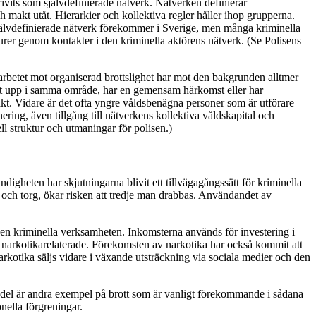
ivits som självdefinierade nätverk. Nätverken definierar
h makt utåt. Hierarkier och kollektiva regler håller ihop grupperna.
 Självdefinierade nätverk förekommer i Sverige, men många kriminella
urer genom kontakter i den kriminella aktörens nätverk. (Se Polisens
arbetet mot organiserad brottslighet har mot den bakgrunden alltmer
xt upp i samma område, har en gemensam härkomst eller har
kt. Vidare är det ofta yngre våldsbenägna personer som är utförare
ering, även tillgång till nätverkens kollektiva våldskapital och
l struktur och utmaningar för polisen.)
igheten har skjutningarna blivit ett tillvägagångssätt för kriminella
or och torg, ökar risken att tredje man drabbas. Användandet av
i den kriminella verksamheten. Inkomsterna används för investering i
a narkotikarelaterade. Förekomsten av narkotika har också kommit att
kotika säljs vidare i växande utsträckning via sociala medier och den
handel är andra exempel på brott som är vanligt förekommande i sådana
nella förgreningar.