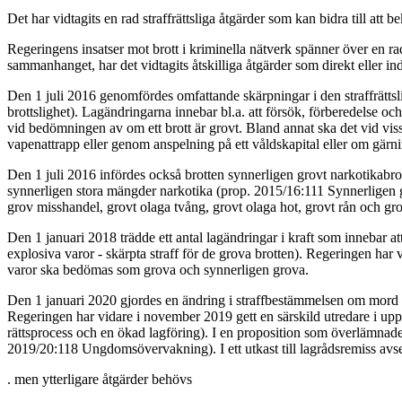
Det har vidtagits en rad straffrättsliga åtgärder som kan bidra till att 
Regeringens insatser mot brott i kriminella nätverk spänner över en rad
sammanhanget, har det vidtagits åtskilliga åtgärder som direkt eller indi
Den 1 juli 2016 genomfördes omfattande skärpningar i den straffrättslig
brottslighet). Lagändringarna innebar bl.a. att försök, förberedelse och
vid bedömningen av om ett brott är grovt. Bland annat ska det vid viss
vapenattrapp eller genom anspelning på ett våldskapital eller om gärnin
Den 1 juli 2016 infördes också brotten synnerligen grovt narkotikabro
synnerligen stora mängder narkotika (prop. 2015/16:111 Synnerligen gr
grov misshandel, grovt olaga tvång, grovt olaga hot, grovt rån och gro
Den 1 januari 2018 trädde ett antal lagändringar i kraft som innebar at
explosiva varor - skärpta straff för de grova brotten). Regeringen har v
varor ska bedömas som grova och synnerligen grova.
Den 1 januari 2020 gjordes en ändring i straffbestämmelsen om mord som 
Regeringen har vidare i november 2019 gett en särskild utredare i uppd
rättsprocess och en ökad lagföring). I en proposition som överlämnades
2019/20:118 Ungdomsövervakning). I ett utkast till lagrådsremiss avse
. men ytterligare åtgärder behövs