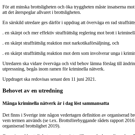
För att minska brottsligheten och öka tryggheten måste insatserna mot de 
att det återspeglar allvaret i brottsligheten.
En särskild utredare ges därför i uppdrag att överväga en rad straffrätt
. en skärpt och mer effektiv straffrättslig reglering mot brott i kriminel
. en skärpt straffrättslig reaktion mot narkotikaförsäljning, och
. en skärpt straffrättslig reaktion mot dem som involverar unga i krimin
Utredaren ska vidare överväga och vid behov lämna förslag till ändring
utpressning, begås inom ramen för kriminella nätverk.
Uppdraget ska redovisas senast den 11 juni 2021.
Behovet av en utredning
Många kriminella nätverk är i dag löst sammansatta
Det finns i Sverige inte någon vedertagen definition av organiserad b
vem termen används (se t.ex. Brottsförebyggande rådets rapport 201
organiserad brottslighet 2019).