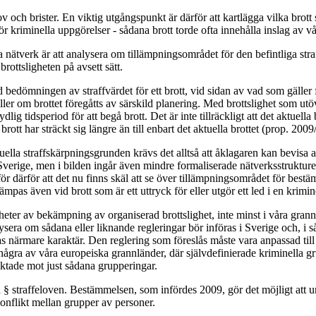
ov och brister. En viktig utgångspunkt är därför att kartlägga vilka br
för kriminella uppgörelser - sådana brott torde ofta innehålla inslag av vå
lla nätverk är att analysera om tillämpningsområdet för den befintliga st
rottsligheten på avsett sätt.
ömningen av straffvärdet för ett brott, vid sidan av vad som gäller för 
 eller om brottet föregåtts av särskild planering. Med brottslighet som u
lig tidsperiod för att begå brott. Det är inte tillräckligt att det aktuell
brott har sträckt sig längre än till enbart det aktuella brottet (prop. 2009
tuella straffskärpningsgrunden krävs det alltså att åklagaren kan bevisa 
erige, men i bilden ingår även mindre formaliserade nätverksstrukturer
r därför att det nu finns skäl att se över tillämpningsområdet för best
pas även vid brott som är ett uttryck för eller utgör ett led i en krimin
heter av bekämpning av organiserad brottslighet, inte minst i våra grannl
alysera om sådana eller liknande regleringar bör införas i Sverige och, i
nas närmare karaktär. Den reglering som föreslås måste vara anpassad ti
n i några av våra europeiska grannländer, där självdefinierade kriminell
iktade mot just sådana grupperingar.
§ straffeloven. Bestämmelsen, som infördes 2009, gör det möjligt att un
konflikt mellan grupper av personer.