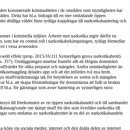
av den konstaterade kriminaliteten i de områden som myndigheten har
mråden. Detta har bl.a. bidragit till en mer omfattande öppen
et dödliga våldet finns tydliga kopplingar till narkotikahantering och
mmer i kriminella miljöer. Arbetet mot narkotika utgör därför en
gen, som har en central roll i narkotikabekämpningen, tydligt förmedlar
över i vissa avseenden.
avsedd effekt (prop. 2015/16:111 Synnerligen grova narkotikabrott).
 357). Omläggningen innebar framför allt att Högsta domstolen
raffvärdet för olika preparat och mängder. Andra omständigheter än
tikasmuggling delades upp och att det infördes två nya brott,
gra straffvärdemässiga tak för betydelsen av sorten och mängden
bl.a. att skapa förutsättningar för domstolarna att fullt ut beakta
ff bl.a. för gärningar som avser hantering av synnerligen stora
hänsyn till förekomsten av en öppen narkotikahandel och till sambandet
llkännagivande om skärpt straff för den som överlåter narkotika till
ngar som omfattas av narkotikabrottet är en del av narkotikahandeln
ka köps via sociala medier, internet och den dolda delen av internet