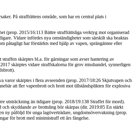
aker. På straffrättens område, som har en central plats i
ghet (prop. 2015/16:113 Bättre straffrättsliga verktyg mot organiserad
 tidigare. Vidare infördes nya omständigheter som särskilt ska beaktas
som påtagligt har förstärkts med hjälp av vapen, sprängämne eller
straffen skärptes bl.a. för gärningar som avser hantering av
2017 skärptes vidare straffskalorna för grov misshandel, synnerligen
sbrott).
osiva varor skärptes i flera avseenden (prop. 2017/18:26 Skjutvapen och
nebär att fler vapenbrott och brott mot tillståndsplikten för explosiva
rre utsträckning än tidigare (prop. 2018/19:138 Straffet för mord).
d och skyddande av brottsling bör skärpas (dir. 2019:85 En stärkt
as en ny påföljd för unga lagöverträdare, ungdomsövervakning (prop.
ar för brott med minimistraff ett års fängelse.