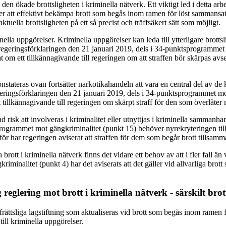
n ökade brottsligheten i kriminella nätverk. Ett viktigt led i detta arbete
r att effektivt bekämpa brott som begås inom ramen för löst sammansatta 
tuella brottsligheten på ett så precist och träffsäkert sätt som möjligt.
nella uppgörelser. Kriminella uppgörelser kan leda till ytterligare br
regeringsförklaringen den 21 januari 2019, dels i 34-punktsprogrammet mo
 om ett tillkännagivande till regeringen om att straffen bör skärpas avsev
stateras ovan fortsätter narkotikahandeln att vara en central del av de k
eringsförklaringen den 21 januari 2019, dels i 34-punktsprogrammet mot 
 tillkännagivande till regeringen om skärpt straff för den som överlåter
ad risk att involveras i kriminalitet eller utnyttjas i kriminella sammanh
programmet mot gängkriminalitet (punkt 15) behöver nyrekryteringen til
rför har regeringen aviserat att straffen för dem som begår brott tillsam
ott i kriminella nätverk finns det vidare ett behov av att i fler fall ä
kriminalitet (punkt 4) har det aviserats att det gäller vid allvarliga b
 reglering mot brott i kriminella nätverk - särskilt bro
frättsliga lagstiftning som aktualiseras vid brott som begås inom ramen fö
till kriminella uppgörelser.