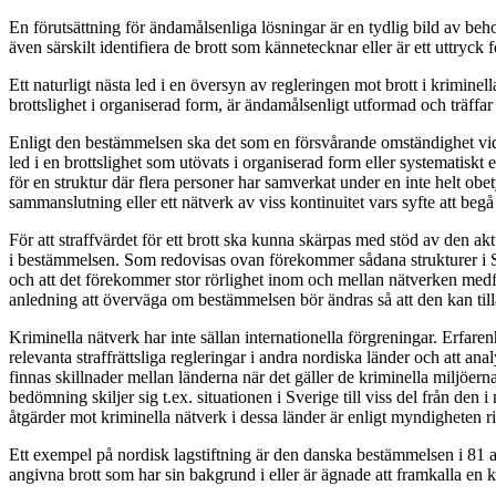
En förutsättning för ändamålsenliga lösningar är en tydlig bild av beh
även särskilt identifiera de brott som kännetecknar eller är ett uttryck 
Ett naturligt nästa led i en översyn av regleringen mot brott i krimine
brottslighet i organiserad form, är ändamålsenligt utformad och träffar b
Enligt den bestämmelsen ska det som en försvårande omständighet vid bed
led i en brottslighet som utövats i organiserad form eller systematiskt
för en struktur där flera personer har samverkat under en inte helt obetyd
sammanslutning eller ett nätverk av viss kontinuitet vars syfte att begå 
För att straffvärdet för ett brott ska kunna skärpas med stöd av den ak
i bestämmelsen. Som redovisas ovan förekommer sådana strukturer i Sv
och att det förekommer stor rörlighet inom och mellan nätverken medfö
anledning att överväga om bestämmelsen bör ändras så att den kan tilläm
Kriminella nätverk har inte sällan internationella förgreningar. Erfaren
relevanta straffrättsliga regleringar i andra nordiska länder och att an
finnas skillnader mellan länderna när det gäller de kriminella miljöer
bedömning skiljer sig t.ex. situationen i Sverige till viss del från de
åtgärder mot kriminella nätverk i dessa länder är enligt myndigheten r
Ett exempel på nordisk lagstiftning är den danska bestämmelsen i 81 a 
angivna brott som har sin bakgrund i eller är ägnade att framkalla en 