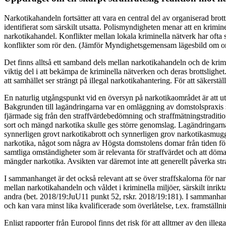
Narkotikahandeln fortsätter att vara en central del av organiserad br
identifierat som särskilt utsatta. Polismyndigheten menar att en krimine
narkotikahandel. Konflikter mellan lokala kriminella nätverk har ofta
konflikter som rör den. (Jämför Myndighetsgemensam lägesbild om org
Det finns alltså ett samband dels mellan narkotikahandeln och de krim
viktig del i att bekämpa de kriminella nätverken och deras brottslighet
att samhället ser strängt på illegal narkotikahantering. För att säkerstäl
En naturlig utgångspunkt vid en översyn på narkotikaområdet är att ut
Bakgrunden till lagändringarna var en omläggning av domstolspraxi
fjärmade sig från den straffvärdebedömning och straffmätningstraditi
sort och mängd narkotika skulle ges större genomslag. Lagändringarna 
synnerligen grovt narkotikabrott och synnerligen grov narkotikasmugg
narkotika, något som några av Högsta domstolens domar från tiden före 
samtliga omständigheter som är relevanta för straffvärdet och att döma 
mängder narkotika. Avsikten var däremot inte att generellt påverka st
I sammanhanget är det också relevant att se över straffskalorna för n
mellan narkotikahandeln och våldet i kriminella miljöer, särskilt inrik
andra (bet. 2018/19:JuU11 punkt 52, rskr. 2018/19:181). I sammanhange
och kan vara minst lika kvalificerade som överlåtelse, t.ex. framställ
Enligt rapporter från Europol finns det risk för att alltmer av den ill