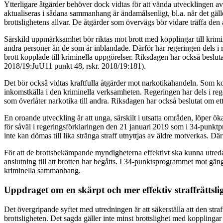
Ytterligare åtgärder behöver dock vidtas för att vända utvecklingen av de
aktualiseras i sådana sammanhang är ändamålsenligt, bl.a. när det gälle
brottslighetens allvar. De åtgärder som övervägs bör vidare träffa den ak
Särskild uppmärksamhet bör riktas mot brott med kopplingar till krimi
andra personer än de som är inblandade. Därför har regeringen dels i 
brott kopplade till kriminella uppgörelser. Riksdagen har också beslutat
2018/19:JuU11 punkt 48, rskr. 2018/19:181).
Det bör också vidtas kraftfulla åtgärder mot narkotikahandeln. Som kon
inkomstkälla i den kriminella verksamheten. Regeringen har dels i reg
som överlåter narkotika till andra. Riksdagen har också beslutat om ett
En oroande utveckling är att unga, särskilt i utsatta områden, löper ök
för såväl i regeringsförklaringen den 21 januari 2019 som i 34-punkt
inte kan dömas till lika stränga straff utnyttjas av äldre motverkas. Dä
För att de brottsbekämpande myndigheterna effektivt ska kunna utreda br
anslutning till att brotten har begåtts. I 34-punktsprogrammet mot gäng
kriminella sammanhang.
Uppdraget om en skärpt och mer effektiv straffrättslig
Det övergripande syftet med utredningen är att säkerställa att den straf
brottsligheten. Det sagda gäller inte minst brottslighet med kopplingar 