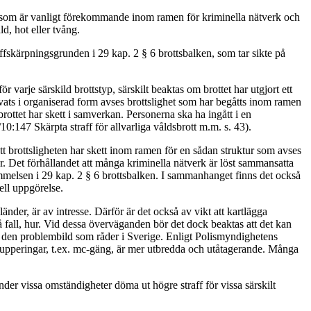
ott som är vanligt förekommande inom ramen för kriminella nätverk och
ld, hot eller tvång.
raffskärpningsgrunden i 29 kap. 2 § 6 brottsbalken, som tar sikte på
varje särskild brottstyp, särskilt beaktas om brottet har utgjort ett
tövats i organiserad form avses brottslighet som har begåtts inom ramen
a brottet har skett i samverkan. Personerna ska ha ingått i en
/10:147 Skärpta straff för allvarliga våldsbrott m.m. s. 43).
att brottsligheten har skett inom ramen för en sådan struktur som avses
. Det förhållandet att många kriminella nätverk är löst sammansatta
ämmelsen i 29 kap. 2 § 6 brottsbalken. I sammanhanget finns det också
ell uppgörelse.
änder, är av intresse. Därför är det också av vikt att kartlägga
 så fall, hur. Vid dessa överväganden bör det dock beaktas att det kan
ll den problembild som råder i Sverige. Enligt Polismyndighetens
a grupperingar, t.ex. mc-gäng, är mer utbredda och utåtagerande. Många
der vissa omständigheter döma ut högre straff för vissa särskilt