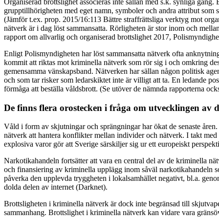
Organiserad brottslighet associeras inte sällan med s.k. synliga gäng.
grupptillhörigheten med eget namn, symboler och andra attribut som sig
(Jämför t.ex. prop. 2015/16:113 Bättre straffrättsliga verktyg mot or
nätverk är i dag löst sammansatta. Rörligheten är stor inom och mella
rapport om allvarlig och organiserad brottslighet 2017, Polismyndighe
Enligt Polismyndigheten har löst sammansatta nätverk ofta anknytning 
kommit att riktas mot kriminella nätverk som rör sig i och omkring
gemensamma vänskapsband. Nätverken har sällan någon politisk agenda i
och som tar risker som ledarskiktet inte är villigt att ta. En ledande p
förmåga att beställa våldsbrott. (Se utöver de nämnda rapporterna ock
De finns flera orostecken i fråga om utvecklingen av d
Våld i form av skjutningar och sprängningar har ökat de senaste åren. 
nätverk att hantera konflikter mellan individer och nätverk. I takt med
explosiva varor gör att Sverige särskiljer sig ur ett europeiskt perspekt
Narkotikahandeln fortsätter att vara en central del av de kriminella n
och finansiering av kriminella upplägg inom såväl narkotikahandeln so
påverka den upplevda tryggheten i lokalsamhället negativt, bl.a. gen
dolda delen av internet (Darknet).
Brottsligheten i kriminella nätverk är dock inte begränsad till skjut
sammanhang. Brottslighet i kriminella nätverk kan vidare vara gränsöve