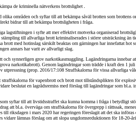
bekämpa de kriminella nätverkens brottslighet .
 olika områden och syftar till att bekämpa såväl brotten som brottens ors
rekt bidrar till att bekämpa brottsligheten i fråga.
a lagstiftningen i syfte att mer effektivt motverka organiserad brottsli
 stämpling till allvarliga brott kriminaliserades i större utsträckning än
a brott med hotinslag särskilt beaktas om gärningen har innefattat hot 
gen annars har varit av allvarligt slag.
tt och synnerligen grov narkotikasmuggling. Lagändringarna innebar att 
ova narkotikabrott). Genom lagändringar som trädde i kraft den 1 juli 
v utpressning (prop. 2016/17:108 Straffskalorna för vissa allvarliga våld
t straffskalorna för vapenbrott och brott mot tillståndsplikten för expl
idare beslutat en lagrådsremiss med förslag till lagändringar som bl.a. in
syftar till att livstidsstraffet ska kunna komma i fråga i betydligt stö
rag att bl.a. överväga om straffskalorna för övergrepp i rättssak, mene
 till riksdagen i mars 2020 har regeringen föreslagit att det ska inför
s vidare lämnas förslag om att slopa ungdomsreduktionen för 18-20-åring