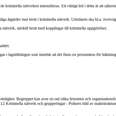
kriminella nätverken intensifieras. Ett viktigt led i detta är att säkerstäl
sliga åtgärder mot brott i kriminella nätverk. Utredaren ska bl.a. övervä
la nätverk, särskilt brott med kopplingar till kriminella uppgörelser,
alitet.
ar i lagstiftningen som innebär att det finns en presumtion för häktning
rottslighet. Begreppet kan avse en rad olika fenomen och organisations
6:12 Kriminella nätverk och grupperingar - Polisers bild av maktstruk