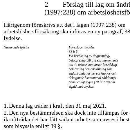
2
Förslag till lag om ändr
(1997:238) om arbetslöshetsfö
Härigenom föreskrivs att det i lagen (1997:238) om
arbetslöshetsförsäkring ska införas en ny paragraf, 38
lydelse.
Nuvarande lydelse
Föreslagen lydelse
38 b §
Vid beräkning av dagpenning-
belopp enligt 38 a § ska hänsyn inte
tas till arbete som avser beredskap
och övning i en anställning som
endast omfattar beredskap för och
deltagande i kommunal räddnings-
tjänst enligt lagen (2003:778) om
skydd mot olyckor.
1.
Denna lag träder i kraft den 31 maj 2021.
2.
Den nya bestämmelsen ska dock inte tillämpas för
ikraftträdandet har fått sådant arbete som avses i b
som bisyssla enligt 39 §.