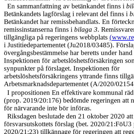
En sammanfattning av betänkandet finns i
bi
Betänkandets lagförslag i relevant del finns i
b
Betänkandet har remissbehandlats. En förteck
remissinstanserna finns i
bilaga 3
. Remissvare
tillgängliga på regeringens webbplats
(
www.re
i Justitiedepartementet (Ju2018/03485). Förslag
övergångsbestämmelse har beretts under han
Inspektionen för arbetslöshetsförsäkringen som
synpunkter på förslaget. Inspektionen för
arbetslöshetsförsäkringens yttrande finns tillgä
Arbetsmarknadsdepartementet (A/2020/02154
I propositionen En effektivare kommunal räd
(prop. 2019/20:176) bedömde regeringen att
för närvarande inte bör införas.
Riksdagen beslutade den 21 oktober 2020 att
försvarsutskottets förslag (bet. 2020/21:FöU3 
2020/21:23) tillkännage för regeringen att reg