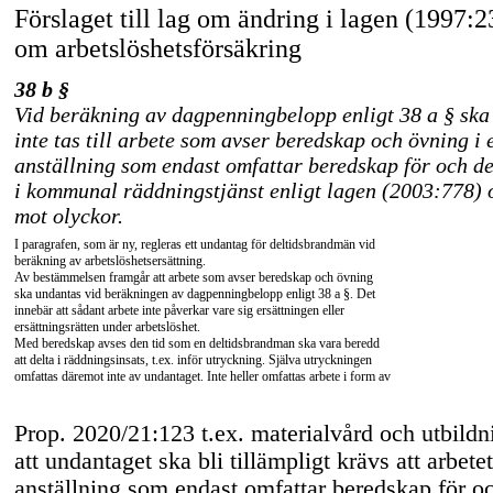
Förslaget till lag om ändring i lagen (1997:2
om arbetslöshetsförsäkring
38 b §
Vid beräkning av dagpenningbelopp enligt 38 a § ska
inte tas till arbete som avser beredskap och övning i 
anställning som endast omfattar beredskap för och d
i kommunal räddningstjänst enligt lagen (2003:778)
mot olyckor.
I paragrafen, som är ny, regleras ett undantag för deltidsbrandmän vid
beräkning av arbetslöshetsersättning.
Av bestämmelsen framgår att arbete som avser beredskap och övning
ska undantas vid beräkningen av dagpenningbelopp enligt 38 a §. Det
innebär att sådant arbete inte påverkar vare sig ersättningen eller
ersättningsrätten under arbetslöshet.
Med beredskap avses den tid som en deltidsbrandman ska vara beredd
att delta i räddningsinsats, t.ex. inför utryckning. Själva utryckningen
omfattas däremot inte av undantaget. Inte heller omfattas arbete i form av
Prop. 2020/21:123 t.ex. materialvård och utbildn
att undantaget ska bli tillämpligt krävs att arbetet
anställning som endast omfattar beredskap för o