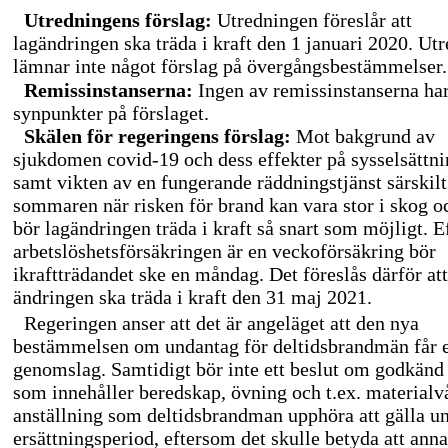
Utredningens förslag:
Utredningen föreslår att
lagändringen ska träda i kraft den 1 januari 2020. Ut
lämnar inte något förslag på övergångsbestämmelser.
Remissinstanserna:
Ingen av remissinstanserna ha
synpunkter på förslaget.
Skälen för regeringens förslag:
Mot bakgrund av
sjukdomen
covid-19
och dess effekter på sysselsättn
samt vikten av en fungerande räddningstjänst särskil
sommaren när risken för brand kan vara stor i skog o
bör lagändringen träda i kraft så snart som möjligt. 
arbetslöshetsförsäkringen är en veckoförsäkring bör
ikraftträdandet ske en måndag. Det föreslås därför att
ändringen ska träda i kraft den 31 maj 2021.
Regeringen anser att det är angeläget att den nya
bestämmelsen om undantag för deltidsbrandmän får e
genomslag. Samtidigt bör inte ett beslut om godkänd 
som innehåller beredskap, övning och t.ex. materialvå
anställning som deltidsbrandman upphöra att gälla u
ersättningsperiod, eftersom det skulle betyda att anna