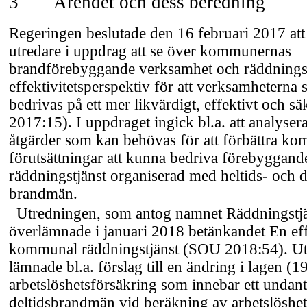
3
Ärendet och dess beredning
Regeringen beslutade den 16 februari 2017 att 
utredare i uppdrag att se över kommunernas
brandförebyggande verksamhet och räddningstjä
effektivitetsperspektiv för att verksamheterna
bedrivas på ett mer likvärdigt, effektivt och säke
2017:15). I uppdraget ingick bl.a. att analyser
åtgärder som kan behövas för att förbättra k
förutsättningar att kunna bedriva förebyggan
räddningstjänst organiserad med heltids- och d
brandmän.
Utredningen, som antog namnet Räddningstjä
överlämnade i januari 2018 betänkandet En eff
kommunal räddningstjänst (SOU 2018:54). U
lämnade bl.a. förslag till en ändring i lagen 
arbetslöshetsförsäkring som innebar ett undant
deltidsbrandmän vid beräkning av arbetslöshet