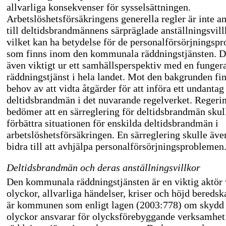
allvarliga konsekvenser för sysselsättningen.
Arbetslöshetsförsäkringens generella regler är inte a
till deltidsbrandmännens särpräglade anställningsvill
vilket kan ha betydelse för de personalförsörjningsp
som finns inom den kommunala räddningstjänsten. D
även viktigt ur ett samhällsperspektiv med en funger
räddningstjänst i hela landet. Mot den bakgrunden fin
behov av att vidta åtgärder för att införa ett undantag
deltidsbrandmän i det nuvarande regelverket. Regeri
bedömer att en särreglering för deltidsbrandmän sku
förbättra situationen för enskilda deltidsbrandmän i
arbetslöshetsförsäkringen. En särreglering skulle äv
bidra till att avhjälpa personalförsörjningsproblemen
Deltidsbrandmän och deras anställningsvillkor
Den kommunala räddningstjänsten är en viktig aktör 
olyckor, allvarliga händelser, kriser och höjd beredsk
är kommunen som enligt lagen (2003:778) om skydd
olyckor ansvarar för olycksförebyggande verksamhet