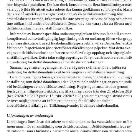
som bisyssla i praktiken. Det kan dock konstateras att flera förutsättningar mås
vara uppfyllda för att ett extra arbete ska kunna godkännas som bisyssla, bl.a. s
det krav på arbetets varaktighet vid sidan av en heltidssysselsättning före
arbetslöshetens inträde, inkomsten får inte överstiga ett visst belopp och arbete
inte utökas i tid under arbetslösheten. Dessa krav kan vara svåra att förena med
deltidsbrandmannens anställningsvillkor.
Införandet av branschspecifika undantagsregler kan förvisso leda till en mer
komplicerad och svårtillgänglig lagstiftning och ett undantag för en viss grup
även vara diskutabelt ur ett likabehandlingsperspektiv, vilket
Arbetslöshetska
Vision
och
Inspektionen för arbetslöshetsförsäkringen
påpekar. Mot detta ska
vägas att deltidsbrandmännen har ett samhällsviktigt uppdrag och särpräglade
anställningsvillkor. Detta talar enligt regeringen för att det är motiverat att infö
ett undantag för deltidsbrandmän i arbetslöshetsförsäkringen.
Sammantaget anser regeringen att övervägande skäl talar för att införa ett
undantag för deltidsbrandmän vid beräkningen av arbetslöshetsersättning.
Genom regeringens förslag kommer arbete som avser beredskap och övning i
anställning som deltidsbrandman i den kommunala räddningstjänsten att unda
vid beräkningen av arbetslöshetsersättning. Regeringen anser att den genom
förslaget har tillgodosett riksdagens tillkännagivande från den 21 oktober 202
(bet. 2020/21:FöU3 punkt 15, rskr. 2020/21:23) om att regeringen skyndsamt 
se över möjligheterna att införa ett undantag för deltidsbrandmän i
arbetslöshetsförsäkringen. Tillkännagivandet är därmed slutbehandlat.
Utformningen av undantaget
Utredningen föreslår att det arbete som ska undantas ska vara sådant som utför
inom ramen för en anställning som deltidsbrandman. Deltidsbrandmän leds av
deltidsbefäl som i huvudsak har samma anställningsvillkor som deltidsbrandm