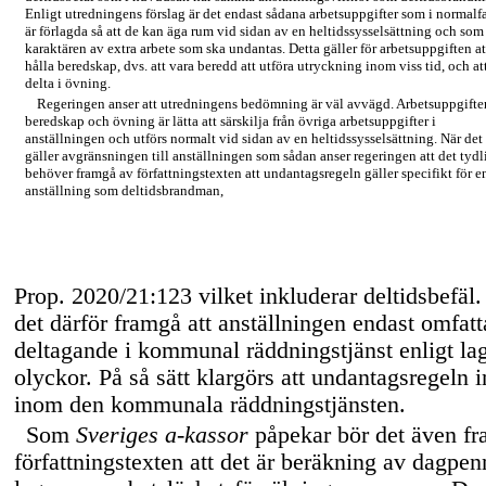
Enligt utredningens förslag är det endast sådana arbetsuppgifter som i normalfa
är förlagda så att de kan äga rum vid sidan av en heltidssysselsättning och som
karaktären av extra arbete som ska undantas. Detta gäller för arbetsuppgiften at
hålla beredskap, dvs. att vara beredd att utföra utryckning inom viss tid, och at
delta i övning.
Regeringen anser att utredningens bedömning är väl avvägd. Arbetsuppgifte
beredskap och övning är lätta att särskilja från övriga arbetsuppgifter i
anställningen och utförs normalt vid sidan av en heltidssysselsättning. När det
gäller avgränsningen till anställningen som sådan anser regeringen att det tydl
behöver framgå av författningstexten att undantagsregeln gäller specifikt för e
anställning som deltidsbrandman,
Prop. 2020/21:123 vilket inkluderar deltidsbefäl. 
det därför framgå att anställningen endast omfat
deltagande i kommunal räddningstjänst enligt l
olyckor. På så sätt klargörs att undantagsregeln i
inom den kommunala räddningstjänsten.
Som
Sveriges
a-kassor
påpekar bör det även f
författningstexten att det är beräkning av dagpen