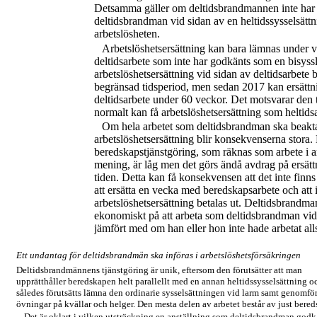
Detsamma gäller om deltidsbrandmannen inte har 
deltidsbrandman vid sidan av en heltidssysselsätt
arbetslösheten.
Arbetslöshetsersättning kan bara lämnas under vi
deltidsarbete som inte har godkänts som en bisyss
arbetslöshetsersättning vid sidan av deltidsarbete 
begränsad tidsperiod, men sedan 2017 kan ersättni
deltidsarbete under 60 veckor. Det motsvarar den 
normalt kan få arbetslöshetsersättning som heltidsa
Om hela arbetet som deltidsbrandman ska beakt
arbetslöshetsersättning blir konsekvenserna stora.
beredskapstjänstgöring, som räknas som arbete i a
mening, är låg men det görs ändå avdrag på ersätt
tiden. Detta kan få konsekvensen att det inte finns
att ersätta en vecka med beredskapsarbete och att
arbetslöshetsersättning betalas ut. Deltidsbrandma
ekonomiskt på att arbeta som deltidsbrandman vid 
jämfört med om han eller hon inte hade arbetat all
Ett undantag för deltidsbrandmän ska införas i arbetslöshetsförsäkringen
Deltidsbrandmännens tjänstgöring är unik, eftersom den förutsätter att man
upprätthåller beredskapen helt parallellt med en annan heltidssysselsättning o
således förutsätts lämna den ordinarie sysselsättningen vid larm samt genomfö
övningar på kvällar och helger. Den mesta delen av arbetet består av just bered
Det är oklart i vilken utsträckning en anställning som deltidsbrandman god