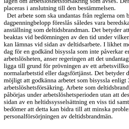
lagen om arbetslöshetsförsäkring som avses. D
placeras i anslutning till den bestämmelsen.
Det arbete som ska undantas från reglerna om 
dagpenningbelopp föreslås således vara beredsk
anställning som deltidsbrandman. Det betyder att
beaktas vid bedömningen av den tid under vilken
kan lämnas vid sidan av deltidsarbete. I likhet 
dag för en godkänd bisyssla som inte påverkar er
arbetslösheten, anser regeringen att det undantag
ligga till grund för prövningen av ett arbetsvillk
normalarbetstid eller dagsförtjänst. Det betyder då
möjligt att godkänna arbetet som bisyssla enligt
arbetslöshetsförsäkring. Arbete som deltidsbrand
påbörjas under arbetslöshetsperioden utan att des
sidan av en heltidssysselsättning en viss tid sam
bedömer att detta kan bidra till att minska prob
personalförsörjningen av deltidsbrandmän.