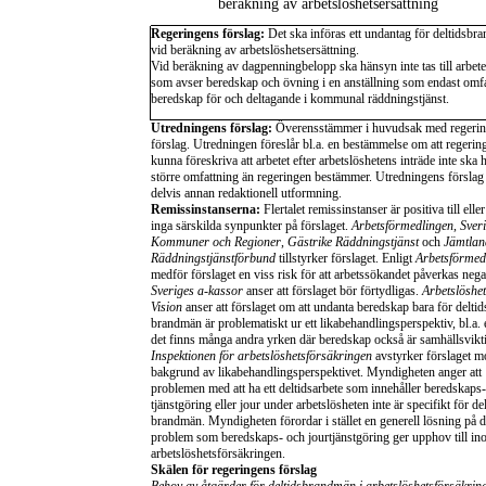
beräkning av arbetslöshetsersättning
Regeringens förslag:
Det ska införas ett undantag för deltidsb
vid beräkning av arbetslöshetsersättning.
Vid beräkning av dagpenningbelopp ska hänsyn inte tas till arbete
som avser beredskap och övning i en anställning som endast omfa
beredskap för och deltagande i kommunal räddningstjänst.
Utredningens förslag:
Överensstämmer i huvudsak med regeri
förslag. Utredningen föreslår bl.a. en bestämmelse om att regerin
kunna föreskriva att arbetet efter arbetslöshetens inträde inte ska 
större omfattning än regeringen bestämmer. Utredningens förslag
delvis annan redaktionell utformning.
Remissinstanserna:
Flertalet remissinstanser är positiva till eller
inga särskilda synpunkter på förslaget.
Arbetsförmedlingen
,
Sver
Kommuner och Regioner
,
Gästrike Räddningstjänst
och
Jämtlan
Räddningstjänstförbund
tillstyrker förslaget. Enligt
Arbetsförmed
medför förslaget en viss risk för att arbetssökandet påverkas negat
Sveriges
a-kassor
anser att förslaget bör förtydligas.
Arbetslöshe
Vision
anser att förslaget om att undanta beredskap bara för deltid
brandmän är problematiskt ur ett likabehandlingsperspektiv, bl.a.
det finns många andra yrken där beredskap också är samhällsvikti
Inspektionen för arbetslöshetsförsäkringen
avstyrker förslaget m
bakgrund av likabehandlingsperspektivet. Myndigheten anger att
problemen med att ha ett deltidsarbete som innehåller beredskaps-
tjänstgöring eller jour under arbetslösheten inte är specifikt för del
brandmän. Myndigheten förordar i stället en generell lösning på 
problem som beredskaps- och jourtjänstgöring ger upphov till i
arbetslöshetsförsäkringen.
Skälen för regeringens förslag