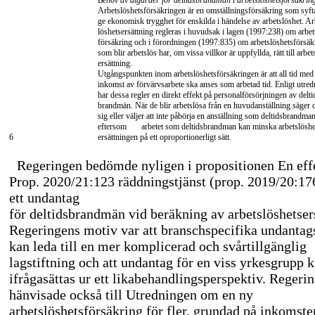
Behov av åtgärder för deltidsbrandmän i arbetslöshetsförsäkrin
Arbetslöshetsförsäkringen är en omställningsförsäkring som syftar 
ge ekonomisk trygghet för enskilda i händelse av arbetslöshet. Ar
löshetsersättning regleras i huvudsak i lagen (1997:238) om arbet
försäkring och i förordningen (1997:835) om arbetslöshetsförsäk
som blir arbetslös har, om vissa villkor är uppfyllda, rätt till arbet
ersättning.
Utgångspunkten inom arbetslöshetsförsäkringen är att all tid med
inkomst av förvärvsarbete ska anses som arbetad tid. Enligt utre
har dessa regler en direkt effekt på personalförsörjningen av delti
brandmän. När de blir arbetslösa från en huvudanställning säger 
sig eller väljer att inte påbörja en anställning som deltidsbrandman
eftersom
arbetet som deltidsbrandman kan minska arbetslöshe
6
ersättningen på ett oproportionerligt sätt.
Regeringen bedömde nyligen i propositionen En ef
Prop. 2020/21:123 räddningstjänst (prop. 2019/20:176)
ett undantag
för deltidsbrandmän vid beräkning av arbetslöshetser
Regeringens motiv var att branschspecifika undantag
kan leda till en mer komplicerad och svårtillgänglig
lagstiftning och att undantag för en viss yrkesgrupp 
ifrågasättas ur ett likabehandlingsperspektiv. Regeri
hänvisade också till Utredningen om en ny
arbetslöshetsförsäkring för fler, grundad på inkomste