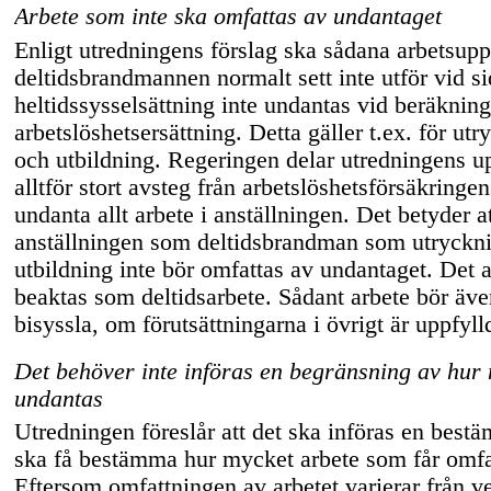
Arbete som inte ska omfattas av undantaget
Enligt utredningens förslag ska sådana arbetsupp
deltidsbrandmannen normalt sett inte utför vid s
heltidssysselsättning inte undantas vid beräknin
arbetslöshetsersättning. Detta gäller t.ex. för ut
och utbildning. Regeringen delar utredningens upp
alltför stort avsteg från arbetslöshetsförsäkringens
undanta allt arbete i anställningen. Det betyder at
anställningen som deltidsbrandman som utryckni
utbildning inte bör omfattas av undantaget. Det ar
beaktas som deltidsarbete. Sådant arbete bör ä
bisyssla, om förutsättningarna i övrigt är uppfyll
Det behöver inte införas en begränsning av hur
undantas
Utredningen föreslår att det ska införas en best
ska få bestämma hur mycket arbete som får omfa
Eftersom omfattningen av arbetet varierar från ve