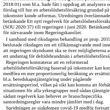
2018:01) som bl.a. hade fått i uppdrag att analysera 
förslag till hur en arbetslöshetsförsäkring grundad på
inkomster kunde utformas. Utredningen överlämnade 
betänkande Ett nytt regelverk för arbetslöshetsförsäk
(SOU 2020:37) till regeringen i juni 2020. Betänkand
för närvarande inom Regeringskansliet.
I samband med riksdagens behandling av prop. 201
beslutade riksdagen om ett tillkännagivande med in
att regeringen skyndsamt ska se över möjligheterna at
ett undantag för deltidsbrandmän i arbetslöshetsförsä
Regeringen konstaterar att en reformerad
arbetslöshetsförsäkring baserad på inkomster kan ko
medföra en mer proportionerlig beräkning av ersättn
bl.a. beredskapstjänstgöring under pågående
ersättningsperiod, vilket på sikt kan komma att förbät
situationen för alla yrkesgrupper med sådan tjänstgöri
sådant regelverk kan behovet av branschspecifika
samordningsregler vara mindre jämfört med i dag.
Spridningen av sjukdomen
covid-19
medför fortsatt