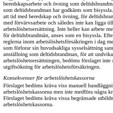
beredskapsarbete och övning som deltidsbrandmä
som deltidsbrandman har godkänts som bisyssla.
att tid med beredskap och övning, för deltidsbra
med förvärvsarbete och således inte kan ligga til
arbetslöshetsersättning. Inte heller kan arbete 
för deltidsbrandmän, anses som en bisyssla. Ef
reglerna inom arbetslöshetsförsäkringen i dag m
som förlorar sin huvudsakliga sysselsättning sann
anställning som deltidsbrandman, för att undvik
arbetslöshetsersättningen, bedöms förslaget int
utgiftsökning för arbetslöshetsförsäkringen.
Konsekvenser för arbetslöshetskassorna
Förslaget bedöms kräva viss manuell handläggn
arbetslöshetskassorna men inte medföra några k
Förslaget bedöms kräva vissa begränsade utbildn
arbetslöshetskassorna.