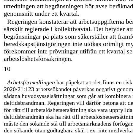
utredningen att begränsningen bör avse beräknad 
genomsnitt under ett kvartal.
Regeringen konstaterar att arbetsuppgifterna b
särskilt reglerade i kollektivavtal. Det betyder at
begränsningar på plats som säkerställer att framfö
beredskapstjänstgöringen inte utökas orimligt myc
förekommer inte prövningar utifrån ett kvartal se
arbetslöshetsförsäkringen.
10
Arbetsförmedlingen
har påpekat att det finns en risk
2020/21:123 arbetssökandet påverkas negativt genom a
sådana huvudsysselsättningar som går att kombinera
deltidsbrandman. Regeringen vill därför betona att d
för rätt till arbetslöshetsersättning ska vara uppfyllda 
deltidsbrandmän ska ha rätt till arbetslöshetsersättnin
måste den sökande stå till arbetsmarknadens förfog
den sökande utan godtagbara skäl t.ex. inte medverkar 