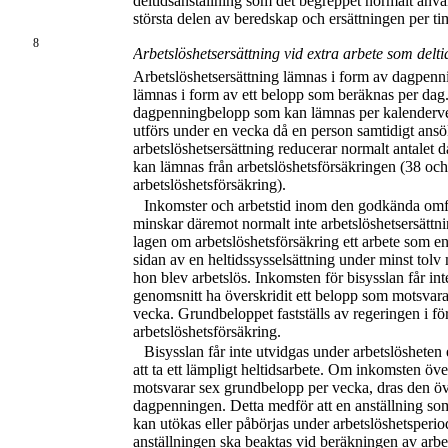
deltidsanställning som det begreppet normalt använ
största delen av beredskap och ersättningen per ti
8
Arbetslöshetsersättning vid extra arbete som del
Arbetslöshetsersättning lämnas i form av dagpen
lämnas i form av ett belopp som beräknas per dag.
dagpenningbelopp som kan lämnas per kalenderve
utförs under en vecka då en person samtidigt ans
arbetslöshetsersättning reducerar normalt antale
kan lämnas från arbetslöshetsförsäkringen (38 oc
arbetslöshetsförsäkring).
Inkomster och arbetstid inom den godkända omfa
minskar däremot normalt inte arbetslöshetsersättni
lagen om arbetslöshetsförsäkring ett arbete som en
sidan av en heltidssysselsättning under minst tolv
hon blev arbetslös. Inkomsten för bisysslan får int
genomsnitt ha överskridit ett belopp som motsvar
vecka. Grundbeloppet fastställs av regeringen i f
arbetslöshetsförsäkring.
Bisysslan får inte utvidgas under arbetslösheten 
att ta ett lämpligt heltidsarbete. Om inkomsten öve
motsvarar sex grundbelopp per vecka, dras den öv
dagpenningen. Detta medför att en anställning so
kan utökas eller påbörjas under arbetslöshetsperiode
anställningen ska beaktas vid beräkningen av arbet