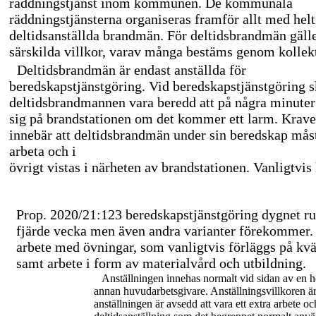
räddningstjänst inom kommunen. De kommunala
räddningstjänsterna organiseras framför allt med helt
deltidsanställda brandmän. För deltidsbrandmän gäll
särskilda villkor, varav många bestäms genom kollekt
Deltidsbrandmän är endast anställda för
beredskapstjänstgöring. Vid beredskapstjänstgöring 
deltidsbrandmannen vara beredd att på några minuter 
sig på brandstationen om det kommer ett larm. Krav
innebär att deltidsbrandmän under sin beredskap mås
arbeta och i
övrigt vistas i närheten av brandstationen. Vanligtvi
Prop. 2020/21:123 beredskapstjänstgöring dygnet run
fjärde vecka men även andra varianter förekommer. 
arbete med övningar, som vanligtvis förläggs på kvä
samt arbete i form av materialvård och utbildning.
Anställningen innehas normalt vid sidan av en he
annan huvudarbetsgivare. Anställningsvillkoren är 
anställningen är avsedd att vara ett extra arbete oc