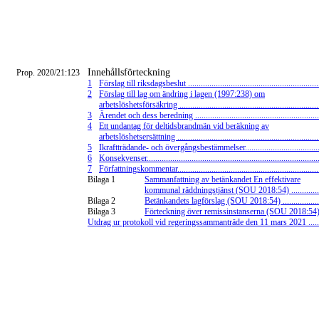
Innehållsförteckning
Prop. 2020/21:123
1
Förslag till riksdagsbeslut .............................................................
2
Förslag till lag om ändring i lagen (1997:238) om
arbetslöshetsförsäkring .................................................................
3
Ärendet och dess beredning ..........................................................
4
Ett undantag för deltidsbrandmän vid beräkning av
arbetslöshetsersättning ..................................................................
5
Ikraftträdande- och övergångsbestämmelser..................................
6
Konsekvenser................................................................................
7
Författningskommentar..................................................................
Bilaga 1
Sammanfattning av betänkandet En effektivare
kommunal räddningstjänst (SOU 2018:54) ...............
Bilaga 2
Betänkandets lagförslag (SOU 2018:54) ...................
Bilaga 3
Förteckning över remissinstanserna (SOU 2018:54)..
Utdrag ur protokoll vid regeringssammanträde den 11 mars 2021 ......