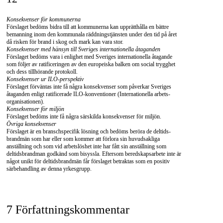
Konsekvenser för kommunerna
Förslaget bedöms bidra till att kommunerna kan upprätthålla en bättre
bemanning inom den kommunala räddningstjänsten under den tid på året
då risken för brand i skog och mark kan vara stor.
Konsekvenser med hänsyn till Sveriges internationella åtaganden
Förslaget bedöms vara i enlighet med Sveriges internationella åtagande
som följer av ratificeringen av den europeiska balken om social trygghet
och dess tillhörande protokoll.
Konsekvenser ur
ILO-perspektiv
Förslaget förväntas inte få några konsekvenser som påverkar Sveriges
åtaganden enligt ratificerade
ILO-konventioner
(Internationella arbets-
organisationen).
Konsekvenser för miljön
Förslaget bedöms inte få några särskilda konsekvenser för miljön.
Övriga konsekvenser
Förslaget är en branschspecifik lösning och bedöms beröra de deltids-
brandmän som har eller som kommer att förlora sin huvudsakliga
anställning och som vid arbetslöshet inte har fått sin anställning som
deltidsbrandman godkänd som bisyssla. Eftersom beredskapsarbete inte är
något unikt för deltidsbrandmän får förslaget betraktas som en positiv
särbehandling av denna yrkesgrupp.
7 Författningskommentar