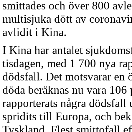
smittades och över 800 avle
multisjuka dött av coronavi
avlidit i Kina.
I Kina har antalet sjukdomsf
tisdagen, med 1 700 nya rap
dödsfall. Det motsvarar en 
döda beräknas nu vara 106 p
rapporterats några dödsfall 
spridits till Europa, och bek
Tyskland. Flest smittofall ef