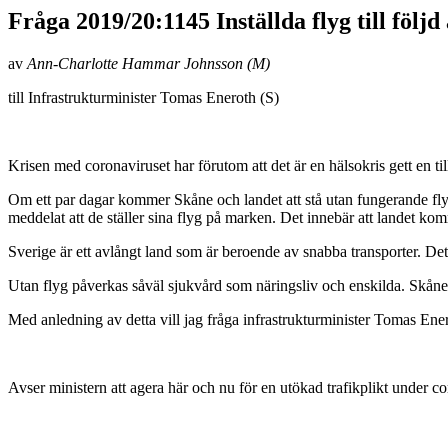
Fråga 2019/20:1145 Inställda flyg till följ
av
Ann-Charlotte Hammar Johnsson (M)
till Infrastrukturminister Tomas Eneroth (S)
Krisen med coronaviruset har förutom att det är en hälsokris gett en t
Om ett par dagar kommer Skåne och landet att stå utan fungerande fly
meddelat att de ställer sina flyg på marken. Det innebär att landet kom
Sverige är ett avlångt land som är beroende av snabba transporter. Det 
Utan flyg påverkas såväl sjukvård som näringsliv och enskilda. Skåne o
Med anledning av detta vill jag fråga infrastrukturminister Tomas Ene
Avser ministern att agera här och nu för en utökad trafikplikt under c