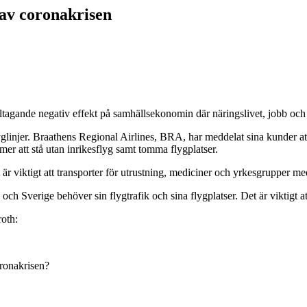
d av coronakrisen
illtagande negativ effekt på samhällsekonomin där näringslivet, jobb och 
glinjer. Braathens Regional Airlines, BRA, har meddelat sina kunder a
mer att stå utan inrikesflyg samt tomma flygplatser.
är viktigt att transporter för utrustning, mediciner och yrkesgrupper med
ch Sverige behöver sin flygtrafik och sina flygplatser. Det är viktigt a
roth:
oronakrisen?