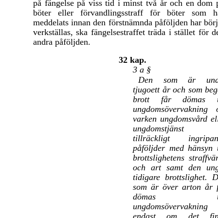
på fängelse på viss tid i minst två år och en dom 
böter eller förvandlingsstraff för böter som h
meddelats innan den förstnämnda påföljden har börj
verkställas, ska fängelsestraffet träda i stället för d
andra påföljden.
32 kap.
3 a §
Den som är und
tjugoett år och som beg
brott får dömas ti
ungdomsövervakning 
varken ungdomsvård el
ungdomstjänst 
tillräckligt ingripa
påföljder med hänsyn t
brottslighetens straffvä
och art samt den un
tidigare brottslighet. 
som är över arton år 
dömas til
ungdomsövervakning
endast om det fin