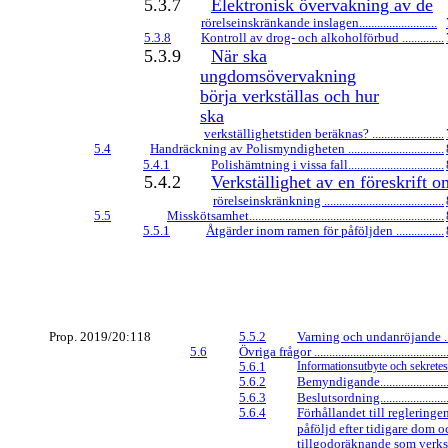
5.3.7
Elektronisk övervakning av de
rörelseinskränkande inslagen..........................
5.3.8
Kontroll av drog- och alkoholförbud ..............
5.3.9
När ska
ungdomsövervakning
börja verkställas och hur
ska
verkställighetstiden beräknas? ........................
5.4
Handräckning av Polismyndigheten ................................
5.4.1
Polishämtning i vissa fall................................
5.4.2
Verkställighet av en föreskrift o
rörelseinskränkning ........................................
5.5
Misskötsamhet.................................................................
5.5.1
Åtgärder inom ramen för påföljden ................
Prop. 2019/20:118
5.5.2
Varning och undanröjande ..........
5.6
Övriga frågor ...............................................
5.6.1
Informationsutbyte och sekretess ...
5.6.2
Bemyndigande...........................
5.6.3
Beslutsordning...........................
5.6.4
Förhållandet till reglering
påföljd efter tidigare dom o
tillgodoräknande som verks