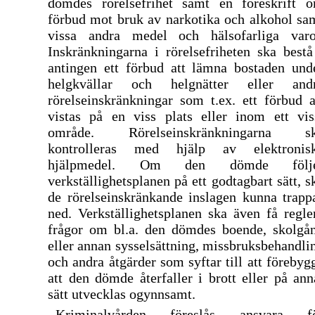
dömdes rörelsefrihet samt en föreskrift 
förbud mot bruk av narkotika och alkohol sa
vissa andra medel och hälsofarliga varo
Inskränkningarna i rörelsefriheten ska bestå
antingen ett förbud att lämna bostaden und
helgkvällar och helgnätter eller and
rörelseinskränkningar som t.ex. ett förbud a
vistas på en viss plats eller inom ett vis
område. Rörelseinskränkningarna s
kontrolleras med hjälp av elektronis
hjälpmedel. Om den dömde följ
verkställighetsplanen på ett godtagbart sätt, s
de rörelseinskränkande inslagen kunna trapp
ned. Verkställighetsplanen ska även få regle
frågor om bl.a. den dömdes boende, skolgå
eller annan sysselsättning, missbruksbehandli
och andra åtgärder som syftar till att förebyg
att den dömde återfaller i brott eller på ann
sätt utvecklas ogynnsamt.
Kriminalvården föreslås ansvara f