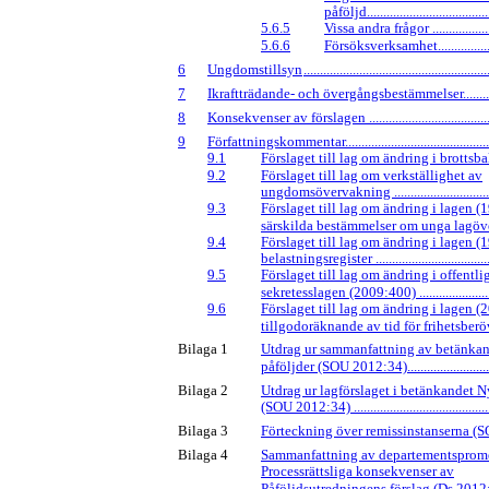
påföljd.......................................
5.6.5
Vissa andra frågor .....................
5.6.6
Försöksverksamhet.....................
6
Ungdomstillsyn
........................................................
7
Ikraftträdande- och övergångsbestämmelser................
8
Konsekvenser av förslagen .........................................
9
Författningskommentar................................................
9.1
Förslaget till lag om ändring i brottsbalken.
9.2
Förslaget till lag om verkställighet av
ungdomsövervakning ..................................
9.3
Förslaget till lag om ändring i lagen 
särskilda bestämmelser om unga lagöverträ
9.4
Förslaget till lag om ändring i lagen 
belastningsregister ......................................
9.5
Förslaget till lag om ändring i offentli
sekretesslagen (2009:400) ...........................
9.6
Förslaget till lag om ändring i lagen 
tillgodoräknande av tid för frihetsberövande
Bilaga 1
Utdrag ur sammanfattning av betänka
påföljder (SOU 2012:34)..............................
Bilaga 2
Utdrag ur lagförslaget i betänkandet N
(SOU 2012:34) ............................................
Bilaga 3
Förteckning över remissinstanserna (SO
Bilaga 4
Sammanfattning av departementsprom
Processrättsliga konsekvenser av
Påföljdsutredningens förslag (Ds 2012:54) ..