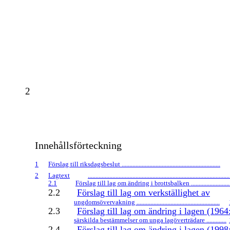
2
Innehållsförteckning
1
Förslag till riksdagsbeslut ................................................................
2
Lagtext
............................................................................................
2.1
Förslag till lag om ändring i brottsbalken .........................
2.2
Förslag till lag om verkställighet av
ungdomsövervakning ......................................................
2.3
Förslag till lag om ändring i lagen (196
särskilda bestämmelser om unga lagöverträdare .............
2.4
Förslag till lag om ändring i lagen (199