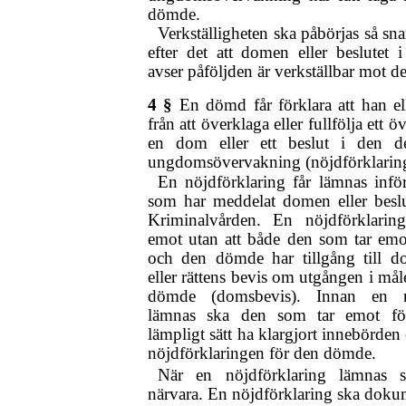
dömde.
Verkställigheten ska påbörjas så sn
efter det att domen eller beslutet
avser påföljden är verkställbar mot 
4 §
En dömd får förklara att han el
från att överklaga eller fullfölja ett 
en dom eller ett beslut i den d
ungdomsövervakning (nöjdförklarin
En nöjdförklaring får lämnas inf
som har meddelat domen eller beslut
Kriminalvården. En nöjdförklaring
emot utan att både den som tar emo
och den dömde har tillgång till do
eller rättens bevis om utgången i må
dömde (domsbevis). Innan en nö
lämnas ska den som tar emot för
lämpligt sätt ha klargjort innebörde
nöjdförklaringen för den dömde.
När en nöjdförklaring lämnas s
närvara. En nöjdförklaring ska doku