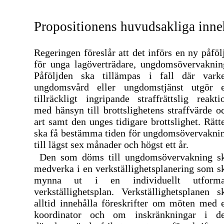
Propositionens huvudsakliga inne
Regeringen föreslår att det införs en ny påföl
för unga lagöverträdare, ungdomsövervaknin
Påföljden ska tillämpas i fall där vark
ungdomsvård eller ungdomstjänst utgör 
tillräckligt ingripande straffrättslig reakti
med hänsyn till brottslighetens straffvärde o
art samt den unges tidigare brottslighet. Rätt
ska få bestämma tiden för ungdomsövervakni
till lägst sex månader och högst ett år.
Den som döms till ungdomsövervakning s
medverka i en verkställighetsplanering som s
mynna ut i en individuellt utform
verkställighetsplan. Verkställighetsplanen s
alltid innehålla föreskrifter om möten med 
koordinator och om inskränkningar i d