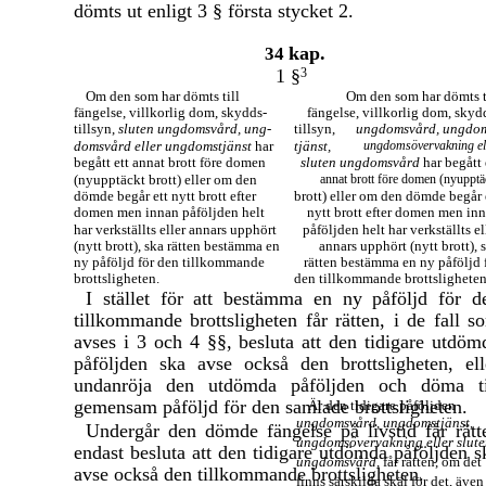
dömts ut enligt 3 § första stycket 2.
kap.
34
1 §
3
Om den som har dömts till
Om den som har dömts t
fängelse, villkorlig dom, skydds-
fängelse, villkorlig dom, skyd
tillsyn,
sluten ungdomsvård, ung-
tillsyn,
ungdomsvård, ungdo
domsvård eller ungdomstjänst
har
tjänst,
ungdomsövervakning el
begått ett annat brott före domen
sluten ungdomsvård
har begått 
(nyupptäckt brott) eller om den
annat brott före domen (nyupptä
dömde begår ett nytt brott efter
brott) eller om den dömde begår 
domen men innan påföljden helt
nytt brott efter domen men in
har verkställts eller annars upphört
påföljden helt har verkställts el
(nytt brott), ska rätten bestämma en
annars upphört (nytt brott), 
ny påföljd för den tillkommande
rätten bestämma en ny påföljd 
brottsligheten.
den tillkommande brottsligheten
I stället för att bestämma en ny påföljd för d
tillkommande brottsligheten får rätten, i de fall s
avses i 3 och 4 §§, besluta att den tidigare utdöm
påföljden ska avse också den brottsligheten, ell
undanröja den utdömda påföljden och döma ti
gemensam påföljd för den samlade brottsligheten.
Är den tidigare påföljden
ungdomsvård, ungdomstjänst,
Undergår den dömde fängelse på livstid får rätt
ungdomsövervakning eller slut
endast besluta att den tidigare utdömda påföljden s
ungdomsvård,
får rätten, om det
avse också den tillkommande brottsligheten.
finns särskilda skäl för det, även 