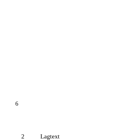
6
2
Lagtext