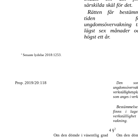
särskilda skäl för det.
Rätten får bestäm
tiden fö
ungdomsövervakning ti
lägst sex månader o
högst ett år.
1
Senaste lydelse 2018:1253.
Prop. 2019/20:118
Den so
ungdomsöverva
verkställighets
som anges i verks
Bestämmelse
finns i lag
verkställigh
vakning.
2
4 §
Om den dömde i väsentlig grad
Om den dömd