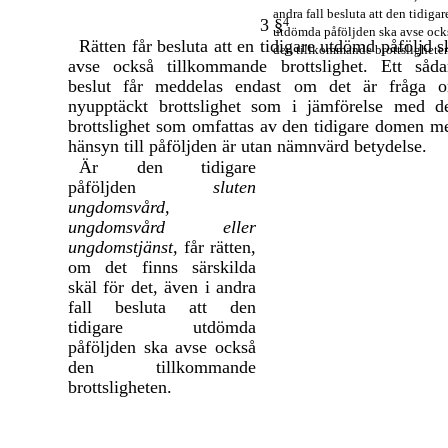
andra fall besluta att den tidigar
3 §
4
utdömda påföljden ska avse ock
Rätten får besluta att en tidigare utdömd påföljd s
den tillkommande brottslighete
avse också tillkommande brottslighet. Ett såda
beslut får meddelas endast om det är fråga 
nyupptäckt brottslighet som i jämförelse med d
brottslighet som omfattas av den tidigare domen m
hänsyn till påföljden är utan nämnvärd betydelse.
Är den tidigare
påföljden
sluten
ungdomsvård,
ungdomsvård eller
ungdomstjänst,
får rätten,
om det finns särskilda
skäl för det, även i andra
fall besluta att den
tidigare utdömda
påföljden ska avse också
den tillkommande
brottsligheten.