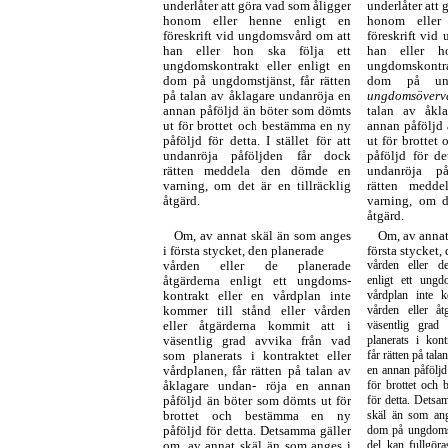
underlåter att göra vad som åligger
underlåter att 
honom eller henne enligt en
honom eller
föreskrift vid ungdomsvård om att
föreskrift vid
han eller hon ska följa ett
han eller h
ungdomskontrakt eller enligt en
ungdomskontra
dom på ungdomstjänst, får rätten
dom på un
på talan av åklagare undanröja en
ungdomsöverv
annan påföljd än böter som dömts
talan av åkl
ut för brottet och bestämma en ny
annan påföljd
påföljd för detta. I stället för att
ut för brottet
undanröja påföljden får dock
påföljd för det
rätten meddela den dömde en
undanröja på
varning, om det är en tillräcklig
rätten medd
åtgärd.
varning, om de
åtgärd.
Om, av annat skäl än som anges
Om, av annat
i första stycket, den planerade
första stycket,
vården eller de planerade
vården eller de
åtgärderna enligt ett ungdoms-
enligt ett ungd
kontrakt eller en vårdplan inte
vårdplan inte k
kommer till stånd eller vården
vården eller åt
eller åtgärderna kommit att i
väsentlig grad
väsentlig grad avvika från vad
planerats i kont
som planerats i kontraktet eller
får rätten på tal
vårdplanen, får rätten på talan av
en annan påfölj
åklagare undan- röja en annan
för brottet och
påföljd än böter som dömts ut för
för detta. Detsa
brottet och bestämma en ny
skäl än som ang
påföljd för detta. Detsamma gäller
dom på ungdomstj
om, av annat skäl än som anges i
del kan fullgör