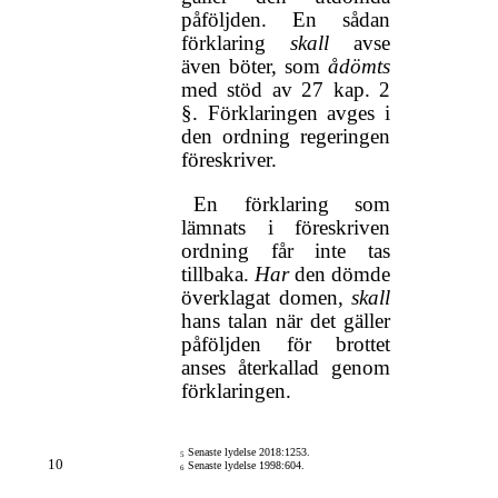
påföljden. En sådan
förklaring
skall
avse
även böter, som
ådömts
med stöd av 27 kap. 2
§. Förklaringen avges i
den ordning regeringen
föreskriver.
En förklaring som
lämnats i föreskriven
ordning får inte tas
tillbaka.
Har
den dömde
överklagat domen,
skall
hans talan när det gäller
påföljden för brottet
anses återkallad genom
förklaringen.
Senaste lydelse 2018:1253.
5
10
Senaste lydelse 1998:604.
6