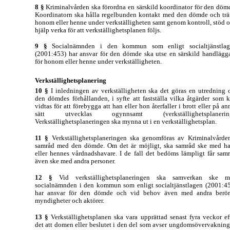
8 §
Kriminalvården ska förordna en särskild koordinator för den döm
Koordinatorn ska hålla regelbunden kontakt med den dömde och trä
honom eller henne under verkställigheten samt genom kontroll, stöd 
hjälp verka för att verkställighetsplanen följs.
9 §
Socialnämnden i den kommun som enligt socialtjänstlag
(2001:453) har ansvar för den dömde ska utse en särskild handlägg
för honom eller henne under verkställigheten.
Verkställighetsplanering
10 §
I inledningen av verkställigheten ska det göras en utredning
den dömdes förhållanden, i syfte att fastställa vilka åtgärder som 
vidtas för att förebygga att han eller hon återfaller i brott eller på an
sätt utvecklas ogynnsamt (verkställighetsplanering
Verkställighetsplaneringen ska mynna ut i en verkställighetsplan.
11 §
Verkställighetsplaneringen ska genomföras av Kriminalvårde
samråd med den dömde. Om det är möjligt, ska samråd ske med h
eller hennes vårdnadshavare. I de fall det bedöms lämpligt får sam
även ske med andra personer.
12 §
Vid verkställighetsplaneringen ska samverkan ske m
socialnämnden i den kommun som enligt socialtjänstlagen (2001:4
har ansvar för den dömde och vid behov även med andra berö
myndigheter och aktörer.
13 §
Verkställighetsplanen ska vara upprättad senast fyra veckor ef
det att domen eller beslutet i den del som avser ungdomsövervakning