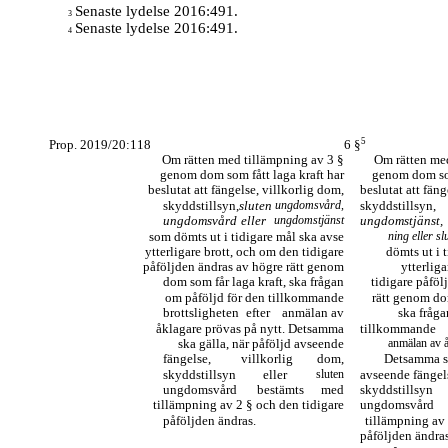
Senaste lydelse 2016:491.
3
Senaste lydelse 2016:491.
4
5
Prop. 2019/20:118
6 §
Om rätten med tillämpning av 3 §
Om rätten med
genom dom som fått laga kraft har
genom dom som
beslutat att fängelse, villkorlig dom,
beslutat att fäng
skyddstillsyn,
sluten
ungdomsvård,
skyddstillsyn,
ungdomsvård
eller
ungdomstjänst
ungdomstjänst,
som dömts ut i tidigare mål ska avse
ning eller 
ytterligare brott, och om den tidigare
dömts ut i 
påföljden ändras av högre rätt genom
ytterlig
dom som får laga kraft, ska frågan
tidigare påföl
om påföljd för den tillkommande
rätt genom dom
brottsligheten
efter
anmälan av
ska fråga
åklagare prövas på nytt. Detsamma
tillkommande
ska gälla, när påföljd avseende
anmälan av å
fängelse,
villkorlig
dom,
Detsamma sk
skyddstillsyn
eller
sluten
avseende fängels
ungdomsvård
bestämts
med
skyddstillsyn
tillämpning av 2 § och den tidigare
ungdomsvård
påföljden ändras.
tillämpning av 
påföljden ändras