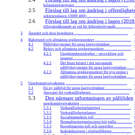
belastningsregister ...........................................................
2.5
Förslag till lag om ändring i offentlighet
sekretesslagen (2009:400) ...............................................
2.6
Förslag till lag om ändring i lagen (201
tillgodoräknande av tid för frihetsberövande...................
3
Ärendet och dess beredning ...........................................................
4
Bakgrund och allmänna utgångspunkter ........................................
4.1
Påföljdssystemet för unga lagöverträdare........................
4.2
Behov och allmänna utgångspunkter...............................
4.2.1
Ungdomsbrottslighet – utveckling och
insatser............................................................
4.2.2
Det finns brister i det nuvarande
påföljdssystemet för unga lagöverträdare .......
4.2.3
Allmänna utgångspunkter för nya inslag i
påföljdssystemet för unga lagöverträdare .......
5
Ungdomsövervakning ....................................................................
5.1
En ny påföljd för unga lagöverträdare .............................
5.2
Ansvaret för verkställigheten...........................................
5.3
Den närmare utformningen av påföljden
ungdomsövervakning ......................................................
5.3.1
Verkställighetsplanering .................................
5.3.2
Verkställighetsplanen .....................................
5.3.3
Socialnämndens roll .......................................
5.3.4
Normaliseringsprincipen bör gälla .................
5.3.5
Koordinatorns roll och uppgifter ....................
5.3.6
Inskränkningar i rörelsefriheten......................