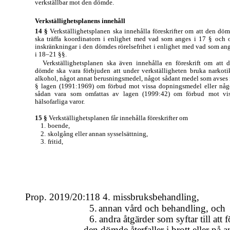
verkställbar mot den dömde.
Verkställighetsplanens innehåll
14 §
Verkställighetsplanen ska innehålla föreskrifter om att den dö
ska träffa koordinatorn i enlighet med vad som anges i 17 § och
inskränkningar i den dömdes rörelsefrihet i enlighet med vad som an
i
18–21
§§.
Verkställighetsplanen ska även innehålla en föreskrift om att 
dömde ska vara förbjuden att under verkställigheten bruka narkoti
alkohol, något annat berusningsmedel, något sådant medel som avses 
§ lagen (1991:1969) om förbud mot vissa dopningsmedel eller nå
sådan vara som omfattas av lagen (1999:42) om förbud mot vi
hälsofarliga varor.
15 §
Verkställighetsplanen får innehålla föreskrifter om
1.
boende,
2.
skolgång eller annan sysselsättning,
3.
fritid,
Prop. 2019/20:118 4. missbruksbehandling,
5.
annan vård och behandling, och
6.
andra åtgärder som syftar till att 
den dömde återfaller i brott eller på a