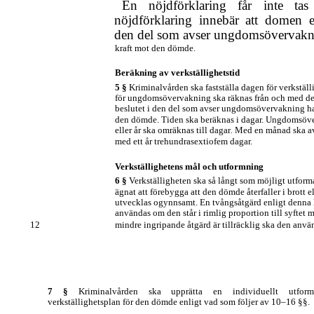
En nöjdförklaring får inte tas
nöjdförklaring innebär att domen el
den del som avser ungdomsövervakni
kraft mot den dömde.
Beräkning av verkställighetstid
5 §
Kriminalvården ska fastställa dagen för verkställ
för ungdomsövervakning ska räknas från och med de
beslutet i den del som avser ungdomsövervakning har
den dömde. Tiden ska beräknas i dagar. Ungdomsöv
eller år ska omräknas till dagar
Med en månad ska avs
.
med ett år trehundrasextiofem dagar.
Verkställighetens mål och utformning
6 §
Verkställigheten ska så långt som möjligt utforma
ägnat att förebygga att den dömde återfaller i brott el
utvecklas ogynnsamt. En tvångsåtgärd enligt denna l
användas om den står i rimlig proportion till syftet
12
mindre ingripande åtgärd är tillräcklig ska den anvä
7 §
Kriminalvården ska upprätta en individuellt utform
verkställighetsplan för den dömde enligt vad som följer av 10‒16 §§.