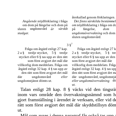
återkallad genom förklaringen.
Angående
nöjdförklaring i fråga
Det finns särskilda bestämmel
om dom på fängelse och dom på
om
nöjdförklaring i fråga om 
sluten
ungdomsvård
är
särskilt
på
fängelse,
dom
stadgat.
ungdomsövervakning
och dom
sluten ungdomsvård
.
7
3 §
Fråga om åtgärd enligt 27 kap.
Fråga om åtgärd enligt 27 k
2 a §
tredje stycket,
5 §
tredje
2 a §
tredje stycket,
5 §
tr
stycket eller 6 § tas upp av den rätt
stycket eller 6 § tas upp av den 
som först avgjort det mål där
som först avgjort det mål där
villkorlig dom meddelats. Fråga om
villkorlig dom meddelats. Frå
åtgärd enligt 32 kap. 4 § tas upp av
åtgärd enligt 32 kap. 4 § tas up
den rätt som först avgjort det mål
den rätt som först avgjort det m
där
ungdomsvård
eller
där
ungdomsvård
,
ungdomstjä
ungdomstjänst dömts ut.
eller
ungdomsövervakning
dö
ut.
Talan enligt 28 kap. 8 § väcks vid den tingsrät
inom vars område den övervakningsnämnd som h
gjort framställning i ärendet är verksam, eller vid d
rätt som först avgjort det mål där skyddstillsyn döm
ut.
Mål som avses i denna paragraf får också tas upp 