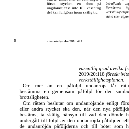
första stycket, en dom på
beträffande un
ungdomstjänst inte till väsentlig
föreskrivna å
del kan fullgöras inom skälig tid
.
verkställighets
stånd eller åtgär
8
Senaste lydelse 2016:491.
2
väsentlig grad avvika 
2019/20:118
föreskrivits
verkställighetsplanen.
Om mer än en påföljd undanröjs får rätt
bestämma en gemensam påföljd för den samla
brottsligheten.
Om rätten beslutar om undanröjande enligt förs
eller andra stycket ska den, när den nya påföljd
bestäms, ta skälig hänsyn till vad den dömde h
undergått till följd av den undanröjda påföljden ell
de undanröjda påföljderna och till böter som h