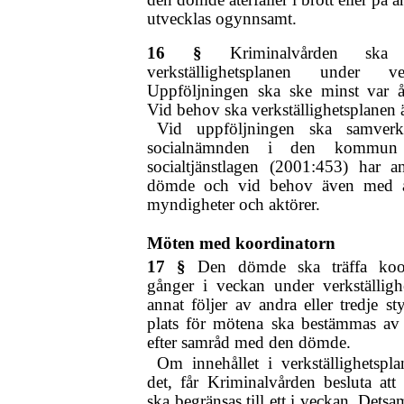
utvecklas ogynnsamt.
16 §
Kriminalvården sk
verkställighetsplanen under verk
Uppföljningen ska ske minst var å
Vid behov ska verkställighetsplanen 
Vid uppföljningen ska samve
socialnämnden i den kommun
socialtjänstlagen (2001:453) har a
dömde och vid behov även med a
myndigheter och aktörer.
Möten med koordinatorn
17 §
Den dömde ska träffa koor
gånger i veckan under verkställigh
annat följer av andra eller tredje s
plats för mötena ska bestämmas av 
efter samråd med den dömde.
Om innehållet i verkställighetspl
det, får Kriminalvården besluta att
ska begränsas till ett i veckan. Dets