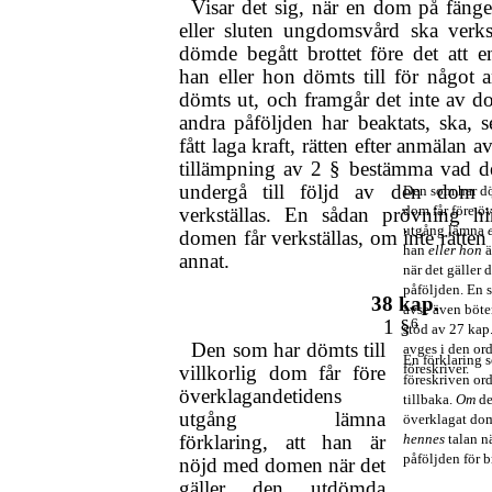
Visar det sig, när en dom på fängel
eller sluten ungdomsvård ska verkst
dömde begått brottet före det att 
han eller hon dömts till för något a
dömts ut, och framgår det inte av d
andra påföljden har beaktats, ska,
fått laga kraft, rätten efter anmälan 
tillämpning av 2 § bestämma vad 
undergå till följd av den dom 
Den som har döm
dom får före ö
verkställas. En sådan prövning hin
utgång lämna
domen får verkställas, om inte rätten
han
eller hon
annat.
när det gäller
påföljden. En 
38 kap.
avse även böte
1 §
6
stöd av 27 kap.
Den som har dömts till
avges i den or
En förklaring 
föreskriver.
villkorlig dom får före
föreskriven ord
överklagandetidens
tillbaka.
Om
d
utgång lämna
överklagat do
förklaring, att han är
hennes
talan n
påföljden för b
nöjd med domen när det
gäller den utdömda