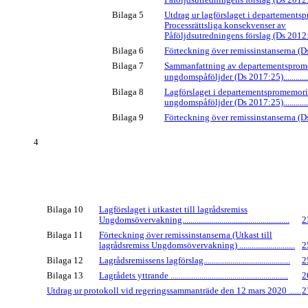
Bilaga 5
Utdrag ur lagförslaget i departement
Processrättsliga konsekvenser av
Påföljdsutredningens förslag (Ds 2012:54) ..
Bilaga 6
Förteckning över remissinstanserna (Ds 2
Bilaga 7
Sammanfattning av departementspro
ungdomspåföljder (Ds 2017:25)...................
Bilaga 8
Lagförslaget i departementspromemor
ungdomspåföljder (Ds 2017:25)...................
Bilaga 9
Förteckning över remissinstanserna (Ds 2
4
Bilaga 10
Lagförslaget i utkastet till lagrådsremiss
Ungdomsövervakning....................................................
2
Bilaga 11
Förteckning över remissinstanserna (Utkast till
lagrådsremiss Ungdomsövervakning) ...........................
2
Bilaga 12
Lagrådsremissens lagförslag..........................................
2
Bilaga 13
Lagrådets yttrande .........................................................
2
Utdrag ur protokoll vid regeringssammanträde den 12 mars 2020 ......
2