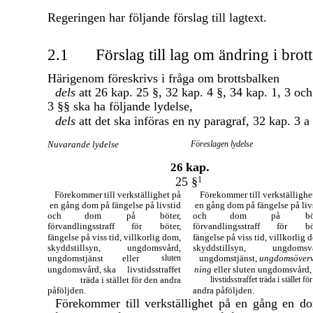
Regeringen har följande förslag till lagtext.
2.1
Förslag till lag om ändring i brot
Härigenom föreskrivs i fråga om brottsbalken
dels
att 26 kap. 25 §, 32 kap. 4 §, 34 kap. 1, 3 oc
3 §§ ska ha följande lydelse,
dels
att det ska införas en ny paragraf, 32 kap. 3 a
Nuvarande lydelse
Föreslagen lydelse
kap.
26
25 §
1
Förekommer till verkställighet på
Förekommer till verkställighe
en gång dom på fängelse på livstid
en gång dom på fängelse på liv
och
dom
på
böter,
och
dom
på
bö
förvandlingsstraff
för
böter,
förvandlingsstraff
för
bö
fängelse på viss tid, villkorlig dom,
fängelse på viss tid, villkorlig 
skyddstillsyn,
ungdomsvård,
skyddstillsyn,
ungdomsvå
ungdomstjänst
eller
sluten
ungdomstjänst,
ungdomsöverv
ungdomsvård, ska
livstidsstraffet
ning
eller sluten ungdomsvård,
träda i stället för den andra
livstidsstraffet träda i stället fö
påföljden.
andra påföljden.
Förekommer till verkställighet på en gång en d