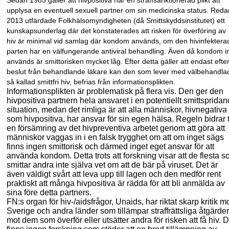
Sedan 1985 gäller att hivpositiva har en straffsanktionerad plikt att
upplysa en eventuell sexuell partner om sin medicinska status. Reda
2013 utfärdade Folkhälsomyndigheten (då Smittskyddsinstitutet) ett
kunskapsunderlag där det konstaterades att risken för överföring av
hiv är minimal vid samlag där kondom används, om den hivinfektera
parten har en välfungerande antiviral behandling. Även då kondom i
används är smittorisken mycket låg. Efter detta gäller att endast efte
beslut från behandlande läkare kan den som lever med välbehandla
så kallad smittfri hiv, befrias från informa
tionsplikten.
Informationsplikten är problematisk på flera vis. Den ger den
hivpositiva partnern hela ansvaret i en potentiellt smittsprida
situation, medan det rimliga är att alla människor, hivnegativa
som hivpositiva, har ansvar för sin egen hälsa. Regeln bidrar ti
en försämring av det hivpreventiva arbetet genom att göra att
människor vaggas in i en falsk trygghet om att om inget sägs
finns ingen smittorisk och därmed inget eget ansvar för att
använda kondom. Detta trots att forskning visar att de flesta 
smittar andra inte själva vet om att de bär på viruset. Det är
även väldigt svårt att leva upp till lagen
och den medför rent
praktiskt att många hivpositiva är rädda för att bli anmälda av
sina före detta partners.
FN:s organ för hiv-/aidsfrågor
,
Unaids
,
har riktat skarp kritik m
Sverige och andra länder som tillämpar straffrättsliga åtgärder
mot dem som överför eller utsätter andra för risken att få hiv. D