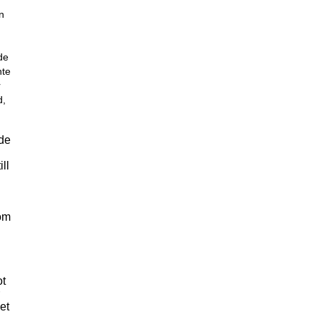
n
de
nte
r
d,
nde
ll
som
ot
et