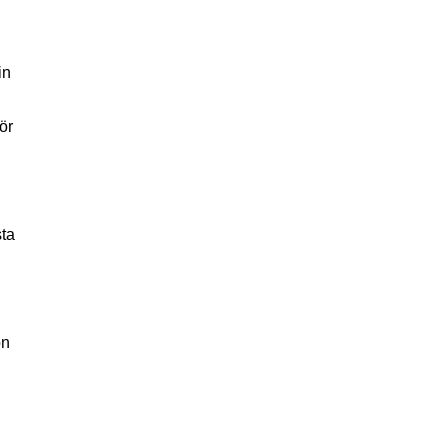
in
ör
sta
on