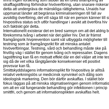
finns ingen forskning som stöder att en bred tillämpning av
strafflagstiftning förhindrar hivöverföring, utan snarare riskerar
detta att undergräva de mänskliga rättigheterna. Unaids har
uppmanat länder att begränsa kriminaliseringen till fall av
avsiktlig överföring, det vill säga till när en person känner till s
hivpositiva status och utför handlingar i avsikt att överföra hiv
och faktiskt gör detta.
Internationellt existerar det en bred samsyn om att det aldrig b
förekomma tvång i arbetet när det gäller hiv. Det är främst
framgångsrik hivprevention samt väl utbyggda möjligheter till
testning som är framgångsrikt för att minska antalet
hivöverföringar. Testning, vård och behandling måste ske på
frivillig väg i
stället för genom tvång och repressalier. Dagens
lagstiftning kan få en motsatt effekt där en del väljer att inte te
sig då de vet vilka långtgående konsekvenser ett positivt
provsvar kan få.
Smittskyddslagens informationsplikt för hivpositiva är alltså
relativt verkningslös ur medicinsk synvinkel och dålig som
ideologisk markering. Den bör därför avskaffas. I
stället bör
fokus läggas på att minska stigmatiseringen genom informati
om att en väl fungerande behandling gör infektionen i princip
smittfri, och genom att informations
plikten avskaffas helt.