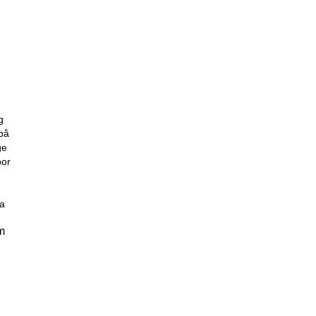
g
 på
ge
bor
ga
m