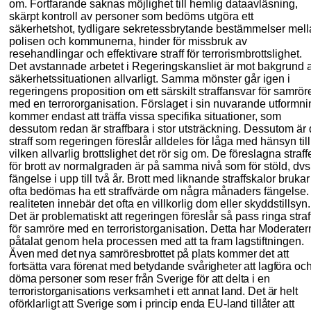
om. Fortfarande saknas möjlighet till hemlig dataavläsning,
skärpt kontroll av personer
som bedöms utgöra ett
säkerhetshot, tydligare sekretessbrytande bestämmelser mel
polisen och kommunerna, hinder för missbruk av
resehandlingar och effektivare straff för terrorismbrottslighet.
Det avstannade arbetet i
R
egeringskansliet är mot bakgrund 
säkerhetssituationen allvarligt. Samma mönster går igen i
regeringens proposition om ett särskilt straffansvar för samrör
med en terrororganisation. Förslaget i sin nuvarande utformni
kommer endast att träffa vissa specifika situationer, som
dessutom redan är straffbara i stor utsträckning. Dessutom är
straff som regeringen föreslår alldeles för låga med hänsyn till
vilken allvarlig brottslighet det rör sig om. De föreslagna straff
för brott av normalgraden är på samma nivå som för stöld, d
vs
fängelse i upp till två år. Brott med liknande straffskalor brukar
ofta bedömas ha ett straffvärde om några månaders fängelse. 
realiteten innebär det ofta en villkorlig dom eller skyddstillsyn.
Det är problematiskt att regeringen föreslår så pass ringa straf
för samröre med en terrorist
organisation. Detta har Moderater
påtalat genom hela processen med att ta fram lagstiftningen.
Även med det nya samröresbrottet på plats kommer det att
fortsätta vara förenat med betydande svårigheter att lagföra oc
döma personer som reser från Sverige för att delta i en
terroristorganisations verksamhet i ett annat land. Det är helt
oförklarligt att Sverige som i princip enda EU-land tillåter att