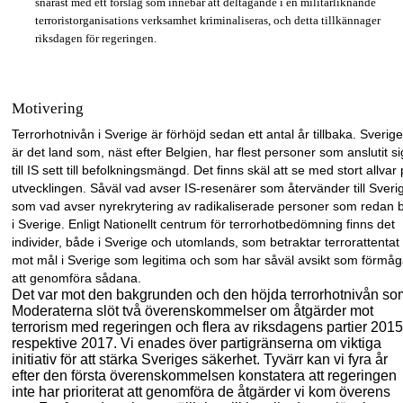
snarast med ett förslag som innebär att deltagande i en militärliknande
terroristorganisations verksamhet kriminaliseras, och detta tillkännager
riksdagen för regeringen.
Motivering
Terrorhotnivån i Sverige är förhöjd sedan ett antal år tillbaka. Sverige
är det land som, näst efter Belgien, har flest personer som anslutit si
till IS sett till befolkningsmängd. Det finns skäl att se med stort allvar
utvecklingen. Såväl vad avser IS-resenärer som återvänder till Sveri
som vad avser nyrekrytering av radikaliserade personer som redan 
i Sverige. Enligt Nationellt centrum för terrorhotbedömning finns det
individer, både i Sverige och utomlands, som betraktar terrorattentat
mot mål i Sverige som legitima och som har såväl avsikt som förmå
att genomföra sådana.
Det var mot den bakgrunden och den höjda terrorhotnivån so
Moderaterna slöt två överenskommelser om åtgärder mot
terrorism med regeringen och flera av riksdagens partier 2015
respektive 2017. Vi enades över partigränserna om viktiga
initiativ för att stärka Sveriges säkerhet. Tyvärr kan vi fyra år
efter den första överenskommelsen konstatera att regeringen
inte har prioriterat att genomföra de åtgärder vi kom överens