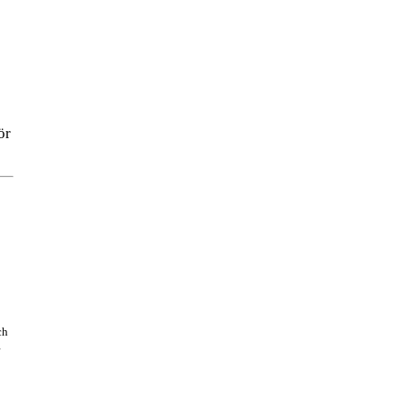
ör
ch
r