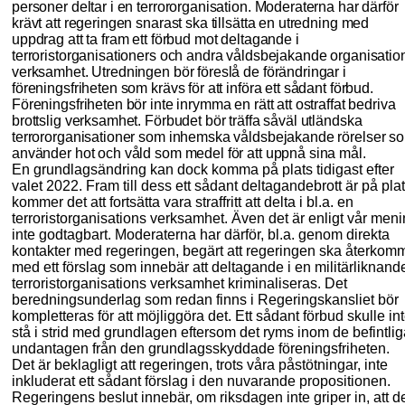
personer deltar i en terrororganisation. Moderaterna har därför
krävt att regeringen snarast ska tillsätta en utredning med
uppdrag att ta fram ett förbud mot deltagande i
terroristorganisationers och andra våldsbejakande organisa
tio
verksamhet. Utredningen bör föreslå de förändringar i
föreningsfriheten som krävs för att införa ett sådant förbud.
Föreningsfriheten bör inte inrymma en rätt att ostraffat bedriva
brottslig verksamhet. Förbudet bör träffa såväl utländska
terrororganisationer som inhemska våldsbejakande rörelser s
använder hot och våld som medel för att uppnå sina mål.
En grundlagsändring kan dock komma på plats tidigast efter
valet 2022. Fram till dess ett sådant deltagandebrott är på pla
kommer det att fortsätta vara straffritt att delta i bl
.a.
en
terroristorganisations verksamhet. Även det är enligt vår men
inte godtagbart. Moderaterna har därför,
bl.a.
genom direkta
kontakter med regeringen, begärt att regeringen ska återkom
med ett förslag som innebär att deltagande i en militärliknand
terroristorganisations verksamhet kriminaliseras. Det
berednings
underlag som redan finns i
R
egeringskansliet
bör
kompletteras för att möjliggöra det. Ett sådant förbud skulle in
stå i strid med grundlagen
eftersom
det ryms inom de befintlig
undantagen från den grundlagsskyddade föreningsfriheten.
Det är beklagligt att regeringen, trots våra påstötningar, inte
inkluderat ett sådant förslag i den nuvarande propositionen.
Regeringens beslut innebär, om riksdagen inte griper in, att d