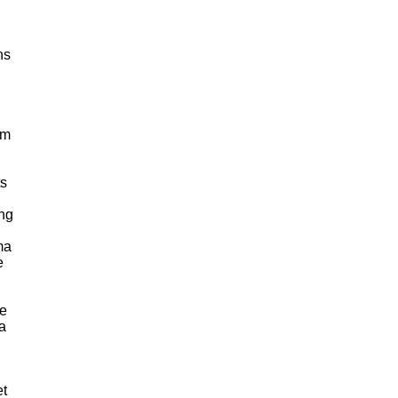
ns
om
ts
ing
ma
e
te
a
et