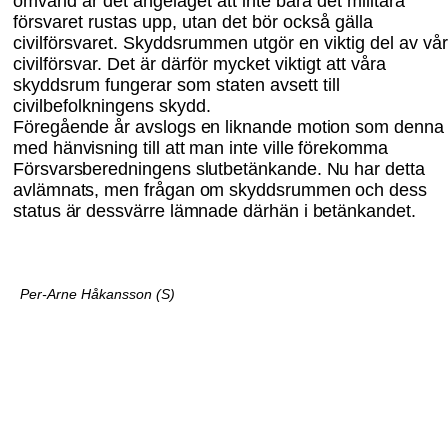
omvärld är det angeläget att inte bara det militära
försvaret rustas upp, utan det bör också gälla
civilförsvaret. Skydds
rummen utgör en viktig del av vår
civilförsvar. Det är därför mycket viktigt att våra
skyddsrum fungerar som staten avsett till
civilbefolkningens skydd.
Föregående år avslogs en liknande motion som denna
med hänvisning till att man inte ville förekomma
Försvarsberedningens slutbetänkande. Nu har detta
avlämnats, men frågan om skyddsrummen och dess
status är dessvärre lämnade därhän i betänkandet.
Per-Arne Håkansson (S)