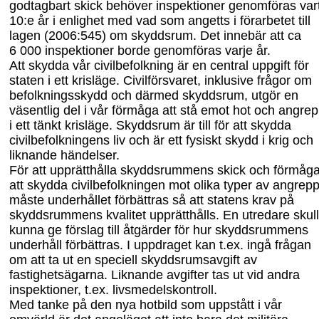
godtagbart skick behöver inspektioner genomföras var
10:e år i enlighet med vad som angetts i förarbetet till
lagen (2006:545) om skydds
rum. Det innebär att ca
6
000 inspektioner borde genomföras varje år.
Att skydda vår civilbefolkning är en central uppgift för
staten i ett krisläge. Civil
försvaret, inklusive frågor om
befolkningsskydd och därmed skyddsrum, utgör en
väsentlig del i vår förmåga att stå emot hot och angre
i ett tänkt krisläge. Skyddsrum
är till för att skydda
civilbefolkningens liv och är ett fysiskt skydd i krig och
liknande händelser.
För att upprätthålla skyddsrummens skick och förmåg
att skydda civilbefolkningen mot olika typer av angrep
måste underhållet förbättras så att statens krav på
skydds
rummens kvalitet upprätthålls. En utredare skul
kunna ge förslag till åtgärder för hur skyddsrummens
underhåll förbättras. I uppdraget kan t.ex. ingå frågan
om att ta ut en speciell skyddsrumsavgift av
fastighetsägarna. Liknande avgifter tas ut vid andra
inspektioner, t.ex. livsmedelskontroll.
Med tanke på den nya hotbild som uppstått i vår