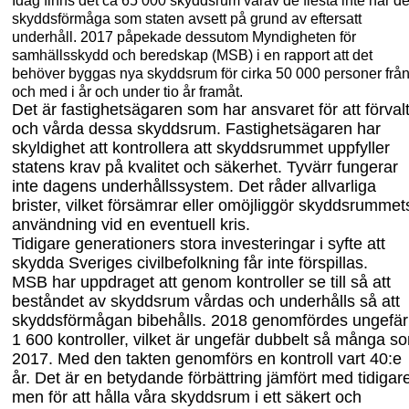
Idag finns det ca 65
000 skyddsrum varav de flesta inte har d
skyddsförmåga som staten avsett på grund av eftersatt
underhåll. 2017 påpekade dessutom Myndigheten för
s
amhällsskydd och
b
eredskap (MSB) i en rapport att det
behöver byggas nya skyddsrum för cirka 50
000 personer frå
och med i år och under tio år framåt.
Det är fastighetsägaren som har ansvaret för att förval
och vårda dessa skyddsrum. Fastighetsägaren har
skyldighet att kontrollera att skyddsrummet uppfyller
statens krav på kvalitet och säkerhet. Tyvärr fungerar
inte dagens underhållssystem. Det råder allvarliga
brister, vilket försämrar eller omöjliggör skyddsrummet
användning vid en eventuell kris.
Tidigare generationers stora investeringar i syfte att
skydda Sveriges civilbefolkning får inte förspillas.
MSB har uppdraget att genom kontroller se till så att
beståndet av skyddsrum vårdas och underhålls så att
skyddsförmågan bibehålls. 2018 genomfördes ungefär
1
600 kontroller, vilket är ungefär dubbelt så många s
2017. Med den takten genomförs en kontroll vart 40:e
år. Det är en betydande förbättring jämfört med tidigar
men för att hålla våra skyddsrum i ett säkert och