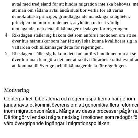
avtal med tredjeland för att hindra migration inte ska behövas, m
att man om sådana avtal ändå sluts bör verka för att värna
demokratiska principer, grundläggande mänskliga rättigheter,
principen om non-refoulement, asylrätten och ett värdigt
mottagande, och detta tillkännager riksdagen för regeringen.
Riksdagen ställer sig bakom det som anförs i motionen om att se
över hur människor som har fått asyl ska kunna kvalificera sig in 
välfärden och tillkännager detta för regeringen.
Riksdagen ställer sig bakom det som anförs i motionen om att se
över hur man kan göra det mer attraktivt för arbetskraftsinvandra
att komma till Sverige och tillkännager detta för regeringen.
Motivering
Centerpartiet, Liberalerna och regeringspartierna har
genom
januariavtalet
kommit överens om att genomföra flera reforme
inom migrationsområdet. Många av dessa processer pågår nu
Därför gör vi
endast
några nedslag
i motionen
som redogör fö
våra övergripande ingångar i migrationspolitiken
.