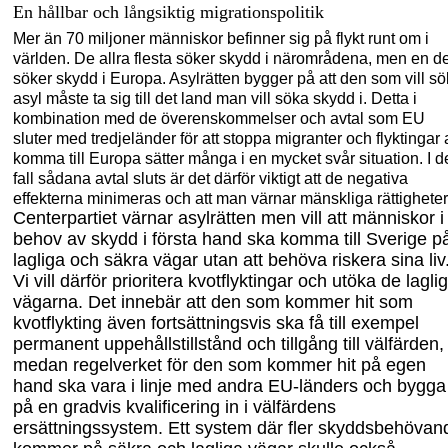
En hållbar och långsiktig migrationspolitik
Mer än 70
miljoner människor befinner sig på flykt runt om i
världen.
De
allra
flesta söker skydd i närområdena
, men
en de
söker
skydd i Europa.
Asylrätten bygger på att den som vill s
asyl måste ta sig till det land man vill söka skydd i. Detta i
kombina
tion med de överenskommelser och avtal som EU
sluter med tredjeländer för att stoppa migranter och flyktingar a
komma till E
uropa
sätter många i en mycket svår situation.
I d
fall sådana avtal sluts är det därför
viktigt att
de
negativa
effekterna
minimeras och att man värnar mänskliga rättigheter
Centerpartiet värnar asylrätten men vill att människor i
behov av skydd i första hand ska komma till Sverige p
lagliga och säkra vägar
utan att behöva riskera sina liv
Vi vill därför prioritera kvotflyktingar och utöka de lagli
vägarna.
Det innebär att den som kommer hit som
kvotflykting även fortsättningsvis ska få
till exempel
permanent uppehållstillstånd
och tillgång till välfärden
,
medan regelverket för de
n
som kommer hit på egen
hand
ska vara i linje med
andra EU-länder
s
och
bygga
på
en gradvis kvalifice
ring
in i välfärden
s
ersättningssystem
. Ett system där fler
skyddsbehövan