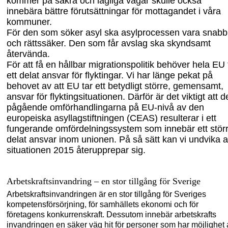
kommer på säkra och lagliga vägar skulle också
innebära bättre förutsättningar för mottagandet i våra
kommuner.
För de
n som
söker asyl ska asylprocessen vara snabb
och rättssäker. Den som får avslag ska skyndsamt
återvända.
För att få en hållbar migrationspolitik behöver
hela EU
ett
delat ansvar för flyk
tingar
. Vi har länge pekat på
behovet av att EU tar ett betydligt större, gemensamt,
ansvar för flyktingsituationen. Därför är det viktigt att d
pågående omför
handlingarna på EU-nivå av den
europeiska asyllagstiftningen (CEAS) resulterar i ett
fungerande omfördelningssystem som innebär ett stör
delat ansvar inom unionen. På så sätt kan vi undvika a
situationen 2015 återupprepar sig.
Arbetskraftsinvandring – en stor tillgång för Sverige
Arbetskraftsinvandringen är en stor tillgång för Sveriges
kompetensförsörjning, för samhällets ekonomi och för
företagens konkurrenskraft. Dessutom innebär arbetskrafts
invandringen en säker väg hit för personer som har möjlighet a