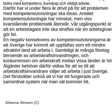
bidra med kompetens, kunskap och viktigt arbete.
Därför har vi under flera år drivit på för att problemen
med kompetensutvisningar ska lösas. Antalet
kompetensutvisninga
r har minskat
, men
viss
kvarstående problematik
återstår
. Vår utgångspunkt
är
att en arbetstagare inte ska straffas när en arbetsgivar
gör fel.
En negativ konsekvens av
kompetens
utvisningarna är
att Sverige
har kommit att
uppfattas som ett mindre
attraktivt land att arbeta i. Samtidigt är många företag
beroende av arbetskraftsinvandringen
,
och
konkurrensen om
arbetskraft mellan vissa länder
är hö
Åtgärder behöver därför vidtas
för att se till att
arbetskraftsinvandrare
v
äljer att arbeta i just Sverige
.
Det förutsätter också att vi har ett fungerade och
samordnat system när man
väl
kommer hit.
Johanna Jönsson (C)