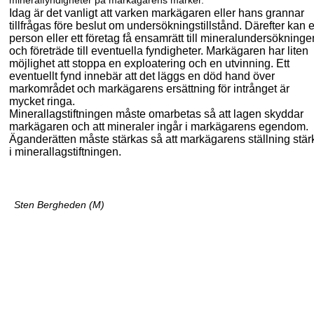
mineralfyndigheter på markägarens marker.
Idag är det vanligt att varken markägaren eller hans grannar
tillfrågas före beslut om undersökningstillstånd. Därefter kan 
person eller
ett
företag få ensamrätt till mineral
undersökninge
och företräde till eventuella fyndigheter. Markägaren har liten
möjlighet att stoppa en exploatering och en utvinning. Ett
eventuellt fynd innebär att det lägg
s
en död hand över
markområdet och markägarens ersättning för intrånget är
mycket ringa.
Minerallagstiftningen måste omarbetas så att lagen skyddar
markägaren och att mineraler ingår i markägarens egendom.
Äganderätten måste stärkas så att markägarens ställning stär
i minerallagstiftningen.
Sten Bergheden (M)