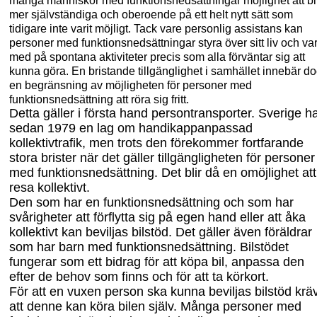
många människor med funktionsnedsättningar möjlighet att bl
mer självständiga och oberoende på ett helt nytt sätt som
tidigare inte varit möjligt. Tack vare personlig assistans kan
personer med
funktionsnedsättningar styra över sitt liv och va
med på spontana aktiviteter precis som alla förväntar sig
att
kunna göra. En bristande tillgänglighet i samhället innebär d
en begränsning av möjligheten för personer med
funktionsnedsättning att röra sig fritt.
Detta gäller i första hand persontransporter. Sverige h
sedan 1979 en lag om handikappanpassad
kollektivtrafik, men trots den förekommer fortfarande
stora brister när det gäller tillgängligheten för personer
med funktionsnedsättning. Det blir då en omöjlighet att
resa kollektivt.
Den som har en funktionsnedsättning och som har
svårigheter att förflytta sig på egen hand eller att åka
kollektivt kan beviljas bilstöd. Det gäller även föräldrar
som har barn med funktionsnedsättning. Bilstödet
fungerar som ett bidrag för att köpa bil, anpassa den
efter de behov som finns och för att ta körkort.
För att en vuxen person ska kunna beviljas bilstöd krä
att denne kan köra bilen själv. Många personer med