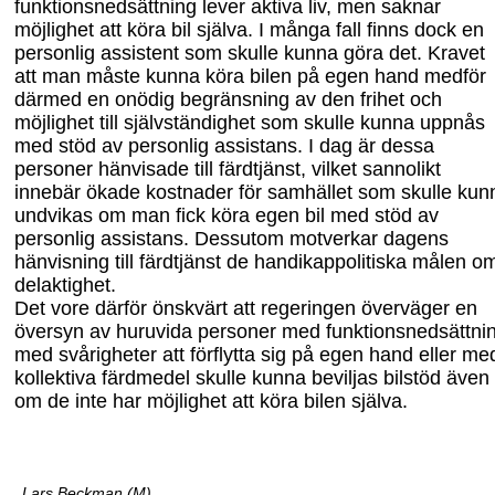
funktionsnedsättning lever aktiva liv, men saknar
möjlighet att köra bil själva. I många fall finns dock en
personlig assistent som skulle kunna göra det. Kravet
att man måste kunna köra bilen på egen hand medför
därmed en onödig begränsning av den frihet och
möjlighet till självständighet som skulle kunna uppnås
med stöd av personlig assistans. I dag är dessa
personer hänvisade till färdtjänst, vilket sannolikt
innebär ökade kostnader för samhället som skulle kun
undvikas om man
fick köra egen bil med stöd av
personlig assistans. Dessutom motverkar dagens
hänvisning till färdtjänst de handikappolitiska målen o
delaktighet.
Det vore därför önskvärt att regeringen överväger en
översyn av huruvida personer med funktionsnedsättni
med svårigheter att förflytta sig på egen hand eller me
kollektiva färdmedel skulle kunna beviljas bilstöd även
om de inte har möjlighet att köra bilen själva.
Lars Beckman (M)