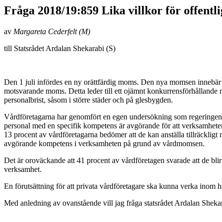
Fråga 2018/19:859 Lika villkor för offentl
av
Margareta Cederfelt (M)
till Statsrådet Ardalan Shekarabi (S)
Den 1 juli infördes en ny orättfärdig moms. Den nya momsen innebär h
motsvarande moms. Detta leder till ett ojämnt konkurrensförhållande me
personalbrist, såsom i större städer och på glesbygden.
Vårdföretagarna har genomfört en egen undersökning som regeringen ri
personal med en specifik kompetens är avgörande för att verksamheten 
13 procent av vårdföretagarna bedömer att de kan anställa tillräckligt
avgörande kompetens i verksamheten på grund av vårdmomsen.
Det är oroväckande att 41 procent av vårdföretagen svarade att de blir
verksamhet.
En förutsättning för att privata vårdföretagare ska kunna verka inom h
Med anledning av ovanstående vill jag fråga statsrådet Ardalan Sheka