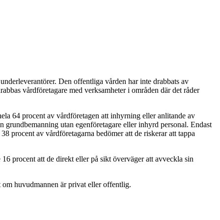
underleverantörer. Den offentliga vården har inte drabbats av
t drabbas vårdföretagare med verksamheter i områden där det råder
la 64 procent av vårdföretagen att inhyrning eller anlitande av
sin grundbemanning utan egenföretagare eller inhyrd personal. Endast
 38 procent av vårdföretagarna bedömer att de riskerar att tappa
 procent att de direkt eller på sikt överväger att avveckla sin
t om huvudmannen är privat eller offentlig.