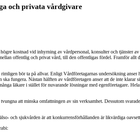
iga och privata vårdgivare
ögre kostnad vid inhyrning av vårdpersonal, konsulter och tjänster av 
llan offentlig och privat vård, till den offentligas fördel. Framför all
mligen bör ta på allvar. Enligt Vårdföretagarnas undersökning anser he
ska fungera. Nästan hälften av vårdföretagen anser att de inte klarar 
 många läkare i stället för nuvarande lösningar med egenföretagare. Hela
 tvungna att minska omfattningen av sin verksamhet. Dessutom svarade 16
älso- och sjukvården är att konkurrensförhållanden är likvärdiga oavset
rabi: