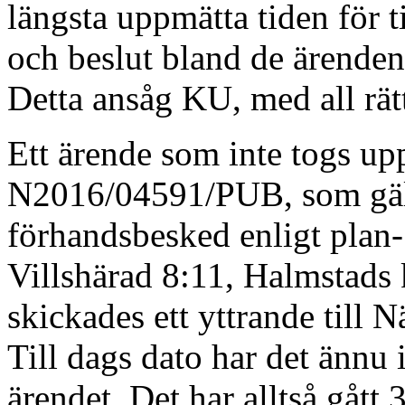
längsta uppmätta tiden för 
och beslut bland de ärende
Detta ansåg KU, med all rätt,
Ett ärende som inte togs up
N2016/04591/PUB, som gäll
förhandsbesked enligt plan
Villshärad 8:11, Halmstad
skickades ett yttrande till 
Till dags dato har det ännu 
ärendet. Det har alltså gått 