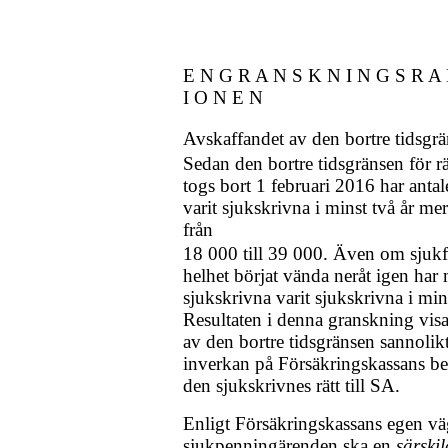
E N G R A N S K N I N G S R A 
I O N E N
Avskaffandet av den bortre tidsgr
Sedan den bortre tidsgränsen för rä
togs bort 1 februari 2016 har anta
varit sjukskrivna i minst två år me
från
18 000 till 39 000. Även om sjuk
helhet börjat vända neråt igen har 
sjukskrivna varit sjukskrivna i mins
Resultaten i denna granskning visa
av den bortre tidsgränsen sannolikt
inverkan på Försäkringskassans be
den sjukskrivnes rätt till SA.
Enligt Försäkringskassans egen vä
sjukpenningärenden ska en
särski