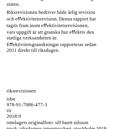
staten.
Riksrevisionen bedriver både årlig revision
och eﬀektivitetsrevision. Denna rapport har
tagits fram inom eﬀektivitetsrevisionen,
vars uppgift är att granska hur eﬀektiv den
statliga verksamheten är.
Eﬀektivitetsgranskningar rapporteras sedan
2011 direkt till riksdagen.
riksrevisionen
isbn
978-91-7086-477-3
rir
2018:9
omslagets originalfoto: ulf huett nilsson
tryck: riksdagens interntryckeri, stockholm 2018