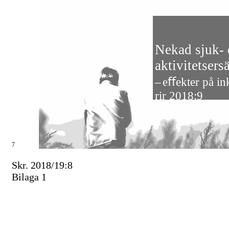
Nekad sjuk-
aktivitetsers
–
eﬀekter på in
rir 2018:9
7
Skr. 2018/19:8
Bilaga 1