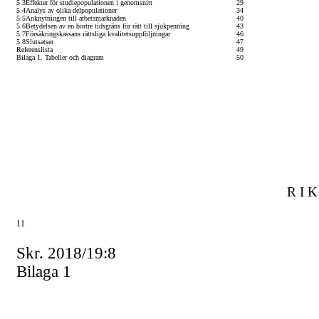
5.3
Effekter för studiepopulationen i genomsnitt
29
5.4
Analys av olika delpopulationer
34
5.5
Anknytningen till arbetsmarknaden
40
5.6
Betydelsen av en bortre tidsgräns för rätt till sjukpenning
43
5.7
Försäkringskassans rättsliga kvalitetsuppföljningar
46
5.8
Slutsatser
47
Referenslista
49
Bilaga 1. Tabeller och diagram
50
R I K
11
Skr. 2018/19:8
Bilaga 1