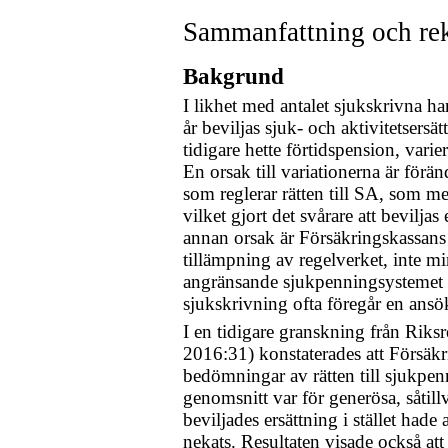
Sammanfattning och r
Bakgrund
I likhet med antalet sjukskrivna ha
år beviljas sjuk- och aktivitetsersä
tidigare hette förtidspension, varier
En orsak till variationerna är förä
som reglerar rätten till SA, som me
vilket gjort det svårare att beviljas
annan orsak är Försäkringskassan
tillämpning av regelverket, inte m
angränsande sjukpenningsystemet 
sjukskrivning ofta föregår en an
I en tidigare granskning från Riks
2016:31) konstaterades att Försäk
bedömningar av rätten till sjukpe
genomsnitt var för generösa, såtil
beviljades ersättning i stället hade
nekats. Resultaten visade också att