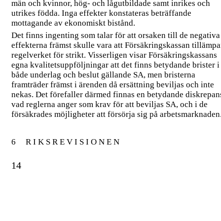
män och kvinnor, hög- och lågutbildade samt inrikes och
utrikes födda. Inga effekter konstateras beträffande
mottagande av ekonomiskt bistånd.
Det finns ingenting som talar för att orsaken till de negativa
effekterna främst skulle vara att Försäkringskassan tillämpa
regelverket för strikt. Visserligen visar Försäkringskassans
egna kvalitetsuppföljningar att det finns betydande brister i
både underlag och beslut gällande SA, men bristerna
framträder främst i ärenden då ersättning beviljas och inte
nekas. Det förefaller därmed finnas en betydande diskrepans
vad reglerna anger som krav för att beviljas SA, och i de
försäkrades möjligheter att försörja sig på arbetsmarknaden
6
R I K S R E V I S I O N E N
14