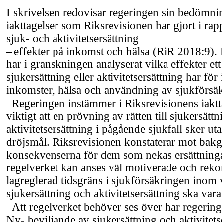
I skrivelsen redovisar regeringen sin bedömni
iakttagelser som Riksrevisionen har gjort i ra
sjuk- och aktivitetsersättning
–
effekter på inkomst och hälsa (RiR 2018:9).
har i granskningen analyserat vilka effekter et
sjukersättning eller aktivitetsersättning har för
inkomster, hälsa och användning av sjukförsä
Regeringen instämmer i Riksrevisionens iaktta
viktigt att en prövning av rätten till sjukersätt
aktivitetsersättning i pågående sjukfall sker ut
dröjsmål. Riksrevisionen konstaterar mot bak
konsekvenserna för dem som nekas ersättningar
regelverket kan anses väl motiverade och re
lagreglerad tidsgräns i sjukförsäkringen inom vi
sjukersättning och aktivitetsersättning ska var
Att regelverket behöver ses över har regering
Ny- beviljande av sjukersättning och aktivitets