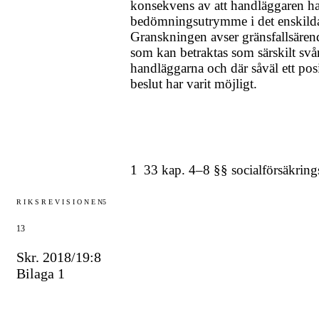
konsekvens av att handläggaren har
bedömningsutrymme i det enskilda 
Granskningen avser gränsfallsären
som kan betraktas som särskilt sv
handläggarna och där såväl ett pos
beslut har varit möjligt.
1
33 kap.
4–8
§§ socialförsäkrin
R I K S R E V I S I O N E N
5
13
Skr. 2018/19:8
Bilaga 1