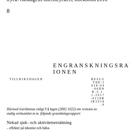
8
E N G R A N S K N I N G S R A 
I O N E N
T I L L R I K S D A G E N
B E S L U
T A D : 2
0 1 8 - 0 4
- 0 6 D N
R : 3 . 1 .
1 - 2 0 1 7
- 0 1 2 8 R
I R 2 0 1 8
: 9
Härmed överlämnas enligt 9 § lagen (2002:1022) om revision av
statlig verksamhet m.m. följande granskningsrapport:
Nekad sjuk- och aktivitetsersättning
– effekter på inkomst och hälsa