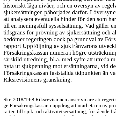
historiskt låga nivåer, och en översyn av regel
sjukersättningen påbörjades därför. I översyn
att analysera eventuella hinder för den som har
till en meningsfull sysselsättning. Vad gäller e
tidsgräns för prövning av sjukersättning och ak
bedömer regeringen dock på grundval av Förs
rapport Uppföljning av sjukfrånvarons utveckl
Försäkringskassan numera i högre utsträckni
särskild utredning, bl.a. med syfte att utreda m
byta ut sjukpenning mot ersättningarna, vid d
Försäkringskassan fastställda tidpunkten än v
Riksrevisionens granskning.
Skr. 2018/19:8 Riksrevisionen anser vidare att regeri
ge Försäkringskassan i uppdrag att utarbeta en ny pro
rätten till sjuk- och aktivitetsersättning, fristående 