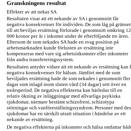
Granskningens resultat
Effekter av att nekas SA
Resultaten visar att ett nekande av SA i genomsnitt får
negativa konsekvenser för individen. De som låg på gränse
till att beviljas ersättning förlorade i genomsnitt omkring 1
000 kronor per år i inkomst under de efterföljande tre åren.
Eftersom de som nekades SA hade en svag position på
arbetsmarknaden kunde förlusten av ersättning inte
kompenseras med vare sig arbetsinkomster eller inkomster
från andra transfereringssystem.
Resultaten antyder vidare att ett nekande av ersättning kan 
negativa konsekvenser för hälsan. Jämfört med de som
beviljades ersättning hade de som nekades i genomsnitt fler
dagar som inlagd inom sluten vård (34 dagar) sett över en
treårsperiod. De negativa effekterna kan härledas till en
relativ ökning av inläggningar med allvarliga psykiska
sjukdomar, närmare bestämt schizofreni, schizotypa
störningar och vanföreställningssyndrom. Personer med de
sjukdomar har en särskilt utsatt situation i händelse av ett
nekande av ersättning.
De negativa effekterna på inkomster och hälsa omfattar båd