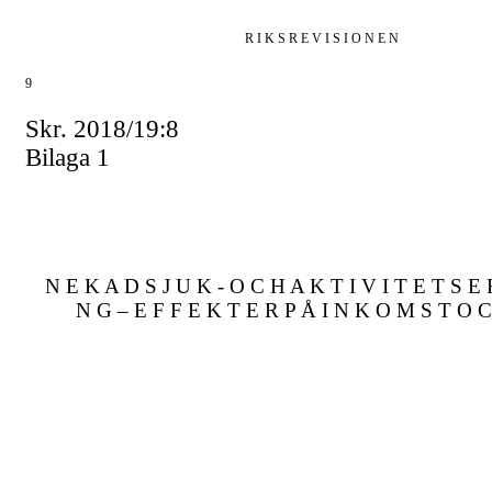
R I K S R E V I S I O N E N
9
Skr. 2018/19:8
Bilaga 1
N E K A D S J U K - O C H A K T I V I T E T S E 
N G – E F F E K T E R P Å I N K O M S T O 