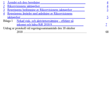
1
Ärendet och dess beredning .............................................................
4
2
Riksrevisionens iakttagelser.............................................................
4
3
Regeringens bedömning av Riksrevisionens iakttagelser ................
5
4
Regeringens åtgärder med anledning av Riksrevisionens
iakttagelser .......................................................................................
5
Bilaga 1
Nekad sjuk- och aktivitetsersättning – effekter på
inkomst och hälsa RiR 2018:9...........................................
7
Utdrag ur protokoll vid regeringssammanträde den 18 oktober
2018 ......................................................................................
68