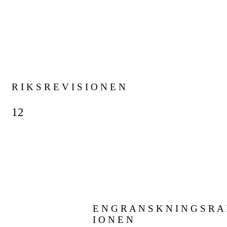
R I K S R E V I S I O N E N
12
E N G R A N S K N I N G S R A 
I O N E N