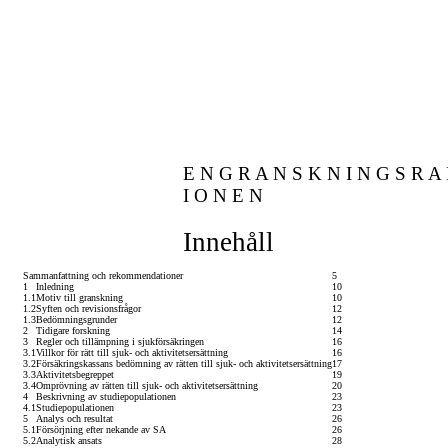
E N G R A N S K N I N G S R A 
I O N E N
Innehåll
Sammanfattning och rekommendationer
5
1
Inledning
10
1.1
Motiv till granskning
10
1.2
Syften och revisionsfrågor
12
1.3
Bedömningsgrunder
12
2
Tidigare forskning
14
3
Regler och tillämpning i sjukförsäkringen
16
3.1
Villkor för rätt till sjuk- och aktivitetsersättning
16
3.2
Försäkringskassans bedömning av rätten till sjuk- och aktivitetsersättning
17
3.3
Aktivitetsbegreppet
19
3.4
Omprövning av rätten till sjuk- och aktivitetsersättning
20
4
Beskrivning av studiepopulationen
23
4.1
Studiepopulationen
23
5
Analys och resultat
26
5.1
Försörjning efter nekande av SA
26
5.2
Analytisk ansats
28