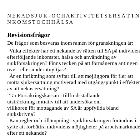
N E K A D S J U K - O C H A K T I V I T E T S E R S Ä T T N 
N K O M S T O C H H Ä L S A
Revisionsfrågor
De frågor som besvaras inom ramen för granskningen är:
Vilka effekter har ett nekande av rätten till SA på individe
efterföljande inkomster, hälsa och användning av
sjukförsäkringen? Finns tecken på att förmånerna antingen
över- eller underutnyttjas?
Är en inriktning som syftar till att möjliggöra för fler att
motta sjukersättning motiverad med utgångspunkt i effekte
av att nekas ersättning?
Tar Försäkringskassan i tillfredsställande
utsträckning initiativ till att undersöka om
villkoren för mottagande av SA är uppfyllda bland
sjukskrivna?
Kan regler och tillämpning i sjukförsäkringen förändras i
syfte att förbättra individens möjligheter på arbetsmarknad
efter ett nekande?