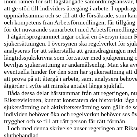
inom ramen för sitt lagstadgade samordningsansvar, 
att ge stöd till individers återgång i arbete. I uppdrage
uppmärksamma och se till att de försäkrade, som kan
och kompetens från Arbetsförmedlingen, får tillgång 
för det nuvarande samarbetet med Arbetsförmedlinge
I åtgärdsprogrammet ingår också en översyn inom R
sjukersättningen. I översynen ska regelverket för sju
analyseras för att säkerställa att gränsdragningen mel
långtidssjukskrivna som fortsätter med sjukpenning o
beviljas sjukersättning är ändamålsenlig. Man ska äv
eventuella hinder för den som har sjukersättning att de
att prova på att återgå i arbete, samt analysera behove
åtgärder i syfte att minska antalet långa sjukfall.
Båda dessa delar härstammar från att regeringen, n
Riksrevisionen, kunnat konstatera det historiskt låga
sjukersättning och aktivitetsersättning som gällt de se
individen behöver öka och regelverket behöver ses öv
trygghet och se till att rätt person får rätt förmån.
I och med denna skrivelse anser regeringen att Riks
slutbehandlad.