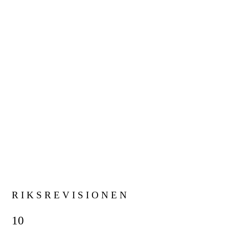
R I K S R E V I S I O N E N
10