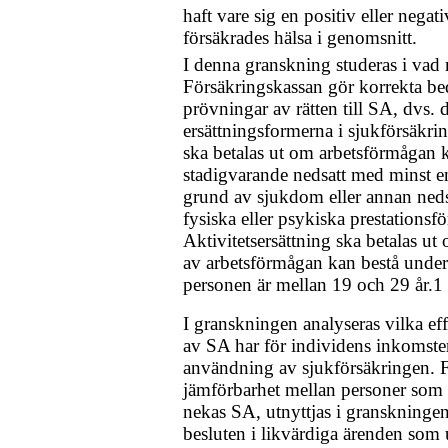
haft vare sig en positiv eller negat
försäkrades hälsa i genomsnitt.
I denna granskning studeras i vad
Försäkringskassan gör korrekta b
prövningar av rätten till SA, dvs.
ersättningsformerna i sjukförsäkri
ska betalas ut om arbetsförmågan 
stadigvarande nedsatt med minst en
grund av sjukdom eller annan ned
fysiska eller psykiska prestations
Aktivitetsersättning ska betalas u
av arbetsförmågan kan bestå under 
personen är mellan 19 och 29 år.
1
I granskningen analyseras vilka ef
av SA har för individens inkomster
användning av sjukförsäkringen. Fö
jämförbarhet mellan personer som b
nekas SA, utnyttjas i granskningen 
besluten i likvärdiga ärenden so