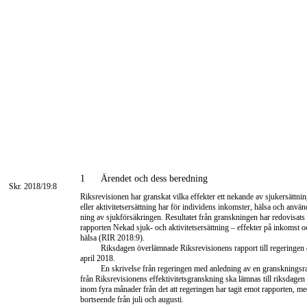
1
Ärendet och dess beredning
Skr. 2018/19:8
Riksrevisionen har granskat vilka effekter ett nekande av sjukersättni
eller aktivitetsersättning har för individens inkomster, hälsa och använ
ning av sjukförsäkringen. Resultatet från granskningen har redovisats 
rapporten Nekad sjuk- och aktivitetsersättning – effekter på inkomst o
hälsa (RIR 2018:9).
Riksdagen överlämnade Riksrevisionens rapport till regeringen
april 2018.
En skrivelse från regeringen med anledning av en granskningsr
från Riksrevisionens effektivitetsgranskning ska lämnas till riksdagen
inom fyra månader från det att regeringen har tagit emot rapporten, m
bortseende från juli och augusti.