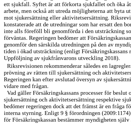
ett sjukfall. Syftet är att förkorta sjukfallet och öka 
arbete, men också att utreda möjligheterna att byta u
mot sjukersättning eller aktivitetsersättning. Riksrev
konstaterade att de utredningar som har ersatt den bo
inte alls föreföll bli genomförda i den utsträckning 
förväntas. Regeringen bedömer att Försäkringskassa
genomför den särskilda utredningen på den av myndig
tiden i ökad utsträckning (enligt Försäkringskassans 
Uppföljning av sjukfrånvarons utveckling 2018).
Riksrevisionen rekommenderar således en lagreglera
prövning av rätten till sjukersättning och aktivitetser
Regeringen kan efter avslutad översyn av sjukersättn
vidare med frågan.
Vad gäller Försäkringskassans processer för beslut o
sjukersättning och aktivitetsersättning respektive sj
bedömer regeringen dock att det främst är en fråga 
interna styrning. Enligt 9 § förordningen (2009:1174
för Försäkringskassan bestämmer myndigheten själv s