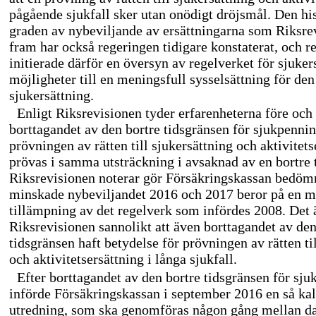
pågående sjukfall sker utan onödigt dröjsmål. Den his
graden av nybeviljande av ersättningarna som Riksrev
fram har också regeringen tidigare konstaterat, och r
initierade därför en översyn av regelverket för sjuker
möjligheter till en meningsfull sysselsättning för de
sjukersättning.
Enligt Riksrevisionen tyder erfarenheterna före och 
borttagandet av den bortre tidsgränsen för sjukpennin
prövningen av rätten till sjukersättning och aktivitets
prövas i samma utsträckning i avsaknad av en bortre
Riksrevisionen noterar gör Försäkringskassan bedömn
minskade nybeviljandet 2016 och 2017 beror på en m
tillämpning av det regelverk som infördes 2008. Det 
Riksrevisionen sannolikt att även borttagandet av den
tidsgränsen haft betydelse för prövningen av rätten ti
och aktivitetsersättning i långa sjukfall.
Efter borttagandet av den bortre tidsgränsen för sj
införde Försäkringskassan i september 2016 en så kal
utredning, som ska genomföras någon gång mellan da