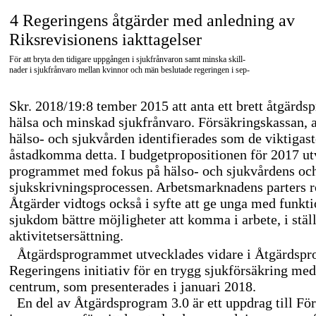
4 Regeringens åtgärder med anledning av
Riksrevisionens iakttagelser
För att bryta den tidigare uppgången i sjukfrånvaron samt minska skill-
nader i sjukfrånvaro mellan kvinnor och män beslutade regeringen i sep-
Skr. 2018/19:8 tember 2015 att anta ett brett åtgärds
hälsa och minskad sjukfrånvaro. Försäkringskassan, 
hälso- och sjukvården identifierades som de viktigaste
åstadkomma detta. I budgetpropositionen för 2017 u
programmet med fokus på hälso- och sjukvårdens och 
sjukskrivningsprocessen. Arbetsmarknadens parters r
Åtgärder vidtogs också i syfte att ge unga med funkti
sjukdom bättre möjligheter att komma i arbete, i ställe
aktivitetsersättning.
Åtgärdsprogrammet utvecklades vidare i Åtgärdspr
Regeringens initiativ för en trygg sjukförsäkring me
centrum, som presenterades i januari 2018.
En del av Åtgärdsprogram 3.0 är ett uppdrag till För