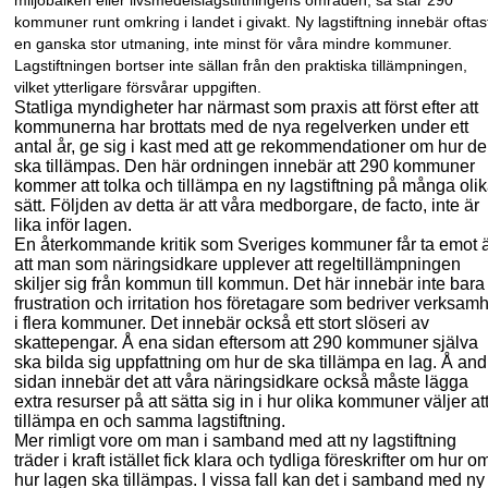
miljöbalken eller livsmedelslagstiftningens områden, så står 290
kommuner runt omkring i landet i givakt. Ny lagstiftning innebär oftas
en ganska stor utmaning, inte minst för våra mindre kommuner.
Lagstiftningen bortser inte sällan från den praktiska tillämpningen,
vilket ytterligare
försvårar uppgiften.
Statliga myndigheter har närmast som praxis att först efter att
kommunerna har brottats med de nya regelverken under ett
antal år, ge sig i kast med att ge rekommendationer om hur de
ska tillämpas. Den här ordningen innebär att 290 kommuner
kommer att tolka och tillämpa en ny lagstiftning på
många
oli
sätt. Följden av detta är att våra medborgare, de facto, inte är
lika inför lagen.
En återkommande kritik som Sveriges kommuner får ta emot 
att man som näringsidkare upplever att regeltillämpningen
skiljer sig från kommun till kommun. Det här innebär inte bara
frustration och irritation hos företagare som bedriver verksam
i flera kommuner. Det innebär också ett stort slöseri av
skattepengar. Å ena sidan eftersom att 290 kommuner själva
ska bilda sig uppfattning om hur de ska tillämpa en lag. Å and
sidan innebär det att våra näringsidkare också måste lägga
extra resurser på att sätta sig i
n i
hur olika kommuner väljer at
tillämpa en och samma lagstiftning.
Mer rimligt vore om man i samband med att ny lagstiftning
träder i kraft istället fick klara och tydliga föreskrifter om hur o
hur lagen ska tillämpas. I vissa fall kan det i samband med ny