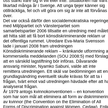
oss starkt vare sig vi vill eller inte. Situationen har varit
likartad många år i Sverige. Att unga tjejer känner sig
otillräckliga, fel och vill göra om sig är inte att förvånas
över.
Det var också därför den socialdemokratiska regering
med Miljöpartiet och Vänsterpartiet som
samarbetspartier 2006 tillsatte en utredning med målet
att hitta sätt att få bort könsdiskriminerande reklam ur
det offentliga rummet. Utredare Eva-Maria Svensson
lade i januari 2008 fram utredningen
Könsdiskriminerande reklam – kränkande utformning 
kommersiella meddelanden (SOU 2008:5) med förslag
att en särskild lagstiftning bör införas. Dåvarande
ansvarig minister, Nyamko Sabuni, valde att inte
remittera utredningen. Ett skäl var bedömningen att en
grundlagsändring eventuellt skulle krävas för att ta i
frågan, tvärt emot vad utredning
en
hävdade efter att h
analyserat frågan.
År 1979 antogs k
vinnokonvention
en
– en konvention
som har som mål att eliminera all form av diskrimineri
av kvinnor
(t
he Convention on the Elimination of All
Forms of Dis
crimination against Women,
Cedaw
).
Enli