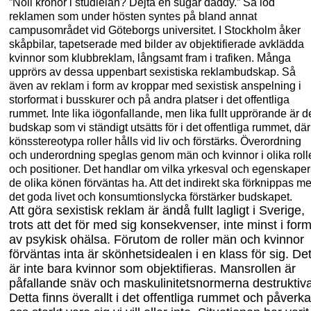
”Noll kronor i studielån? Dejta en sugar daddy.” Så löd
reklamen som under hösten syntes på bland ann
at
campusområdet vid Göteborgs u
niversitet. I Stockholm åker
skåpbilar, tapetserade med bilder av objektifierade avklädda
kvinnor som klubbreklam, långsamt fram i trafiken. Många
upprörs av dessa uppenbart sexistiska reklambudskap. Så
även av reklam i form av kroppar med sexistisk anspelning i
storformat i busskurer och på andra platser i det offentliga
rummet. Inte lika iögonfallande, men lika fullt upprörande är d
budskap som vi ständigt utsätts för i det offentliga rummet, där
könsstereotypa roller hålls vid liv och förstärks. Överordning
och underordning speglas genom män och kvinnor i olika roll
och positioner. Det handlar om vilka yrkesval och egenskaper
de olika könen förväntas ha. Att det indirekt ska förknippas m
det goda livet och konsumtionslycka förstärker budskapet.
Att göra sexistisk reklam är ändå fullt lagligt i Sverige,
trots att det för med sig konsekvenser, inte minst i for
av psykisk ohälsa. Förutom de roller män och kvinnor
förväntas inta är skönhetsidealen i en klass för sig. De
är inte bara kvinnor som objektifieras. Mansrollen är
påfallande snäv och maskulinitetsnormerna destruktiva
Detta finns överallt i det offentliga rummet och påverka