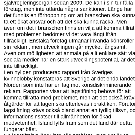
självregleringsorgan sedan 2009. De kan i sin tur fälla
företag, men
inte utfärda några sanktioner.
Länge har
det funnits en förhoppning om att branschen ska kunn
ta ett ökat ansvar och
att det ska kunna räcka. Men
även om det i branschen finns en vilja att komma tillrät
med problemen bedömer vi det vara långt ifrån
tillräckligt. Enstaka företag utmanar invanda könsroller 
sin reklam, men utvecklingen går mycket långsamt.
Även om möjligheten att anmäla på allt enklare sätt vi
sociala medier har en stark utvecklingspotential, är det
inte tillräckligt.
I en nyligen producerad rapport från Sveriges
kvinnolobby konstateras att Sverige är det enda landet
Norden som inte har en lag mot könsdiskriminerande
reklam. Rapporten visar att lagstiftning behövs för att
komma tillrätta med problemet, men att det också kräv
åtgärder för att lagen ska efterlevas i praktiken. Förut
lagstiftning krävs också bland annat en tydlig tillsyn, o
informationsinsatser till allmänheten för
ökad
medvetenhet. Island lyfts fram som det land där detta
fungerar bäst.