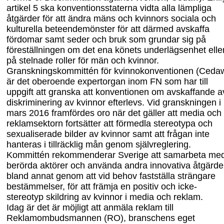
artikel 5 ska konventionsstaterna vidta alla lämpliga
åtgärder
f
ör att ändra mäns och kvinnors sociala och
kulturella beteendemönster för att därmed avskaffa
fördomar samt seder och bruk som grundar sig på
föreställningen om det ena könets underlägsenhet elle
på stelnade roller för män och kvinnor.
Granskningskommittén för k
vinnokonvention
en
(C
eda
är det oberoende expertorgan inom FN som har till
uppgift att granska att konventionen om avskaffande a
diskriminering av kvinnor efterlevs. Vid granskningen i
mars 2016 framfördes oro när det gäller att media och
reklamsektorn fortsätter att förmedla stereotypa och
sexualiserade bilder av kvinnor samt att frågan inte
hanteras i tillräcklig mån genom självreglering.
Kommi
ttén rekommenderar Sverige att s
amarbeta me
berörda aktörer och använda andra innovativa åtgärde
bland annat genom att vid behov fastställa strängare
bestämmelser, för att främja en positiv och icke-
stereotyp skildring av kvinnor i media och reklam.
Idag är det är möjligt att anmäla reklam till
Reklamombudsmannen (RO), branschens eget