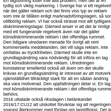
En lagstiftning löser inte alla problem, men det är en
tydlig och viktig markering. I Sverige har vi ett regelver
när det gäller reklam och det finns viss typ av reklam
som inte är tillåten enligt marknadsföringslagen, så s
otillbörlig reklam. Vi har också strävat mot allt tydligare
diskrimineringslagar. Därmed anser vi att det är rimligt
med ett fungerande regelverk även när det gäller
könsdiskriminerande reklam i det offentliga rummet.
Den tidigare utredaren menade för övrigt att rent
kommersiella meddelanden, det vill säga reklam, inte
omfattas av tryckfriheten. Därmed skulle inte en
grundlagsändring vara nödvändig för att införa en lag
mot könsdiskriminerande reklam. Utredningen
konstaterar emellertid också att även om det skulle
krävas en grundlagsändring är intresset av att motver
ojämställdhet tillräckligt stark för att en sådan ändring
ska vara motiverad. Den uppfattningen delar vi. En lag
mot könsdiskriminerande reklam i det offentliga rumme
behövs.
2016 uttalade
också riksdagen i betänkandet
2016/17:
CU
12 att
u
tskottet förväntar sig att regeringen
snarast återkommer med förslag om lagstiftning. Det ä