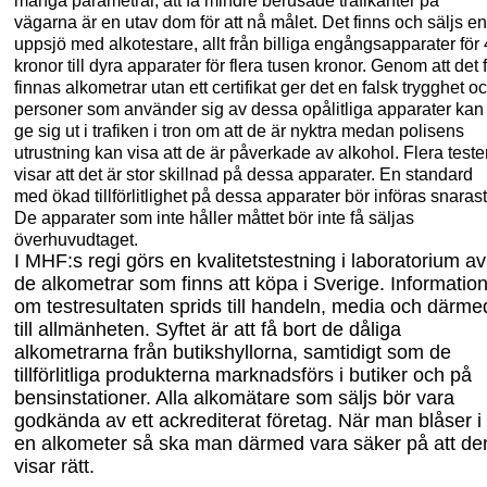
många parametrar, att få mindre berusade trafikanter
på
vägarna
är en
utav dom
för att nå målet. Det fin
ns och säljs en
uppsjö med alko
testare, allt från billiga engångs
apparater
för
kr
onor
till dyra apparater för flera tusen kr
onor
. Genom att det 
fi
nnas
alkometrar utan ett certifikat
ger det en falsk trygghet o
personer som använder sig av
dessa
opålitliga apparater kan
ge sig ut i trafiken i tron om att de är nyktra medan polisens
utrustning
kan
visa att d
e är påverkade av alkohol. Flera teste
visar att det är stor
skillnad på dessa apparater. E
n standard
med
ökad
tillförlitlighet på dessa apparater bör införas snarast
De apparater som inte håller måttet bör inte få sälj
as
överhuvudtaget.
I MHF
:s regi görs en kvalitetstestning i laboratorium av
de alkometrar som finns att köpa i Sverige. Informatio
om testresultaten sprids till handeln, media och
därme
till
allmä
nheten. Syftet är att få bort
de
dåliga
alkometrarna från butikshyllorna, samtidigt som d
e
tillförlitliga produkterna
marknadsförs i b
utiker och på
bensinstationer. Alla
alkomätare som säljs bör vara
godkänd
a
av ett
ackrediterat
företag. När man blåser i
en alkometer så ska man
därmed
va
ra säker på att de
visar rätt.