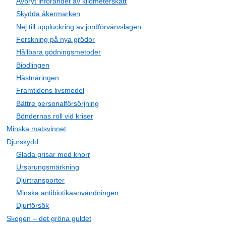
Avbryt införandet av kilometerskatt
Skydda åkermarken
Nej till uppluckring av jordförvärvslagen
Forskning på nya grödor
Hållbara gödningsmetoder
Biodlingen
Hästnäringen
Framtidens livsmedel
Bättre personalförsörjning
Böndernas roll vid kriser
Minska matsvinnet
Djurskydd
Glada grisar med knorr
Ursprungsmärkning
Djurtransporter
Minska antibiotikaanvändningen
Djurförsök
Skogen – det gröna guldet