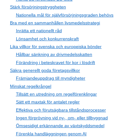
Stärk försörjningstryggheten
Nationella mål för självförsörjningsgraden behövs
Bra med en sammanhållen livsmedelsstrategi
Inrätta ett nationellt råd
Lönsamhet och konkurrenskraft
Lika villkor för svenska och europeiska bönder
Hållbar sänkning av drivmedelsskatten
Förändring i beteskravet för kor i lösdrift
Säkra generellt goda företagsvillkor
Främjandeuppdrag till myndigheter
Minskat regelkrångel
Tillsätt en utredning om regelförenklingar
Sätt ett maxtak för antalet regler
Effektiva och förutsägbara tillståndsprocesser
Ingen förprövning vid ny-, om- eller tillbyggnad
Ömsesidigt erkännande av växtskyddsmedel
Förenkla handläggningen genom AI