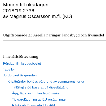
Motion till riksdagen
2018/19:2736
av Magnus Oscarsson m.fl. (KD)
Utgiftsområde 23 Areella näringar, landsbygd och livsmedel
Innehållsförteckning
Förslag till riksdagsbeslut
Tabeller
Jordbruket är grunden
Krisåtgärder behövs på grund av sommarens torka
Tillfälligt stöd baserat på dieselåtgång
Ägg, fågel och frilandsgrönsaker
Tidigareläggning av EU-ersättningar
Ränta på försenade EU-stöd