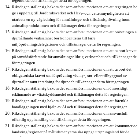
regelbörda och tillkännager detta för regeringen.
Riksdagen ställer sig bakom det som anförs i motionen om att regeringen b
ge i uppdrag till Jordbruksverket och Hav
s
- och vattenmyndigheten att
utarbeta en ny vägledning för anmälnings- och tillståndsprövning inom
animalieproduktionen och tillkännager detta för regeringen.
Riksdagen ställer sig bakom det som anförs i motionen om att prövningen 
djurhållande verksamhet bör koncentreras till färre
miljöprövningsdelegationer och tillkännager detta för regeringen.
Riksdagen ställer sig bakom det som anförs i motionen om att ta bort kravet
på samrådsförfarande för anmälningspliktig verksamhet och tillkännager de
för regeringen.
Riksdagen ställer sig bakom det som anförs i motionen om att ta bort det
obligatoriska kravet om förprövning vid ny-
,
om- eller tillbyggnad av
djurstallar samt inredning för djur och tillkännager detta för regeringen.
Riksdagen ställer sig bakom det som anförs i motionen om ömsesidigt
erkännande av växtskyddsmedel och tillkännager detta för regeringen.
Riksdagen ställer sig bakom det som anförs i motionen om att förenkla
handläggningen med hjälp av AI och tillkännager detta för regeringen.
Riksdagen ställer sig bakom det som anförs i motionen om ansvarsfull
offentlig upphandling och tillkännager detta för regeringen.
Riksdagen ställer sig bakom det som anförs i motionen om att kommuner o
landsting/regioner på måltidsmenyerna ska uppge ursprungsland för de