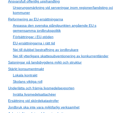
Ansvarsfull offentlig upphandling
Ursprungsmärkning vid serveringar inom regioner/landsting oc
kommuner
Reformering av EU-ersättningarna
Anpassa den svenska ståndpunkten angående EU:s
gemensamma jordbrukspolitik
Förbättringar i EU-stöden
EU-ersättningarna i rätt tid
Nej till dubbel bestraffning av jordbrukare
Nej till ytterligare skattesubventionering av konkurrentländer
Satsningar på landsbygdens miljö och struktur
Stärkt konsumentmakt
Lokala kontrakt
Skolans viktiga roll
Underlätta och främja livsmedelsexporten
Inrätta livsmedelsattachéer
Ersättning vid skördekatastrofer
Jordbruk ska inte vara miljöfarlig verksamhet