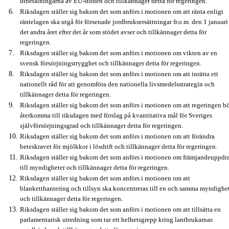
utbetalningarna av EU-stöden och tillkännager detta för regeringen.
Riksdagen ställer sig bakom det som anförs i motionen om att ränta enligt
räntelagen ska utgå för försenade jordbruksersättningar fr.o.m. den 1 januari
det andra året efter det år som stödet avser och tillkännager detta för
regeringen.
Riksdagen ställer sig bakom det som anförs i motionen om vikten av en
svensk försörjningstrygghet och tillkännager detta för regeringen.
Riksdagen ställer sig bakom det som anförs i motionen om att inrätta ett
nationellt råd för att genomföra den nationella livsmedelsstrategin och
tillkännager detta för regeringen.
Riksdagen ställer sig bakom det som anförs i motionen om att regeringen b
återkomma till riksdagen med förslag på kvantitativa mål för Sveriges
självförsörjningsgrad och tillkännager detta för regeringen.
Riksdagen ställer sig bakom det som anförs i motionen om att förändra
beteskravet för mjölkkor i lösdrift och tillkännager detta för regeringen.
Riksdagen ställer sig bakom det som anförs i motionen om främjandeuppdr
till myndigheter och tillkännager detta för regeringen.
Riksdagen ställer sig bakom det som anförs i motionen om att
blanketthantering och tillsyn ska koncentreras till en och samma myndighe
och tillkännager detta för regeringen.
Riksdagen ställer sig bakom det som anförs i motionen om att tillsätta en
parlamentarisk utredning som tar ett helhetsgrepp kring lantbrukarnas