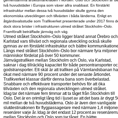
gemensamma arbetsmarknaden i Norden. Oslo och Stockholm är d
två huvudstäder i Europa som växer allra snabbast. En förstärkt
infrastruktur mellan dessa två huvudstäder skulle gynna den
ekonomiska utvecklingen och tillväxten i båda länderna. Enligt en
åtgärds
valsstudie som Trafikverket presenterade under 2017 finns d
dock stora brister i infrastrukturen utmed stråket Stockholm–Oslo.
Framförallt beträffade järnväg och väg.
Utmed stråket Stockholm–Oslo ligger bland annat Örebro och
Karlstad vars tillväxt och regionala utveckling också skulle
gynnas av en förstärkt infrastruktur och bättre kommunikatione
Längs med stråket Stockholm–Oslo bor närmare fyra miljoner
människor fördelat på över 50 kommuner.
Järnvägstrafiken mellan Stockholm och Oslo, via Karlstad,
saknar i dag tillräcklig kapacitet för både persontransporter o
godstransporter. Ett skäl är att trafiken på Värmlandsbanan ha
ökat med närmare 90 procent under det senaste årtiondet.
Trafikverket klassar därför denna bana som överbelastad.
Snabbare och effektivare transporter behövs för att öka
tillväxten och den regionala utvecklingen utmed stråket.
Idag tar det närmare fem timmar att ta tåget från Stockholm till
Oslo. Det är en orimligt lång tid i ljuset av att det bara är drygt 
mil mellan de två huvudstäderna. Oslo är även den vanligaste
slutdestinationen fö
r flygpassagerare med närmare 1,
4 miljone
resenärer varje år. Idag är det endast 12 procent av resenärern
mellan Stockholm och Oslo som tar tåget. En bättre