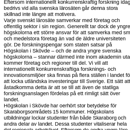
Eftersom interna
tionellt konkurrenskraftig forskning ida
bedrivs vid alla svenska lärosäten går denna stora
skillnad inte längre att motivera.
Varje svenskt lärosäte samverkar med företag och
offentlig sektor i sin region. Generellt tar dock de yngr
högskolorna ett större ansvar för att samverka med s
och medelstora företag än vad de äldre universiteten
gör. De forskningspengar som staten satsar på
Högskolan i Skövde – och de andra yngre svenska
högskolorna – stannar därmed inte inom akademin ut
kommer företag och regioner till del. Vi vill att
internationellt konkurrenskraftiga forsknings- och
innovationsmiljöer ska
finnas på flera ställen i landet fö
att locka utländska investeringar till Sverige. Ett sätt at
åstadkomma detta är att se till att även de statliga
forskningsanslagen fördelas på ett rimligt sätt över
landet.
Högskolan i Skövde har oerhört stor betydelse för
Skaraborgsområdets 15 kommuner. Högskolans
utbildningar lockar studenter från både Skaraborg och
andra delar av landet. Dessa studenter vitaliserar hela