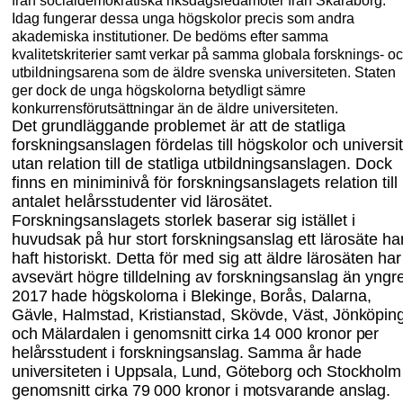
från socialdemokratiska riksdagsledamöter från Skaraborg.
Idag fungerar dessa unga högskolor precis som andra
akademiska institutioner. De bedöms efter samma
kvalitetskriterier samt verkar på samma globala forsknings- o
utbildningsarena som de äldre svenska universiteten. Staten
ger dock de unga högskolorna betydligt sämre
konkurrensförutsättningar än de äldre universiteten.
Det grundläggande problemet är att de statliga
forskningsanslagen fördelas till högskolor och universit
utan relation till de
statliga utbildningsanslagen. D
ock
finns en miniminivå för forskningsanslaget
s
relation till
antalet helårsstudenter vid lärosätet.
Forskningsanslagets storlek baserar sig istället i
huvudsak på hur stort forskningsanslag ett lärosäte ha
haft historiskt. Detta för med sig att äldre lärosäten har
avsevärt högre tilldelning av forskningsanslag än yngr
2017 hade högskolorna i Blekinge, Borås, Dalarna,
Gävle, Halmstad, Kristianstad, Skövde, Väst, Jönköpin
och Mälardalen i genomsni
tt cirka 14
000 kronor per
helårs
student i forskningsanslag. Samma år hade
universiteten i Uppsala, Lund, Göteborg och Stockhol
genomsnitt cirka 79
000 kronor i motsvarande anslag.