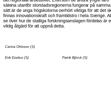
det regionala arbetslivet. Eftersom de andra yngre läro
sätena utanför storstadsregionerna fungerar på samma
sätt är de unga högskolorna oerhört viktiga för att det s
finnas innovationskraft och framtidstro i hela Sverige. At
se över hur de statliga forskningsanslagen fördelas är 
viktig åtgärd för att uppnå detta.
Carina Ohlsson (S)
Erik Ezelius (S)
Patrik Björck (S)