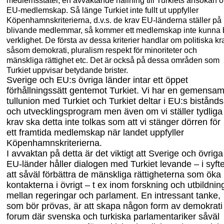
medlemsstater, en avvaktande hållning till Turkiets ansökan 
EU-medlemskap. Så länge Turkiet inte fullt ut uppfyller
Köpenhamnskriterierna, d.v.s. de krav EU-länderna ställer på
blivande medlemmar, så kommer ett medlemskap inte kunna b
verklighet. De första av dessa kriterier handlar om politiska kr
såsom demokrati, pluralism
respekt för minoriteter och
mänskliga rättighet etc. Det är också på dessa områden som
Turkiet uppvisar betydande brister.
Sverige och EU:s övriga länder intar ett öppet
förhållningssätt gentemot Turkiet. Vi har en gemensa
tullunion med Turkiet och Turkiet deltar i EU:s bistånds
och utvecklingsprogram men även om vi ställer tydliga
krav ska detta inte tolkas som att vi stänger dörren för
ett framtida medlemskap när landet uppfyller
Köpenhamnskriterierna.
I avvaktan på detta är det viktigt att Sverige och övriga
EU-länder håller dialogen med Turkiet levande – i syft
att
såväl
förbättra de mänskliga rättigheterna som öka
kontakterna i
övrigt – t
ex inom forskning och utbildnin
mellan regeringar och parlament. En intressant tanke,
som bör prövas, är att skapa någon form av demokrati
forum där svenska och turkiska parlamentariker såväl