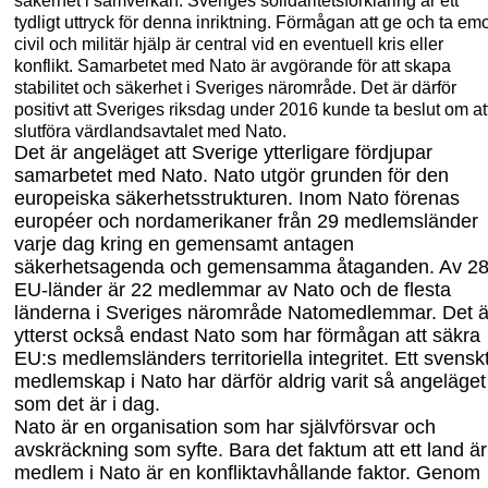
säkerhet i samverkan. Sveriges solidaritetsförklaring är ett
tydligt uttryck för denna inriktning. Förmågan att ge och ta em
civil och militär hjälp är central vid en eventuell kris eller
konflikt. Samarbetet med Nato är avgörande för att skapa
stabilitet och säkerhet i Sveriges närområde. Det är därför
positivt att Sveriges riksdag under 2016 kunde ta beslut om at
slutföra värdlandsavtalet med Nato.
Det är angeläget att Sverige ytterligare fördjupar
samarbetet med Nato. Nato utgör grunden för den
europeiska säkerhetsstrukturen. Inom Nato förenas
européer och nordamerikaner från 29 medlemsländer
varje dag kring en gemensamt antagen
säkerhetsagenda och gemensamma åtaganden. Av 2
EU-länder är 22 medlemmar av Nato och de flesta
länderna i Sveriges närområde Natomedlemmar. Det ä
ytterst också endast Nato som har förmågan att säkra
EU:s medlemsländers territoriella integritet. Ett svensk
medlemskap i Nato har därför aldrig varit så angeläget
som det är i dag.
Nato är en organisation som har självförsvar och
avskräckning som syfte. Bara det faktum att ett land är
medlem i Nato är en konfliktavhållande faktor. Genom