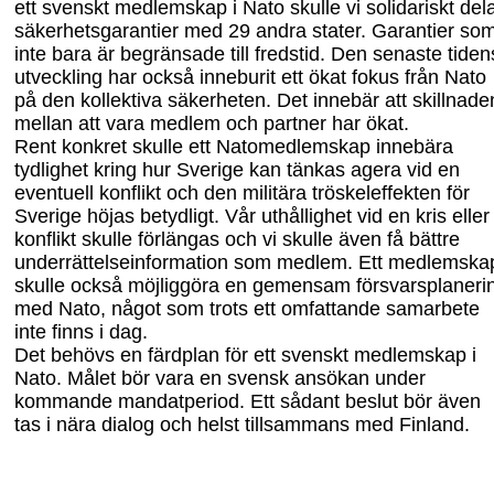
ett svenskt medlemskap i Nato skulle vi solidariskt del
säkerhetsgarantier med 29 andra stater. Garantier so
inte bara är begränsade till fredstid. Den senaste tiden
utveckling har också inneburit ett ökat fokus från Nato
på den kollektiva säkerheten. Det innebär att skillnade
mellan att vara medlem och partner har ökat.
Rent konkret skulle ett Natomedlemskap innebära
tydlighet kring hur Sverige kan tänkas agera vid en
eventuell konflikt och den militära tröskeleffekten för
Sverige höjas betydligt. Vår uthållighet vid en kris eller
konflikt skulle förlängas
och vi skulle även få bättre
underrättelseinformation som medlem. Ett medlemska
skulle också möjliggöra en gemensam försvarsplaneri
med Nato, något som trots ett omfattande samarbete
inte finns i dag.
Det behövs en färdplan för ett sv
enskt medlemskap i
Nato. Målet bö
r
vara
en svensk ansökan under
kommande
mandatperiod. Ett sådant beslut bör även
tas i nära dialog och helst tillsammans med Finland.