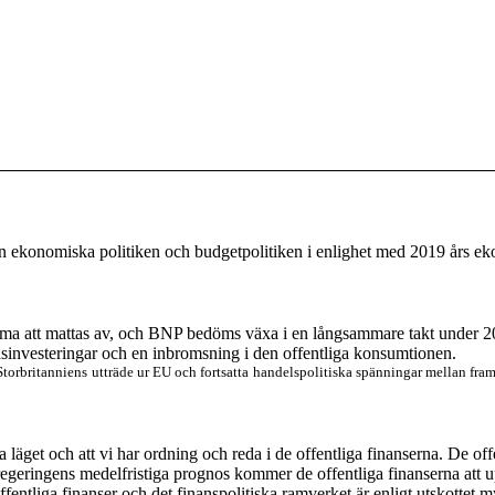
en
ekonomiska politiken och budgetpolitiken i enlighet med 2019 års e
mma att mattas av
,
och BNP bedöms växa i en långsammare takt
under
2
dsinvesteringar och en inbromsning i
den
offentlig
a
konsumtion
en
.
torbritanniens utträde ur EU och fortsatta handelspolitiska spänningar mellan fr
ra läget och att vi har ordning och reda i de offentliga finanserna. De o
igt regeringens medelfristiga prognos kommer de offentliga finanserna a
ntliga finanser och det finanspolitiska ramverket är enligt utskottet m