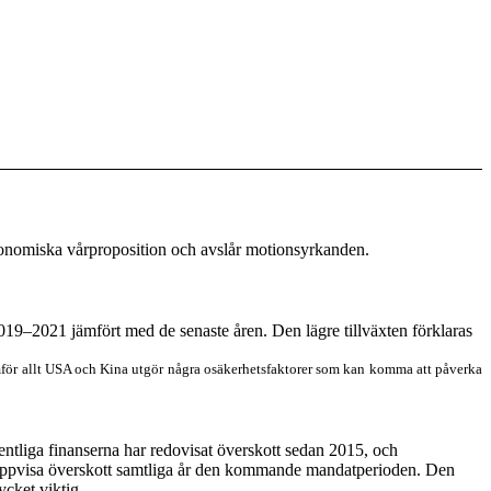
konomiska vårproposition och avslår motionsyrkanden.
019
–
202
1
jämfört med de senaste åren.
Den lägre tillväxten förklaras
amför allt USA och Kina utgör några osäkerhetsfaktorer som kan komma
a
tt påverka
ffentliga finanserna har redovisat överskott sedan 2015
,
och
tt uppvisa överskott samtliga år den kommande mandatperioden. Den
ycket viktig.