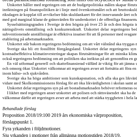
Utskottet håller med regeringen om att de budgetpolitiska målen skapar förutsät
inriktningen på finanspolitiken är i linje med
överskottsmålet och att bruttoskul
riksdagen är koppla
t
till avvikelser från skuldankaret för det innevarande året oc
med god marginal klarar de gränsvärden för underskottet i de offentliga finanserna
S
ysselsättningsgraden i Sverige är den högsta på över 25 år och den högsta
näringslivets omställning och konkurrenskraft. Utskottet delar regeringens b
s
ubventionerade anställningar är effektiva insatser för att få personer med svagar
etablering på arbetsmarknaden.
Utskottet står bakom regeringens bedömning om att vårt välstånd ska tryggas me
Sverige ska bli ett fossilfritt föregångsland
.
Utskottet delar regeringens syn
kostnadseffektiva klimatinvesteringar skapas förutsättningar för att minska klima
också
regeringens bedömning om att
politiken ska inriktas på att genomföra
en g
E
n väl utformad generell och skattefinansierad välfärd är viktig för att jämna
och omsorg ökar. Utskottet välkomnar att regeringen avser att fortsätta
att
föra en
inom hälso- och sjukvården.
Sverige ska ha höga ambitioner som kunskapsnation
,
och alla ska ges likvär
vidare med Skolkommissionens förslag för att öka likvärdig
heten i skolan
samt ar
Utskottet
delar
regeringens syn på att bostadsmarknaden behöver reformeras oc
I likhet med regeringen anser utskottet att polisen och rättsväsendet ska ha de
välkomnar därför att regeringen avser att
arbeta med att
stärka tryggheten i
hela l
Behandlade förslag
Proposition 2018/19:100 2019 års ekonomiska vårproposition
,
förslagspunkt 1
.
Fyra yrkanden i följdmotioner.
Sju
yrkanden i
motion
er
från allmänna motionstiden 2018/19.