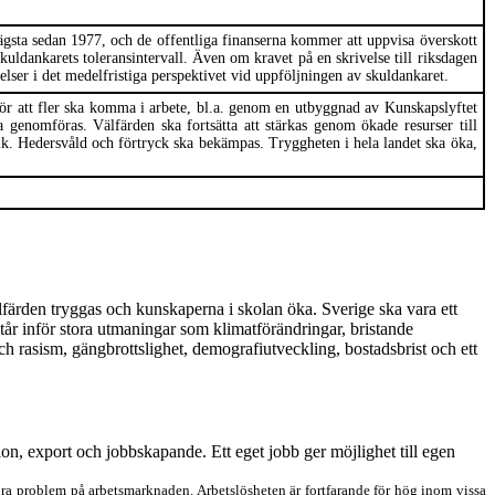
ägsta sedan 1977
,
och de offentliga finanserna kommer att uppvisa överskott
uldankarets toleransintervall.
Även om kravet på en skrivelse till riksdagen
lser i det medelfristiga perspektivet vid uppföljningen av skuldankaret
.
ör att fler ska komma i arbete, bl.a. genom en utbyggnad av Kunskapslyftet
ka genomföras.
Välfärden ska fortsätta att stärkas
genom ökade resurser till
ik
.
Hedersvåld och förtryck ska bekämpas.
Tryggheten i
hela landet
ska öka
,
älfärden
tryggas o
ch kunskaperna i skolan
öka.
Sverige ska vara ett
står inför stora utmaningar som
klimatförändringar, bristande
och rasism, gängbrottslighet, demografi
utveckling
, bostadsbrist och ett
ion, export och jobbskapande. Ett eget jobb ger möjlighet till egen
ra problem på arbetsmarknaden. Arbetslösheten är fortfarande för hög inom vissa