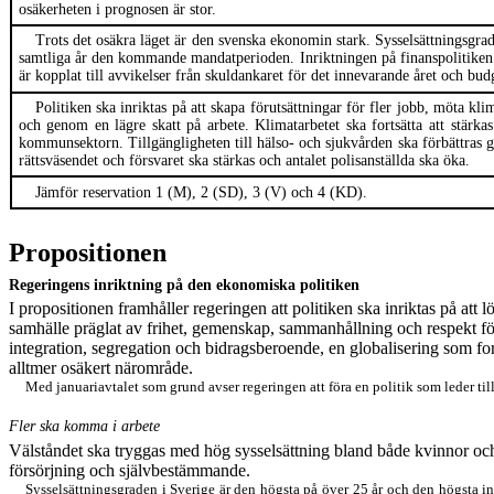
osäkerheten i prognosen är stor.
Trots det osäkra läget
är den
svensk
a
ekonomi
n
stark.
Sysselsättningsgra
samtliga år den kommande mandatperioden. Inriktningen på finanspolitiken 
är koppla
t
till avvikelser från skuldankaret
för
det innevarande året och bud
Politiken ska inriktas på att skapa förutsättningar för fler jobb,
möta
kli
och genom en lägre skatt på arbete. Klimatarbetet ska fortsätta att stärkas 
kommunsektorn. Tillgängligheten till hälso- och sjukvården ska förbättras
rättsväsendet och försvaret
ska stärkas
och antalet polisanställda ska öka.
Jämför reservation 1 (M), 2 (SD), 3 (V) och 4 (KD).
Propositionen
Regeringens
inriktning
på
den ekonomiska politiken
I propositionen framhåll
er
regeringen
att p
olitiken ska inriktas på
att l
samhälle präglat av frihet, gemenskap, sammanhållning och respekt f
integration, segregation och bidragsberoende, en globalisering som for
alltmer osäkert närområde.
Med januariavtalet som grund avser regeringen att föra en politik som leder til
Fler ska komma i arbete
Välståndet ska tryggas med hög sysselsättning bland både kvinnor och m
försörjning och självbestämmande.
Sysselsättningsgraden i Sverige är den högsta på över 25 år och den högsta in