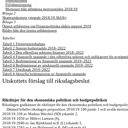
Propositionen
Följdmotionerna
Motioner från allmänna motionstiden 2018/19
Bilaga 2
Skatteutskottets yttrande 2018/19:SkU6y
Bilaga 3
Öppen utfrågning om Finanspolitiska rådets rapport 2019
Bilder från den öppna utfrågningen
Tabeller
Tabell 1 Försörjningsbalans
Tabell 2 Statens budgetsaldo 2018–2022
Tabell 3 Den offentliga sektorns finanser 2018–2022
Tabell 4 Finansiellt sparande i den offentliga sektorn och indikatorer för avstämn
Tabell 5 Bedömningar av finansiellt sparande 2019–2022
Tabell 6 Bedömningar av strukturellt sparande 2019–2022
Tabell 7 Utgiftstak 2019–2022
Tabell 8 Aktuella bedömningar av finansiellt sparande
Utskottets förslag till riksdagsbeslut
Riktlinjer för den ekonomiska politiken och budgetpolitiken
Riksdagen
godkänner de riktlinjer för den ekonomiska politiken och budgetpolit
Därmed bifaller riksdagen proposition 2018/19:100 punkt 1 och avslår motio
2018/19:339 av Markus Wiechel (SD) yrkande 2,
2018/19:1050 av Hillevi Larsson (S),
2018/19:2040 av Jan Björklund m.fl. (L) yrkande 5,
2018/19:2783 av Lars Hjälmered m.fl. (M) yrkande 44,