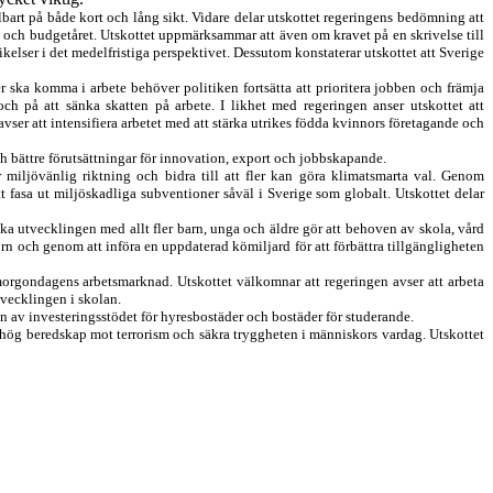
lbart på både kort och lång sikt.
Vidare
delar
utskottet
regeringens bedömning att
 och budgetåret. Utskottet uppmärksammar att även om kravet på en skrivelse till
kelser i det medelfristiga perspektivet.
Dessutom
konstaterar
utskottet
att Sverige
ler ska komma i arbete behöver politiken fortsätta att
prioritera jobben och främja
och på att sänka skatten på arbete. I likhet med regeringen anser utskottet att
avser att intensifiera arbetet med att stärka utrikes födda kvinnors företagande och
h bättre förutsättningar för innovation, export och jobbskapande.
 miljövänlig riktning och bidra till att fler kan göra klimatsmarta val. Genom
tt
fasa ut miljöskadliga subventioner såväl i Sverige
s
om globalt. Utskottet delar
ska utvecklingen med allt fler barn, unga och äldre gör att behoven av skola, vård
rn och genom att införa en uppdaterad kömiljard för att förbättra tillgängligheten
 morgondagens arbetsmarknad. Utskottet
välkomnar
att regeringen avser att arbeta
veckling
en
i skolan
.
n av investeringsstödet för hyresbostäder och bostäder för studerande.
 hög beredskap mot terrorism och säkra tryggheten i människors vardag.
Utskottet