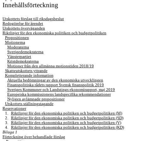
Innehållsförteckning
Utskottets förslag till riksdagsbeslut
Redogörelse för ärendet
Utskottets överväganden
Riktlinjer för den ekonomiska politiken och budgetpolitiken
Propositionen
Motionerna
Moderaterna
Sverigedemokraterna
Vänsterpartiet
Kristdemokraterna
Motioner från den allmänna motionstiden 2018/19
Skatteutskottets yttrande
Kompletterande information
Aktuella bedömningar av den ekonomiska utvecklingen
Finanspolitiska rådets rapport Svensk finanspolitik 2019
Sveriges Kommuner och Landstings ekonomirapport, maj 2019
Europeiska kommissionens landspecifika rekommendationer
Nyligen avlämnade propositioner
Utskottets ställningstagande
Reservationer
1.
Riktlinjer för den ekonomiska politiken och budgetpolitiken (M)
2.
Riktlinjer för den ekonomiska politiken och budgetpolitiken (SD)
3.
Riktlinjer för den ekonomiska politiken och budgetpolitiken (V)
4.
Riktlinjer för den ekonomiska politiken och budgetpolitiken (KD)
Bilaga 1
Förteckning över behandlade förslag