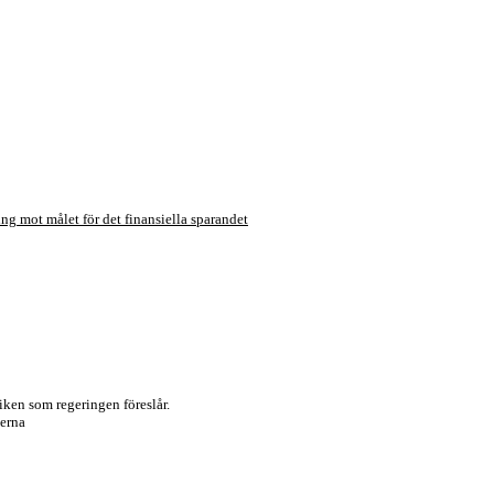
ing mot målet för det finansiella sparandet
iken som regeringen föreslår.
nerna