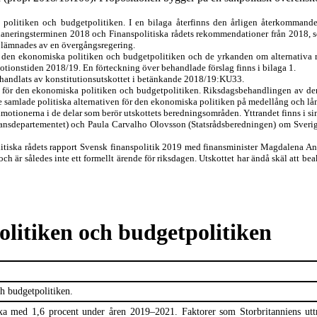
a politiken och budgetpolitiken. I en bilaga återfinns den årligen återkommande
lanerings
terminen 2018 och Finanspolitiska rådets rekommendationer från 2018
,
s
9
lämnades av en övergångsregering.
ör den ekonomiska politiken och budgetpolitiken och de
yrkanden om alternativa r
motionstiden 201
8
/1
9
.
En förteckning över be
handlade förslag finns i bilaga
1.
ehandlats av konstitutionsutskottet i betänkande
2018/19:KU
33
.
injerna för den ekonomiska politiken och budgetpolitiken. Riksdagsbehandlingen 
amlade politiska alternativen för den ekonomiska politiken på medellång och lån
jdmotionerna i de
delar som berör utskottets beredningsområden.
Yttrandet finns i s
ansdepartementet
)
och Paula
Carvalho Olovsson
(
Statsrådsberedningen
)
om Sverig
tiska rådets rapport Svensk finanspolitik 201
9
med finansminister Magdalena A
ch är således inte ett formellt ärende för riksdagen. Utskottet har ändå skäl att be
olitiken och budgetpolitiken
h budgetpolitiken.
xa
med 1,6 procent under åren 2019–
202
1.
Faktorer som
S
torbritanniens u