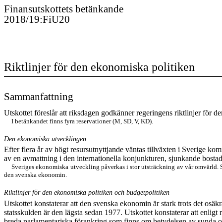
Finansutskottet
s
betänkande
2018/19
:
FiU20
Riktlinjer för den ekonomiska politiken
Sammanfattning
Utskottet föreslår att riksdagen godkänner regeringens riktlinjer för d
I betänkandet finns
fyra
reservationer (M, SD, V, KD).
Den ekonomiska utvecklingen
Efter flera år av högt resursutnyttjande väntas tillväxten i Sverige ko
av en avmattning i den internationella konjunkturen, sjunkande bosta
Sveriges
ekonomiska utveckling
påverkas
i stor utsträckning av vår omvärld.
S
de
n
svensk
a
ekonomi
n
.
Riktlinjer för den ekonomiska politiken och budgetpolitiken
Utskottet konstaterar att
den svenska ekonomin är stark
trots det osäk
statsskulden är den lägsta sedan 1977. Utskottet konstaterar att enl
breda parlamentariska förankring som finns om betydelsen av sunda offe