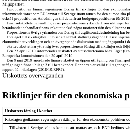
Miljöpartiet
.
I propositionen lämnar regeringen förslag till riktlinjer för den ekonomisk
rekommendationer som
EU lämnat till Sverige inom ramen för den europeiska
p
också i propositionen. Anledningen till detta är att budgetpropositionen
för 201
Finansutskottets behandling avser propositionens yrkande 1 om riktlinjer f
betänkande
t
behandlar finansutskottet också några motioner från den allmänna 
Propositionens övriga yrkanden om förslag till utgiftsområdesindelning har b
Förslaget till riksdagsbeslut avser ett samlat ställningstagande till riktl
ekonomiska utvecklingen och en övergripande diskussion med utgångspunkt i de s
Skatteutskottet har yttrat sig över propositionens förslag till riktlinjer och föl
Den 23 april 2019
informerades utskottet av statssekretera
r
na
Max Elger
(
Fin
E
uropeiska k
ommissionen
den
29
april
2019
.
Den
9
maj 201
9
anordnade finansutskottet en öppen utfrågning om Finanspoli
utfrågningen finns i
bilaga 3
till
betänkandet. Rapporten är ställd till regeringen o
rapport från riksdagen (201
8
/1
9
:RFR
7
).
Utskottets överväganden
Riktlinjer för den ekonomiska p
Utskottets förslag i korthet
Riksdagen
godkänner regeringens riktlinjer för den ekonomiska politiken oc
Tillväxten i Sverige väntas komma att mattas av
,
och BNP
bedöms vä