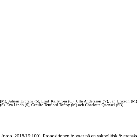
l (M), Adnan Dibrani (S), Emil Källström (C), Ulla Andersson (V), Jan Ericson (
(S), Eva Lindh (S), Cecilie Tenfjord Toftby (M) och Charlotte Quensel (SD).
 (prop. 201
8
/1
9
:100).
Propositionen bygger på en
sakpolitisk
överens