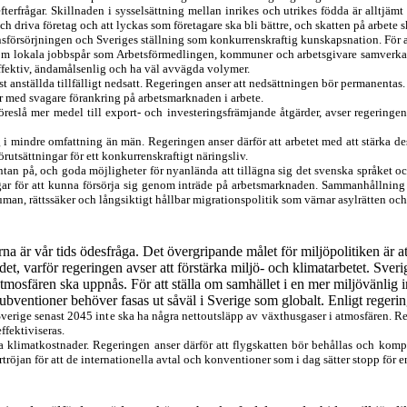
erfrågar. Skillnaden i sysselsättning mellan inrikes och utrikes födda är alltjämt 
och driva företag
och
att lyckas som företagare ska bli bättre
,
och skatten på arbete 
ensförsörjningen och Sveriges ställning som konkurrenskraftig kunskapsnation. För 
inom lokala jobbspår som Arbetsförmedlingen, kommuner och arbetsgivare samverkar 
ffektiv, ändamålsenlig och ha väl avvägda volymer.
rst anställda
tillfälligt
nedsatt. Regeringen anser att
nedsättningen
bör permanent
as
.
ner med svagare förankring på arbetsmarknaden i arbete.
reslå mer medel till export- och investeringsfrämjande åtgärder, avser regeringe
ag i mindre omfattning än män
.
R
egeringen anser
därför
att
arbetet med att stärka
de
örutsättningar för ett konkurrenskraftigt näringsliv
.
äntan
på
, och goda möjligheter
för nyanlända
att tillägna sig det svenska språket
gar för att kunna försörja sig genom inträde på arbetsmarknaden. Sammanhållning oc
uman, rättssäker och långsiktigt hållbar migrationspolitik som värnar asylrätten o
na är vår tids ödesfråga. Det övergripande målet för miljöpolitiken är at
et, varför regeringen avser att förstärka miljö- och klimatarbetet.
Sverig
mosfären ska uppnås. För att ställa om samhället i en mer miljövänlig inr
bventioner behöver fasas ut såväl i Sverige som globalt
.
En
ligt regeri
verige senast 2045 int
e
ska ha några nettoutsläpp av växthusgaser i atmosfären
.
Re
fektiviseras.
na klimatkostnader.
Regeringen anser därför att f
lygskatten bör behållas och
kompl
tröjan för att de internationella avtal och konventioner som i dag sätter stopp för e