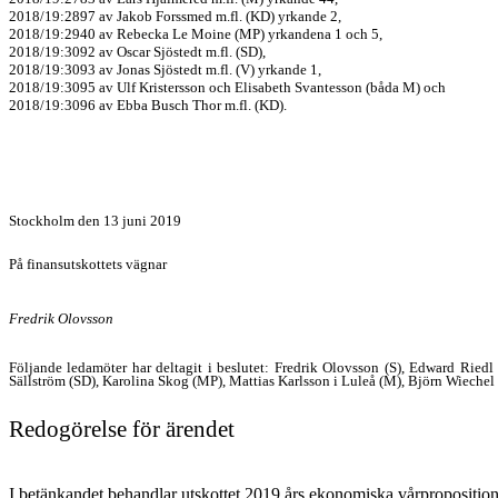
2018/19:2897 av Jakob Forssmed m.fl. (KD) yrkande 2,
2018/19:2940 av Rebecka Le Moine (MP) yrkandena 1 och 5,
2018/19:3092 av Oscar Sjöstedt m.fl. (SD),
2018/19:3093 av Jonas Sjöstedt m.fl. (V) yrkande 1,
2018/19:3095 av Ulf Kristersson och Elisabeth Svantesson (båda M) och
2018/19:3096 av Ebba Busch Thor m.fl. (KD).
Stockholm den 13 juni 2019
På finansutskottets vägnar
Fredrik Olovsson
Följande ledamöter har deltagit i beslutet: Fredrik Olovsson (S), Edward Ried
Sällström (SD), Karolina Skog (MP), Mattias Karlsson i Luleå (M), Björn Wiechel 
Redogörelse för ärendet
I betänkandet behandlar utskottet 201
9
års ekonomiska vårproposition