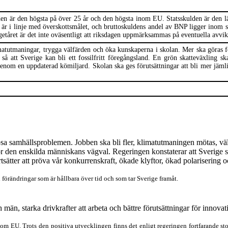
den är den högsta på över 25
år
och den högst
a
inom EU.
Statsskulden är den l
är i linje med överskottsmålet
,
och bruttoskuldens andel av BNP ligger inom sk
getåret
är
det
inte oväsentligt att riksdagen uppmärksammas på eventuella avvike
matutmaning
ar
,
trygga
välfärden och
öka
kunskaperna i skolan.
Mer ska göras f
så att Sverige kan bli ett fossilfritt föregångsland.
En grön skatteväxling s
 genom en uppdaterad kömiljard.
Skolan ska ges förutsättningar att bli mer jäml
ösa
samhällsproblem
en
. Jobben ska bli fler,
klimatutmaningen
mötas
, v
ör den enskilda människans vägval.
Regeringen
konstatera
r
att Sverige 
tsätter att pröva vår konkurrenskraft, ökade klyftor, ökad polarisering 
l förändring
ar
som är hållbar
a
över tid
och som tar Sverige framåt.
än, starka drivkrafter att arbeta och bättre förutsättningar för innovat
om EU. Trots den positiva utvecklingen finns det enligt regeringen fort
farande
sto