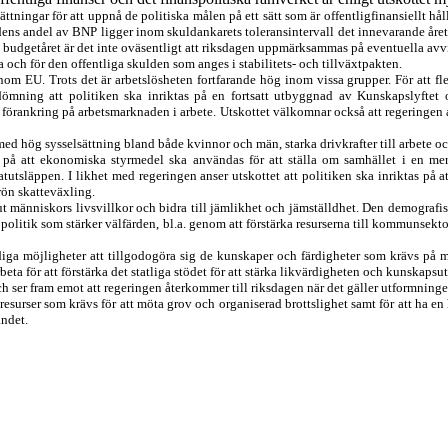
tningar för att uppnå de politiska målen på ett sätt som är offentligfinansiellt hål
dens andel av BNP ligger inom skuldankarets toleransintervall det innevarande året
h budgetåret är det inte oväsentligt att riksdagen uppmärksammas på eventuella avvi
 och för den offentliga skulden som anges i stabilitets- och tillväxtpakten.
 inom EU. Trots
det är
arbetslösheten fortfarande hög inom vissa grupper.
För att f
edömning att politiken ska inriktas på
en fortsatt
utbyggnad av Kunskapslyftet
e förankring på arbetsmarknaden i arbete.
Utskottet välkomnar också
att regeringen 
d hög sysselsättning bland både kvinnor och män, starka drivkrafter till arbete oc
 på att ekonomiska styrmedel ska användas för att ställa om samhället i en mer
tutsläppen. I likhet med regeringen anser utskottet att politiken ska inriktas på
a
rön skatteväxling.
 ut människors livsvillkor och bidra till jämlikhet och jämställdhet. Den demografi
 politik som stärker välfärden
,
bl.a. genom att förstärka resurserna till kommunsekto
diga möjligheter att tillgodogöra sig de kunskaper och färdigheter som krävs på
beta för att förstärka
det statliga stödet för
att
stärk
a
likvärdighet
en
och kunskapsut
h ser fram emot att regeringen
å
terkomm
er
till riksdagen när det
gäller utformninge
 resurser som krävs för att möta grov och organiserad brottslighet
samt för att
ha en
andet
.