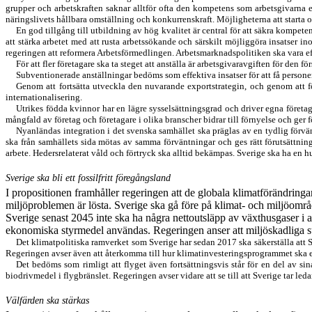
grupper och arbetskraften saknar alltför ofta den kompetens som arbetsgivarna eft
näringslivets hållbara omställning och konkurrenskraft.
Möjligheterna att starta 
En god tillgång till utbildning av hög kvalitet
är
central för att säkra kompet
att stärka
arbetet med att rusta arbetssökande och särskilt möjliggöra insatser 
regeringen
att reformera Arbetsförmedlingen
. A
rbetsmarknadspolitiken ska vara e
För att fler företagare ska ta steget att anställa är arbetsgivaravgiften för den fö
S
ubventionerade anställningar
bedöms som
effektiva insatser för att få perso
Genom att fortsätta utveckla den nuvarande exportstrategin, och genom att fö
internationalisering.
U
trikes födda kvinnor
har en
lägre sysselsättningsgrad och driver egna föret
mångfald av företag och företagare i olika branscher bidrar till förnyelse och ger f
Nyanländas integration i det svenska samhället ska präglas av en tydlig förv
ska från samhällets sida mötas av samma förväntningar och ges rätt förutsättnin
arbete. Hedersrelaterat våld och förtryck ska alltid bekämpas.
Sverige ska ha en h
Sverige ska bli ett fossilfritt föregångsland
I propositionen framhåller regeringen att de globala klimatförändringar
miljöproblemen är lösta. Sverige ska gå före på klimat- och miljöområd
Sverige senast 2045 int
e
ska ha några nettoutsläpp av växthusgaser i at
ekonomiska styrmedel användas. Regeringen anser att miljöskadliga su
De
t klimatpolitiska ramverket som Sverige har sedan 2017 ska säkerställa att
S
Regeringen avser även att återkomma till hur klimatinvesteringsprogrammet ska ef
Det bedöms som
rimligt att flyget även forts
ättningsvis
står för en del av si
biodrivmedel i flyg
bränslet
.
Regeringen avser vidare
att
se till att
Sverige ta
r
ledar
Välfärden ska stärkas