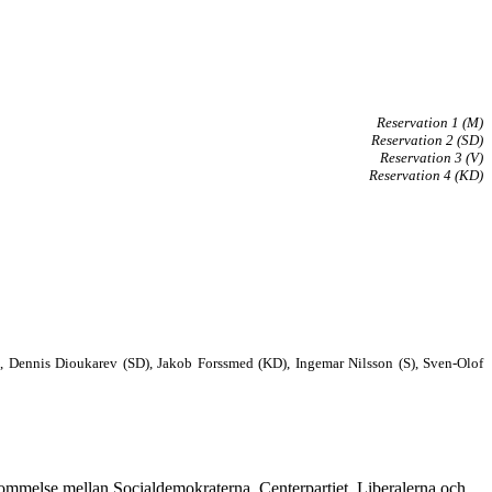
Reservation 1 (M)
Reservation 2 (SD)
Reservation 3 (V)
Reservation 4 (KD)
M), Dennis Dioukarev (SD), Jakob Forssmed (KD), Ingemar Nilsson (S), Sven-Olof
kommelse
mellan
Socialdemokraterna, Centerpartiet, Liberalerna och