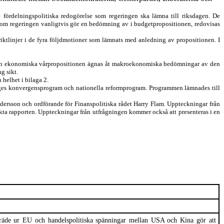
 fördelningspolitiska redogörels
e
som regeringen ska lämna till riksdagen
. De
om regeringen vanligtvis gör en bedömning av i budgetpropositionen
,
redovisas
iktlinjer i de fyra
följdmotioner som lämnats med anledning av propositionen
.
I
av den ekonomiska vårpropositionen ägnas åt makroekonomiska bedömningar av den
g sikt.
in helhet
i bilaga 2.
es konvergensprogram och nationella reformprogram. Programmen lämnades till
ndersson och
ordförande
för Finanspolitiska rådet
Harry Flam
.
Uppteckningar
från
akta rapporten.
Uppteckningar
från utfrågningen kommer också att presenteras i en
tträde ur EU och handelspolitiska spänningar mellan USA och Kina
gör att