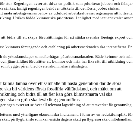
för stor. Regeringen avser att driva en politik som prioriterar jobben och främjar
ska sänkas.
Enligt regeringen behöver tröskeln till det första jobbet sänkas.
att möta arbetsgivarnas behov av utbildad arbetskraft
avser r
egeringen
att
fortsätta
kring. Utrikes födda kvinnor ska prioriteras
.
I enlighet
m
ed januariavtalet
avser
n
att
bidra till att skapa förutsättningar för att stärka svenska företags export och
ssa
kvinnors företagande och etablering på arbetsmarknaden ska intensifieras. En
 och de yrkeskunskaper som efterfrågas på arbetsmarknaden. Både kvinnor och män
h jämställdhet förutsätter att kvinnor och män har lika rätt till utbildning och
ch som bygger på en bred överenskommelse i riksdagen.
t kunna lämna över ett samhälle till nästa generation där de stora
e ska bli världens första fossilfria välfärdsland
,
och målet om att
iktning och bidra till att fler kan göra klimatsmarta val ska
ngen ska en
grön skatteväxling genomföras.
geringen avser att se över all re
levant lagstiftning så att
ramverket får genomslag.
etteras
med
ytterligare ekonomiska incitament, i form av
en reduktionsplikt för
n skatt på flygbränsle som kan ersätta dagens skatt på flygresor
ska omförhandlas
.