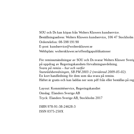
SOU och Ds kan köpas från Wolters Kluwers kundservice.
Beställningsadress: Wolters Kluwers kundservice, 106 47 Stockholm
Ordertelefon:
08-598 191 90
E-post:
kundservice@wolterskluwer.se
Webbplats: wolterskluwer.se/offentligapublikationer
För remissutsändningar av SOU och Ds svarar Wolters Kluwer Sver
på uppdrag av Regeringskansliets förvaltningsavdelning.
Svara på remiss – hur och varför
Statsrådsberedningen, SB PM 2003:2 (reviderad
2009-05-02).
En kort handledning för dem som ska svara på remiss.
Häftet är gratis och kan laddas ner som pdf från eller beställas på re
Layout: Kommittéservice, Regeringskansliet
Omslag: Elanders Sverige AB
Tryck: Elanders Sverige AB, Stockholm 2017
ISBN
978-91-38-24628-3
ISSN
0375-250X