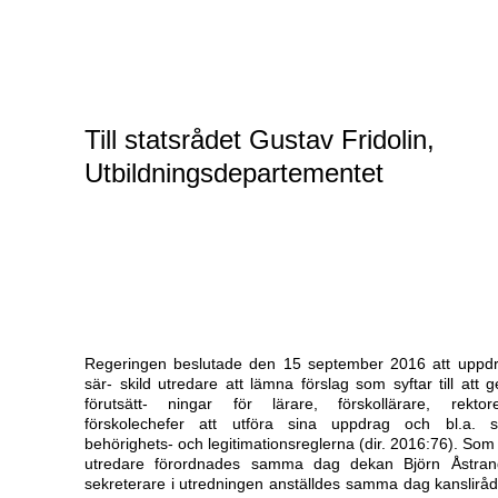
Till statsrådet Gustav Fridolin,
Utbildningsdepartementet
Regeringen beslutade den 15 september 2016 att uppdr
sär- skild utredare att lämna förslag som syftar till att g
förutsätt- ningar för lärare, förskollärare, rekto
förskolechefer att utföra sina uppdrag och bl.a. 
behörighets- och legitimationsreglerna (dir. 2016:76). Som 
utredare förordnades samma dag dekan Björn Åstra
sekreterare i utredningen anställdes samma dag kanslirå