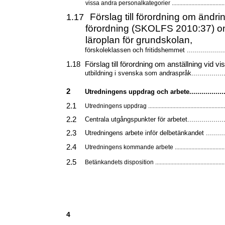
vissa andra personalkategorier .....................................
Förslag till förordning om ändrin
1.17
förordning (SKOLFS 2010:37) 
läroplan för grundskolan,
förskoleklassen och fritidshemmet ......................
1.18
Förslag till förordning om anställning vid vi
utbildning i svenska som andraspråk....................
2
Utredningens uppdrag och arbete....................
2.1
Utredningens uppdrag ....................................................
2.2
Centrala utgångspunkter för arbetet.....................
2.3
Utredningens arbete inför delbetänkandet .............
2.4
Utredningens kommande arbete ...................................
2.5
Betänkandets disposition ...............................................
4