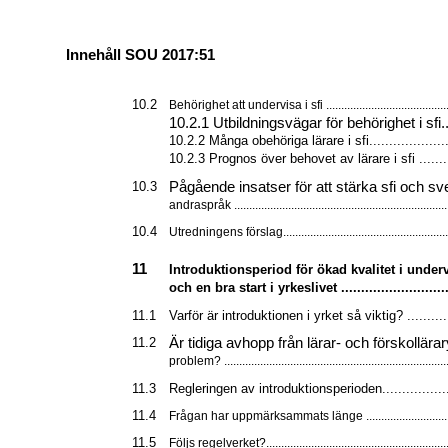
Innehåll SOU 2017:51
10.2
Behörighet att undervisa i sfi ..........................................
10.2.1 Utbildningsvägar för behörighet i sfi......
10.2.2 Många obehöriga lärare i sfi......................
10.2.3 Prognos över behovet av lärare i sfi ..........
Pågående insatser för att stärka sfi och 
10.3
andraspråk .......................................................................
10.4
Utredningens förslag.......................................................
11
Introduktionsperiod för ökad kvalitet i unde
och en bra start i yrkeslivet ............................
11.1
Varför är introduktionen i yrket så viktig? ............
Är tidiga avhopp från lärar- och förskollära
11.2
problem? ...........................................................................
11.3
Regleringen av introduktionsperioden...................
11.4
Frågan har uppmärksammats länge ..............................
11.5
Följs regelverket?.............................................................