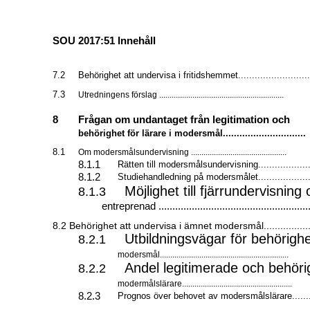
SOU 2017:51 Innehåll
7.2
Behörighet att undervisa i fritidshemmet..........................
7.3
Utredningens förslag ............................................................
8
Frågan om undantaget från legitimation och
behörighet för lärare i modersmål..............................
8.1
Om modersmålsundervisning ..............................................
8.1.1
Rätten till modersmålsundervisning...................
8.1.2
Studiehandledning på modersmålet...................
Möjlighet till fjärrundervisning
8.1.3
entreprenad .......................................................
8.2 Behörighet att undervisa i ämnet modersmål..................
Utbildningsvägar för behörigh
8.2.1
modersmål..............................................................
Andel legitimerade och behöri
8.2.2
modermålslärare.....................................................
8.2.3
Prognos över behovet av modersmålslärare.......