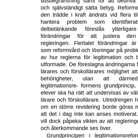
tidsbegränsning samt för att bedriva
och självständigt sätta betyg. Refor
den trädde i kraft ändrats vid flera till
hantera problem som identifiera
delbetänkande föreslås ytterligar
förändringar för att justera den
regleringen. Flertalet förändringar är
som reformvård och lösningar på probl
av hur reglerna för legitimation och 
utformade. De föreslagna ändringarna 
lärares och förskollärares möjlighet at
behörigheter, utan att därmed 
legitimationsre- formens grundprincip,
elever ska ha rätt att undervisas av väl
lärare och förskollärare. Utredningen h
om en större revidering borde göras
att det i dag inte kan anses motiverat
vill dock påpeka vikten av att reglerin
och återkommande ses över.
Grundprincipen i legitimationsref