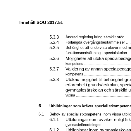
Innehåll SOU 2017:51
5.3.3
Ändrad reglering kring särskilt stöd .......
5.3.4
Förlängda övergångsbestämmelser .........
5.3.5
Behörighet att undervisa elever med m
funktionsnedsättning i specialskolan ......
5.3.6
Möjligheter att utöka specialpedag
kompetens ......................................................
5.3.7
Validering av annan specialpedag
kompetens ......................................................
5.3.8
Utökad möjlighet till behörighet gr
erfarenhet i grundsärskolan, speci
gymnasiesärskolan och särskild ut
vuxna ...............................................................
6
Utbildningar som kräver specialistkompetens ...
6.1
Behov av specialistkompetens inom vissa utbildn
6.1.1
Utbildningar som avviker enligt 5 
gymnasieförordningen ...................................
6.1.2
Utbildningar inom gymnasieskola