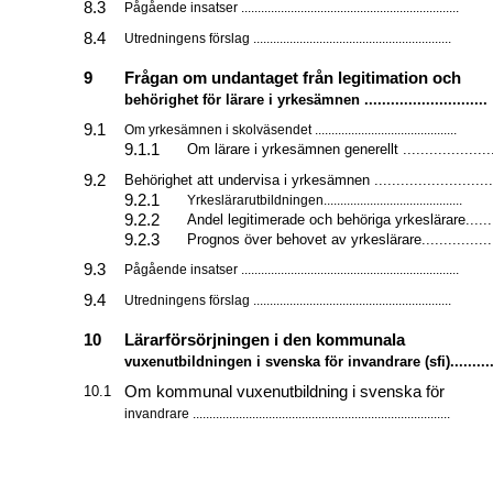
8.3
Pågående insatser ..................................................................
8.4
Utredningens förslag ............................................................
9
Frågan om undantaget från legitimation och
behörighet för lärare i yrkesämnen ............................
9.1
Om yrkesämnen i skolväsendet ...........................................
9.1.1
Om lärare i yrkesämnen generellt .....................
9.2
Behörighet att undervisa i yrkesämnen ...........................
9.2.1
Yrkeslärarutbildningen..........................................
9.2.2
Andel legitimerade och behöriga yrkeslärare......
9.2.3
Prognos över behovet av yrkeslärare.................
9.3
Pågående insatser ..................................................................
9.4
Utredningens förslag ............................................................
10
Lärarförsörjningen i den kommunala
vuxenutbildningen i svenska för invandrare (sfi).........
Om kommunal vuxenutbildning i svenska för
10.1
invandrare ..............................................................................