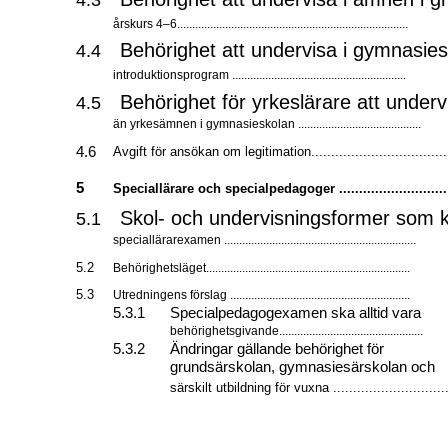
4.3
årskurs
4–6.............................................................................
Behörighet att undervisa i gymnasie
4.4
introduktionsprogram ..........................................................
Behörighet för yrkeslärare att under
4.5
än yrkesämnen i gymnasieskolan .........................................
4.6
Avgift för ansökan om legitimation..................................
5
Speciallärare och specialpedagoger ...........................
Skol- och undervisningsformer som 
5.1
speciallärarexamen ................................................................
5.2
Behörighetsläget....................................................................
5.3
Utredningens förslag ............................................................
5.3.1
Specialpedagogexamen ska alltid vara
behörighetsgivande................................................
5.3.2
Ändringar gällande behörighet för
grundsärskolan, gymnasiesärskolan och
särskilt utbildning för vuxna .............................