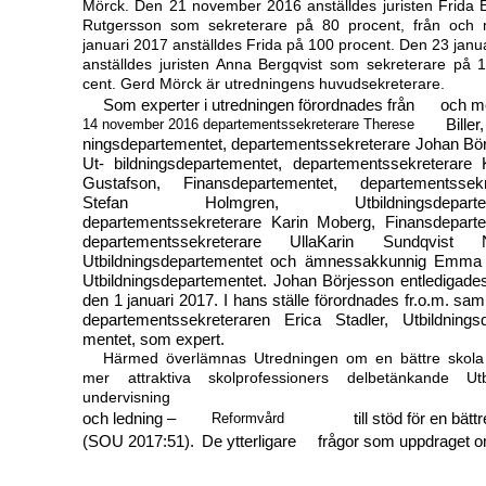
Mörck. Den 21 november 2016 anställdes juristen Frida 
Rutgersson som sekreterare på 80 procent, från och
januari 2017 anställdes Frida på 100 procent. Den 23 janu
anställdes juristen Anna Bergqvist som sekreterare på 
cent. Gerd Mörck är utredningens huvudsekreterare.
Som experter i utredningen förordnades från
och m
Biller
14 november 2016 departementssekreterare Therese
ningsdepartementet, departementssekreterare Johan Bör
Ut- bildningsdepartementet, departementssekreterare K
Gustafson, Finansdepartementet, departementssekr
Stefan Holmgren, Utbildningsdeparteme
departementssekreterare Karin Moberg, Finansdeparte
departementssekreterare UllaKarin Sundqvist N
Utbildningsdepartementet och ämnessakkunnig Emma 
Utbildningsdepartementet. Johan Börjesson entledigades
den 1 januari 2017. I hans ställe förordnades fr.o.m. s
departementssekreteraren Erica Stadler, Utbildningsd
mentet, som expert.
Härmed överlämnas Utredningen om en bättre skol
mer attraktiva skolprofessioners delbetänkande Utbi
undervisning
och ledning –
till stöd för en bätt
Reformvård
(SOU 2017:51).
De ytterligare
frågor som uppdraget o