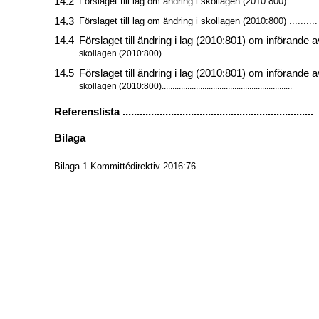
14.2
Förslaget till lag om ändring i skollagen (2010:800) ..........
14.3
Förslaget till lag om ändring i skollagen (2010:800) ..........
14.4
Förslaget till ändring i lag (2010:801) om införande a
skollagen (2010:800).............................................................
14.5
Förslaget till ändring i lag (2010:801) om införande a
skollagen (2010:800).............................................................
Referenslista ...................................................................
Bilaga
Bilaga 1 Kommittédirektiv 2016:76 ..........................................