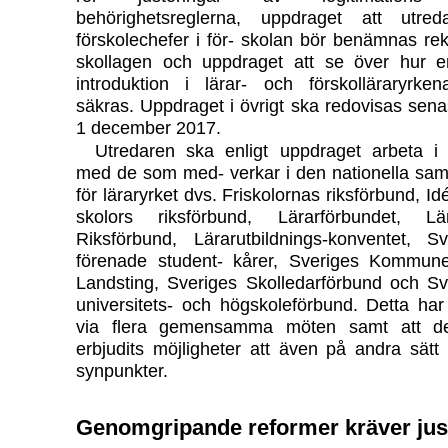
behörighetsreglerna, uppdraget att utr
förskolechefer i för- skolan bör benämnas rek
skollagen och uppdraget att se över hur 
introduktion i lärar- och förskolläraryrke
säkras. Uppdraget i övrigt ska redovisas sena
1 december 2017.
Utredaren ska enligt uppdraget arbeta i 
med de som med- verkar i den nationella sam
för läraryrket dvs. Friskolornas riksförbund, I
skolors riksförbund, Lärarförbundet, Lä
Riksförbund,
Lärarutbildnings-konventet,
Sve
förenade student- kårer, Sveriges Kommun
Landsting, Sveriges Skolledarförbund och Sv
universitets- och högskoleförbund. Detta har 
via flera gemensamma möten samt att d
erbjudits möjligheter att även på andra sätt
synpunkter.
Genomgripande reformer kräver jus