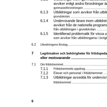
avviker enligt andra förordningar ä
gymnasieförordningen ...................................
6.1.3
Utbildningar som avviker från utbil
grundskolan ....................................................
6.1.4
Undervisande lärare inom utbildn
avviker från de nationella progr
från utbildningen i grundskolan .............
6.1.5
Identifierad problematik för vissa u
som avviker från utbildningarna i övrigt...
6.2
Utredningens förslag.......................................................
7
Legitimation och behörigheter för fritidsped
eller motsvarande .......................................
7.1
Om fritidshemmet.............................................................
7.1.1
Fritidshemmets uppdrag................................
7.1.2
Elever och personal i fritidshemmet .......
7.1.3
Utbildningar avsedda för undervisn
fritidshemmet ..................................................
6