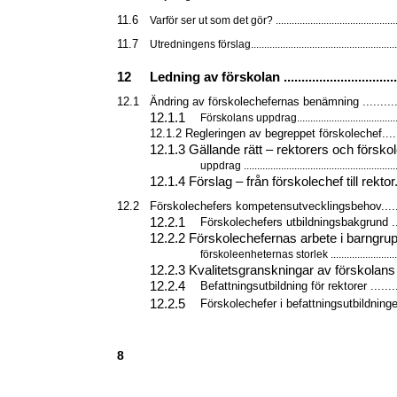
11.6
Varför ser ut som det gör? ..............................................
11.7
Utredningens förslag.......................................................
12
Ledning av förskolan ...................................
12.1
Ändring av förskolechefernas benämning .............
12.1.1
Förskolans uppdrag.......................................
12.1.2 Regleringen av begreppet förskolechef.......
12.1.3 Gällande rätt – rektorers och försko
uppdrag ..........................................................
12.1.4 Förslag – från förskolechef till rektor.....
12.2
Förskolechefers kompetensutvecklingsbehov........
12.2.1
Förskolechefers utbildningsbakgrund .....
12.2.2 Förskolechefernas arbete i barngru
förskoleenheternas storlek ...........................
12.2.3 Kvalitetsgranskningar av förskolans l
12.2.4
Befattningsutbildning för rektorer ..........
12.2.5
Förskolechefer i befattningsutbildningen 
8