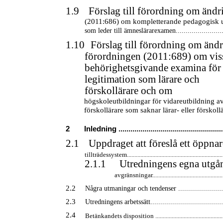
1.9
Förslag till förordning om ändr
(2011:686) om kompletterande pedagogisk u
som leder till ämneslärarexamen...........................
1.10
Förslag till förordning om ändr
förordningen (2011:689) om vis
behörighetsgivande examina för
legitimation som lärare och
förskollärare och om
högskoleutbildningar för vidareutbildning av
förskollärare som saknar lärar- eller förskoll
2
Inledning .....................................................
2.1
Uppdraget att föreslå ett öppna
tillträdessystem.................................................................
2.1.1
Utredningens egna utgå
avgränsningar.................................................
2.2
Några utmaningar och tendenser .........................
2.3
Utredningens arbetssätt......................................
2.4
Betänkandets disposition ...............................................