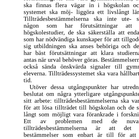
ska finnas flera vägar in i högskolan oc
systemet ska möj- liggöra ett livslångt lä
Tillträdesbestämmelserna ska inte ute- s
någon som har förutsättningar att 
högskolestudier, de ska säkerställa att end
som har nödvändiga kunskaper för att tillgo
sig utbildningen ska anses behöriga och d
har bäst förutsättningar att klara studier
antas när urval behöver göras. Bestämmelser
också sända önskvärda signaler till gymn
eleverna. Tillträdessystemet ska vara hållbar
tid.
Utöver dessa utgångspunkter har utredn
beslutat om några ytterligare utgångspunkt
sitt arbete: tillträdesbestämmelserna ska var
för att lösa tillträdet till högskolan och de 
långt som möjligt vara förankrade i forskn
Ett av problemen med de nuvar
tillträdesbestämmelserna är att det 
bestämmelser som enbart är till för att 