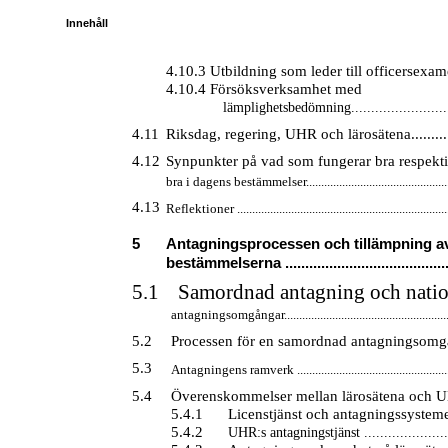
Innehåll
4.10.3 Utbildning som leder till officersexamen.
4.10.4 Försöksverksamhet med
lämplighetsbedömning...........................
4.11
Riksdag, regering, UHR och lärosätena..............
4.12
Synpunkter på vad som fungerar bra respekt
bra i dagens bestämmelser................................................
4.13
Reflektioner ......................................................................
5
Antagningsprocessen och tillämpning a
bestämmelserna ...........................................
5.1
Samordnad antagning och natio
antagningsomgångar.......................................................
5.2
Processen för en samordnad antagningsomgång..
5.3
Antagningens ramverk ...................................................
5.4
Överenskommelser mellan lärosätena och UHR..
5.4.1
Licenstjänst och antagningssystemet
5.4.2
UHR:s antagningstjänst .......................