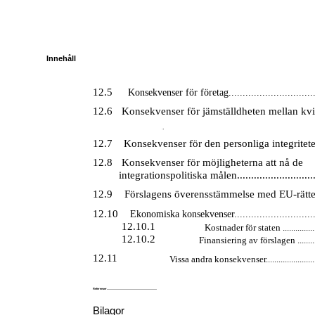
Innehåll
12.5
Konsekvenser för företag.................................
12.6
Konsekvenser för jämställdheten mellan kv
män ........................................................................................
12.7
Konsekvenser för den personliga integriteten....
12.8
Konsekvenser för möjligheterna att nå de
integrationspolitiska målen...............................
12.9
Förslagens överensstämmelse med
EU-rätten 
12.10
Ekonomiska konsekvenser................................
12.10.1
Kostnader för staten .....................
12.10.2
Finansiering av förslagen ...............
12.11
Vissa andra konsekvenser.............................
Referenser.......................................................................
Bilagor