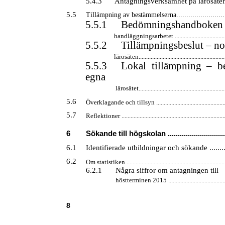
5.4.3
Antagningsverksamhet på lärosätena....
5.5
Tillämpning av bestämmelserna...........................
5.5.1
Bedömningshandboken 
handläggningsarbetet ...................................
5.5.2
Tillämpningsbeslut – no
lärosäten..........................................................
5.5.3
Lokal tillämpning – be
egna
lärosätet..........................................................
5.6
Överklagande och tillsyn ...............................................
5.7
Reflektioner .....................................................................
6
Sökande till högskolan ...............................
6.1
Identifierade utbildningar och sökande .............
6.2
Om statistiken .................................................................
6.2.1
Några siffror om antagningen till
höstterminen 2015 .......................................
8