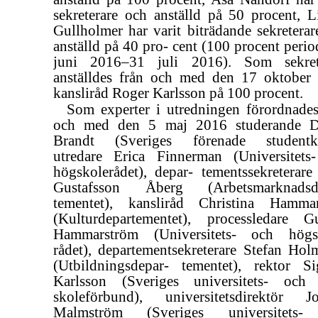
sekreterare och anställd på 50 procent, L
Gullholmer har varit biträdande sekreterar
anställd på 40 pro- cent (100 procent peri
juni
2016–31
juli 2016). Som sekret
anställdes från och med den 17 oktober
kansliråd Roger Karlsson på 100 procent.
Som experter i utredningen förordnades
och med den 5 maj 2016 studerande D
Brandt (Sveriges förenade studentkå
utredare Erica Finnerman (Universitets
högskolerådet), depar- tementssekreterare
Gustafsson Åberg (Arbetsmarknadsd
tementet), kansliråd Christina Hammar
(Kulturdepartementet), processledare Gu
Hammarström (Universitets- och högs
rådet), departementsekreterare Stefan Hol
(Utbildningsdepar- tementet), rektor Sig
Karlsson (Sveriges universitets- och
skoleförbund), universitetsdirektör J
Malmström (Sveriges universitets-