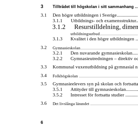
3
Tillträdet till högskolan i sitt sammanhang ......
3.1
Den högre utbildningen i Sverige......................
3.1.1
Utbildnings- och examensstruktur.......
3.1.2
Resurstilldelning, dime
utbildningsutbud...........................................
3.1.3
Kvalitet i den högre utbildningen .......
3.2
Gymnasieskolan...............................................................
3.2.1
Den nuvarande gymnasieskolan..........
3.2.2
Gymnasieutredningen – direktiv och 
3.3
Kommunal vuxenutbildning på gymnasial nivå...
3.4
Folkhögskolan ................................................................
3.5
Gymnasieelevers syn på skolan och fortsatta st
3.5.1
Attityder till gymnasieskolan..............
3.5.2
Intresset för fortsatta studier .............
3.6
Det livslånga lärandet ....................................................
6