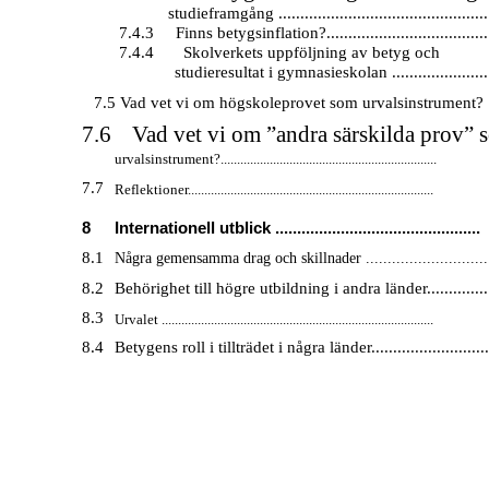
studieframgång ................................................
7.4.3
Finns betygsinflation?......................................
7.4.4
Skolverkets uppföljning av betyg och
studieresultat i gymnasieskolan .......................
7.5 Vad vet vi om högskoleprovet som urvalsinstrument? ..
7.6
Vad vet vi om ”andra särskilda prov” 
urvalsinstrument?..................................................................
7.7
Reflektioner...........................................................................
8
Internationell utblick ...............................................
8.1
Några gemensamma drag och skillnader ............................
8.2
Behörighet till högre utbildning i andra länder...............
8.3
Urvalet ...................................................................................
8.4
Betygens roll i tillträdet i några länder............................