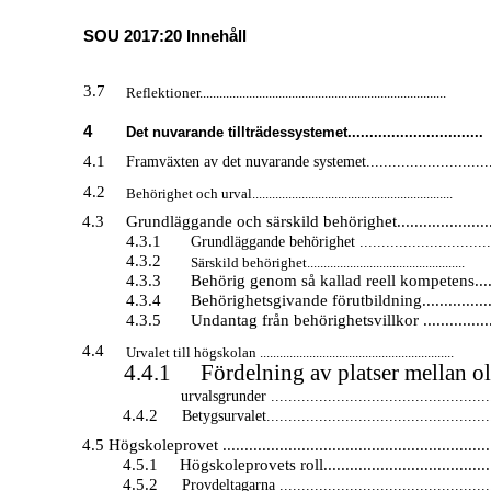
SOU 2017:20 Innehåll
3.7
Reflektioner...........................................................................
4
Det nuvarande tillträdessystemet...............................
4.1
Framväxten av det nuvarande systemet.............................
4.2
Behörighet och urval.............................................................
4.3
Grundläggande och särskild behörighet.......................
4.3.1
Grundläggande behörighet ..............................
4.3.2
Särskild behörighet................................................
4.3.3
Behörig genom så kallad reell kompetens......
4.3.4
Behörighetsgivande förutbildning.................
4.3.5
Undantag från behörighetsvillkor .................
4.4
Urvalet till högskolan ...........................................................
4.4.1
Fördelning av platser mellan o
urvalsgrunder ..................................................
4.4.2
Betygsurvalet...................................................
4.5 Högskoleprovet ..............................................................
4.5.1
Högskoleprovets roll.......................................
4.5.2
Provdeltagarna ................................................