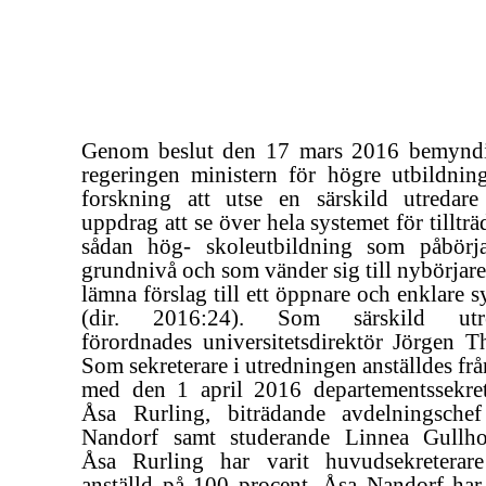
Genom beslut den 17 mars 2016 bemynd
regeringen ministern för högre utbildnin
forskning att utse en särskild utredar
uppdrag att se över hela systemet för tillträd
sådan hög- skoleutbildning som påbörj
grundnivå och som vänder sig till nybörjar
lämna förslag till ett öppnare och enklare 
(dir. 2016:24). Som särskild utre
förordnades universitetsdirektör Jörgen Th
Som sekreterare i utredningen anställdes fr
med den 1 april 2016 departementssekret
Åsa Rurling, biträdande avdelningsche
Nandorf samt studerande Linnea Gullho
Åsa Rurling har varit huvudsekreterar
anställd på 100 procent, Åsa Nandorf har 