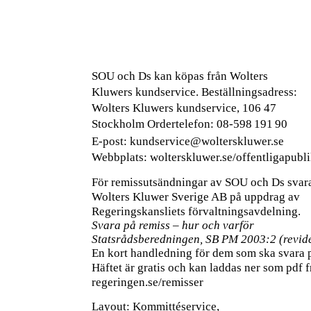
SOU och Ds kan köpas från Wolters
Kluwers kundservice. Beställningsadress:
Wolters Kluwers kundservice, 106 47
Stockholm Ordertelefon:
08-598 191 90
E-post:
kundservice@wolterskluwer.se
Webbplats: wolterskluwer.se/offentligapubli
För remissutsändningar av SOU och Ds svar
Wolters Kluwer Sverige AB på uppdrag av
Regeringskansliets förvaltningsavdelning.
Svara på remiss – hur och varför
Statsrådsberedningen, SB PM 2003:2 (revi
En kort handledning för dem som ska svara p
Häftet är gratis och kan laddas ner som pdf fr
regeringen.se/remisser
Layout: Kommittéservice,