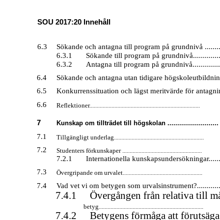
SOU 2017:20 Innehåll
6.3
Sökande och antagna till program på grundnivå ..........
6.3.1
Sökande till program på grundnivå................
6.3.2
Antagna till program på grundnivå................
6.4
Sökande och antagna utan tidigare högskoleutbildning
6.5
Konkurrenssituation och lägst meritvärde för antagnin
6.6
Reflektioner...........................................................................
7
Kunskap om tillträdet till högskolan ..........................
7.1
Tillgängligt underlag.............................................................
7.2
Studenters förkunskaper ......................................................
7.2.1
Internationella kunskapsundersökningar........
7.3
Övergripande om urvalet......................................................
7.4
Vad vet vi om betygen som urvalsinstrument?..............
7.4.1
Övergången från relativa till m
betyg.......................................................................
7.4.2
Betygens förmåga att förutsäga