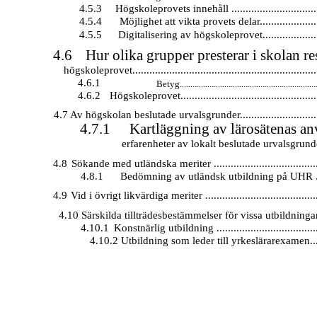
4.5.3
Högskoleprovets innehåll ...............................
4.5.4
Möjlighet att vikta provets delar.....................
4.5.5
Digitalisering av högskoleprovet....................
4.6
Hur olika grupper presterar i skolan r
högskoleprovet.................................................................
4.6.1
Betyg.................................................................
4.6.2
Högskoleprovet................................................
4.7 Av högskolan beslutade urvalsgrunder............................
4.7.1
Kartläggning av lärosätenas a
erfarenheter av lokalt beslutade urvalsgrunde
4.8
Sökande med utländska meriter .....................................
4.8.1
Bedömning av utländsk utbildning på UHR ..
4.9
Vid i övrigt likvärdiga meriter ........................................
4.10 Särskilda tillträdesbestämmelser för vissa utbildningar.
4.10.1
Konstnärlig utbildning ....................................
4.10.2 Utbildning som leder till yrkeslärarexamen....