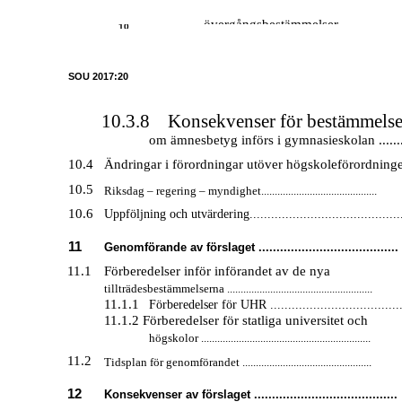
övergångsbestämmelser .....................
10
SOU 2017:20
10.3.8
Konsekvenser för bestämmelse
om ämnesbetyg införs i gymnasieskolan ........
10.4
Ändringar i förordningar utöver högskoleförordninge
10.5
Riksdag – regering – myndighet...........................................
10.6
Uppföljning och utvärdering...........................................
11
Genomförande av förslaget .......................................
11.1
Förberedelser inför införandet av de nya
tillträdesbestämmelserna ......................................................
11.1.1
Förberedelser för UHR .....................................
11.1.2 Förberedelser för statliga universitet och
högskolor ...............................................................
11.2
Tidsplan för genomförandet ................................................
12
Konsekvenser av förslaget ........................................