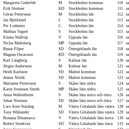
Margareta Cederfelt
M
Stockholms kommun
110
s
Erik Slottner
KD
Stockholms kommun
111
s
Göran Pettersson
M
Stockholms län
112
s
Jan Björklund
L
Stockholms län
113
s
Per Lodenius
C
Stockholms län
114
s
Mathias Tegnér
S
Stockholms län
115
s
Emma Wallrup
V
Uppsala län
116
s
Niclas Malmberg
MP
Uppsala län
117
s
Runar Filper
SD
Östergötlands län
118
s
Magnus Oscarsson
KD
Östergötlands län
119
s
Karl Längberg
S
Kalmar län
120
s
Jörgen Andersson
M
Kalmar län
121
s
Heidi Karlsson
SD
Malmö kommun
122
s
Jennie Åfeldt
SD
Malmö kommun
123
s
Marianne Pettersson
S
Skåne läns södra
124
s
Karin Svensson Smith
MP
Skåne läns södra
125
s
Anna Wallentheim
S
Skåne läns norra och östra
126
s
Johan Nissinen
SD
Skåne läns norra och östra
127
s
Lars-Arne Staxäng
M
Västra Götalands läns västra
128
s
Tony Wiklander
SD
Västra Götalands läns västra
129
s
Rossana Dinamarca
V
Västra Götalands läns norra
130
s
Robert Stenkvist
SD
Västra Götalands läns östra
131
s