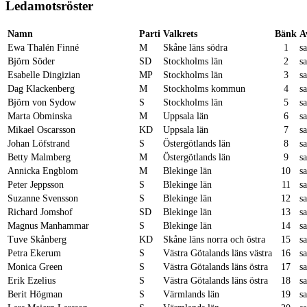
Ledamotsröster
Namn
Parti
Valkrets
Bänk
A
Ewa Thalén Finné
M
Skåne läns södra
1
s
Björn Söder
SD
Stockholms län
2
s
Esabelle Dingizian
MP
Stockholms län
3
s
Dag Klackenberg
M
Stockholms kommun
4
s
Björn von Sydow
S
Stockholms län
5
s
Marta Obminska
M
Uppsala län
6
s
Mikael Oscarsson
KD
Uppsala län
7
s
Johan Löfstrand
S
Östergötlands län
8
s
Betty Malmberg
M
Östergötlands län
9
s
Annicka Engblom
M
Blekinge län
10
s
Peter Jeppsson
S
Blekinge län
11
s
Suzanne Svensson
S
Blekinge län
12
s
Richard Jomshof
SD
Blekinge län
13
s
Magnus Manhammar
S
Blekinge län
14
s
Tuve Skånberg
KD
Skåne läns norra och östra
15
s
Petra Ekerum
S
Västra Götalands läns västra
16
s
Monica Green
S
Västra Götalands läns östra
17
s
Erik Ezelius
S
Västra Götalands läns östra
18
s
Berit Högman
S
Värmlands län
19
s