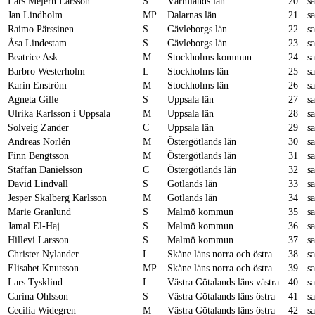
Lars Mejern Larsson
S
Värmlands län
20
s
Jan Lindholm
MP
Dalarnas län
21
s
Raimo Pärssinen
S
Gävleborgs län
22
s
Åsa Lindestam
S
Gävleborgs län
23
s
Beatrice Ask
M
Stockholms kommun
24
s
Barbro Westerholm
L
Stockholms län
25
s
Karin Enström
M
Stockholms län
26
s
Agneta Gille
S
Uppsala län
27
s
Ulrika Karlsson i Uppsala
M
Uppsala län
28
s
Solveig Zander
C
Uppsala län
29
s
Andreas Norlén
M
Östergötlands län
30
s
Finn Bengtsson
M
Östergötlands län
31
s
Staffan Danielsson
C
Östergötlands län
32
s
David Lindvall
S
Gotlands län
33
s
Jesper Skalberg Karlsson
M
Gotlands län
34
s
Marie Granlund
S
Malmö kommun
35
s
Jamal El-Haj
S
Malmö kommun
36
s
Hillevi Larsson
S
Malmö kommun
37
s
Christer Nylander
L
Skåne läns norra och östra
38
s
Elisabet Knutsson
MP
Skåne läns norra och östra
39
s
Lars Tysklind
L
Västra Götalands läns västra
40
s
Carina Ohlsson
S
Västra Götalands läns östra
41
s
Cecilia Widegren
M
Västra Götalands läns östra
42
s