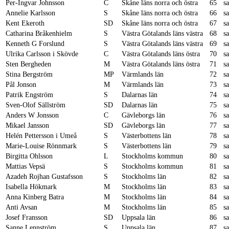
Per-Ingvar Johnsson
C
Skåne läns norra och östra
65
s
Annelie Karlsson
S
Skåne läns norra och östra
66
s
Kent Ekeroth
SD
Skåne läns norra och östra
67
s
Catharina Bråkenhielm
S
Västra Götalands läns västra
68
s
Kenneth G Forslund
S
Västra Götalands läns västra
69
s
Ulrika Carlsson i Skövde
C
Västra Götalands läns östra
70
s
Sten Bergheden
M
Västra Götalands läns östra
71
s
Stina Bergström
MP
Värmlands län
72
s
Pål Jonson
M
Värmlands län
73
s
Patrik Engström
S
Dalarnas län
74
s
Sven-Olof Sällström
SD
Dalarnas län
75
s
Anders W Jonsson
C
Gävleborgs län
76
s
Mikael Jansson
SD
Gävleborgs län
77
s
Helén Pettersson i Umeå
S
Västerbottens län
78
s
Marie-Louise Rönnmark
S
Västerbottens län
79
s
Birgitta Ohlsson
L
Stockholms kommun
80
s
Mattias Vepsä
S
Stockholms kommun
81
s
Azadeh Rojhan Gustafsson
S
Stockholms län
82
s
Isabella Hökmark
M
Stockholms län
83
s
Anna Kinberg Batra
M
Stockholms län
84
s
Anti Avsan
M
Stockholms län
85
s
Josef Fransson
SD
Uppsala län
86
s
Sanne Lennström
S
Uppsala län
87
s