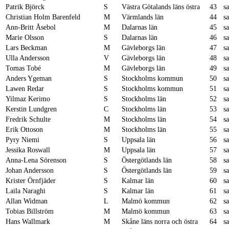
Patrik Björck
S
Västra Götalands läns östra
43
s
Christian Holm Barenfeld
M
Värmlands län
44
s
Ann-Britt Åsebol
M
Dalarnas län
45
s
Marie Olsson
S
Dalarnas län
46
s
Lars Beckman
M
Gävleborgs län
47
s
Ulla Andersson
V
Gävleborgs län
48
s
Tomas Tobé
M
Gävleborgs län
49
s
Anders Ygeman
S
Stockholms kommun
50
s
Lawen Redar
S
Stockholms kommun
51
s
Yilmaz Kerimo
S
Stockholms län
52
s
Kerstin Lundgren
C
Stockholms län
53
s
Fredrik Schulte
M
Stockholms län
54
s
Erik Ottoson
M
Stockholms län
55
s
Pyry Niemi
S
Uppsala län
56
s
Jessika Roswall
M
Uppsala län
57
s
Anna-Lena Sörenson
S
Östergötlands län
58
s
Johan Andersson
S
Östergötlands län
59
s
Krister Örnfjäder
S
Kalmar län
60
s
Laila Naraghi
S
Kalmar län
61
s
Allan Widman
L
Malmö kommun
62
s
Tobias Billström
M
Malmö kommun
63
s
Hans Wallmark
M
Skåne läns norra och östra
64
s