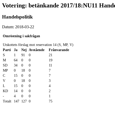
Votering: betänkande 2017/18:NU11 Handel
Handelspolitik
Datum: 2018-03-22
Omröstning i sakfrågan
Utskottets förslag mot reservation 14 (S, MP, V)
Parti
Ja
Nej
Avstående
Frånvarande
S
1
91
0
21
M
64
0
0
19
SD
34
0
0
11
MP
0
18
0
7
C
15
0
0
7
V
0
18
0
3
L
15
0
0
4
KD
14
0
0
2
-
4
0
0
1
Totalt
147
127
0
75