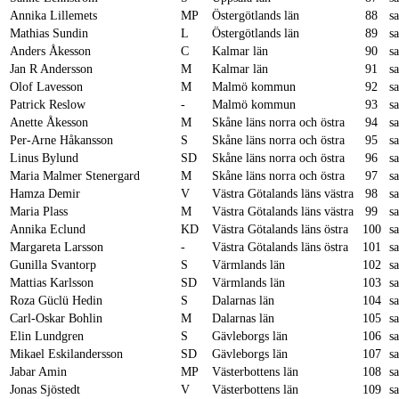
Annika Lillemets
MP
Östergötlands län
88
s
Mathias Sundin
L
Östergötlands län
89
s
Anders Åkesson
C
Kalmar län
90
s
Jan R Andersson
M
Kalmar län
91
s
Olof Lavesson
M
Malmö kommun
92
s
Patrick Reslow
-
Malmö kommun
93
s
Anette Åkesson
M
Skåne läns norra och östra
94
s
Per-Arne Håkansson
S
Skåne läns norra och östra
95
s
Linus Bylund
SD
Skåne läns norra och östra
96
s
Maria Malmer Stenergard
M
Skåne läns norra och östra
97
s
Hamza Demir
V
Västra Götalands läns västra
98
s
Maria Plass
M
Västra Götalands läns västra
99
s
Annika Eclund
KD
Västra Götalands läns östra
100
s
Margareta Larsson
-
Västra Götalands läns östra
101
s
Gunilla Svantorp
S
Värmlands län
102
s
Mattias Karlsson
SD
Värmlands län
103
s
Roza Güclü Hedin
S
Dalarnas län
104
s
Carl-Oskar Bohlin
M
Dalarnas län
105
s
Elin Lundgren
S
Gävleborgs län
106
s
Mikael Eskilandersson
SD
Gävleborgs län
107
s
Jabar Amin
MP
Västerbottens län
108
s
Jonas Sjöstedt
V
Västerbottens län
109
s