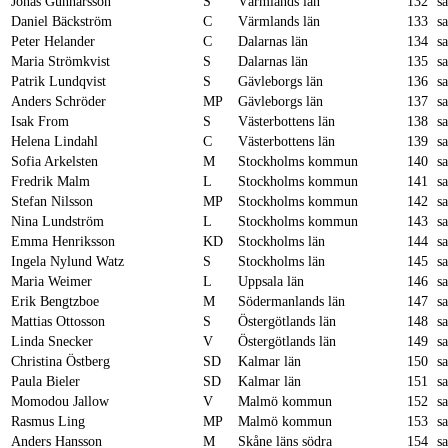
Jonas Gunnarsson
S
Värmlands län
132
s
Daniel Bäckström
C
Värmlands län
133
s
Peter Helander
C
Dalarnas län
134
s
Maria Strömkvist
S
Dalarnas län
135
s
Patrik Lundqvist
S
Gävleborgs län
136
s
Anders Schröder
MP
Gävleborgs län
137
s
Isak From
S
Västerbottens län
138
s
Helena Lindahl
C
Västerbottens län
139
s
Sofia Arkelsten
M
Stockholms kommun
140
s
Fredrik Malm
L
Stockholms kommun
141
s
Stefan Nilsson
MP
Stockholms kommun
142
s
Nina Lundström
L
Stockholms kommun
143
s
Emma Henriksson
KD
Stockholms län
144
s
Ingela Nylund Watz
S
Stockholms län
145
s
Maria Weimer
L
Uppsala län
146
s
Erik Bengtzboe
M
Södermanlands län
147
s
Mattias Ottosson
S
Östergötlands län
148
s
Linda Snecker
V
Östergötlands län
149
s
Christina Östberg
SD
Kalmar län
150
s
Paula Bieler
SD
Kalmar län
151
s
Momodou Jallow
V
Malmö kommun
152
s
Rasmus Ling
MP
Malmö kommun
153
s
Anders Hansson
M
Skåne läns södra
154
s