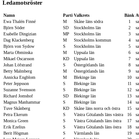
Ledamotsröster
Namn
Parti
Valkrets
Bänk
A
Ewa Thalén Finné
M
Skåne läns södra
1
s
Björn Söder
SD
Stockholms län
2
s
Esabelle Dingizian
MP
Stockholms län
3
s
Dag Klackenberg
M
Stockholms kommun
4
s
Björn von Sydow
S
Stockholms län
5
s
Marta Obminska
M
Uppsala län
6
s
Mikael Oscarsson
KD
Uppsala län
7
s
Johan Löfstrand
S
Östergötlands län
8
s
Betty Malmberg
M
Östergötlands län
9
s
Annicka Engblom
M
Blekinge län
10
s
Peter Jeppsson
S
Blekinge län
11
s
Suzanne Svensson
S
Blekinge län
12
s
Richard Jomshof
SD
Blekinge län
13
s
Magnus Manhammar
S
Blekinge län
14
s
Tuve Skånberg
KD
Skåne läns norra och östra
15
s
Petra Ekerum
S
Västra Götalands läns västra
16
s
Monica Green
S
Västra Götalands läns östra
17
s
Erik Ezelius
S
Västra Götalands läns östra
18
s
Berit Högman
S
Värmlands län
19
s