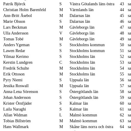
Patrik Björck
S
Västra Götalands läns östra
43
s
Christian Holm Barenfeld
M
Värmlands län
44
s
Ann-Britt Åsebol
M
Dalarnas län
45
s
Marie Olsson
S
Dalarnas län
46
s
Lars Beckman
M
Gävleborgs län
47
s
Ulla Andersson
V
Gävleborgs län
48
s
Tomas Tobé
M
Gävleborgs län
49
s
Anders Ygeman
S
Stockholms kommun
50
s
Lawen Redar
S
Stockholms kommun
51
s
Yilmaz Kerimo
S
Stockholms län
52
s
Kerstin Lundgren
C
Stockholms län
53
s
Fredrik Schulte
M
Stockholms län
54
s
Erik Ottoson
M
Stockholms län
55
s
Pyry Niemi
S
Uppsala län
56
s
Jessika Roswall
M
Uppsala län
57
s
Anna-Lena Sörenson
S
Östergötlands län
58
s
Johan Andersson
S
Östergötlands län
59
s
Krister Örnfjäder
S
Kalmar län
60
s
Laila Naraghi
S
Kalmar län
61
s
Allan Widman
L
Malmö kommun
62
s
Tobias Billström
M
Malmö kommun
63
s
Hans Wallmark
M
Skåne läns norra och östra
64
s