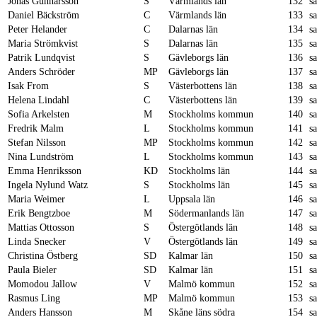
Jonas Gunnarsson
S
Värmlands län
132
s
Daniel Bäckström
C
Värmlands län
133
s
Peter Helander
C
Dalarnas län
134
s
Maria Strömkvist
S
Dalarnas län
135
s
Patrik Lundqvist
S
Gävleborgs län
136
s
Anders Schröder
MP
Gävleborgs län
137
s
Isak From
S
Västerbottens län
138
s
Helena Lindahl
C
Västerbottens län
139
s
Sofia Arkelsten
M
Stockholms kommun
140
s
Fredrik Malm
L
Stockholms kommun
141
s
Stefan Nilsson
MP
Stockholms kommun
142
s
Nina Lundström
L
Stockholms kommun
143
s
Emma Henriksson
KD
Stockholms län
144
s
Ingela Nylund Watz
S
Stockholms län
145
s
Maria Weimer
L
Uppsala län
146
s
Erik Bengtzboe
M
Södermanlands län
147
s
Mattias Ottosson
S
Östergötlands län
148
s
Linda Snecker
V
Östergötlands län
149
s
Christina Östberg
SD
Kalmar län
150
s
Paula Bieler
SD
Kalmar län
151
s
Momodou Jallow
V
Malmö kommun
152
s
Rasmus Ling
MP
Malmö kommun
153
s
Anders Hansson
M
Skåne läns södra
154
s