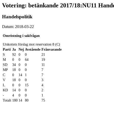
Votering: betänkande 2017/18:NU11 Handel
Handelspolitik
Datum: 2018-03-22
Omröstning i sakfrågan
Utskottets förslag mot reservation 8 (C)
Parti
Ja
Nej
Avstående
Frånvarande
S
92
0
0
21
M
0
0
64
19
SD
34
0
0
11
MP
18
0
0
7
C
0
14
1
7
V
18
0
0
3
L
0
0
15
4
KD
14
0
0
2
-
4
0
0
1
Totalt
180
14
80
75