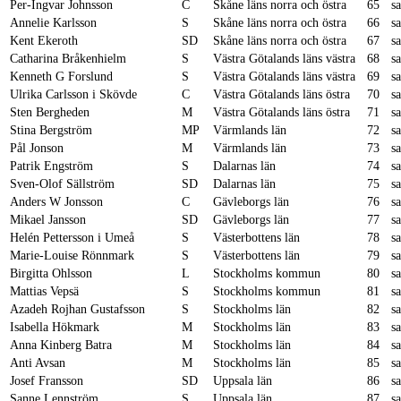
Per-Ingvar Johnsson
C
Skåne läns norra och östra
65
s
Annelie Karlsson
S
Skåne läns norra och östra
66
s
Kent Ekeroth
SD
Skåne läns norra och östra
67
s
Catharina Bråkenhielm
S
Västra Götalands läns västra
68
s
Kenneth G Forslund
S
Västra Götalands läns västra
69
s
Ulrika Carlsson i Skövde
C
Västra Götalands läns östra
70
s
Sten Bergheden
M
Västra Götalands läns östra
71
s
Stina Bergström
MP
Värmlands län
72
s
Pål Jonson
M
Värmlands län
73
s
Patrik Engström
S
Dalarnas län
74
s
Sven-Olof Sällström
SD
Dalarnas län
75
s
Anders W Jonsson
C
Gävleborgs län
76
s
Mikael Jansson
SD
Gävleborgs län
77
s
Helén Pettersson i Umeå
S
Västerbottens län
78
s
Marie-Louise Rönnmark
S
Västerbottens län
79
s
Birgitta Ohlsson
L
Stockholms kommun
80
s
Mattias Vepsä
S
Stockholms kommun
81
s
Azadeh Rojhan Gustafsson
S
Stockholms län
82
s
Isabella Hökmark
M
Stockholms län
83
s
Anna Kinberg Batra
M
Stockholms län
84
s
Anti Avsan
M
Stockholms län
85
s
Josef Fransson
SD
Uppsala län
86
s
Sanne Lennström
S
Uppsala län
87
s