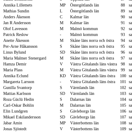
Annika Lillemets
MP
Östergötlands län
88
s
Mathias Sundin
L
Östergötlands län
89
s
Anders Åkesson
C
Kalmar län
90
s
Jan R Andersson
M
Kalmar län
91
s
Olof Lavesson
M
Malmö kommun
92
s
Patrick Reslow
-
Malmö kommun
93
s
Anette Åkesson
M
Skåne läns norra och östra
94
s
Per-Arne Håkansson
S
Skåne läns norra och östra
95
s
Linus Bylund
SD
Skåne läns norra och östra
96
s
Maria Malmer Stenergard
M
Skåne läns norra och östra
97
s
Hamza Demir
V
Västra Götalands läns västra
98
s
Maria Plass
M
Västra Götalands läns västra
99
s
Annika Eclund
KD
Västra Götalands läns östra
100
s
Margareta Larsson
-
Västra Götalands läns östra
101
s
Gunilla Svantorp
S
Värmlands län
102
s
Mattias Karlsson
SD
Värmlands län
103
s
Roza Güclü Hedin
S
Dalarnas län
104
s
Carl-Oskar Bohlin
M
Dalarnas län
105
s
Elin Lundgren
S
Gävleborgs län
106
s
Mikael Eskilandersson
SD
Gävleborgs län
107
s
Jabar Amin
MP
Västerbottens län
108
s
Jonas Sjöstedt
V
Västerbottens län
109
s