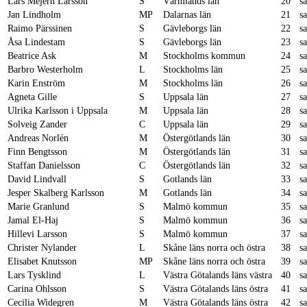
Lars Mejern Larsson
S
Värmlands län
20
s
Jan Lindholm
MP
Dalarnas län
21
s
Raimo Pärssinen
S
Gävleborgs län
22
s
Åsa Lindestam
S
Gävleborgs län
23
s
Beatrice Ask
M
Stockholms kommun
24
s
Barbro Westerholm
L
Stockholms län
25
s
Karin Enström
M
Stockholms län
26
s
Agneta Gille
S
Uppsala län
27
s
Ulrika Karlsson i Uppsala
M
Uppsala län
28
s
Solveig Zander
C
Uppsala län
29
s
Andreas Norlén
M
Östergötlands län
30
s
Finn Bengtsson
M
Östergötlands län
31
s
Staffan Danielsson
C
Östergötlands län
32
s
David Lindvall
S
Gotlands län
33
s
Jesper Skalberg Karlsson
M
Gotlands län
34
s
Marie Granlund
S
Malmö kommun
35
s
Jamal El-Haj
S
Malmö kommun
36
s
Hillevi Larsson
S
Malmö kommun
37
s
Christer Nylander
L
Skåne läns norra och östra
38
s
Elisabet Knutsson
MP
Skåne läns norra och östra
39
s
Lars Tysklind
L
Västra Götalands läns västra
40
s
Carina Ohlsson
S
Västra Götalands läns östra
41
s
Cecilia Widegren
M
Västra Götalands läns östra
42
s