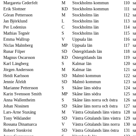
Margareta Cederfelt
M
Stockholms kommun
110
s
Erik Slottner
KD
Stockholms kommun
111
s
Göran Pettersson
M
Stockholms län
112
s
Jan Björklund
L
Stockholms län
113
s
Per Lodenius
C
Stockholms län
114
s
Mathias Tegnér
S
Stockholms län
115
s
Emma Wallrup
V
Uppsala län
116
s
Niclas Malmberg
MP
Uppsala län
117
s
Runar Filper
SD
Östergötlands län
118
s
Magnus Oscarsson
KD
Östergötlands län
119
s
Karl Längberg
S
Kalmar län
120
s
Jörgen Andersson
M
Kalmar län
121
s
Heidi Karlsson
SD
Malmö kommun
122
s
Jennie Åfeldt
SD
Malmö kommun
123
s
Marianne Pettersson
S
Skåne läns södra
124
s
Karin Svensson Smith
MP
Skåne läns södra
125
s
Anna Wallentheim
S
Skåne läns norra och östra
126
s
Johan Nissinen
SD
Skåne läns norra och östra
127
s
Lars-Arne Staxäng
M
Västra Götalands läns västra
128
s
Tony Wiklander
SD
Västra Götalands läns västra
129
s
Rossana Dinamarca
V
Västra Götalands läns norra
130
s
Robert Stenkvist
SD
Västra Götalands läns östra
131
s