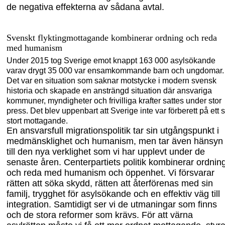
de negativa effekterna av sådana avtal.
Svenskt flyktingmottagande
kombinerar ordning och reda
med humanism
Under 2015 tog Sverige emot knappt 163 000 asylsökande
varav drygt 35 000 var ensamkommande barn och ungdomar.
Det var en situation som saknar motstycke i modern svensk
historia och skapade en ansträngd situation där ansvariga
kommuner, myndigheter och frivilliga
krafter sattes under stor
press. Det blev uppenbart att Sverige inte var förberett på ett 
stort mottagande.
En ansvarsfull migrationspolitik tar sin utgångspunkt i
medmänsklighet och humanism, men tar även hänsyn
till den nya verklighet som vi har upplevt under de
senaste åren. Centerpartiets politik kombinerar ordnin
och reda med humanism och öppenhet. Vi försvarar
rät
ten att söka skydd, rätten
att återförenas med sin
familj, trygghet för asylsökande och en effektiv väg till
integration. Samtidigt ser vi de utmaningar som finns
och de stora reformer som krävs. För att värna