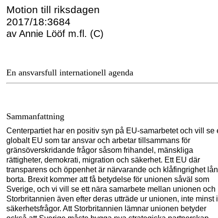
Motion till riksdagen
2017/18:3684
av Annie Lööf m.fl. (C)
En ansvarsfull internationell agenda
Sa
m
m
anfattning
Centerpartiet har en positiv syn på EU-samarbetet och vill se 
globalt EU som tar ansvar och arbetar tillsammans för
gränsöverskridande frågor såsom frihandel, mänskliga
rättigheter, demokrati, migration och säkerhet. Ett EU där
transparens och öppenhet är närvarande och klåfingrighet lån
borta. Brexit kommer att få betydelse för unionen såväl som
Sverige, och vi vill se ett nära samarbete mellan unionen och
Storbritannien även efter deras utträde ur unionen, inte minst i
säkerhetsfrågor. Att Storbritannien lämnar unionen betyder
också att Sverige måste bygga nya strategiska partnerskap