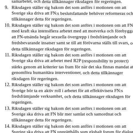
samarbetet, och
detta
tillkännager
riksdagen
för regeringen.
Riksdagen ställer sig bakom det som anförs i motionen om att
Sverige ska driva att FN
:s
beslutsfattande behöver reformeras oc
tillkännager detta för regeringen.
Riksdagen ställer sig bakom det som anförs i motionen om att F
med kraft ska intensifiera arbetet med att motverka och förebygg
att FN-utsända begår sexuella övergrepp i fredsfrämjande och
fredsbevarande insatser samt se till att förövarna ställs till svars
,
o
detta
tillkännager
riksdagen
för regeringen.
Riksdagen ställer sig bakom det som anförs i motionen om att
Sverige ska driva att arbetet med R2P
(responsibility to protect)
stärks genom att kriterier
tas fram
för när det ska finnas mandat at
genomföra humanitära interventioner
,
och
detta
tillkännager
riksdagen
för regeringen.
Riksdagen ställer sig bakom det som anförs i motionen om
att
Sverige
bör
ta en aktiv roll i arbetet för att effektivisera FN:s
fredsfrämjande verksamhet
,
och
detta
tillkännager
riksdagen
för
regeringen.
Riksdagen ställer sig bakom det som anförs i motionen om att
Sverige ska driva att FN blir mer samlat och samordnat och
tillkännager detta för regeringen.
Riksdagen ställer sig bakom det som anförs i motionen om att
Sverige ska driva att FN upprätthålls som globalt forum för dialo