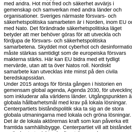
med andra. Hot mot fred och säkerhet avvärjs i
gemenskap och samverkan med andra länder och
organisationer. Sveriges närmaste försvars- och
säkerhetspolitiska samarbeten är i Norden, inom EU o
med Nato. Det förändrade säkerhetspolitiska läget
betyder att mer behöver göras för att utveckla och
fördjupa de försvars- och säkerhetspolitiska
samarbetena. Skyddet mot cyberhot och desinformati
måste stärkas samtidigt som de europeiska försvars
makterna stärks. Här kan EU bidra med ett tydligt
mervärde, utan att ta över Natos roll. Nordiskt
samarbete kan utvecklas inte minst på
den
civila
beredskapssidan.
Under 2015 antogs för första gången i historien en
gemensam global agenda, Agenda 2030, för utvecklin
som inkluderar alla världens länder. Utgångspunkten ä
globala hållbarhetsmål med krav på lokala lösningar.
Centerpartiets biståndspolitik ska ta sig an de stora
globala utmaningarna med lokala och gröna lösningar.
Det är de lokala aktörer
nas kraft som kan påverka ett
framtida samhällsbygge. Centerpartiet vill at
t biståndet