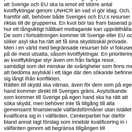
att Sverige och EU ska ta emot ett större antal
kvotflyktingar genom UNHCR än vad vi gör idag. Och,
framför allt
,
behöver både Sveriges och EU:s resurser
riktas till de grupperna. En kvot bör tas fram baserad 
hur ett långsikt
igt hållbart mottagande kan
upprätthålla
De som
i fortsä
tt
ningen
kommer till Sverige eller EU o
söker asyl ska ha rätt att få sina skyddsskäl prövade.
Men i en värld med begränsade resurser bör vi fokuse
på de
mest utsatta, såsom kvotflyktingar
. En prioriterin
av kvotflyktingar styr även om från farliga resor,
samtidigt som det minskar de svårigheter som finns m
att bedöma asylskäl i ett läge där den sökande befinne
sig långt ifrån konflikten.
Rätten till skydd ska värnas, även för dem som på ege
hand kommer direkt till Sveriges gräns. Asylsökande
som kommer till Sverige på egen hand ska ha rätt att
söka skydd, men behöver inte få tillgång till alla
gemensamt finansierade välfärdsförmåner utan istället
kvalificera sig in i välfärden. Centerpartiet har därför
bland annat lagt förslag som innebär kvalificerin
g in i
välfärden genom att
begränsa tillgången till