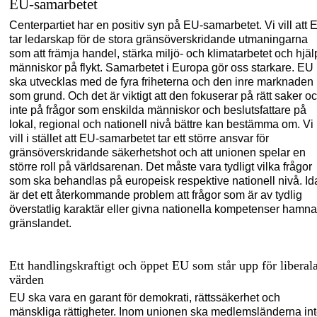
EU-samarbetet
Centerpartiet har en positiv syn på EU-samarbetet. Vi vill att 
tar ledarskap för de stora gränsöverskridande utmaningarna
som att främja handel, stärka miljö- och klimatarbetet och hjä
människor på flykt. Samarbetet i Europa gör oss starkare.
EU
ska utvecklas med de fyra friheterna och den inre marknaden
som grund. Och
det är viktig
t att den
fokuserar på rätt
saker o
inte på frågor som enskilda människor och beslutsfattare på
lokal, regional och nationell nivå bättre kan bestämma om. Vi
vill i stället att EU-samarbetet tar ett större ansvar för
gränsöverskridande säkerhetshot och att unionen spelar en
större roll på världsarenan. Det måste vara tydligt vilka frågor
som ska behandl
as på europeisk
respektive
nationell nivå. I
är det ett återkommande problem att frågor som är
av tydlig
överstatlig karaktär
ell
er givna nationella kompetenser
hamnar
gränslandet.
Ett handlingskraftigt och öppet EU s
om står upp för liberal
värden
EU ska vara en garant för demokrati, rättssäkerhet och
mänskliga rättigheter. Inom unionen ska medlemsländerna in