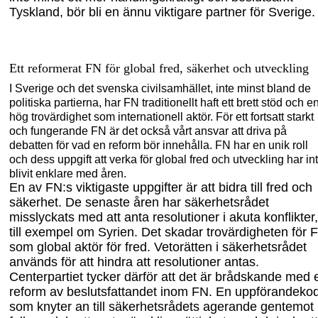
Tyskland
,
bör bli en ännu viktigare partner för Sverige.
Ett reformerat FN
för global fred, säkerhet och utveckling
I Sverige och det svenska civilsamhället, inte minst bland de
politiska parti
erna, har FN traditionellt
haft ett brett stöd och e
hög trovärdighet som internationell aktör. För ett fortsatt starkt
och fungerande FN är det också vårt ansvar att driva på
debatten för vad en reform bör innehålla. FN har en unik roll
och dess uppgift att verka för global fred och utveckling har in
blivit enklare med åren.
En av FN:s viktigaste uppgifter är att bidra till fred och
säkerhet. De senaste åren har säkerhetsr
ådet
misslyckats med att anta resolutioner i akuta konflikter,
till exempel om Syrien. Det skadar trovärdigheten för 
som global aktör för fred. Vetorätten i säker
hetsrådet
används för att hindra att resolutioner antas.
Centerpartiet tycker därför att det är brådskande med 
reform av
beslutsfattandet inom FN.
En uppförandeko
som knyter an till säkerhetsrådets agerande gentemot