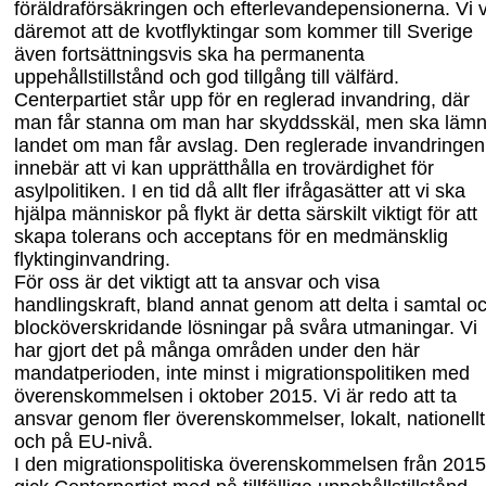
föräldraförsäkringen och efterlevandepensionerna. Vi vi
däremot att de kvotflyktingar som kommer till Sverige
även fortsättningsvis ska ha permanenta
uppehållstillstånd och god tillgång till välfärd.
Centerpartiet står upp för en reglerad invandring, där
man får stanna om m
an har skyddsskäl, men ska
läm
landet om man får avslag. Den reglerade invandringen
innebär att vi kan upprätthålla en trovärdighet för
asylpolitiken. I en tid då allt fler ifrågasätter att vi ska
hjälpa människor på flykt är detta särskilt viktigt för att
skapa tolerans och acceptans för en medmänsklig
flyktinginvandring.
För oss är det viktigt att ta ansvar och visa
handlingskraft, bland annat ge
nom att delta i samtal o
blocköverskridande lösningar på svåra utmaningar. Vi
har gjort det på många områden under den här
mandatperioden, inte minst i migrationspolitiken med
överenskommelsen i oktober 2015. Vi är redo att ta
ansvar genom fler överenskommel
ser, lokalt, nationellt
och på EU-nivå.
I den migrationspolitiska överenskommelsen från 2015