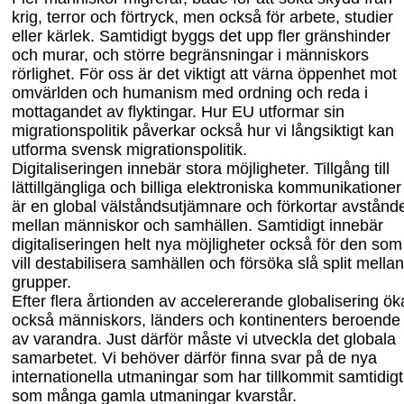
krig, terror och förtryck, men också för arbete, studier
eller kärlek. Samtidigt byggs det upp fler gränshinder
och murar, och större begränsningar i människors
rörlighet. För oss är det viktigt att värna öppenhet mot
omvärlden och humanism med ordning och reda i
mottagandet av flyktingar. Hur EU utformar sin
migrationspolitik påverkar också hur vi långsiktigt kan
utforma svensk migrationspolitik.
Digitaliseringen innebär stora möjligheter. Tillgång till
lättillgängliga och billiga elektroniska kommunikationer
är en global välståndsutjämnare och
för
kortar avstånd
mellan människor och samhällen. Samtidigt innebär
digitaliseringen helt nya möjligheter också för den som
vill destabilisera samhällen och försöka slå split mellan
grupper.
Efter flera årtionden av accelerera
nde globalisering
ök
också människors, länders och kontinenters beroende
av varandra. Just därför måste vi utveckla det globala
samarbetet. Vi behöver därför finna svar på de nya
internationella utmaningar som har tillkommit samtidigt
som många gamla utmaningar kvarstår.