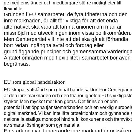
ge medlemsländer och medborgare större möjligheter till
flexibilitet.
Grunden i EU-samarbetet,
de fyra friheterna och den
inre marknaden, är allt för viktiga för att det enda
alternativet ska vara att lämna unionen om man är
missnöjd med utvecklingen inom vissa politikområden.
Men Centerpartiet vill inte att det ska gå att förhandla
bort redan ingångna avtal och fördrag eller
grundläggande princ
iper och gemensamma värderinga
A
ntalet områden med flexibilitet i
samarbetet bör även
begränsas.
EU som global handelsaktör
EU skapar välstånd som global handelsaktör
.
För Centerparti
är den inre marknaden och den fria rörligheten EU:s viktigast
styrkor. Men mycket mer kan göras. Det finns
en
enorm
potential i att öppna tjänstemarknaden och en verklig europei
digital marknad. Vi kan inte låta protektionism och gynnande 
nationella statliga monopol hindra fri konkurrens och framväxt
av smarta
lösningar som gynnar alla.
En stark och väl fungerande inre marknad är också en