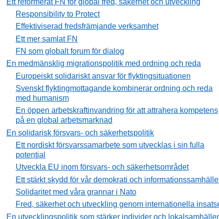
Ett reformerat FN för global fred, säkerhet och utveckling
Responsibility to Protect
Effektiviserad fredsfrämjande verksamhet
Ett mer samlat FN
FN som globalt forum för dialog
En medmänsklig migrationspolitik med ordning och reda
Europeiskt solidariskt ansvar för flyktingsituationen
Svenskt flyktingmottagande kombinerar ordning och reda
med humanism
En öppen arbetskraftinvandring för att attrahera kompetens
på en global arbetsmarknad
En solidarisk försvars- och säkerhetspolitik
Ett nordiskt försvarssamarbete som utvecklas i sin fulla
potential
Utveckla EU inom försvars- och säkerhetsområdet
Ett stärkt skydd för vår demokrati och informationssamhälle
Solidaritet med våra grannar i Nato
Fred, säkerhet och utveckling genom internationella insats
En utvecklingspolitik som stärker individer och lokalsamhälle