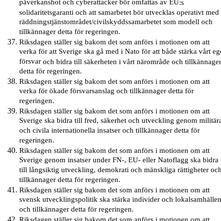
påverkanshot och cyberattacker bör omfattas av EU
:s
solidaritetsgaranti och att samarbetet
bör
utvecklas operativt med
räddningstjänstområdet/civilskyddssamarbetet som modell och
tillkännager detta för regeringen.
Riksdagen ställer sig bakom det som anförs i motionen om att
verka för att Sverige ska gå med i Nato för att både stärka vårt eg
försvar
och
bidra till säkerheten i vårt närområde och tillkännage
detta för regeringen.
Riksdagen ställer sig bakom det som anförs i motionen om att
verka för ökade försvarsanslag och tillkännager detta för
regeringen.
Riksdagen ställer sig bakom det som anförs i motionen om att
Sverige ska bidra till fred, säkerhet och utveckling genom militär
och civila internationella insatser och tillkännager detta för
regeringen.
Riksdagen ställer sig bakom det som anförs i motionen om att
Sverige genom insatser under FN-, EU- eller Natoflagg ska bidra
till långsiktig utveckling, demokrati och mänskliga rättigheter oc
tillkännager detta för regeringen.
Riksdagen ställer sig bakom det som anförs i motionen om att
svensk utvecklingspolitik ska stärka individer och lokalsamhälle
och tillkännager detta för regeringen.
Riksdagen ställer sig bakom det som anförs i motionen om att