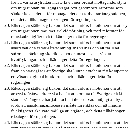
för att värna asylrätten måste få ett mer ordnat mottagande, styra
om migrationen till lagliga vägar och genomföra reformer som
sänker kostnaderna för mottagandet och förbättrar integrationen,
och detta tillkännager riksdagen för regeringen.
Riksdagen ställer sig bakom det som anförs i motionen om att sty
om migrationen mot mer självförsörjning och med reformer för
minskade utgifter och tillkännager detta för regeringen.
Riksdagen ställer sig bakom det som anförs i motionen om att
asylrätten och familjeåterförening ska värnas och att resurser i
större utsträckning ska riktas mot de mest utsatta, såsom
kvotflyktingar, och tillkännager detta för regeringen.
Riksdagen ställer sig bakom det som anförs i motionen om att ta
fram en strategi för att Sverige ska kunna attrahera rätt kompetens
en växande global konkurrens och tillkännager detta för
regeringen.
Riksdagen ställer sig bakom det som anförs i motionen om att
arbetskraftsinvandrare ska ha lätt att komma till Sverige och lätt a
stanna så länge de har jobb och att det ska vara möjligt att byta
jobb, att ansökningsprocessen måste förenklas och att mindre
felaktigheter ska vara möjliga att åtgärda, och detta tillkännager
riksdagen för regeringen.
Riksdagen ställer sig bakom det som anförs i motionen om att de