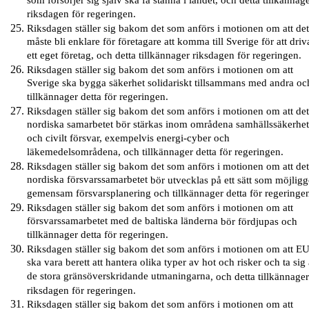
som försörjer sig själv ska få stanna i landet, och detta tillkännag
riksdagen för regeringen.
Riksdagen ställer sig bakom det som anförs i motionen om att de
måste bli enklare för företagare att komma till Sverige för att driv
ett eget företag, och detta tillkännager riksdagen för regeringen.
Riksdagen ställer sig bakom det som anförs i motionen om att
Sverige ska bygga säkerhet solidariskt tillsammans med andra oc
tillkännager detta för regeringen.
Riksdagen ställer sig bakom det som anförs i motionen om att de
nordiska samarbetet bör stärkas inom områdena samhällssäkerhe
och civilt försvar, exempelvis energi-cyber och
läkemedelsområdena, och tillkännager detta för regeringen.
Riksdagen ställer sig bakom det som anförs i motionen om att de
nordiska försvarssamarbetet
bör
utvecklas på ett sätt som möjlig
gemensam försvarsplanering och tillkännager detta för regeringe
Riksdagen ställer sig bakom det som anförs i motionen om att
försvarssamarbetet med de baltiska länderna
bör
fördjupas och
tillkännager detta för regeringen.
Riksdagen ställer sig bakom det som anförs i motionen om att E
ska vara berett att hantera olika typer av hot och risker och ta sig
de stora gränsöverskridande utmaningarna
,
och
detta
tillkännage
riksdagen
för regeringen.
Riksdagen ställer sig bakom det som anförs i motionen om att