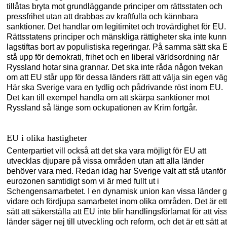
tillåtas bryta mot grundläggande principer om rättsstat
en och
pressfrihet utan att
drabbas av kraftfulla och kännbara
sanktioner. Det handlar om legitimitet och trovärdighet för EU.
Rättsstatens principer och mänskliga rättigheter ska inte kun
lagstiftas bort av populistiska regeringar. På samma sätt ska 
stå upp för demokrati, frihet och en liberal världsordning när
Ryssland hotar sina grannar. Det ska inte råda någon tvekan
om att EU står upp för dessa länders rätt att välja sin egen väg
Här ska Sverige vara en tydlig och pådrivande
röst inom EU.
Det kan till
exempel handla om att skärpa sanktioner mot
Ryssland så länge som ockupationen av Krim fortgår.
EU i olika hastigheter
Centerpartiet vill också att det ska vara möjligt för EU att
utvecklas djupar
e på vissa områden utan att
alla länder
behöver vara med. Redan idag har Sverige valt att stå utanför
eurozonen samtidigt so
m vi är med fullt ut i
Schengen
samarbetet. I en dynamisk union kan vissa länder 
vidare och fördjupa samarbetet inom olika områden. Det är ett
sätt att säkerställa att EU inte blir handlingsförlamat för att vis
länder säger nej till utveckling och reform, och det är ett sätt at