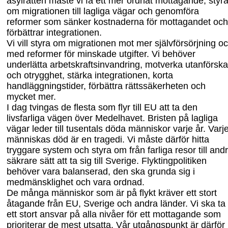
asylrätten måste vi få ett mer ordnat mottagande, styr
om migrationen till lagliga vägar och genomföra
reformer som sänker kostnaderna för mottagandet och
f
örbättrar integrationen.
Vi vill styra om migrationen mot mer självförsörjning o
med reformer för minskade utgifter. Vi behöver
underlätta arbetskraftsinvandring, motverka utanförsk
och otrygghet, stärka integrationen, korta
handläggningstider, förbättra rättssäkerheten och
mycket mer.
I dag tvingas de flesta som flyr till EU att ta den
livsfarliga vägen över Medelhavet. Bristen på lagliga
vägar leder till tusentals döda människor varje år. Varj
människas död är en tragedi. Vi måste därför hitta
tryggare system och styra om från farliga resor
till and
säkrare sätt att ta sig till Sverige. Flyktingpolitiken
behöver vara balanserad, den ska grunda sig i
medmän
sklighet och vara ordnad.
De många människor som är på flykt kräver ett stort
åtagande från EU, Sverige och andra länder. Vi ska ta
ett stort ansvar på alla nivåer för ett mottagande som
prioriterar de mest utsatta. Vår utgångspunkt är därför