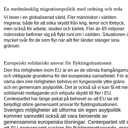
En medmänsklig migrationspolitik med ordning och reda
Vi lever i en globaliserad värld. Fler människor i världen
migrerar, både för att söka skydd från krig, terror och förtryck,
men också för arbete, studier och kärlek. Fler än 65 m
iljoner
människor befinner
sig på flykt runt om i världen. Situationen 
mycket svår för de som flyr när allt fler länder stänger sina
gränser.
Europeiskt
solidariskt ansvar för flyktingsituationen
Den fria rörligheten inom EU är en av de största framgångarn
och viktigaste grunderna för det europeiska samarbetet. För at
värna den inre rörligheten behövs en fungerande yttre gräns
och en gemensam asylpolitik. Det är också så vi kan få ett me
solidariskt mottagande och erbjuda skydd till
fler i EU.
Centerpartiet har länge pekat på behovet av att EU tar ett
b
etydligt större
gemensamt
a
nsvar för flyktingsituationen.
Sveriges möjligheter att utforma sin egen asylpolitik
kommer sannolikt också att vara beroende av
gemensamma europeiska lösningar. Centerpartiet vill 