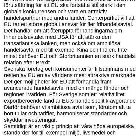
förutsättning för att EU ska fortsätta stå stark i den
globala konkurrensen och vara en attraktiv
handelspartner med andra länder. Centerpartiet vill att
EU tar ett större globalt ansvar för fler frihandels
avtal.
Det handlar om att återuppta förhandlingarna om
frihandelsavtalet med USA för att stärka den
transatlantiska länken, men också om ambitiösa
handelsavtal med till exempel Kina och Indien. Inte
minst behöver EU och Storbritannien en stark handels
relation efter Brexit.
Svenska företag och konsumenter är tillsammans med
resten av EU en av världens mest attraktiva marknader
Det ger möjligheter för EU att förhandla fram
avancerade handelsavtal med en mängd länder och
regioner i världen. För Sverige som ett relativt litet
exportberoende land är EU:s handelspolitik avgörande
Därför behöver vi ambitiösa avtal som, förutom att ta
bort tullar och tariffer, harmoniserar standarder och
skyddar investeringar.
Samtidigt är en viktig princip att våra höga europeiska
standarder för till exempel miljö, livsmedel och