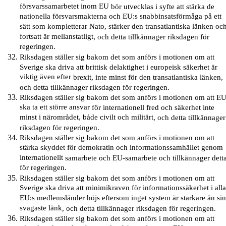
försvarssamarbetet inom EU
bör
utvecklas i syfte att stärka de
nationella försvarsmakterna och EU:s snabbinsatsförmåga på ett
sätt som kompletterar Nato, stärker den transatlantiska länken oc
fortsatt är mellanstatligt
,
och
detta
tillkännager
riksdagen
för
regeringen.
Riksdagen ställer sig bakom det som anförs i motionen om
att
Sverige ska driva att brittisk delaktighet i europeisk säkerhet är
viktig även efter
brexit
, inte minst för den transatlantiska länken
,
och
detta
tillkännager
riksdagen
för regeringen.
Riksdagen ställer sig bakom det som anförs i motionen om att E
ska ta ett större ansvar
för
internationell fred och säkerhet inte
minst i närområdet, både civilt och militärt
,
och
detta
tillkännager
riksdagen
för regeringen.
Riksdagen ställer sig bakom det som anförs i motionen om att
stärka skyddet för demokratin och informationssamhället genom
internationellt
samarbete
och EU-samarbete och tillkännager dett
för regeringen.
Riksdagen ställer sig bakom det som anförs i motionen om att
Sverige ska driva att minimikraven för informationssäkerhet i all
EU:s medlemsländer höjs eftersom inget system är starkare än si
svagaste länk
,
och
detta
tillkännager
riksdagen
för regeringen.
Riksdagen ställer sig bakom det som anförs i motionen om att