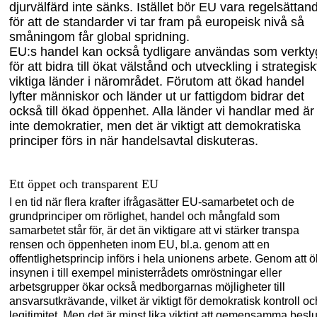
djurvälfärd inte sänks. Istället bör EU vara regelsättan
för att de standarder vi tar fram på europeisk nivå så
småningom får global spridning.
EU:s handel kan också tydligare användas som verkty
för att bidra till ökat välstånd och utveckling i strategisk
viktiga länder i närområdet. Förutom att ökad handel
lyfter människor och länder ut ur fattigdom bidrar det
också till ökad öppenhet. Alla länder vi handlar med är
inte demokratier, men det är viktigt att demokratiska
principer förs in när handelsavtal diskuteras.
Ett öppet och transpare
nt EU
I en tid när flera krafter ifrågasätter EU-samarbetet och de
grundprinciper om rörlighet, handel och mångfald som
samarbetet står för, är det än viktigare att vi stärker trans
pa
rensen och öppenheten inom EU, bl.a. genom att en
offentlighetsprincip införs i hela unionens arbete.
Genom att ö
insynen i till exempel ministerrådets omröstningar eller
arbetsgrupper ökar också medborgarnas möjligheter till
ansvarsutkrävande, vilket är viktigt för demokratisk kontroll oc
legitimitet. Men det är minst lika viktigt att
gemensamma beslu