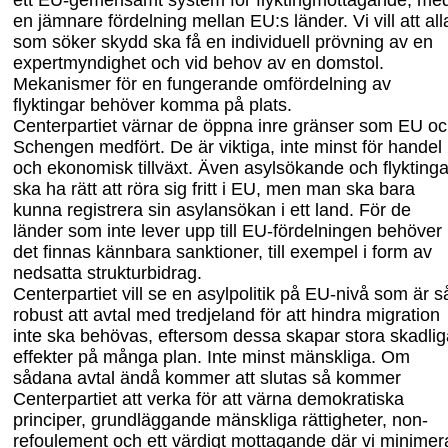
ett EU-gemensamt system för flyktingmottagande, me
en jämnare fördelning mellan EU:s länder. Vi vill att all
som söker skydd ska få en individuell prövning av
en
expert
myndighet och vid behov
av en
domstol.
Mekanismer för en fungerande omfördelning av
flyktingar behöver komma på plats.
Centerpartiet värnar de öppna inre gränser som EU o
Schengen medfört. De är viktiga, inte minst för handel
och ekonomisk tillväxt. Även asylsökande och flyktinga
ska ha rätt att röra sig fritt i EU, men man ska bara
kunna registrera sin asylansökan i ett land. För de
länder som inte lever upp till EU-fördelningen behöver
det finnas kännbara sanktioner, till exempel i form av
nedsatta strukturbidrag.
Centerpartiet vill se en asylpolitik på EU-nivå som är s
robust att avtal med tredje
land för att hindra migration
inte ska behövas, eftersom dessa skapar stora skadlig
effekter på många plan. Inte minst mänskliga. Om
sådana avtal ändå kommer att slutas så kommer
Centerpartiet att verka för att värna demokratiska
principer
,
grundläggande mänskliga rättigheter, non-
refoulement och ett värdigt mottagande där vi minimer