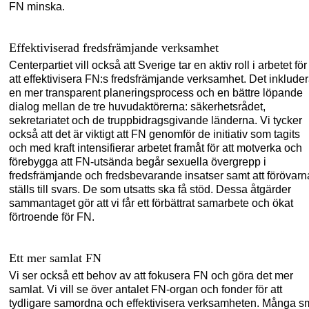
FN minska.
Effektiviserad
fredsfrämjande verksamhet
Centerpartiet vill också att Sverige tar en aktiv roll i arbetet för
att effektivisera FN:s fredsfrämjande verksamhet. Det inkluder
en mer transparent planeringsprocess och en bättre löpande
dial
og mellan de tre huvudaktörerna:
säkerhetsrådet,
sekretariatet och de truppbidragsgivande länderna. Vi tycker
också
att
det är viktigt att FN genomför de initiativ som
tagits
och med kra
ft intensifierar arbetet framåt
för att motverka och
förebygga att FN-utsända
begår sexuella överg
repp i
fr
edsfrämjande
och
fredsbevarande insatser samt att förövarn
ställs till svars.
De som utsatts ska få stöd.
Dessa åtgärder
sammantaget gör att vi får ett förbättrat samarbete och ökat
förtroende för FN.
Ett mer samlat FN
Vi ser också ett behov av att fokusera FN och göra det mer
samlat. Vi vill se över antalet FN-organ och fonder för att
tydligare samordna och effektivisera verksamheten.
Många s