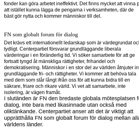
fonder kan göra
arbetet ineffektivt. Det finns mycket att vinna 
att istället kunna lägga de pengarna i verksamheten, där de
bäst gör nytta och kommer människor till del.
FN som globalt forum för dialog
Det krävs ett internationellt ledarskap som är värdegrundat oc
tydligt. Centerpartiet försvarar grundläggande liberala
värderingar i en föränderlig tid. Vi söker samarbete för att ge
fortsatt tyngd åt mänskliga rättigheter, frihandel och
demokratisering. Människor i en stor del av världen åtnjuter in
grundläggande fri- och rättigheter. Vi kommer att behöva tala
med dem som står långt ifrån oss för att kunna bidra till en
säkrare, friare och rikare värld. Vi vet att samarbete, inte
isolering
,
är vägen framåt.
I slutänden är FN den bredaste globala mötesplatsen f
dialog, inte bara med likasinnade utan också med
oliktänkande. Centerpartiet anser att det är viktigt att
upprätthåll
a FN som globalt forum för
dialog mellan all
världens länder.