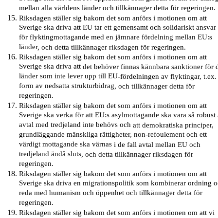
mellan alla världens länder och tillkännager detta för regeringen.
Riksdagen ställer sig bakom det som anförs i motionen om att
Sverige ska driva att EU tar ett gemensamt och solidariskt ansvar
för flyktingmottagande med en jämnare fördelning mellan EU:s
länder
,
och
detta
tillkännager
riksdagen
för regeringen.
Riksdagen ställer sig bakom det som anförs i motionen om att
Sverige ska driva att
det behöver finnas kännbara sanktioner
för 
länder som inte lever upp till EU
-
fördelningen av flyktingar,
t.ex.
form av nedsatta strukturbidrag
,
och tillkännager detta för
regeringen.
Riksdagen ställer sig bakom det som anförs i motionen om att
Sverige ska verka för att EU:s asylmottagande ska vara så robust 
avtal med tredjeland inte behövs och
att demokratiska principer,
grundläggande mänskliga rättigheter, non-refoulement och ett
värdigt mottagande ska värnas
i de fall avtal mellan EU och
tredjeland ändå sluts
,
och
detta
tillkännager
riksdagen
för
regeringen.
Riksdagen ställer sig bakom det som anförs i motionen om att
Sverige ska driva en migrationspolitik som kombinerar ordning 
reda med humanism och öppenhet och tillkännager detta för
regeringen.
Riksdagen ställer sig bakom det som anförs i motionen om att vi