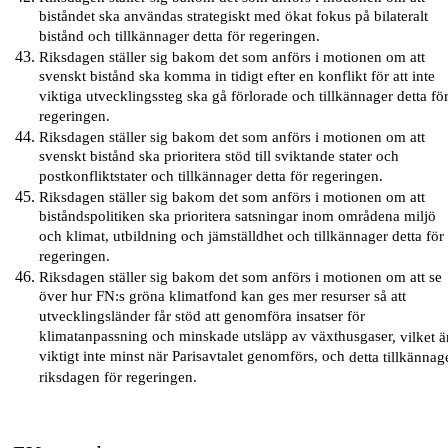
biståndet ska användas strategiskt med ökat fokus på bilateralt
bistånd och tillkännager detta för regeringen.
Riksdagen ställer sig bakom det som anförs i motionen om att
svenskt bistånd ska komma in tidigt efter en konflikt för att inte
viktiga utvecklingssteg ska gå förlorade och tillkännager detta fö
regeringen.
Riksdagen ställer sig bakom det som anförs i motionen om att
svenskt bistånd ska prioritera stöd till sviktande stater och
postkonfliktstater och tillkännager detta för regeringen.
Riksdagen ställer sig bakom det som anförs i motionen om att
biståndspolitiken ska prioritera satsningar inom områdena miljö
och klimat, utbildning och jämställdhet och tillkännager detta för
regeringen.
Riksdagen ställer sig bakom det som anförs i motionen om att se
över hur FN:s gröna klimatfond kan ges mer resurser så att
utvecklingsländer får stöd att genomföra insatser för
klimatanpassning och minskade utsläpp av växthusgaser
,
vilket ä
viktigt inte minst när Parisavtalet genomförs, och
detta
tillkännag
riksdagen
för regeringen.