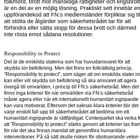
folkmord, brott mot mänskliga rättig
heter och krigsbrott
är en del av en möjlig lösning. Praktiskt sett innebär e
uppförande
kod att FN:s medlemsländer förpliktar sig til
att stötta de åtgärder som säkerhetsrådet tar för att
förhindra eller sätta stopp för dessa brott och därmed
inte rösta e
mot sådana resolutioner.
Responsibility to Protect
Det är de enskilda staterna som har huvudansvaret för att
skydda sin befolkning. Men det finns en folkrättslig princip,
”Responsibility to protect”, som säger att om enskilda stater in
kan eller vill skydda sin befolkning så ska ansvaret att agera
övergå till omvärlden, i princip till FN:s säkerhe
tsråd.
Men det
finns inga kriterier för när omvärlden via FN:s säkerhetsråd
måste agera eller när ett internationellt humanitärt
ingripande
kan vara motiverat. Eftersom det saknas
klara kriterier blir det 
varje enskilt fall upp till säkerhetsrådet att bedöma om ett
humanitärt ingripande är rättfärdigat. Centerpartiet ska verka f
att ”Responsibility to protect” stärks genom att kriterier tas fra
för när det ska finnas mandat att genomföra humanitära
interventioner. På så sätt skulle risken för obstr
uerande veton 