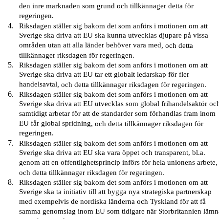
den inre marknaden som grund och tillkännager detta för
regeringen.
Riksdagen ställer sig bakom det som anförs i motionen om att
Sverige ska driva att EU ska kunna utvecklas djupare på vissa
områden utan att alla länder behöver vara med
,
och
detta
tillkännager
riksdagen
för regeringen.
Riksdagen ställer sig bakom det som anförs i motionen om att
Sverige ska driva att EU tar ett globalt ledarskap för fler
handelsavtal
,
och
detta
tillkännager
riksdagen
för regeringen.
Riksdagen ställer sig bakom det som anförs i motionen om att
Sverige ska driva att EU utvecklas som global frihandelsaktör oc
samtidigt arbetar för att de standarder som förhandlas fram inom
EU får global spridning
,
och
detta
tillkännager
riksdagen
för
regeringen.
Riksdagen ställer sig bakom det som anförs i motionen om att
Sverige ska driva att EU ska vara öppet och transparent, bl.a.
genom att en offentlighetsprincip införs för hela unionens arbete
,
och
detta
tillkännager
riksdagen
för regeringen.
Riksdagen ställer sig bakom det som anförs i motionen om att
Sverige ska ta initiativ till att bygga nya strategiska partnerskap
med exempelvis de nordiska länderna och Tyskland för att få
samma genomslag inom EU som tidigare när Storbritannien lämn