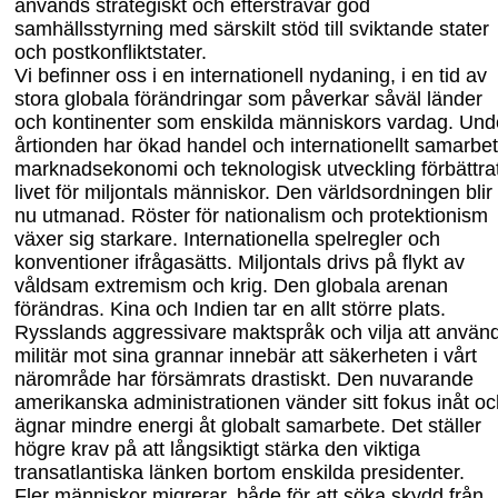
används strategiskt och
eftersträvar god
samhällsstyrning med särskilt stöd till sviktande stater
och postkonfliktstater.
Vi befinner oss i en internationell nydaning, i en tid av
stora globala förändringar som påverkar såväl länder
och kontinenter som enskilda människors vardag. Und
årtionden har ökad handel och internationellt samarbet
marknadsekonomi och teknologisk utveckling förbättra
livet för miljontals människor. Den världsordningen blir
nu utmanad. Röster för nationalism och protektionism
växer sig starkare. Internatio
nella spelregler och
konventioner ifrågasätts. Miljontals drivs på flykt av
våldsam extremism och krig. Den globala arenan
förändras. Kina och Indien tar en allt större plats.
Rysslands aggressivare maktspråk och vilja att använ
militär mot sina grannar innebär att säkerheten i vårt
närområde har försämrats drastiskt. Den nuvarande
amerikanska administrationen vänder sitt fokus inåt oc
ägnar mindre energi åt globalt samarbete. Det ställer
högre krav på att långsiktigt stärka den viktiga
transatlantiska länken bortom enskilda presidenter.
Fler människor migrerar, både för att söka skydd från