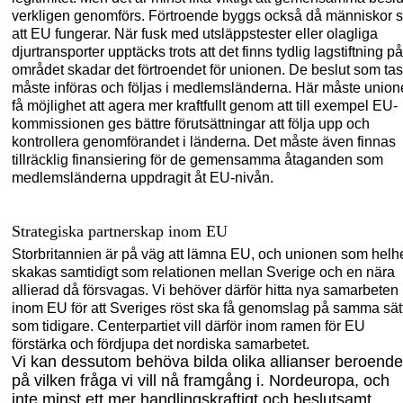
verkligen genomförs. Förtroende byggs också då människor s
att EU fungerar. När fusk med utsläppstester eller olagliga
djurtransporter upptäcks trots att det finns tydlig lagstiftning på
området skadar det förtroendet för unionen. De beslut som tas
måste införas och följas i medlemsländerna. Här måste unio
få möj
lighet att agera mer kraftfullt
genom att till exempel EU-
kommissionen ges bättre förutsättningar att följa upp och
kontrollera genomförandet i länderna. Det måste även finnas
tillräcklig finansiering för de gemensamma åtaganden som
medlemsländerna uppdragit åt EU-nivån.
Strategiska partnerskap inom EU
Storbritannien är på väg att lämna EU
,
och unionen som helh
skakas samtidigt som relationen mellan Sverige och en nära
allierad då försvagas. Vi behöver därför hitta nya samarbeten
inom EU för att Sveriges röst ska få genomslag på samma sät
som tidigare. Centerpartiet vill därför inom ramen för EU
förstärka och fördjupa det nordiska sam
arbetet.
Vi kan dessutom behöva bilda olika allianser beroende
på vilken fråga vi vill nå framgång i. Nordeuropa, och
inte minst ett mer handlingskraftigt och beslutsamt