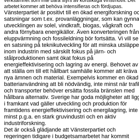
verksamhet som inte bara styrs av kortsiktiga vinstmotiv. Det
arbetet kommer att behöva intensifieras och fördjupas.
Vänsterpartiet är positivt till en ökad energiforskning o
satsningar som
t.ex. provanläggningar, som
kan gynn
utvecklingen av solel, vindkraft, biogas, vågkraft och
andra förnybara energikällor. Även konverteringen från
eluppvärmning och fossileldning bör fortsätta. Vi vill se
en satsning på teknikutveckling för att minska utsläpp
inom industrin med särskilt fokus på järn- och
stålproduktionen samt ökat fokus på
energieffektivisering och lagring av energi. Behovet av
att ställa om till ett hållbart samhälle kommer att krä
va
nya ämnen och material. Exempelvis
kommer en ökad
batterianvändning att bli nödvändig, inte minst när trafi
och transporter behöver ersätta fossila bränslen med
hållbara alternativ. Sverige har goda möjligheter att lig
i framkant vad gäller utveckling och produktion för
framtidens energieffektivisering och energilagring, inte
minst p.g.a. en stark gruvindustri och en aktiv
industriforskning.
Det är också glädjande att Vänsterpartiet och
regeringen tidigare
i budgetsamarbetet
har kommit