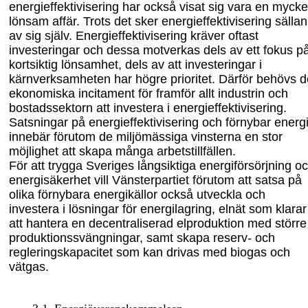
energieffektivisering har också visat sig vara en mycke
lönsam affär. Trots det sker energieffektivisering sällan
av sig själv. Energieffektivisering kräver oftast
investeringar och dessa motverkas dels av ett fokus p
kortsiktig lönsamhet, dels av att investeringar i
kärnverksamheten har högre prioritet. Därför behövs d
ekonomiska incitament för framför allt industrin och
bostadssektorn att investera i energieffektivisering.
Satsningar på energieffektivisering och förnybar energ
innebär förutom de miljömässiga vinsterna en stor
möjlighet att skapa många arbetstillfällen.
För att trygga Sveriges långsiktiga energiförsörjning o
energisäkerhet vill Vänsterpartiet förutom att satsa på
olika förnybara energikällor också utveckla och
investera i lösningar för energilagring, elnät som klarar
att hantera en decentraliserad elproduktion med större
produktionssvängningar, samt skapa reserv- och
regleringskapacitet som kan drivas med biogas och
vätgas.