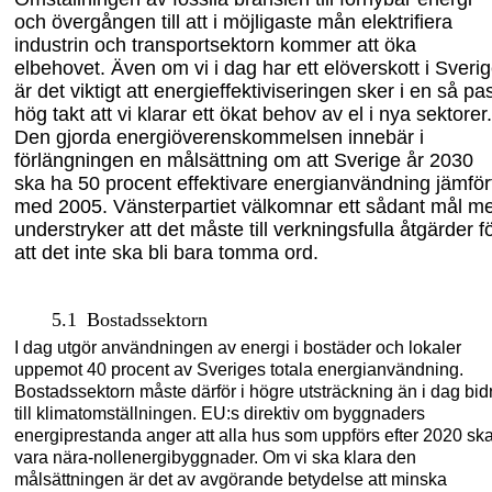
och övergången till att i möjligaste mån elektrifiera
industrin och transportsektorn kommer att öka
elbehovet. Även om vi i dag har ett elöverskott i Sveri
är det viktigt att energieffektiviseringen sker i en så pa
hög takt att vi klarar ett ökat behov av el i nya sektorer.
Den gjorda energiöverenskommelsen innebär i
förlängningen en målsättning om att Sverige år 2030
ska ha 50 procent effektivare energianvändning jämför
med 2005. Vänsterp
artiet välkomnar ett sådant mål
me
understryker att det måste till verkningsfulla åtgärder
f
att det inte ska bli bara
tomma ord.
5.1
Bostadssektorn
I dag utgör användningen av energi i bostäder och lokaler
uppemot 40 procent av Sveriges totala energianvändning.
Bostadssektorn måste därför i högre utsträckning än i dag bid
till klimatomställningen. EU:s direktiv om byggnaders
energiprestanda anger att alla hus som uppförs efter 2020 sk
vara nära-nollenergibyggnader. Om vi ska klara den
målsättningen är det av avgörande betydelse att minska