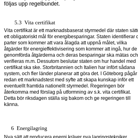
följas upp regelbundet
.
5.3
Vita certifikat
Vita certifikat är ett
marknadsbaserat
styrmedel där staten sätt
ett obligatoriskt mål för energibesparingar. Staten identifierar 
parter som kommer att vara ålagda att uppnå målet, vilka
åtgärder för energieffektivisering som kommer att ingå, hur de
genomförda åtgärderna och deras besparingar ska mätas och
verifieras m.m. Dessutom beslutar staten om hur handel med
certifikat ska ske.
Storbritannien och Italien har
infört sådana
system
,
och fler länder planerar att
göra det
.
I Göteborg pågår
redan
ett marknadstest med syfte att skapa kunskap inför ett
eventuellt framtida nationellt styrmedel.
Regeringen bör
återkomma med förslag på utformning av s.k. vita certifikat.
Detta bör riksdagen ställa sig bakom och ge regeringen
till
känna.
6
Energilagring
Nya sätt att producera energi kräver nya lagringstekniker.