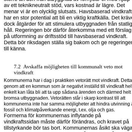
av ett teknikneutralt stöd, vars kostnad är lägre. Det
menar vi är en olycklig slutsats. Havsbaserad vindkraft
har en stor potential att bli en viktig kraftkälla. Det kräv
dock åtgärder för att stimulera utbyggnaden från statlig
håll. Regeringen bör därför återkomma med ett förslag
på utformning av driftsstöd till havsbaserad vindkraft.
Detta bör riksdagen ställa s
ig bakom och ge regeringe
till
kän
na.
7.2
Avskaffa möjligheten till kommunalt veto mot
vindkraft
Kommunerna har i dag i praktiken vetorätt mot vindkraft. Detta
genom att en kommun som är negativt inställd till vindkraft hel
enkelt kan låta bli att ta upp sådana ärenden och därmed helt
bromsa utbyggnaden. Vetorätten står i skarp kontrast till att
kommunerna inte har samma möjligheter att hindra utvinning 
fossil och klimatpåverkande energi, t.ex. olja och gas.
Formerna för kommunernas inflytande på
vindkraftssidan måste därför förändras
,
och kravet på
tillstyrkande bör tas bort. Kommunernas åsikt ska väg