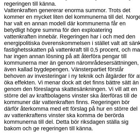
regeringen till
känna.
Vattenkraften gener
er
ar enorma summor. Trots det
kommer en mycket liten del kommunerna till del. Norg
har valt en annan modell där kommunerna får en
betydligt högre summa för den exploatering
vattenkraften innebär. Regeringen har i och med den
energipolitiska överenskommelsen i stället valt att sän
fastighetsskatten på vattenkraft till 0,5 procent
,
och ma
har ingen annan lösning på att återföra pengar till
kommunerna mer än genom
närområdesersättningen,
även kallad
bygdepengen.
Vänsterpartiet förstår
behoven av investeringar i ny teknik och åtgärder för a
öka effekten. Vi menar dock att det finns bättre sätt än
genom den föreslagna skattesänkningen.
Vi
vill att en
större del av kraftbolagens vinster ska återföras till de
kommuner där vattenkraften finns. Regeringen bör
därför återkomma med ett förslag på hur en större del
av vattenkraftens vinster ska komma de berörda
kommunerna till del. Detta bör riksdagen ställa s
ig
bakom och ge regeringen till
känna.