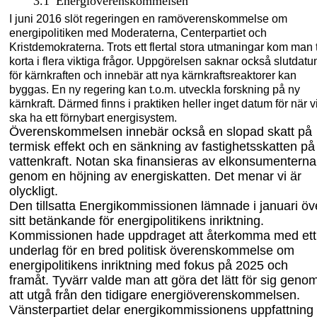
3.1
Energiöverenskommelsen
I juni 2016 slöt regeringen en ramöverenskommelse om
energipolitiken med Moderaterna, Centerpartiet och
Kristdemokraterna. Trots ett flertal stora utmaningar kom man t
korta i flera viktiga frågor. Uppgörelsen saknar också slutdat
för kärnkraften och innebär att nya kärnkraftsreaktorer kan
byggas. En ny regering kan t.o.m. utveckla forskning på ny
kärnkraft. Därmed finns i praktiken heller inget datum för när v
ska ha ett förnybart energisystem.
Överenskommelsen innebär också en slopad skatt på
termisk effekt och en sänkning av fastighetsskatten på
vattenkraft. Notan ska finansieras av elkonsumenterna
genom en höjning av energiskatten.
Det menar vi är
olyckligt.
Den tillsatta Energikommissionen lämnade i januari öv
sitt betänkande för energipolitikens inriktning.
Kommissionen hade uppdraget att återkomma med ett
underlag för en bred politisk överenskommelse
om
energipolitikens inriktning
med fokus på 2025 och
framåt. Tyvärr valde man att göra det lätt för sig geno
att utgå från
den tidigare
energiöverenskommelse
n
.
Vänsterpartiet delar energikommissionens uppfattning