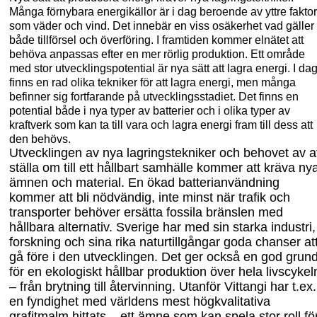
Många förnybara energikällor är i
dag beroende av yttre faktor
som väder och vind. Det innebär en viss osäkerhet vad gäller
både tillförsel och överföring. I framtiden kommer elnätet att
behöva anpassas efter en mer rörlig produktion. Ett område
med stor utvecklingspotential är
nya
sätt att lagra energi. I
da
finns en rad olika tekniker för att lagra energi, men många
befinner sig fortfarande på utvecklingsstadiet. Det finns en
potential både i nya typer av batterier och i olika typer av
kraftverk som kan ta till vara och lagra energi
fram
till dess
att
den behövs.
Utvecklingen av nya lagringstekniker och behovet av a
ställa om till ett hållbart samhälle kommer att kräva ny
ämnen och material.
En ökad batterianvändning
kommer att bli nödvändig, inte minst när trafik och
transporter behöver ersätta fossila bränslen med
hållbara alternativ.
Sverige
har med sin starka industri,
forskning
och
sina
rika naturtillgångar
goda chanser at
gå före i den utvecklingen.
Det ger också en god grun
för en ekologiskt hållbar produktion över hela livscykel
–
från brytning till återvinning.
Utanför Vittangi har t.ex.
en fyndighet med världens mest högkvalitativa
grafitmalm hittats – ett ämne som kan spela stor roll fö