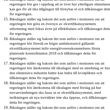
regeringen bör ges i uppdrag att se över hur ytterligare stimulans
kan ges för att öka tillgången till förnybar el och tillkännager dett
för regeringen.
Riksdagen ställer sig bakom det som anförs i motionen om att
regeringen bör göra en översyn av elcertifikatssystemets
utformning med fokus även på effektbalans och tillkännager dett
för regeringen.
Riksdagen ställer sig bakom det som anförs i motionen om att
regeringen bör föreslå en högre ambitionsnivå gällande
elcertifikatssystemet inför energiöverenskommelsens första
planerade kontrollstation 2018 och tillkännager detta för
regeringen.
Riksdagen ställer sig bakom det som anförs i motionen om att
regeringen bör återkomma till riksdagen med en utredning av hu
den elintensiva industrin bättre kan bidra till kvotplikten och
tillkännager detta för regeringen.
Riksdagen ställer sig bakom det som anförs i motionen om att
regeringen bör återkomma till riksdagen med förslag på hur
torvanvändningen ska fasas ut ur elcertifikatssystemet, med
inriktningen att nya torvtäkter inte ska öppnas, och tillkännager
detta för regeringen.
Riksdagen ställer sig bakom det som anförs i motionen om att