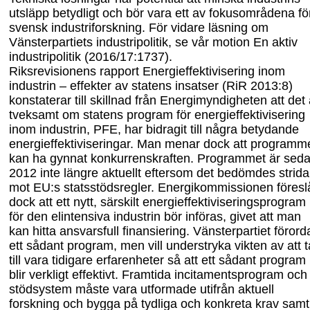
utsläpp betydligt och bör vara ett av fokusområdena fö
svensk industriforskning. För vidare läsning om
Vänsterpartiets industripolitik, se vår motion En aktiv
industripolitik (2016/17:1737).
Riksrevisionens rapport Energieffektivisering inom
industrin – effekter av statens insatser (RiR 2013:8)
konstaterar till skillnad från Energimyndigheten att det 
tveksamt om statens program för energieffektivisering
inom industrin, PFE, har bidragit till några betydande
energieffektiviseringar. Man menar dock att programm
kan ha gynnat konkurrenskraften. Programmet är sed
2012 inte längre aktuellt eftersom det bedömdes strida
mot EU:s statsstödsregler. Energikommissionen föresl
dock att ett nytt, särskilt energ
ieffektiviseringsprogram
för den
elintensiva industrin bör införas, givet att man
kan hitta ansvarsfull finansiering. Vänsterpartiet förord
ett sådant program, men vill understryka vikten av att t
till
vara tidigare erfarenheter så att ett sådant program
blir verkligt effektivt. Framtida incitamentsprogram och
stödsystem måste vara utformade utifrån aktuell
forskning och byg
ga på tydliga och konkreta krav
samt