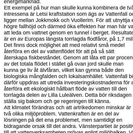
energimarknad.
Ett exempel på hur man skulle kunna kombinera de tv
intressena är Letsi kraftstation som ägs av Vattenfall o
ligger mellan Jokkmokk och Vuollerim. För att utnyttja 
högre fallhöjd och därmed öka effekten har man här va
att leda om vattnet genom en tunnel i berget. Resultat
är en av Europas längsta torrlagda flodfåror, på 1,7 mil
Det finns dock möjlighet att med relativt små medel
återföra en del av vattenflödet för att på så sätt
återskapa fiskbeståndet. Genom att låta ett par procen
av det totala flödet i stället gå ovan jord skulle man
kunna ge liv åt älvfåran
,
vilket kan gynna både den
biologiska mångfalden och lokalsamhället. Vattenfall b
därför uppdras att utreda investeringskostnaderna för a
återföra ett ekologiskt hållbart flöde av vatten till den
torrlagda delen av Lilla Luleälven. Detta bör riksdagen
ställa s
ig bakom och ge regeringen till
känna.
Att klimatet förändras och att artrikedomen minskar är
två olika miljöproblem. Vattenkraften är en del av
lösningen på det ena problemet, men samtidigt en
bidragande orsak till det andra. Vänsterpartiet är positi
till att vattenverksamheten prövas enligt miljöbalken. V