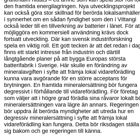
den framtida energilagringen.
Nya utvecklingsprojekt
kan också göra stor skillnad för berörda lokalsamhälle
i synnerhet om en sådan fyndighet som den i Vittangi
också leder till en tillverkning av batterier i länet.
För at
möjliggöra en kommersiell användning krävs dock
fortsatt utveckling. Där kan svensk industriforskning
spela en viktig roll.
Ett gott tecken är att det redan i
da
finns ett starkt intresse från industrin och därtill
långtgående planer på att bygga Europas största
batterifabrik i Sverige.
Här skulle en förändring av
mineralavgiften i syfte att främja lokal vidareförädling
kunna vara avgörande för en större acceptans för
brytningen.
En framtida mineralersättning bör fungera
degressivt i förhållande till vidareförädling. För företag
som väljer att i högre grad förädla sina råvaror lokalt b
mineralersättningen vara lägre än annars. Regeringen
bör uppdra åt berörda myndigheter att utreda hur en
degressiv mineralersättning i syfte att främja lokal
vidareförädling kan fungera. Detta bör riksdagen ställa
sig bakom och ge regeringen till känna.