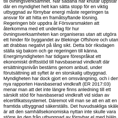
till övningsverksamhet. När sådana här knutar uppstår
där en myndighet helt kan sätta stopp för en viktig
utbyggnad av förnybar energi måste regeringen ta
ansvar för att hitta en framåtsyftande lösning.
Regeringen bör uppdra åt Försvarsmakten att
återkomma med ett underlag för hur
övningsverksamheten kan organiseras utan att utgöra
ett hinder för byggandet av Blekinge Offshore och uta
att drabbas negativt på lång sikt. Detta bör riksdagen
ställa sig bakom och ge regeringen till
känna.
Energimyndigheten
har tidigare förespråkat ett
ekonomiskt drift
s
stöd till havsbaserad vindkraft där
ersättningsnivån bestäms genom anbud
, under
förutsättning att syft
et är en storskalig utbyggnad
.
Myndigheten har dock gjort en omsvängning
,
och i de
nya r
apporten Havsbaserad vindkraft (ER
2017:03)
menar man att det inte längre finns anledning till ett
särskilt stöd för havsbaserad vindkraft vid sidan av
elcertifikat
s
systemet. Däremot vill man se att en att en
framtida utbyggnad säkerställs. Det huvudsakliga skäl
är att den samhällsekonomiska nyttan inte skulle vara
större än den från utbyggnad av förnybar el med hjälp