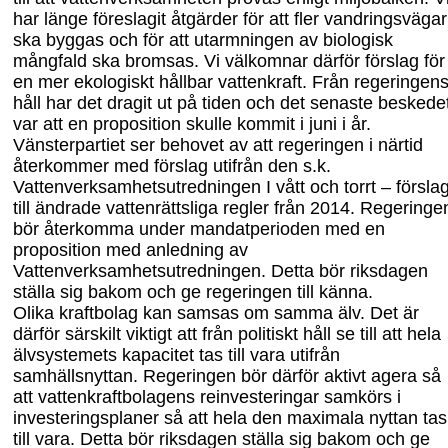
har länge föreslagit åtgärder för att fler vandringsvägar
ska byggas och för att utarmningen av biologisk
mångfald ska bromsas. Vi välkomnar därför förslag för
en mer ekologiskt hållbar vattenkraft.
Från regeringen
håll har det dragit ut på tiden och det senaste beskede
var att en proposition skulle kommit i juni i år.
Vänsterpartiet ser behovet av att regeringen i närtid
återkommer med förslag utifrån den s.k.
Vattenverksamhetsutredningen I vått och torrt – försla
till ändrade vattenrättsliga regler från 2014
. Regeringe
bör
återkomma under mandatperioden med en
proposition med anledning av
Vattenverksamhetsutredningen. Detta bör riksdagen
ställa s
ig bakom och ge regeringen till
känna.
Olika kraftbolag kan samsas om samma älv. Det är
därför särskilt viktigt att från politiskt håll se till att hela
älvsystemets kapacitet tas till vara utifrån
samhällsnyttan.
Regeringen
bör därför aktivt agera så
att
vatten
kraftbolagens reinvesteringar samkörs i
investeringsplaner så att hela den maximala nyttan tas
till vara.
Detta bör riksdagen ställa s
ig bakom och ge