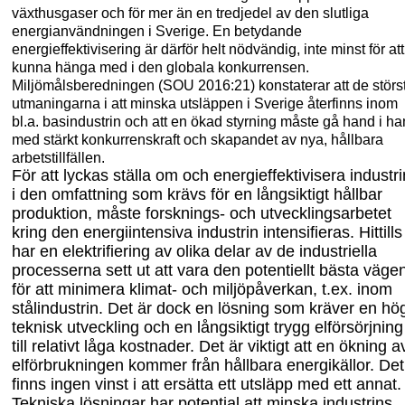
växthusgaser och för mer än en tredjedel av den slutliga
energianvändningen i Sverige. En betydande
energieffektivisering är därför helt nödvändig, inte minst för att
kunna hänga med i den globala konkurrensen.
Miljömålsberedningen (SOU
2016
:21) konstaterar att de störs
utmaningarna i att minska utsläppen i Sverige återfinns inom
bl.a. basindustrin
och att
en ökad styrning måste gå hand i ha
med stärkt konkurrenskraft och skapandet av nya, hållbara
arbetstillfällen.
För att lyckas ställa om och energieffektivisera industri
i den omfattning som krävs för en långsiktigt hållbar
produktion, måste forsknings- och utvecklingsarbetet
kring den energiintensiva industrin intensifieras. Hittills
har en elektrifiering av olika delar av de industriella
processerna sett ut att vara den potentiellt bästa väge
för att minimera klimat- och miljöpåverkan, t.ex. inom
stålindustrin. Det är dock en lösning som kräver en hö
teknisk utveckling och en långsiktigt trygg elförsörjning
till relativt låga kostnader. Det är viktigt att en ökning a
elförbrukningen kommer från hållbara energikällor. Det
finns ingen vinst i att ersätta ett utsläpp med ett annat.
Tekniska lösningar har potential att minska industrins