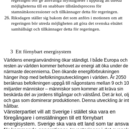
regeringen bör ge ansvariga myndigheter i uppdrag att utreda
möjligheterna till en snabbare tillståndsprocess för
stamnätskoncessioner och tillkännager detta för regeringen.
Riksdagen ställer sig bakom det som anförs i motionen om att
regeringen bör utreda möjligheten att göra det svenska elnätet
samhällsägt och tillkännager detta för regeringen.
3
Ett förnybart energisystem
Världens energianvändning ökar ständigt. I både Europa och
resten av världen kommer behovet av energi att öka under de
närmaste decennierna. Den ökande energiförbrukningen
hänger ihop med befolkningsutvecklingen i världen. År 2050
beräknas befolkningen uppgå till någonstans mellan 9 och 10
miljarder människor – människor som kommer att kräva sin
beskärda del av jordens tillgångar och välstånd. Det är kol, ol
och gas som dominerar produktionen. Denna utveckling är in
hållbar.
Vänsterpartiet vill att Sverige i stället ska vara en
föregångare i omställningen till ett förnybart
energisystem. Sverige ska vara ett land som tar ansva