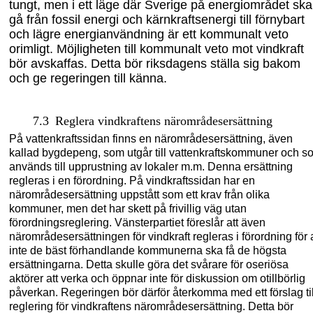
tungt, men i ett läge där Sverige på energiområdet ska
gå från fossil
energi
och kärnkraftsenergi till förnybart
och lägre energianvändning är ett kommunalt veto
orimligt. Möjligheten till kommunalt veto mot vindkraft
bör avskaffas. Detta bör riksdagens ställa s
ig bakom
och ge regeringen till
känna.
7.3
Reglera vindkraftens
närområdesersättning
På vattenkraftssidan finns en
närområdesersättning, även
kallad
bygdepeng
,
som utgår till vattenkraftskommuner och s
används till upprustning av lokaler m.m. Denna
ersättning
regleras i en förordning. På vindkraftssidan har en
närområdesersättning
uppstått som ett krav från olika
kommuner, men det har skett på frivillig väg utan
förordningsreglering. Vänsterpartiet föreslår att även
närområdesersättningen
för vindkraft regleras i förordning för 
inte de bäst förhandlande kommunerna ska få de högsta
ersättningarna. Detta skulle göra det svårare för oseriösa
aktörer att verka och öppnar inte för diskussion om otillbörlig
påverkan. Regeringen bör därför återkomma med ett förslag til
reglering för vindkraftens
närområdesersättning
. Detta bör