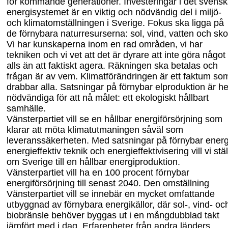
för kommande generationer. Investeringar i det svens
energisystemet är en viktig och nödvändig del i miljö-
och klimatomställningen i Sverige. Fokus ska ligga på
de förnybara naturresurserna: sol, vind, vatten och sko
Vi har kunskaperna inom en rad områden, vi har
tekniken och vi vet att det är dyrare att inte göra något
alls än att faktiskt agera. Räkningen ska betalas och
frågan är av vem. Klimatförändringen är ett faktum so
drabbar alla.
Satsningar på förnybar elproduktion är he
nödvändiga för att nå målet: ett ekologiskt hållbart
samhälle.
Vänsterpartiet vill se en hållbar energiförsörjning som
klarar att möta klimatutmaningen såväl som
leveranssäkerheten. Med satsningar på förnybar energ
energieffektiv teknik och energieffektivisering vill vi stäl
om Sverige till en hållbar energiproduktion.
Vänsterpartiet vill ha en 100 procent förnybar
energiförsörjning till senast 2040. Den omställning
Vänsterpartiet vill se innebär en mycket omfattande
utbyggnad av förnybara energikällor, där sol-, vind- oc
biobränsle
behöver byggas ut i en mångdubblad takt
jämfört med i dag. Erfarenheter från andra länders