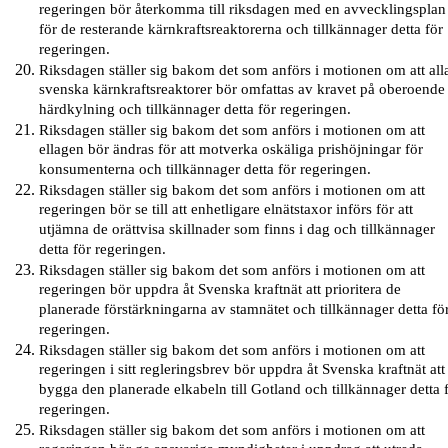
regeringen bör återkomma till riksdagen med en avvecklingsplan
för de resterande kärnkraftsreaktorerna och tillkännager detta för
regeringen.
Riksdagen ställer sig bakom det som anförs i motionen om att all
svenska kärnkraftsreaktorer bör omfattas av kravet på oberoende
härdkylning och tillkännager detta för regeringen.
Riksdagen ställer sig bakom det som anförs i motionen om att
ellagen bör ändras för att motverka oskäliga prishöjningar för
konsumenterna och tillkännager detta för regeringen.
Riksdagen ställer sig bakom det som anförs i motionen om att
regeringen bör se till att enhetligare elnätstaxor införs för att
utjämna de orättvisa skillnader som finns i dag och tillkännager
detta för regeringen.
Riksdagen ställer sig bakom det som anförs i motionen om att
regeringen bör uppdra åt Svenska kraftnät att prioritera de
planerade förstärkningarna av stamnätet och tillkännager detta fö
regeringen.
Riksdagen ställer sig bakom det som anförs i motionen om att
regeringen i sitt regleringsbrev bör uppdra åt Svenska kraftnät att
bygga den planerade elkabeln till Gotland och tillkännager detta 
regeringen.
Riksdagen ställer sig bakom det som anförs i motionen om att