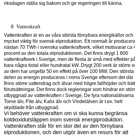
riksdagen ställa s
ig bakom och ge regeringen till
känna.
8
Vattenkraft
Vattenkraften är en av våra största förnybara energikällor och
mycket viktig för svensk elproduktion. Ett normalt år producer
nästan 70 TWh i svenska vattenkraftverk
,
vilket motsvarar ca 
procent av den totala el
produktionen. Det finns drygt 1
800
vattenkraftverk i Sverige, men de flesta är små med effekter p
bara några tiotal eller hundratal kW. Drygt 200 verk är större 
av dem har ungefär 50 en effekt på över 100 MW. Den största
delen av energin produceras i norra Sverige eftersom det där
finns större vattendrag och älvar med högre fallhöjder och bät
förutsättningar. Det finns dock regleringar som hindrar en stör
utbyggnad av vattenkraften i Sverige. De fyra nationalälvarna
Torne älv, Pite älv, Kalix älv och Vindelälven är t.ex. helt
skyddade från utbyggnad.
Vi behöver vattenkraften om vi ska kunna begränsa
koldioxidutsläppen inom svensk energiproduktion.
Vattenkraften står för en stor del av den förnybara
elproduktionen
,
och den utgör även en resurs för att