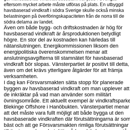
eftersom mycket arbete måste utföras på plats. En utbyggd
havsbaserad vi
ndkraft i södra Sverige skulle också
minska
belastningen på överföringskapaciteten från de norra till de
södra delarna av landet.
Även om både by
gg- och driftskostnaden är hög
för
havsbaserad vindkraft är årsproduktionen betydligt
högre. En stor del av kostnaden kan härledas till
nätanslutningen. Energikommissionen liksom den
energipolitiska överenskommelsen menar att
anslutningsavgifterna till stamnätet för havsbaserad
vindkraft bör slopas. Vänsterpartiet är positivt till detta,
även om det krävs ytterligare åtgärder för att främja
verksamheten.
I dag kan Försvarsmakten sätta stopp för planerade
byggen av havsbaserad vindkraft om man upplever att
de inkräktar på vad man använder som militärt
övningsområde. Ett aktuellt exempel är vindkraftspark
Blekinge Offshore i Hanöbukten. Vänsterpartiet menar
att det måste vara fullt möjligt att både bygga ut den
havsbaserade vindkraften där förutsättningarna är so
bäst och att ge Försvarsmakten rimliga förutsättningar