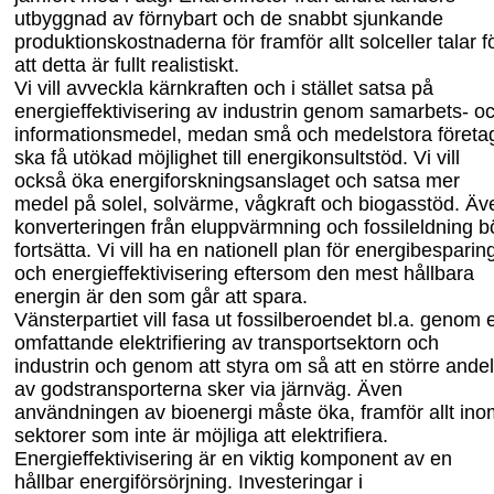
utbyggnad av förnybart och de snabbt sjunkande
produktionskostnaderna för framför allt solceller talar f
att detta är fullt realistiskt.
Vi vill avveckla kärnkraften och i stället satsa på
energieffektivisering av industrin genom samarbets-
o
informationsmedel
, medan små och medelstora företa
ska få utökad möjlighet till energikonsultstöd. Vi vill
också öka energiforskningsanslaget och satsa mer
medel på solel, solvärme
, vågkraft
och biogasstöd. Äv
konverteringen från eluppvärmning och
fossileldning b
fortsätta. Vi vill ha en nationell plan för energibesparin
och energieffektivisering eftersom den mest hållbara
energin är den som går att spara.
Vänsterpartiet vill fasa ut fossilberoendet bl.a. genom 
omfattande elektrifiering av transportsektorn och
industrin och genom att styra om så att en större andel
av godstransporterna sker via järnväg. Även
användningen av bioenergi måste öka, framför allt ino
sektorer som inte är möjliga att elektrifiera.
Energieffektivisering är en viktig komponent av en
hållbar energiförsörjning. Investeringar i