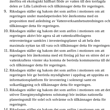
återföra ett ekologiskt hållbart flöde av vatten till den torrlagda
delen av Lilla Luleälven och tillkännager detta för regeringen.
Riksdagen ställer sig bakom det som anförs i motionen om att
regeringen under mandatperioden bör återkomma med en
proposition med anledning av Vattenverksamhetsutredningen oc
tillkännager detta för regeringen.
Riksdagen ställer sig bakom det som anförs i motionen om att
regeringen aktivt bör agera så att vattenkraftbolagens
reinvesteringar samkörs i investeringsplaner så att hela den
maximala nyttan tas till vara och tillkännager detta för regeringen
Riksdagen ställer sig bakom det som anförs i motionen om att
regeringen bör återkomma med ett förslag på hur en större del av
vattenkraftens vinster ska komma de berörda kommunerna till de
och tillkännager detta för regeringen.
Riksdagen ställer sig bakom det som anförs i motionen om att
regeringen bör ge berörda myndigheter i uppdrag att upprätta en
informationsplattform för investering i solenergi samt en
solkartläggning och tillkännager detta för regeringen.
Riksdagen ställer sig bakom det som anförs i motionen om att de
utöver Energimyndighetens solstrategi bör inrättas nationella
planeringsmål för solel och solvärme och tillkännager detta för
regeringen.
Riksdagen ställer sig bakom det som anförs i motionen om att