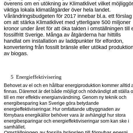
överens om en utökning av Klimatklivet
vilk
et möjliggö
viktiga lokala
klimatåtgärder ö
v
er hela landet.
V
årändringsbudgeten
för 2017 innebar bl.a. ett förslag
om att stärka
Klimatklivet
med ytterligare 500 miljoner
kronor under
året
för att öka takten i omställningen till e
fossilfritt Sverige.
Många av åtgärderna har hittills
handlat om installation av laddpunkter för elfordon,
konvertering från fossilt bränsle ell
er utökad produktio
av biogas.
5
Energieffektivisering
Behovet av el och en hållbar energiproduktion kommer alltid a
finnas. Däremot är det både möjligt och nödvändigt att ställa 
till en mer effektiv energianvändning. Genom ny teknik och
energibesparing kan Sverige göra betydande
energieffektiviseringar. Hur omfattande utbyggnaden av
förnybara energikällor behöver vara är avhängigt hur stora
energibesparingar och energieffektiviseringar som kan ske i
samhället.
Omställningen av fossila bränslen till förnybar energi