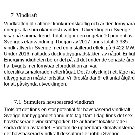
7
Vindkraft
Vindkraften blir alltmer konkurrenskraftig och är den förnybara
energikälla som ökar mest i världen. Utvecklingen i Sverige
visar på samma trend. Totalt utgör den ungefär 10 procent av
Sveriges elanvändning. I början av 2017 fanns totalt 3 335
vindkraftverk i Sverige med en installerad effekt på 6 422 MW.
Under 2016 mattades dock utbyggnadstakten av något. Enligt
Energimyndigheten beror det på att det under de senaste åre
har byggts mer förnybar elproduktion än vad
elcertifikat
s
marknaden efterfrågat. Det är olyckligt i ett läge nä
utbyggnaden måste fortsätta. Vi föreslår därför ett antal åtgärd
för att påskynda utvecklingen.
7.1
Stimulera havsbaserad vindkraft
Trots att det finns en stor potential för havsbaserad vindkraft i
Sverige har byggandet ännu inte tagit fart. I dag finns det sex
havsbaserade vindkraftsparker. De är främst lokaliserade i
södra delen av landet. Förutom de uppenbara klimatvinsterna
ger havsbaserad vindkraft dessutom fler jobb i Sverige,