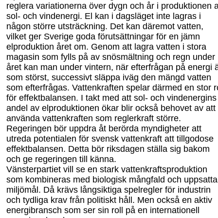
reglera variationerna över dygn och år i produktionen 
sol- och vindenergi. El kan i dagsläget inte lagras i
någon större utsträckning. Det kan däremot vatten,
vilket ger Sverige goda förutsättningar för en jämn
elproduktion året om. Genom att lagra vatten i stora
magasin som fylls på av snösmältning och regn under
året kan man under vintern, när efterfrågan på energi 
som störst, successivt släppa iväg den mängd vatten
som efterfrågas. Vattenkraften spelar därmed en stor ro
för effektbalansen. I takt med att sol- och vindenergins
andel av elproduktionen ökar blir också behovet av att
använda vattenkraften som reglerkraft större.
Regeringen bör uppdra åt berörda myndigheter att
utreda potentialen för svensk vattenkraft att tillgodose
effektbalansen. Detta bör riksdagen ställa s
ig bakom
och ge regeringen till
känna.
Vänsterpartiet vill se en stark vattenkraftsproduktion
som kombineras med biologisk mångfald och uppsatta
miljömål. Då krävs långsiktiga spelregler för industrin
och t
ydliga krav från politiskt håll.
M
en också en aktiv
energibransch som ser sin roll på en internationell