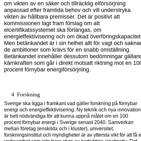
om vikten av en säker och tillräcklig elförsörjning
anpassad efter framtida behov och vill under
stryka
vikten av hållbara premisser.
Det är
positivt att
kommissionen lagt fram förslag om att
elcertifikats
s
ystemet ska förlängas, om
energieffektivisering och om ökad överföringskapacitet
Men betänkandet är i sin helhet allt för vagt och sakna
de ambitioner som krävs för en snabb omställning.
Betänkandet innehåller dessutom bedömningar gällan
kärnkraften som går i
direkt
motsatt riktning mot en 10
proc
ent förnybar energiförsörjning.
4
Forskning
Sverige ska ligga i framkant vad gäller forskning på förnybar
energi och energieffektivisering. Ny teknik och nya
innovation
är helt nödvändiga
för att kunna uppnå målet om en 100
procent förnybar energi i Sverige senast 2040. Samverkan
mellan företag (enskilda och i kluster), universitet,
forskningsinstitut och myndigheter är av yttersta vikt för att få 