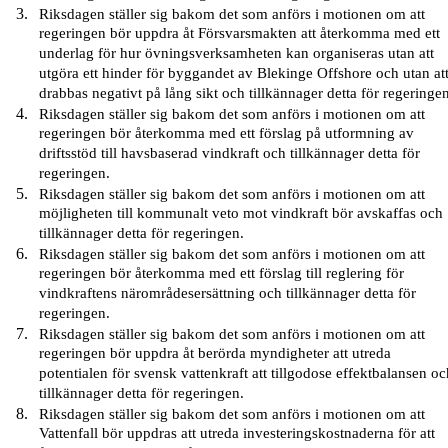
Riksdagen ställer sig bakom det som anförs i motionen om att
regeringen bör uppdra åt Försvarsmakten att återkomma med ett
underlag för hur övningsverksamheten kan organiseras utan att
utgöra ett hinder för byggandet av Blekinge Offshore och utan at
drabbas negativt på lång sikt och tillkännager detta för regeringe
Riksdagen ställer sig bakom det som anförs i motionen om att
regeringen bör återkomma med ett förslag på utformning av
driftsstöd till havsbaserad vindkraft och tillkännager detta för
regeringen.
Riksdagen ställer sig bakom det som anförs i motionen om att
möjligheten till kommunalt veto mot vindkraft bör avskaffas och
tillkännager detta för regeringen.
Riksdagen ställer sig bakom det som anförs i motionen om att
regeringen bör återkomma med ett förslag till reglering för
vindkraftens närområdesersättning och tillkännager detta för
regeringen.
Riksdagen ställer sig bakom det som anförs i motionen om att
regeringen bör uppdra åt berörda myndigheter att utreda
potentialen för svensk vattenkraft att tillgodose effektbalansen o
tillkännager detta för regeringen.
Riksdagen ställer sig bakom det som anförs i motionen om att
Vattenfall bör uppdras att utreda investeringskostnaderna för att