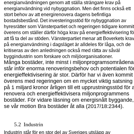
energianvändningen genom att ställa strängare krav på
energianvändning vid nybyggnation.
Men det finns också ett
stort behov av att energirenovera dagens befintliga
bostadsbestånd.
Det investeringsstöd för nybyggnation av
hyresrätter som Vänsterpartiet och regeringen tidigare kommit
överens om ställer därför höga krav på energieffektivisering fö
att få ta del av stöden. Vänsterpartiet menar att Boverkets kra
på energianvändning i dagsläget är alldeles för låga, och de
kritiseras av den anledningen också med rätta av såväl
byggindustrin som forskare och miljöorganisationer.
Många bostäder, inte minst i miljonprogramsområdena
står inför enorma renoveringsbehov och potentialen fö
energieffektivisering är stor. Därför har vi även kommit
överens med regeringen om en mycket viktig satsning
på
1
miljard kronor årligen till ett upprustningsstöd för a
renovera och energieffektivisera miljonprogrammens
bostäder. För vidare läsning om energisnålt byggande,
se vår motion Bra bostäder åt alla (
2017
/
18:
2344
).
5.2
Industrin
Industrin står för en stor del av Sveriges utsläpp av