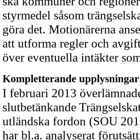
ska k
ommuner och regioner
styrmedel såsom trängsel
sk
göra det.
Motionärerna anser
att utforma regler och avgif
över eventuella intäkter som
Kompletterande upplysningar
I februari 2013 överlämna
slutbetänkande Trängsel
ska
utländska fordon (SOU 2013
har bl.a. analyserat förutsät