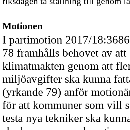
riksdagen ta ställning till genom l
Motio
n
en
I partimotion 2017/18:3
6
86
78 framhålls behovet av att 
klimatmakten genom att fler
miljöavgifter ska kunna fat
(yrkande 79) anför motionär
för att kommuner som vill sa
testa nya tekniker ska kunna