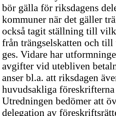
bör gälla för riks
dagens dele
kommun
er när det gäller tr
också tagit ställning till vi
från trängselskatten och til
ges. Vidare har utformn
inge
avgifter vid utebliven betal
anser bl.a. att riksdagen äv
huvudsakliga föreskrifterna
Utredningen bedömer att öv
delegation av föreskriftsrä