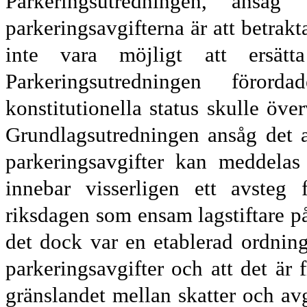
Parkeringsutredningen, anså
parkeringsavgifterna är att betrakt
inte vara möjligt att ersä
Parkeringsutredningen förorda
konstitutionella status skulle öve
Grundlagsutredningen ansåg det 
parkerings
avgifter kan meddelas
innebar visserligen ett avsteg
riksdagen som ensam lagstiftare p
det dock var en etablerad ordnin
parkeringsavgifter och att det är
gräns
landet mellan skatter och avg