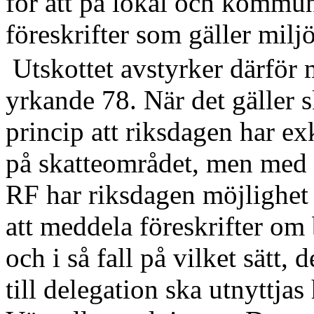
för att på lokal och kommu
föreskrifter som gäller milj
Utskottet avstyrker därför
yrkande 78.
När det gäller s
princip att riksdagen har e
på skatteområdet
,
men
med 
RF
har riksdagen
möjlighe
att meddela föreskrifter om 
och
i så fall
på vilket sätt
,
d
till delegation
ska utnyttjas