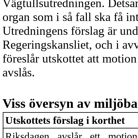
Vägtullsut
redningen.
Detsam
organ som i så fall ska
få in
U
tredningens förslag är und
Regeringskansliet, och i
avv
föreslår utskottet att motio
avslås.
Viss översyn av miljöb
Utskottets förslag i korthet
Riksdagen
avslår ett moti