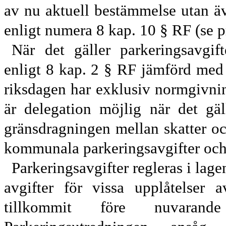
av nu aktuell bestämmelse utan ä
enligt numera 8 kap. 10 § RF (
se 
När det gäller parkeringsavgif
enligt
8
kap.
2 § RF jämförd med 
riksdagen har exklusiv normgivni
är delegation möjlig när det
gäl
gränsdragningen mellan skatter och
kommun
ala parkerings
avgifter och
Parkeringsavgifter regleras i lag
avgifter för vissa upplåtelser 
tillkommit före nuvaran