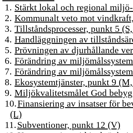
1.
Stärkt lokal och regional miljö
2.
Kommunalt veto mot vindkraft,
3.
Tillståndsprocesser, punkt 5 (S
4.
Handläggningen av tillståndsär
5.
Prövningen av djurhållande ve
6.
Förändring av miljömålssystem
7.
Förändring av miljömålssystem
8.
Ekosystemtjänster, punkt 9 (M,
9.
Miljökvalitetsmålet God bebyg
10.
Finansiering av insatser för be
(L)
11.
Subventioner, punkt 12 (V)