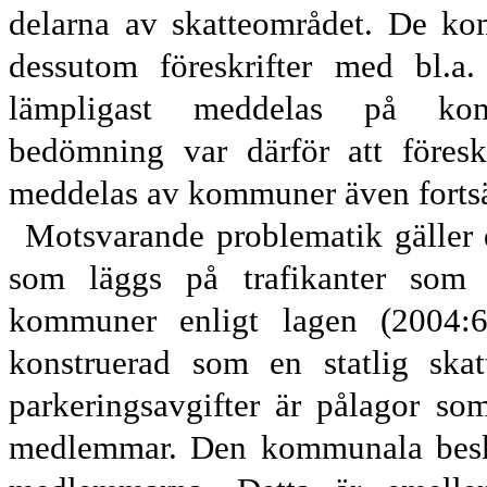
delarna av skatte
området. De ko
dessutom
före
skrifter med bl.a.
lämpligast meddelas på kom
bedömning var därför att föresk
meddelas av kommuner även fort
s
Motsvarande problematik gäller d
som läggs på trafikanter som
kommuner enligt lagen (2004:6
konstruerad som en statlig ska
parkeringsavgifter är pålagor s
medlemmar. Den kommunala besk