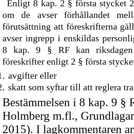
Enligt
8 kap. 2 § fö
rsta stycket 
om de avser förhållandet mell
förutsättning att föreskrift
erna gäll
avser ingrepp i enskildas personl
8 kap. 9 §
RF
kan riks
dage
föreskrifter enligt 2 § första styck
avgifter eller
skatt som syftar till att reglera tra
Bestämmelsen i 8 kap. 9 §
Holmberg m.fl., Grundlagarn
2015)
. I lagkommentaren an