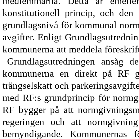
medlemmarna. Detta är emeller
konstitutionell princip
,
och den a
grundlagsnivå för kommun
al norm
avgifter. Enligt Grundlagsutrednin
kommun
erna att meddela föreskrif
Grundlagsutredningen ansåg det
kommunerna en direkt på RF gru
trängselskatt och parkeringsavgif
med RF:s grund
princip för normg
RF bygger på att normgivnings
m
regeringen och att normgivnin
bemyndigande. Kommuner
nas f