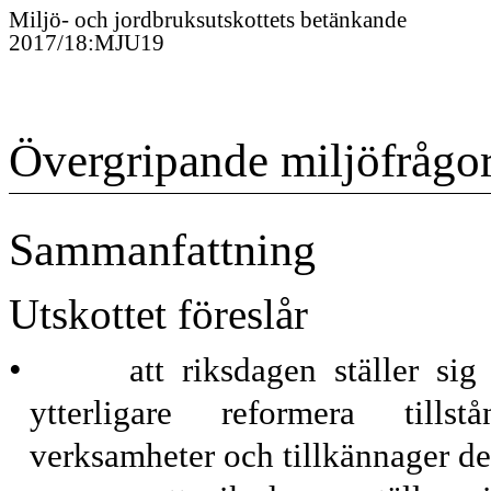
Miljö- och jordbruksutskottet
s
betänkande
2017/18
:
MJU19
Övergripande miljöfrågo
Sammanfattning
Utskottet föreslår
•
att riksdagen ställer s
ytterligare reformera
tillstån
verksamheter
och tillkännager de