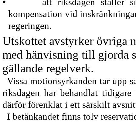
•
att riksdagen ställer
kompensation vi
d inskränkningar
regeringen.
Utskottet avstyrker övriga
med hänvisning till gjorda 
gällande regelverk.
Vissa motionsyrkanden tar upp 
riksdagen har behandla
t
tidigare 
därför förenklat i ett särskilt avsnit
I betänkandet finns
tolv
reservati